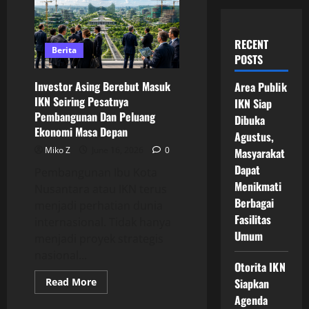
RECENT
Berita
POSTS
Investor Asing Berebut Masuk
Area Publik
IKN Seiring Pesatnya
IKN Siap
Pembangunan Dan Peluang
Dibuka
Ekonomi Masa Depan
Agustus,
Miko Z
June 16, 2026
0
Masyarakat
Dapat
Pembangunan Ibu Kota
Menikmati
Nusantara atau IKN terus
Berbagai
menjadi perhatian dunia
Fasilitas
internasional. Tidak hanya
Umum
menjadi proyek strategis
nasional...
Otorita IKN
Read
Read More
Siapkan
more
Agenda
about