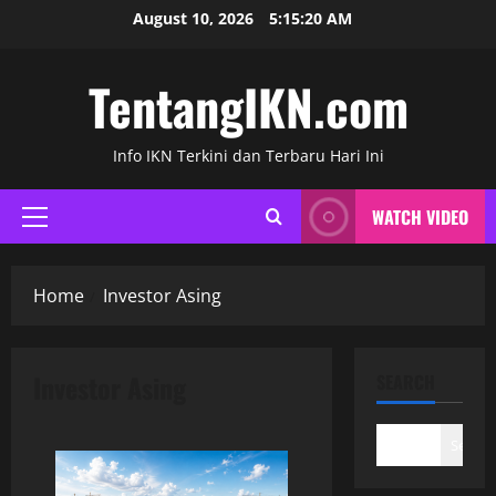
Skip
August 10, 2026
5:15:20 AM
to
content
TentangIKN.com
Info IKN Terkini dan Terbaru Hari Ini
WATCH VIDEO
Primary
Menu
Home
Investor Asing
Investor Asing
SEARCH
Search