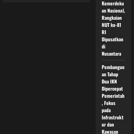
Investor
Kemerdeka
Asing
Berebut
an Nasional,
Masuk
Rangkaian
IKN
Seiring
HUT ke-81
Pesatnya
Pembangunan
RI
Dan
Peluang
Dipusatkan
Ekonomi
di
Masa
Depan
Nusantara
Pembangun
an Tahap
Dua IKN
Dipercepat
Pemerintah
, Fokus
pada
Infrastrukt
ur dan
Kawasan