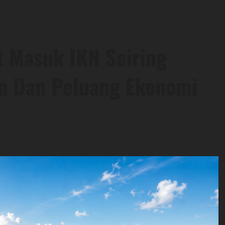
t Masuk IKN Seiring
n Dan Peluang Ekonomi