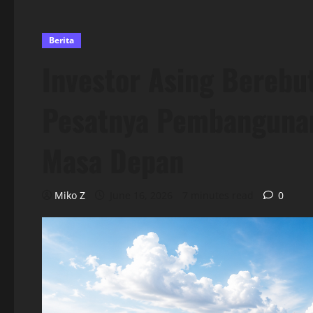
Berita
Investor Asing Berebu
Pesatnya Pembanguna
Masa Depan
Miko Z
June 16, 2026
7 minutes read
0