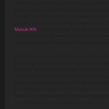
Pembangunan Ibu Kota Nusantara atau IKN ter
hanya menjadi proyek strategis nasional terb
berhasil menarik perhatian berbagai perusah
potensi besar dari pembangunan kota masa 
Masuk IKN
semakin sering menjadi perbinca
internasional mulai menunjukkan minat untuk
maupun akan dikembangkan di kawasan terse
Ketertarikan investor internasional terhadap 
pembangunan kota baru yang dirancang denga
modern, dan ramah lingkungan, IKN menawarka
sektor infrastruktur, properti, energi hijau, te
bidang yang banyak diminati. Tidak heran ji
perkembangan
proyek IKN Nusantara
, serta 
karena masyarakat ingin mengetahui bagaim
pemerintahan baru Indonesia tersebut.