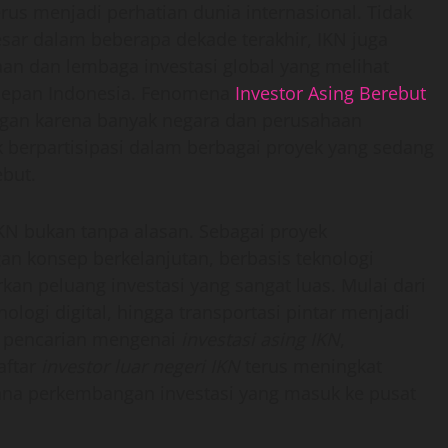
us menjadi perhatian dunia internasional. Tidak
esar dalam beberapa dekade terakhir, IKN juga
aan dan lembaga investasi global yang melihat
depan Indonesia. Fenomena
Investor Asing Berebut
ngan karena banyak negara dan perusahaan
 berpartisipasi dalam berbagai proyek yang sedang
but.
IKN bukan tanpa alasan. Sebagai proyek
n konsep berkelanjutan, berbasis teknologi
n peluang investasi yang sangat luas. Mulai dari
knologi digital, hingga transportasi pintar menjadi
ka pencarian mengenai
investasi asing IKN
,
daftar
investor luar negeri IKN
terus meningkat
ana perkembangan investasi yang masuk ke pusat