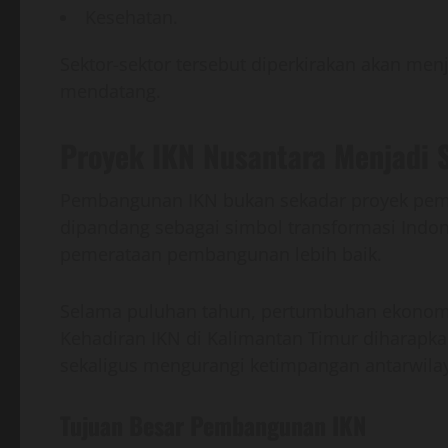
Kesehatan.
Sektor-sektor tersebut diperkirakan akan m
mendatang.
Proyek IKN Nusantara Menjadi S
Pembangunan IKN bukan sekadar proyek pemind
dipandang sebagai simbol transformasi Indo
pemerataan pembangunan lebih baik.
Selama puluhan tahun, pertumbuhan ekonomi 
Kehadiran IKN di Kalimantan Timur diharap
sekaligus mengurangi ketimpangan antarwila
Tujuan Besar Pembangunan IKN