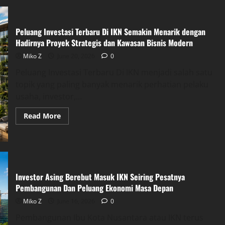
Peluang Investasi Terbaru Di IKN Semakin Menarik dengan
Hadirnya Proyek Strategis dan Kawasan Bisnis Modern
Miko Z
June 20, 2026
0
Peluang Investasi Terbaru Di IKN menjadi salah satu
topik yang paling banyak menarik perhatian pelaku
usaha, investor,...
Read
Read More
more
about
Peluang
Investasi
Terbaru
Di
IKN
Semakin
Investor Asing Berebut Masuk IKN Seiring Pesatnya
Menarik
dengan
Pembangunan Dan Peluang Ekonomi Masa Depan
Hadirnya
Proyek
Miko Z
June 16, 2026
0
Strategis
dan
Pembangunan Ibu Kota Nusantara atau IKN terus
Kawasan