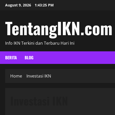
Skip
August 9, 2026
1:43:26 PM
to
content
TentangIKN.com
Info IKN Terkini dan Terbaru Hari Ini
BERITA
BLOG
Home
Investasi IKN
Investasi IKN