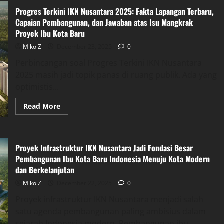
Proyek
Progres Terkini IKN Nusantara 2025: Fakta Lapangan Terbaru,
IKN
yang
Capaian Pembangunan, dan Jawaban atas Isu Mangkrak
Terus
Proyek Ibu Kota Baru
Berkembang
dan
Mengubah
Miko Z
December 23, 2025
0
Arah
Pembangunan
Perbincangan soal Progres Terkini IKN Nusantara
Indonesia
2025 masih jadi topik panas di ruang publik. Ada yang
ke
Depan
optimistis...
Secara
Bertahap
Read
Read More
more
about
Progres
Terkini
IKN
Proyek Infrastruktur IKN Nusantara Jadi Fondasi Besar
Nusantara
2025:
Pembangunan Ibu Kota Baru Indonesia Menuju Kota Modern
Fakta
dan Berkelanjutan
Lapangan
Terbaru,
Capaian
Miko Z
December 22, 2025
0
Pembangunan,
dan
Proyek infrastruktur IKN Nusantara menjadi salah
Jawaban
satu agenda pembangunan paling ambisius dalam
atas
Isu
sejarah Indonesia modern. Pembangunan ibu...