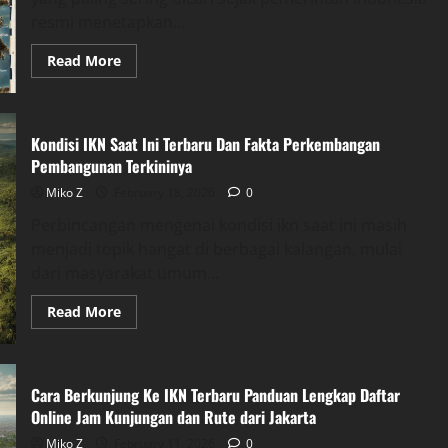
Modern
Indonesia
resmi menetapkan...
Read
Read More
more
about
IKN
Di
Provinsi
Kondisi IKN Saat Ini Terbaru Dan Fakta Perkembangan
Mana
Penjelasan
Pembangunan Terkininya
Lengkap
Lokasi
Miko Z
February 18, 2026
0
Peta
Kabupaten
Perbincangan mengenai kondisi ikn saat ini masih
dan
Fakta
menjadi topik hangat di berbagai kalangan, mulai
Penting
dari masyarakat umum...
Read
Read More
more
about
Kondisi
IKN
Saat
Cara Berkunjung Ke IKN Terbaru Panduan Lengkap Daftar
Ini
Terbaru
Online Jam Kunjungan dan Rute dari Jakarta
Dan
Fakta
Miko Z
February 11, 2026
0