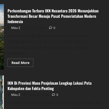
Perkembangan Terbaru IKN Nusantara 2026 Menunjukkan
Transformasi Besar Menuju Pusat Pemerintahan Modern
Indonesia
Miko Z
June 22, 2026
0
Indonesia sedang memasuki salah satu fase
pembangunan paling penting dalam sejarah
modernnya. Dalam beberapa tahun terakhir,
perhatian...
Read
Read More
more
about
Perkembangan
Terbaru
IKN
IKN Di Provinsi Mana Penjelasan Lengkap Lokasi Peta
Nusantara
2026
Kabupaten dan Fakta Penting
Menunjukkan
Transformasi
Miko Z
March 26, 2026
0
Besar
Menuju
Pertanyaan ikn di provinsi mana menjadi salah satu
Pusat
Pemerintahan
yang paling sering dicari sejak pemerintah Indonesia