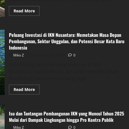
Mangkrak
Proyek
Ibu
Read
Read More
Kota
more
Baru
about
Proyek
Infrastruktur
IKN
Peluang Investasi di IKN Nusantara: Memetakan Masa Depan
Nusantara
Jadi
Pembangunan, Sektor Unggulan, dan Potensi Besar Kota Baru
Fondasi
Indonesia
Besar
Pembangunan
Ibu
Miko Z
December 19, 2025
0
Kota
Baru
Gelombang besar peluang investasi di IKN
Indonesia
Nusantara resmi dimulai, dan 2025 menjadi tahun
Menuju
Kota
krusial bagi para investor yang ingin...
Modern
dan
Berkelanjutan
Read
Read More
more
about
Peluang
Investasi
di
Isu dan Tantangan Pembangunan IKN yang Muncul Tahun 2025
IKN
Nusantara:
Mulai dari Dampak Lingkungan hingga Pro Kontra Publik
Memetakan
Masa
Miko Z
December 18, 2025
0