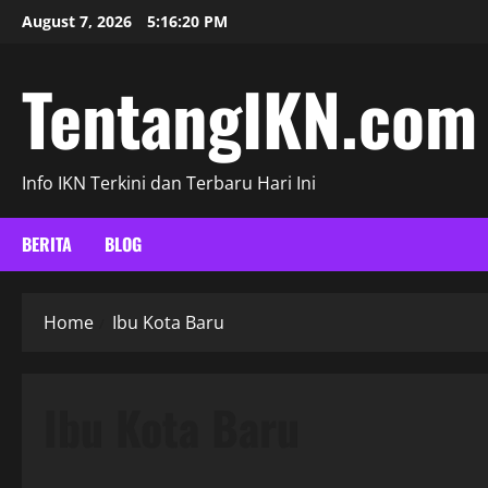
Skip
August 7, 2026
5:16:21 PM
to
content
TentangIKN.com
Info IKN Terkini dan Terbaru Hari Ini
BERITA
BLOG
Home
Ibu Kota Baru
Ibu Kota Baru