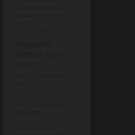
menarik kesimpulan. Di
sinilah peran informasi
berbasis data menjadi
penting untuk
menyeimbangkan narasi.
Mengapa Isu
Mangkrak Mudah
Muncul
Beberapa penyebabnya
antara lain:
Ekspektasi publik yang
terlalu tinggi
Kurangnya visual