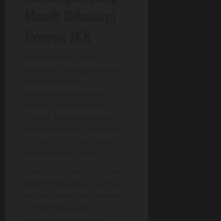
Masih Dihadapi
Proyek IKN
Meski progres terus
berjalan, tantangan tetap
ada. Mulai dari
pembiayaan, kesiapan
sumber daya manusia,
hingga dukungan politik
jangka panjang. Semua ini
menjadi faktor penentu
keberhasilan proyek.
Namun, tantangan bukan
berarti kegagalan. Justru di
sinilah pentingnya evaluasi
dan penyesuaian
berkelanjutan dalam