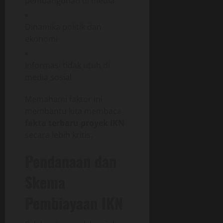
pembangunan di media
Dinamika politik dan
ekonomi
Informasi tidak utuh di
media sosial
Memahami faktor ini
membantu kita membaca
fakta terbaru proyek IKN
secara lebih kritis.
Pendanaan dan
Skema
Pembiayaan IKN