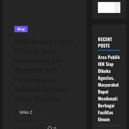
Search
Blog
RECENT
Fakta Terbaru Proyek
POSTS
IKN yang Terus
Area Publik
Berkembang dan
IKN Siap
Mengubah Arah
Dibuka
Pembangunan
Agustus,
Masyarakat
Indonesia ke Depan
Dapat
Secara Bertahap
Menikmati
Berbagai
Fasilitas
Miko Z
Umum
January 13, 2026
6 minutes read
0