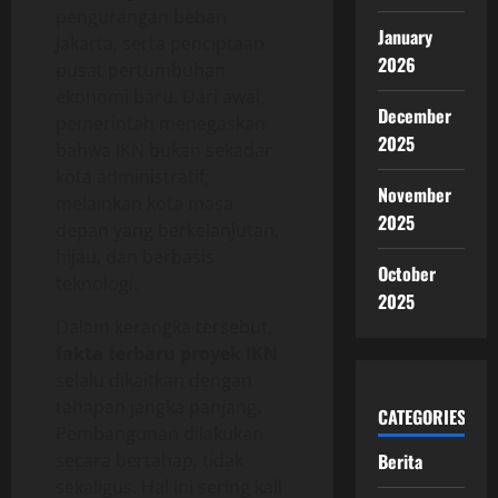
pengurangan beban
January
Jakarta, serta penciptaan
2026
pusat pertumbuhan
ekonomi baru. Dari awal,
December
pemerintah menegaskan
2025
bahwa IKN bukan sekadar
kota administratif,
November
melainkan kota masa
2025
depan yang berkelanjutan,
hijau, dan berbasis
October
teknologi.
2025
Dalam kerangka tersebut,
fakta terbaru proyek IKN
selalu dikaitkan dengan
tahapan jangka panjang.
CATEGORIES
Pembangunan dilakukan
secara bertahap, tidak
Berita
sekaligus. Hal ini sering kali