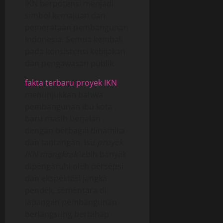
IKN berpotensi menjadi
simbol kemajuan dan
pemerataan pembangunan
Indonesia. Semua kembali
pada konsistensi kebijakan
dan pengawasan publik.
fakta terbaru proyek IKN
menunjukkan bahwa
pembangunan ibu kota
baru masih berjalan
dengan berbagai dinamika
dan tantangan. Isu
proyek
IKN mangkrak
lebih banyak
dipengaruhi oleh persepsi
dan ekspektasi jangka
pendek, sementara di
lapangan pembangunan
berlangsung bertahap