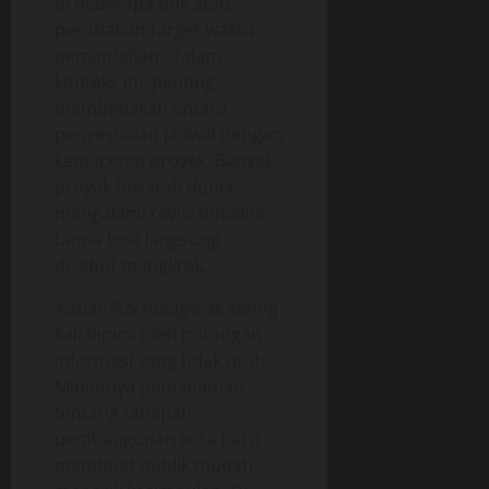
di beberapa titik atau
perubahan target waktu
pemindahan. Dalam
konteks ini, penting
membedakan antara
penyesuaian jadwal dengan
kemacetan proyek. Banyak
proyek besar di dunia
mengalami revisi timeline
tanpa bisa langsung
disebut mangkrak.
Kabar IKN mangkrak
sering
kali dipicu oleh potongan
informasi yang tidak utuh.
Minimnya pemahaman
tentang tahapan
pembangunan kota baru
membuat publik mudah