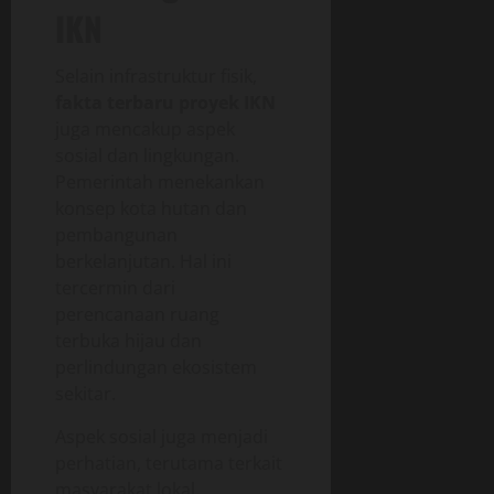
IKN
Selain infrastruktur fisik,
fakta terbaru proyek IKN
juga mencakup aspek
sosial dan lingkungan.
Pemerintah menekankan
konsep kota hutan dan
pembangunan
berkelanjutan. Hal ini
tercermin dari
perencanaan ruang
terbuka hijau dan
perlindungan ekosistem
sekitar.
Aspek sosial juga menjadi
perhatian, terutama terkait
masyarakat lokal.