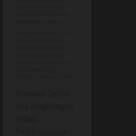
bagian dari roadmap
panjang, bukan sekadar
pencapaian tahunan.
Banyak kota besar dunia
membutuhkan waktu
puluhan tahun untuk
berkembang. IKN pun
demikian. Fokus saat ini
adalah membangun
fondasi, bukan hasil akhir.
Dimensi Sosial
dan Lingkungan
dalam
Pembangunan