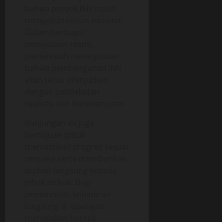
bahwa proyek IKN masih
menjadi prioritas nasional.
Dalam berbagai
pernyataan resmi,
pemerintah menegaskan
bahwa pembangunan IKN
akan terus dilanjutkan
dengan pendekatan
realistis dan berkelanjutan.
Kunjungan ini juga
bertujuan untuk
memastikan progres sesuai
rencana serta memberikan
arahan langsung kepada
pihak terkait. Bagi
pemerintah, kehadiran
langsung di lapangan
merupakan bentuk