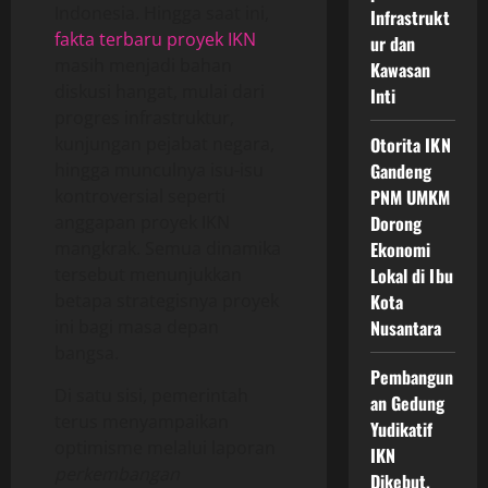
Indonesia. Hingga saat ini,
Infrastrukt
fakta terbaru proyek IKN
ur dan
masih menjadi bahan
Kawasan
diskusi hangat, mulai dari
Inti
progres infrastruktur,
kunjungan pejabat negara,
Otorita IKN
hingga munculnya isu-isu
Gandeng
kontroversial seperti
PNM UMKM
anggapan proyek IKN
Dorong
mangkrak. Semua dinamika
Ekonomi
tersebut menunjukkan
Lokal di Ibu
betapa strategisnya proyek
Kota
ini bagi masa depan
Nusantara
bangsa.
Pembangun
Di satu sisi, pemerintah
an Gedung
terus menyampaikan
Yudikatif
optimisme melalui laporan
IKN
perkembangan
Dikebut,