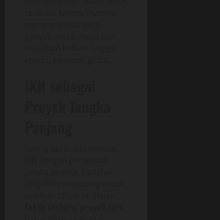
membutuhkan waktu untuk
realisasi, karena investor
mempertimbangkan
banyak aspek, mulai dari
kepastian hukum hingga
kondisi ekonomi global.
IKN sebagai
Proyek Jangka
Panjang
Sering kali publik menilai
IKN dengan perspektif
jangka pendek. Padahal,
proyek ini dirancang untuk
puluhan tahun ke depan.
fakta terbaru proyek IKN
harus dibaca sebagai