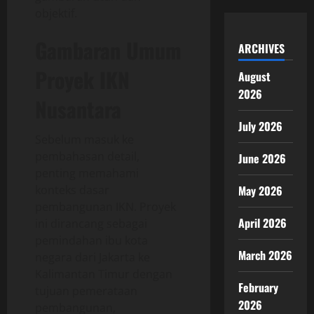
objektif.
Gambaran Umum
ARCHIVES
Proyek IKN
August
2026
Nusantara
July 2026
Sebelum masuk ke
pembahasan detail,
June 2026
penting memahami
konteks dasar
May 2026
pembangunan IKN. Proyek
April 2026
ini dirancang sebagai
pemindahan ibu kota
March 2026
negara dari Jakarta ke
Kalimantan Timur dengan
February
tujuan pemerataan
2026
pembangunan,