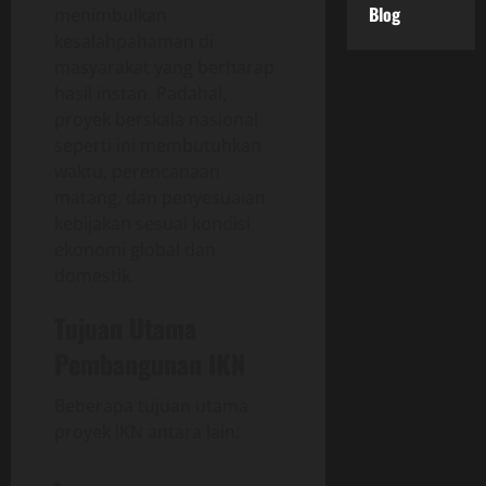
Blog
menimbulkan
kesalahpahaman di
masyarakat yang berharap
hasil instan. Padahal,
proyek berskala nasional
seperti ini membutuhkan
waktu, perencanaan
matang, dan penyesuaian
kebijakan sesuai kondisi
ekonomi global dan
domestik.
Tujuan Utama
Pembangunan IKN
Beberapa tujuan utama
proyek IKN antara lain: