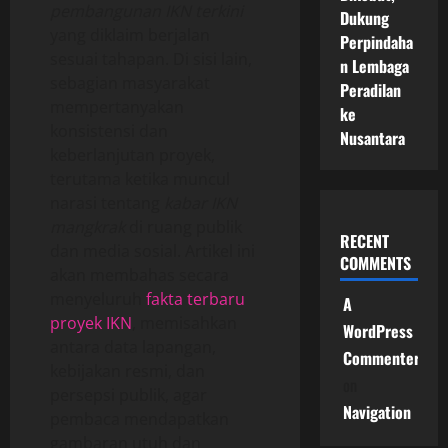
pembangunan IKN terkini
Dukung
yang diklaim berjalan
Perpindaha
sesuai tahapan. Di sisi lain,
n Lembaga
sebagian masyarakat
Peradilan
mempertanyakan
ke
konsistensi dan
Nusantara
keberlanjutan proyek,
terutama ketika muncul
narasi tentang
kabar IKN
mangkrak
di ruang publik
RECENT
dan media sosial. Artikel ini
COMMENTS
akan membahas secara
menyeluruh
fakta terbaru
A
proyek IKN
, memisahkan
WordPress
antara data lapangan,
Commenter
kebijakan resmi, dan
on
persepsi publik, agar
Navigation
pembaca mendapatkan
gambaran utuh dan