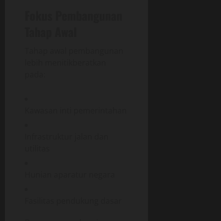
Fokus Pembangunan
Tahap Awal
Tahap awal pembangunan
lebih menitikberatkan
pada:
Kawasan inti pemerintahan
Infrastruktur jalan dan
utilitas
Hunian aparatur negara
Fasilitas pendukung dasar