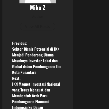
Miko Z
Author
View All Posts
P
Previous:
Sektor Bisnis Potensial di IKN
o
Menjadi Pendorong Utama
Masuknya Investor Lokal dan
s
Global dalam Pembangunan Ibu
Kota Nusantara
t
Next:
n
IKN Magnet Investasi Nasional
yang Terus Menguat dan
a
Membentuk Arah Baru
Pembangunan Ekonomi
v
Indonesia ke Depan