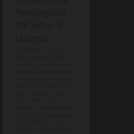
Pembangunan
IKN Terkini di
Lapangan
Jika melihat langsung ke
lokasi,
perkembangan
pembangunan IKN terkini
menunjukkan aktivitas yang
terus berjalan, meski tidak
selalu terlihat masif dari
luar. Infrastruktur dasar
seperti jalan utama,
kawasan inti pemerintahan,
serta fasilitas pendukung
terus dibangun secara
bertahap. Pemerintah juga