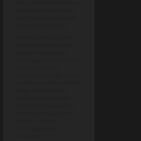
fokus pada pembangunan
gedung-gedung strategis
yang menjadi simbol awal
pemindahan ibu kota.
Namun, penting dicatat
bahwa tidak semua area
dibangun bersamaan.
Inilah yang sering memicu
narasi
proyek IKN
mangkrak
. Padahal, dalam
perencanaan kota berskala
besar, pembangunan
dilakukan berdasarkan
prioritas. Beberapa zona
memang sengaja belum
dibangun karena
menunggu tahap
berikutnya.