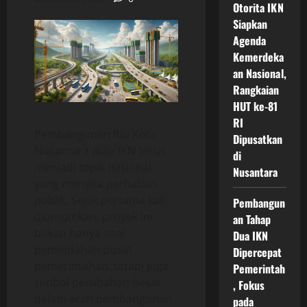
Otorita IKN
Siapkan
Agenda
Kemerdeka
an Nasional,
Rangkaian
HUT ke-81
RI
Pembangunan Ibu Kota
Dipusatkan
Nusantara atau IKN terus
di
menjadi topik nasional
Nusantara
yang menyita perhatian
publik. Sejak pertama kali
Pembangun
diumumkan, proyek ini
an Tahap
bukan hanya soal
Dua IKN
pemindahan pusat
Dipercepat
pemerintahan, tetapi juga
Pemerintah
simbol perubahan besar
, Fokus
dalam arah pembangunan
pada