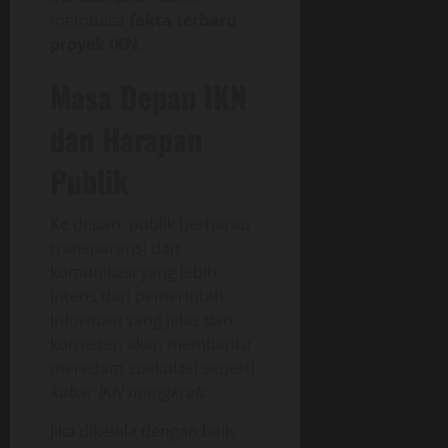
membaca
fakta terbaru
proyek IKN
.
Masa Depan IKN
dan Harapan
Publik
Ke depan, publik berharap
transparansi dan
komunikasi yang lebih
intens dari pemerintah.
Informasi yang jelas dan
konsisten akan membantu
meredam spekulasi seperti
kabar IKN mangkrak
.
Jika dikelola dengan baik,