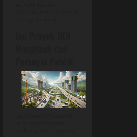
akuntabilitas dan
komitmen terhadap proyek
strategis nasional.
Isu Proyek IKN
Mangkrak dan
Persepsi Publik
Isu
proyek IKN mangkrak
kerap muncul seiring
lambatnya pembangunan