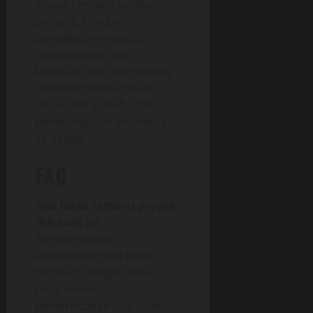
sesuai rencana jangka
panjang. Dengan
pendekatan realistis,
transparansi, dan
keberlanjutan, proyek IKN
memiliki potensi besar
untuk mengubah arah
pembangunan Indonesia
ke depan.
FAQ
Apa fakta terbaru proyek
IKN saat ini
Pembangunan
infrastruktur inti terus
berjalan, dengan fokus
pada kawasan
pemerintahan dan fasilitas