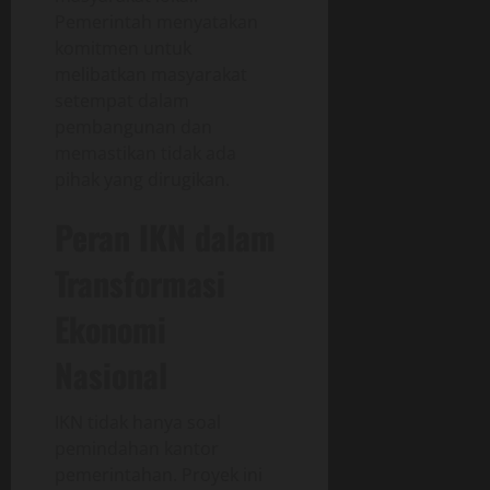
Pemerintah menyatakan
komitmen untuk
melibatkan masyarakat
setempat dalam
pembangunan dan
memastikan tidak ada
pihak yang dirugikan.
Peran IKN dalam
Transformasi
Ekonomi
Nasional
IKN tidak hanya soal
pemindahan kantor
pemerintahan. Proyek ini