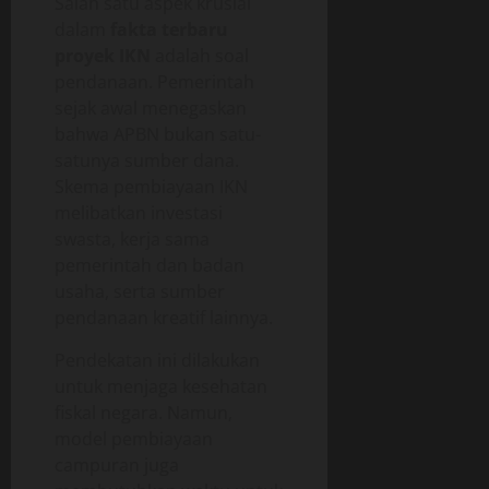
Salah satu aspek krusial
dalam
fakta terbaru
proyek IKN
adalah soal
pendanaan. Pemerintah
sejak awal menegaskan
bahwa APBN bukan satu-
satunya sumber dana.
Skema pembiayaan IKN
melibatkan investasi
swasta, kerja sama
pemerintah dan badan
usaha, serta sumber
pendanaan kreatif lainnya.
Pendekatan ini dilakukan
untuk menjaga kesehatan
fiskal negara. Namun,
model pembiayaan
campuran juga