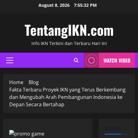
Skip
August 8, 2026
7:55:33 PM
to
content
TentangIKN.com
Info IKN Terkini dan Terbaru Hari Ini
WATCH VIDEO
Primary
Menu
Home
Blog
Fakta Terbaru Proyek IKN yang Terus Berkembang
dan Mengubah Arah Pembangunan Indonesia ke
Depan Secara Bertahap
SEARCH