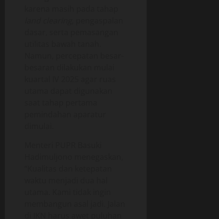
karena masih pada tahap
land clearing
, pengaspalan
dasar, serta pemasangan
utilitas bawah tanah.
Namun, percepatan besar-
besaran dilakukan mulai
kuartal IV 2025 agar ruas
utama dapat digunakan
saat tahap pertama
pemindahan aparatur
dimulai.
Menteri PUPR Basuki
Hadimuljono menegaskan,
“Kualitas dan ketepatan
waktu menjadi dua hal
utama. Kami tidak ingin
membangun asal jadi. Jalan
di IKN harus awet puluhan