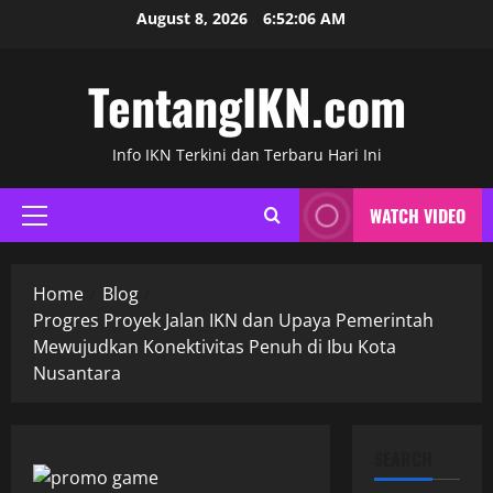
Skip
August 8, 2026
6:52:07 AM
to
content
TentangIKN.com
Info IKN Terkini dan Terbaru Hari Ini
WATCH VIDEO
Primary
Menu
Home
Blog
Progres Proyek Jalan IKN dan Upaya Pemerintah
Mewujudkan Konektivitas Penuh di Ibu Kota
Nusantara
SEARCH