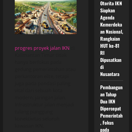
Otorita IKN
Siapkan
Agenda
Kemerdeka
an Nasional,
Rangkaian
HUT ke-81
progres proyek jalan IKN
di
RI
Kalimantan Timur tidak
Dipusatkan
hanya berfokus pada
di
gedung pemerintahan atau
Nusantara
perkantoran elite, tetapi
juga pada pondasi paling
Pembangun
vital dari sebuah kota
an Tahap
modern: jaringan jalan.
Dua IKN
Infrastruktur jalan menjadi
Dipercepat
tulang punggung
Pemerintah
konektivitas seluruh
, Fokus
kawasan IKN,
pada