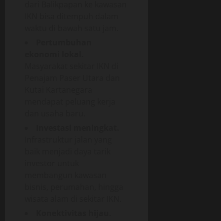
dari Balikpapan ke kawasan
IKN bisa ditempuh dalam
waktu di bawah satu jam.
Pertumbuhan
ekonomi lokal.
Masyarakat sekitar IKN di
Penajam Paser Utara dan
Kutai Kartanegara
mendapat peluang kerja
dan usaha baru.
Investasi meningkat.
Infrastruktur jalan yang
baik menjadi daya tarik
investor untuk
membangun kawasan
bisnis, perumahan, hingga
wisata alam di sekitar IKN.
Konektivitas hijau.