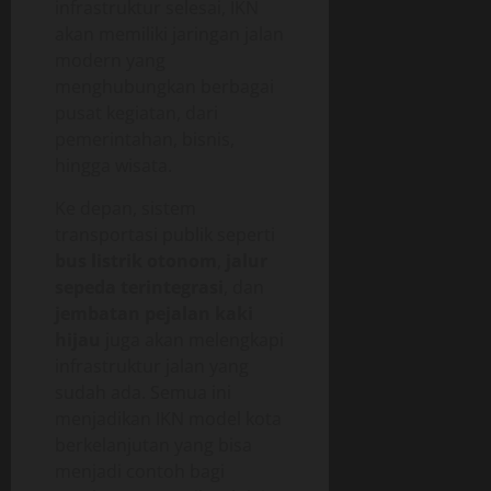
infrastruktur selesai, IKN
akan memiliki jaringan jalan
modern yang
menghubungkan berbagai
pusat kegiatan, dari
pemerintahan, bisnis,
hingga wisata.
Ke depan, sistem
transportasi publik seperti
bus listrik otonom
,
jalur
sepeda terintegrasi
, dan
jembatan pejalan kaki
hijau
juga akan melengkapi
infrastruktur jalan yang
sudah ada. Semua ini
menjadikan IKN model kota
berkelanjutan yang bisa
menjadi contoh bagi