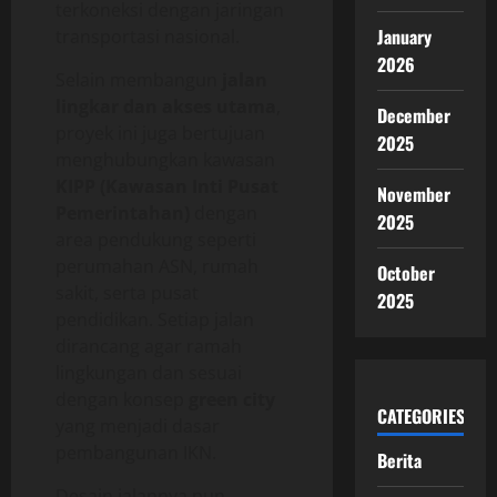
terkoneksi dengan jaringan
January
transportasi nasional.
2026
Selain membangun
jalan
lingkar dan akses utama
,
December
proyek ini juga bertujuan
2025
menghubungkan kawasan
KIPP (Kawasan Inti Pusat
November
Pemerintahan)
dengan
2025
area pendukung seperti
perumahan ASN, rumah
October
sakit, serta pusat
2025
pendidikan. Setiap jalan
dirancang agar ramah
lingkungan dan sesuai
dengan konsep
green city
CATEGORIES
yang menjadi dasar
pembangunan IKN.
Berita
Desain jalannya pun