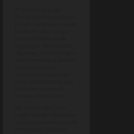
PT Brantas Abipraya
(Persero) selaku pelaksana
proyek menerapkan sistem
konstruksi cepat dengan
memperhatikan aspek
lingkungan. Material lokal
digunakan sebisa mungkin
untuk mendukung ekonomi
masyarakat sekitar,
sementara pengawasan
mutu dilakukan ketat agar
hasil akhir memenuhi
standar internasional.
Jika sesuai target, Jalan
Lingkar Sepaku diharapkan
rampung sepenuhnya pada
pertengahan 2026 dan