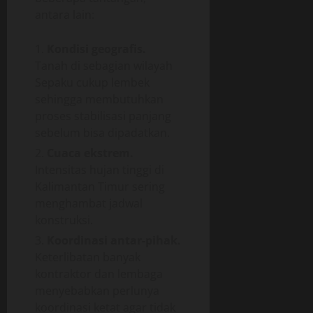
antara lain:
Kondisi geografis.
Tanah di sebagian wilayah
Sepaku cukup lembek
sehingga membutuhkan
proses stabilisasi panjang
sebelum bisa dipadatkan.
Cuaca ekstrem.
Intensitas hujan tinggi di
Kalimantan Timur sering
menghambat jadwal
konstruksi.
Koordinasi antar-pihak.
Keterlibatan banyak
kontraktor dan lembaga
menyebabkan perlunya
koordinasi ketat agar tidak