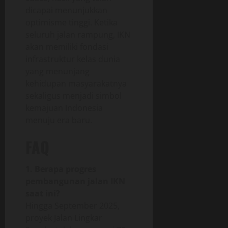
dicapai menunjukkan
optimisme tinggi. Ketika
seluruh jalan rampung, IKN
akan memiliki fondasi
infrastruktur kelas dunia
yang menunjang
kehidupan masyarakatnya
sekaligus menjadi simbol
kemajuan Indonesia
menuju era baru.
FAQ
1. Berapa progres
pembangunan jalan IKN
saat ini?
Hingga September 2025,
proyek Jalan Lingkar