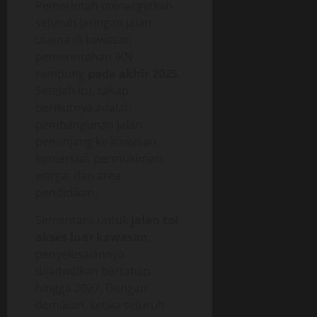
Pemerintah menargetkan
seluruh jaringan jalan
utama di kawasan
pemerintahan IKN
rampung
pada akhir 2025
.
Setelah itu, tahap
berikutnya adalah
pembangunan jalan
penunjang ke kawasan
komersial, permukiman
warga, dan area
pendidikan.
Sementara untuk
jalan tol
akses luar kawasan
,
penyelesaiannya
dijadwalkan bertahap
hingga 2027. Dengan
demikian, ketika seluruh