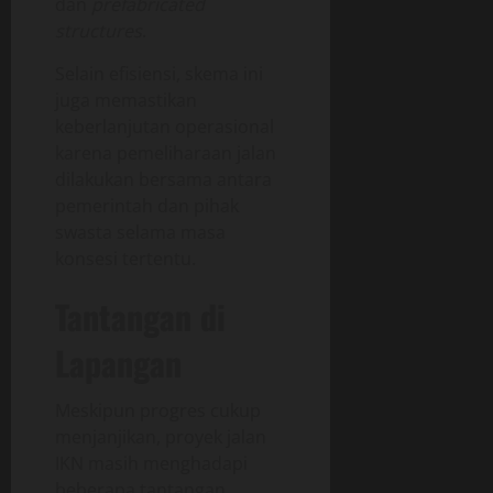
dan
prefabricated
structures
.
Selain efisiensi, skema ini
juga memastikan
keberlanjutan operasional
karena pemeliharaan jalan
dilakukan bersama antara
pemerintah dan pihak
swasta selama masa
konsesi tertentu.
Tantangan di
Lapangan
Meskipun progres cukup
menjanjikan, proyek jalan
IKN masih menghadapi
beberapa tantangan,