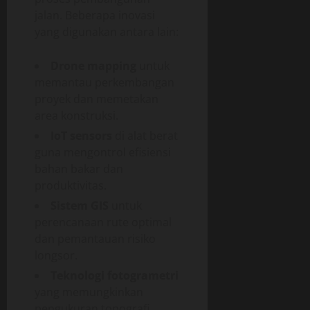
jalan. Beberapa inovasi
yang digunakan antara lain:
Drone mapping
untuk
memantau perkembangan
proyek dan memetakan
area konstruksi.
IoT sensors
di alat berat
guna mengontrol efisiensi
bahan bakar dan
produktivitas.
Sistem GIS
untuk
perencanaan rute optimal
dan pemantauan risiko
longsor.
Teknologi fotogrametri
yang memungkinkan
pengukuran topografi