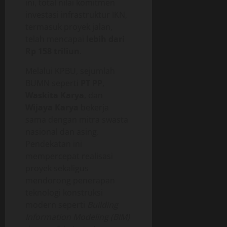
ini, total nilai komitmen
investasi infrastruktur IKN,
termasuk proyek jalan,
telah mencapai
lebih dari
Rp 158 triliun
.
Melalui KPBU, sejumlah
BUMN seperti
PT PP
,
Waskita Karya
, dan
Wijaya Karya
bekerja
sama dengan mitra swasta
nasional dan asing.
Pendekatan ini
mempercepat realisasi
proyek sekaligus
mendorong penerapan
teknologi konstruksi
modern seperti
Building
Information Modeling (BIM)