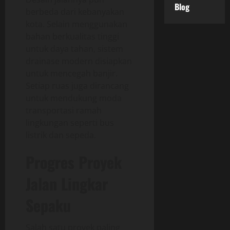
Blog
berbeda dari kebanyakan
kota. Selain menggunakan
bahan berkualitas tinggi
untuk daya tahan, sistem
drainase modern disiapkan
untuk mencegah banjir.
Setiap ruas juga dirancang
untuk mendukung moda
transportasi ramah
lingkungan seperti bus
listrik dan sepeda.
Progres Proyek
Jalan Lingkar
Sepaku
Salah satu proyek paling