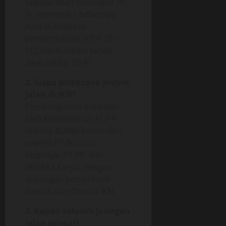
Sepaku telah mencapai 70
%, sementara beberapa
ruas di kawasan
pemerintahan (KIPP 1B –
1C) masih dalam tahap
awal sekitar 10 %.
2. Siapa pelaksana proyek
jalan di IKN?
Pembangunan dilakukan
oleh Kementerian PUPR
melalui BUMN konstruksi
seperti PT Brantas
Abipraya, PT PP, dan
Waskita Karya, dengan
dukungan pemerintah
daerah dan Otorita IKN.
3. Kapan seluruh jaringan
jalan selesai?