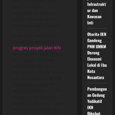
menghubungkan area
Infrastrukt
pemerintahan,
ur dan
permukiman, fasilitas
Kawasan
publik, serta akses ke
Inti
pelabuhan dan bandara.
Otorita IKN
Sejak awal 2023 hingga
Gandeng
menjelang akhir 2025,
PNM UMKM
progres proyek jalan IKN
Dorong
menunjukkan peningkatan
Ekonomi
yang cukup signifikan.
Lokal di Ibu
Pemerintah melalui
Kota
Kementerian PUPR, Otorita
Nusantara
IKN, dan sejumlah BUMN
konstruksi seperti PT
Pembangun
Brantas Abipraya dan PT
an Gedung
PP terus mempercepat
Yudikatif
pembangunan. Jalan-jalan
IKN
utama kini mulai terlihat
Dikebut,