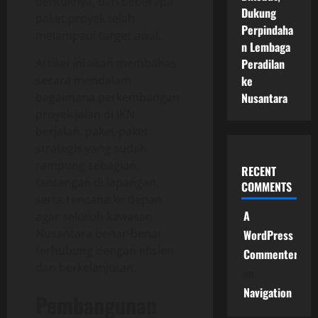
bentuknya, dan beberapa
Dukung
paket proyek telah
Perpindaha
melampaui target awal.
n Lembaga
Artikel ini akan membahas
Peradilan
secara mendalam
ke
bagaimana perkembangan
Nusantara
proyek jalan di IKN
berjalan, paket-paket
strategis yang sudah
rampung sebagian,
RECENT
tantangan di lapangan,
COMMENTS
serta rencana ke depan
A
agar seluruh kawasan
Nusantara benar-benar
WordPress
terhubung dengan efisien
Commenter
dan berkelanjutan.
on
Navigation
Pembangunan