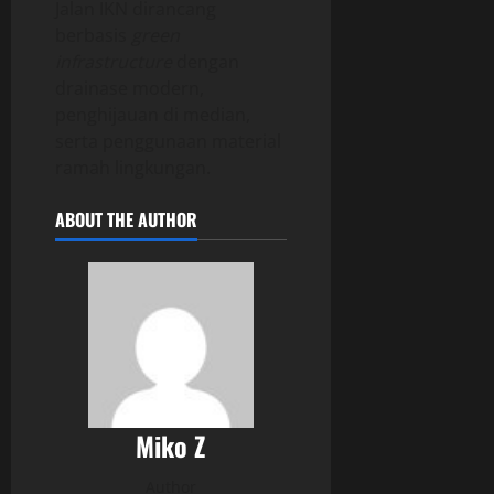
Jalan IKN dirancang
berbasis
green
infrastructure
dengan
drainase modern,
penghijauan di median,
serta penggunaan material
ramah lingkungan.
ABOUT THE AUTHOR
Miko Z
Author