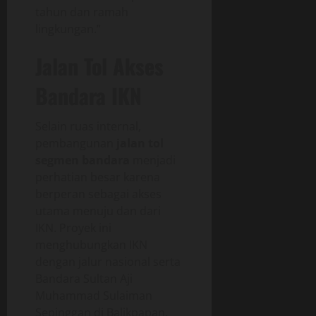
tahun dan ramah
lingkungan.”
Jalan Tol Akses
Bandara IKN
Selain ruas internal,
pembangunan
jalan tol
segmen bandara
menjadi
perhatian besar karena
berperan sebagai akses
utama menuju dan dari
IKN. Proyek ini
menghubungkan IKN
dengan jalur nasional serta
Bandara Sultan Aji
Muhammad Sulaiman
Sepinggan di Balikpapan.