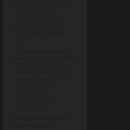
Ruas utama ditargetkan
selesai akhir 2025,
sedangkan jalan tol dan
jaringan pendukung
diperkirakan rampung
2027.
4. Apa manfaat utama
pembangunan jalan IKN?
Meningkatkan aksesibilitas,
mempercepat konektivitas
ekonomi, membuka
lapangan kerja, dan
menjadi fondasi
transportasi publik
berkelanjutan.
5. Bagaimana dampak
lingkungannya?