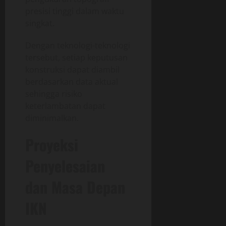
presisi tinggi dalam waktu
singkat.
Dengan teknologi-teknologi
tersebut, setiap keputusan
konstruksi dapat diambil
berdasarkan data aktual
sehingga risiko
keterlambatan dapat
diminimalkan.
Proyeksi
Penyelesaian
dan Masa Depan
IKN