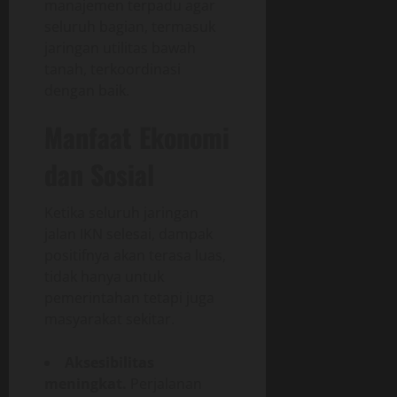
manajemen terpadu agar
seluruh bagian, termasuk
jaringan utilitas bawah
tanah, terkoordinasi
dengan baik.
Manfaat Ekonomi
dan Sosial
Ketika seluruh jaringan
jalan IKN selesai, dampak
positifnya akan terasa luas,
tidak hanya untuk
pemerintahan tetapi juga
masyarakat sekitar.
Aksesibilitas
meningkat.
Perjalanan