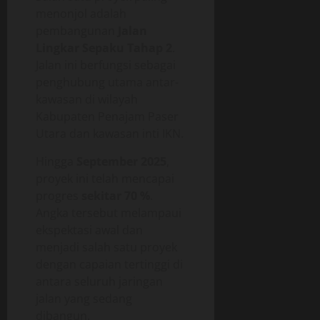
menonjol adalah
pembangunan
Jalan
Lingkar Sepaku Tahap 2
.
Jalan ini berfungsi sebagai
penghubung utama antar-
kawasan di wilayah
Kabupaten Penajam Paser
Utara dan kawasan inti IKN.
Hingga
September 2025
,
proyek ini telah mencapai
progres
sekitar 70 %
.
Angka tersebut melampaui
ekspektasi awal dan
menjadi salah satu proyek
dengan capaian tertinggi di
antara seluruh jaringan
jalan yang sedang
dibangun.