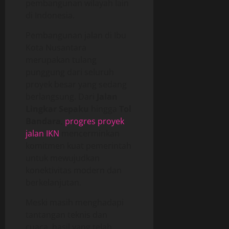
pembangunan wilayah lain
di Indonesia.
Pembangunan jalan di Ibu
Kota Nusantara
merupakan tulang
punggung dari seluruh
proyek besar yang sedang
berlangsung. Dari
Jalan
Lingkar Sepaku
hingga
Tol
Bandara
,
progres proyek
jalan IKN
mencerminkan
komitmen kuat pemerintah
untuk mewujudkan
konektivitas modern dan
berkelanjutan.
Meski masih menghadapi
tantangan teknis dan
cuaca, hasil yang telah