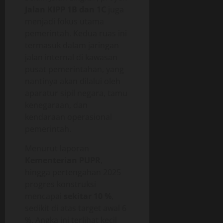
Jalan KIPP 1B dan 1C
juga
menjadi fokus utama
pemerintah. Kedua ruas ini
termasuk dalam jaringan
jalan internal di kawasan
pusat pemerintahan, yang
nantinya akan dilalui oleh
aparatur sipil negara, tamu
kenegaraan, dan
kendaraan operasional
pemerintah.
Menurut laporan
Kementerian PUPR
,
hingga pertengahan 2025
progres konstruksi
mencapai
sekitar 10 %
,
sedikit di atas target awal 6
%. Angka ini terlihat kecil