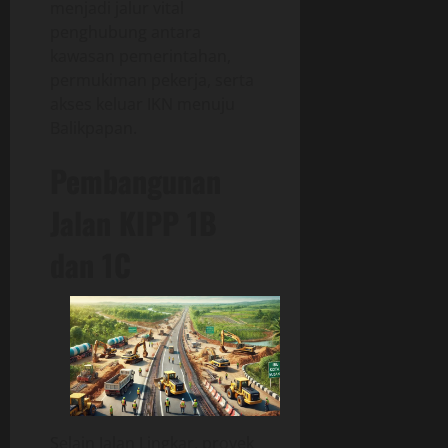
menjadi jalur vital
penghubung antara
kawasan pemerintahan,
permukiman pekerja, serta
akses keluar IKN menuju
Balikpapan.
Pembangunan
Jalan KIPP 1B
dan 1C
Selain Jalan Lingkar, proyek