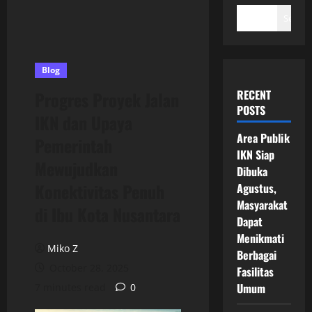
Search
Blog
RECENT
Progres Proyek Jalan
POSTS
IKN dan Upaya
Area Publik
Pemerintah
IKN Siap
Mewujudkan
Dibuka
Konektivitas Penuh
Agustus,
Masyarakat
di Ibu Kota Nusantara
Dapat
Menikmati
Miko Z
Berbagai
October 28, 2025
Fasilitas
Umum
7 minutes read
0