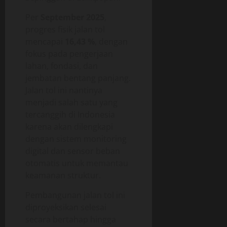
Per
September 2025
,
progres fisik jalan tol
mencapai
16,43 %
, dengan
fokus pada pengerjaan
lahan, fondasi, dan
jembatan bentang panjang.
Jalan tol ini nantinya
menjadi salah satu yang
tercanggih di Indonesia
karena akan dilengkapi
dengan sistem monitoring
digital dan sensor beban
otomatis untuk memantau
keamanan struktur.
Pembangunan jalan tol ini
diproyeksikan selesai
secara bertahap hingga