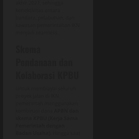
akhir 2027, sehingga
konektivitas antara
bandara, pelabuhan, dan
kawasan pemerintahan IKN
menjadi seamless.
Skema
Pendanaan dan
Kolaborasi KPBU
Untuk membiayai seluruh
proyek jalan di IKN,
pemerintah menggunakan
kombinasi dana
APBN dan
skema KPBU (Kerja Sama
Pemerintah dengan
Badan Usaha)
. Hingga saat