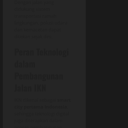
Dengan jalan yang
didukung sistem
transportasi ramah
lingkungan, polusi udara
dan kemacetan dapat
ditekan sejak dini.
Peran Teknologi
dalam
Pembangunan
Jalan IKN
IKN dikenal sebagai
smart
city pertama Indonesia
,
sehingga teknologi digital
juga diterapkan dalam
proses pembangunan