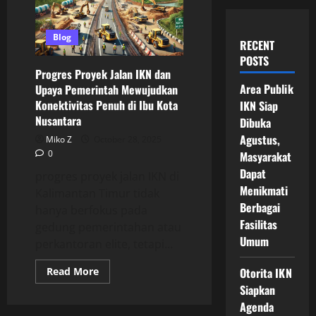
Blog
RECENT
POSTS
Progres Proyek Jalan IKN dan
Area Publik
Upaya Pemerintah Mewujudkan
Konektivitas Penuh di Ibu Kota
IKN Siap
Nusantara
Dibuka
Agustus,
Miko Z
October 28, 2025
0
Masyarakat
Dapat
progres proyek jalan IKN di
Menikmati
Kalimantan Timur tidak
Berbagai
hanya berfokus pada
Fasilitas
gedung pemerintahan atau
Umum
perkantoran elite, tetapi...
Read
Read More
Otorita IKN
more
Siapkan
about
Progres
Agenda
Proyek