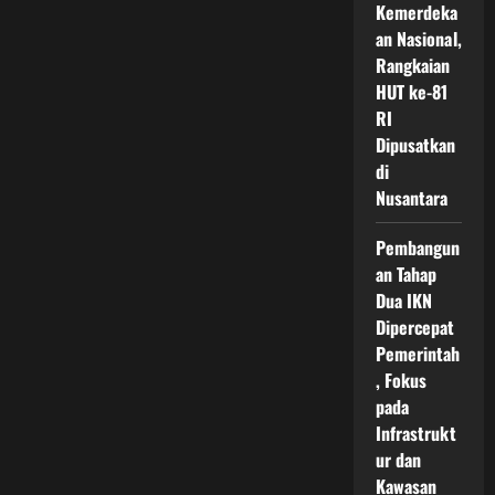
Jalan
Kemerdeka
IKN
an Nasional,
dan
Upaya
Rangkaian
Pemerintah
Mewujudkan
HUT ke-81
Konektivitas
Penuh
RI
di
Dipusatkan
Ibu
Kota
di
Nusantara
Nusantara
Pembangun
an Tahap
Dua IKN
Dipercepat
Pemerintah
, Fokus
pada
Infrastrukt
ur dan
Kawasan