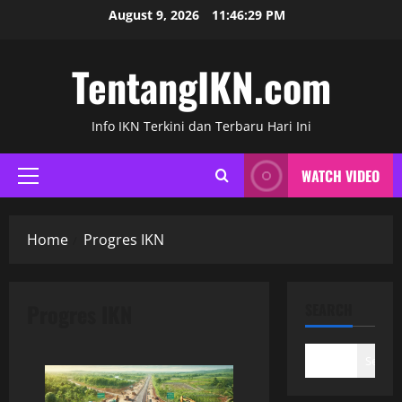
Skip
August 9, 2026
11:46:29 PM
to
content
TentangIKN.com
Info IKN Terkini dan Terbaru Hari Ini
WATCH VIDEO
Primary
Menu
Home
Progres IKN
Progres IKN
SEARCH
Search