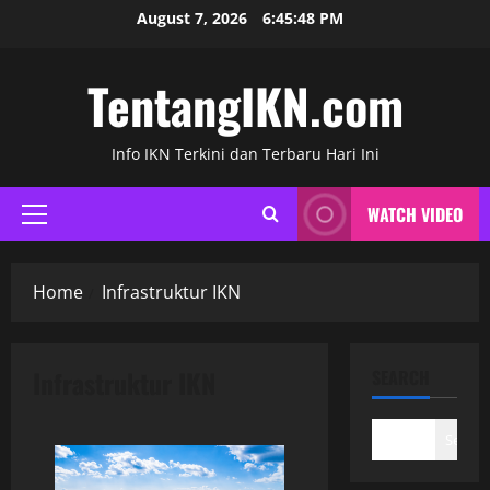
Skip
August 7, 2026
6:45:48 PM
to
content
TentangIKN.com
Info IKN Terkini dan Terbaru Hari Ini
WATCH VIDEO
Primary
Menu
Home
Infrastruktur IKN
Infrastruktur IKN
SEARCH
Search