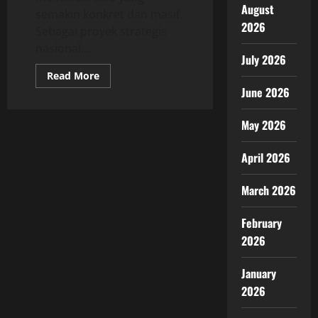
August
semakin konkret dan masif.
2026
Sebagai proyek strategis
nasional...
July 2026
Read
Read More
more
June 2026
about
Kemajuan
Infrastruktur
May 2026
IKN
Terbaru
2025
Menuju
April 2026
Kota
Cerdas
Hijau
March 2026
dan
Modern
di
February
Kalimantan
Timur
2026
January
2026