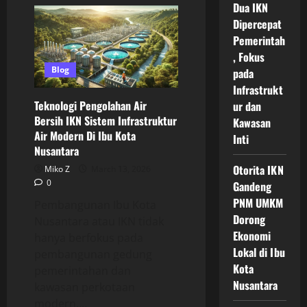
Progres
Dua IKN
Infrastruktur
IKN
Dipercepat
Juli
Pemerintah
2026
Terus
, Fokus
Meningkat,
Jalan,
Blog
pada
Kawasan
Pemerintahan,
Infrastrukt
dan
Teknologi Pengolahan Air
ur dan
Fasilitas
Pendukung
Bersih IKN Sistem Infrastruktur
Kawasan
Makin
Air Modern Di Ibu Kota
Siap
Inti
Nusantara
Otorita IKN
Miko Z
March 13, 2026
0
Gandeng
PNM UMKM
Pembangunan Ibu Kota
Dorong
Nusantara atau IKN tidak
Ekonomi
hanya berfokus pada
Lokal di Ibu
pembangunan gedung
Kota
pemerintahan dan
Nusantara
kawasan perkotaan
modern....