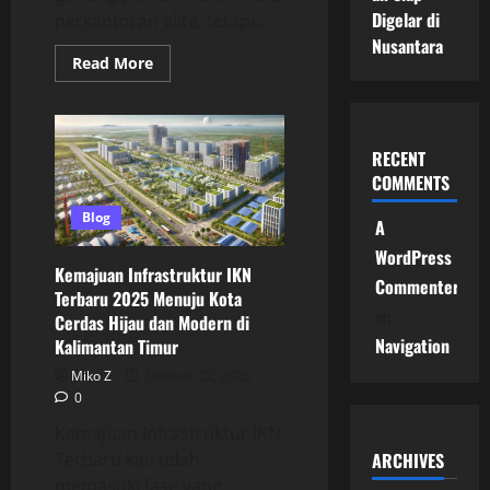
Digelar di
perkantoran elite, tetapi...
Nusantara
Read
Read More
more
about
Progres
Proyek
Jalan
IKN
RECENT
dan
COMMENTS
Upaya
Pemerintah
Mewujudkan
Blog
A
Konektivitas
Penuh
WordPress
di
Kemajuan Infrastruktur IKN
Ibu
Commenter
Kota
Terbaru 2025 Menuju Kota
Nusantara
on
Cerdas Hijau dan Modern di
Navigation
Kalimantan Timur
Miko Z
October 22, 2025
0
Kemajuan Infrastruktur IKN
ARCHIVES
Terbaru kini telah
memasuki fase yang