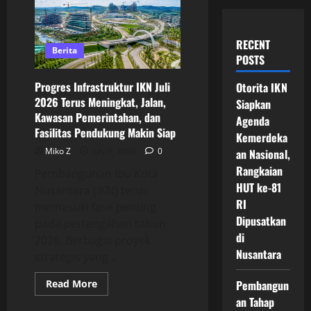
RECENT
Berita
POSTS
Progres Infrastruktur IKN Juli
Otorita IKN
2026 Terus Meningkat, Jalan,
Siapkan
Kawasan Pemerintahan, dan
Agenda
Fasilitas Pendukung Makin Siap
Kemerdeka
Miko Z
July 9, 2026
0
an Nasional,
Rangkaian
Pembangunan Ibu Kota
HUT ke-81
Nusantara (IKN) terus
RI
memasuki fase penting
Dipusatkan
pada pertengahan tahun
di
2026. Berbagai proyek
Nusantara
strategis yang...
Read
Read More
Pembangun
more
an Tahap
about