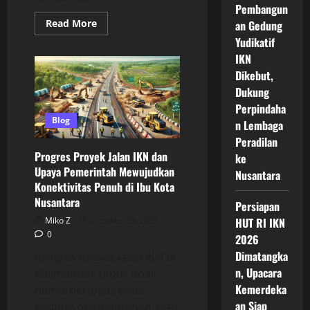
Pembangun
Read
Read More
an Gedung
more
Yudikatif
about
Teknologi
IKN
Pengolahan
Air
Dikebut,
Bersih
IKN
Dukung
Sistem
Perpindaha
Infrastruktur
Air
Blog
n Lembaga
Modern
Di
Peradilan
Ibu
Progres Proyek Jalan IKN dan
ke
Kota
Nusantara
Upaya Pemerintah Mewujudkan
Nusantara
Konektivitas Penuh di Ibu Kota
Nusantara
Persiapan
HUT RI IKN
Miko Z
October 28, 2025
0
2026
Dimatangka
progres proyek jalan IKN di
n, Upacara
Kalimantan Timur tidak
Kemerdeka
hanya berfokus pada
an Siap
gedung pemerintahan atau