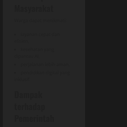
Masyarakat
Warga dapat menikmati:
layanan cepat dan
efisien,
kesehatan yang
dipantau AI,
perjalanan lebih aman,
pendidikan digital yang
inklusif.
Dampak
terhadap
Pemerintah