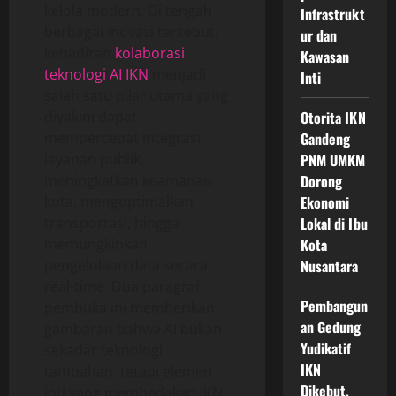
kelola modern. Di tengah
Infrastrukt
berbagai inovasi tersebut,
ur dan
kehadiran
kolaborasi
Kawasan
teknologi AI IKN
menjadi
Inti
salah satu pilar utama yang
diyakini dapat
Otorita IKN
mempercepat integrasi
Gandeng
layanan publik,
PNM UMKM
meningkatkan keamanan
Dorong
kota, mengoptimalkan
Ekonomi
transportasi, hingga
Lokal di Ibu
memungkinkan
Kota
pengelolaan data secara
Nusantara
real-time. Dua paragraf
Pembangun
pembuka ini memberikan
an Gedung
gambaran bahwa AI bukan
Yudikatif
sekadar teknologi
IKN
tambahan, tetapi elemen
Dikebut,
inti yang membedakan IKN