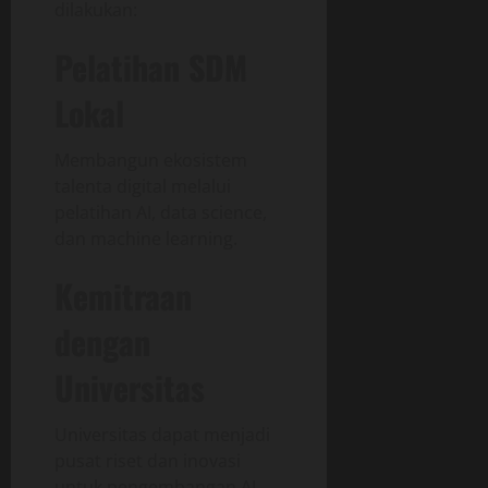
dilakukan:
Pelatihan SDM
Lokal
Membangun ekosistem
talenta digital melalui
pelatihan AI, data science,
dan machine learning.
Kemitraan
dengan
Universitas
Universitas dapat menjadi
pusat riset dan inovasi
untuk pengembangan AI