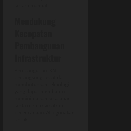
secara manual.
Mendukung
Kecepatan
Pembangunan
Infrastruktur
Pembangunan IKN
berlangsung cepat dan
membutuhkan teknologi
yang dapat membantu
meminimalkan kesalahan
serta memaksimalkan
perencanaan. AI digunakan
untuk: