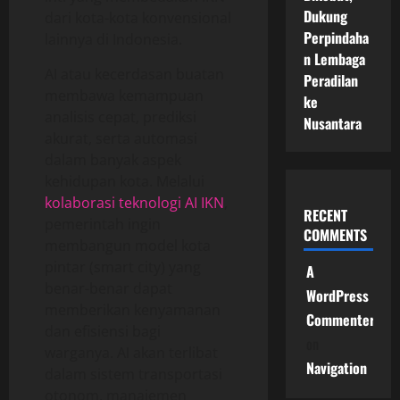
Dukung
dari kota-kota konvensional
Perpindaha
lainnya di Indonesia.
n Lembaga
AI atau kecerdasan buatan
Peradilan
membawa kemampuan
ke
analisis cepat, prediksi
Nusantara
akurat, serta automasi
dalam banyak aspek
kehidupan kota. Melalui
kolaborasi teknologi AI IKN
,
RECENT
pemerintah ingin
COMMENTS
membangun model kota
pintar (smart city) yang
A
benar-benar dapat
WordPress
memberikan kenyamanan
Commenter
dan efisiensi bagi
on
warganya. AI akan terlibat
Navigation
dalam sistem transportasi
otonom, manajemen