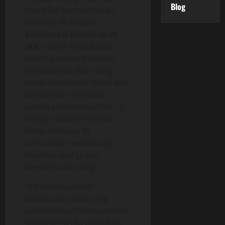
Blog
mungkin berjalan tanpa
bantuan AI. Melalui
kolaborasi teknologi AI
IKN
, sistem kota dapat
bekerja secara otomatis
berdasarkan data yang
terus diperbarui. Mulai dari
lampu jalan otomatis,
sistem pemantauan banjir,
hingga manajemen lalu
lintas berbasis AI,
semuanya mendukung
efisiensi energi dan
keselamatan warga.
AI memungkinkan
keputusan cepat yang
sebelumnya membutuhkan
waktu lama jika dilakukan