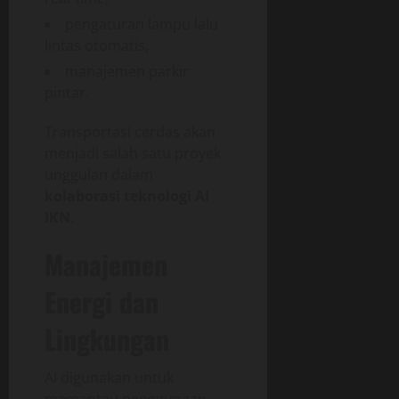
pengaturan lampu lalu
lintas otomatis,
manajemen parkir
pintar.
Transportasi cerdas akan
menjadi salah satu proyek
unggulan dalam
kolaborasi teknologi AI
IKN
.
Manajemen
Energi dan
Lingkungan
AI digunakan untuk