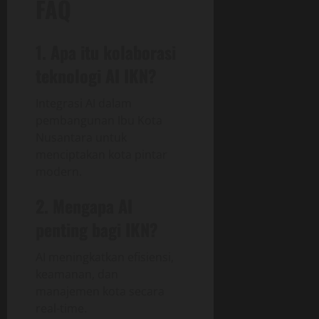
FAQ
1. Apa itu kolaborasi
teknologi AI IKN?
Integrasi AI dalam
pembangunan Ibu Kota
Nusantara untuk
menciptakan kota pintar
modern.
2. Mengapa AI
penting bagi IKN?
AI meningkatkan efisiensi,
keamanan, dan
manajemen kota secara
real-time.