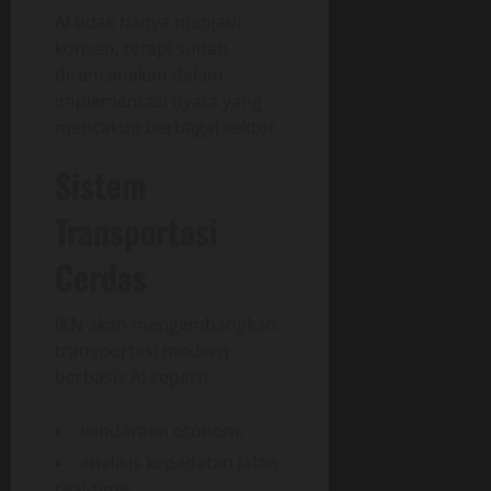
AI tidak hanya menjadi
konsep, tetapi sudah
direncanakan dalam
implementasi nyata yang
mencakup berbagai sektor.
Sistem
Transportasi
Cerdas
IKN akan mengembangkan
transportasi modern
berbasis AI seperti:
kendaraan otonom,
analisis kepadatan jalan
real-time,