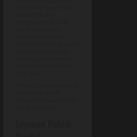
memantau penggunaan
listrik, air, dan gas. Panel
surya di IKN akan
menggunakan AI untuk
menentukan waktu
penghematan energi
optimal. Sensor lingkungan
akan mengirimkan data
kualitas udara dan suhu
untuk memastikan kota
tetap hijau.
Teknologi ini penting untuk
mendukung visi IKN
sebagai kota hijau berbasis
energi terbarukan.
Layanan Publik
Digital