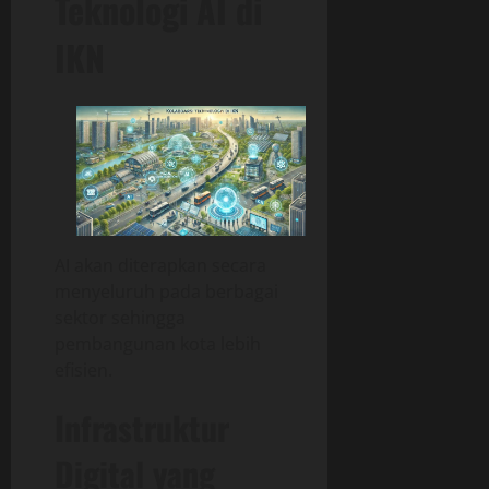
Teknologi AI di
IKN
AI akan diterapkan secara
menyeluruh pada berbagai
sektor sehingga
pembangunan kota lebih
efisien.
Infrastruktur
Digital yang