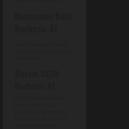
Keamanan Kota
Berbasis AI
Salah satu aspek penting
pembangunan kota adalah
keamanan.
Sistem CCTV
Berbasis AI
CCTV di IKN dilengkapi
kemampuan facial
recognition, pendeteksi
kerumunan, dan analisis
perilaku. Sistem ini