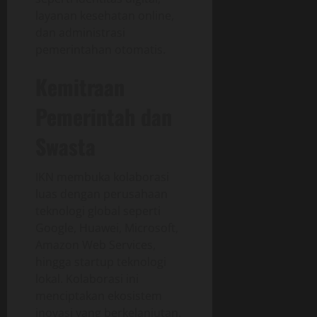
layanan kesehatan online,
dan administrasi
pemerintahan otomatis.
Kemitraan
Pemerintah dan
Swasta
IKN membuka kolaborasi
luas dengan perusahaan
teknologi global seperti
Google, Huawei, Microsoft,
Amazon Web Services,
hingga startup teknologi
lokal. Kolaborasi ini
menciptakan ekosistem
inovasi yang berkelanjutan.