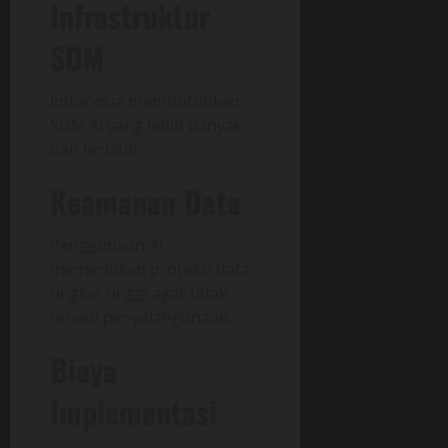
Infrastruktur
SDM
Indonesia membutuhkan
SDM AI yang lebih banyak
dan terlatih.
Keamanan Data
Penggunaan AI
memerlukan proteksi data
tingkat tinggi agar tidak
terjadi penyalahgunaan.
Biaya
Implementasi