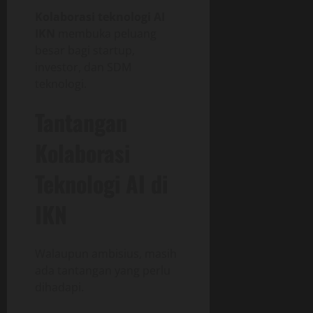
Kolaborasi teknologi AI
IKN
membuka peluang
besar bagi startup,
investor, dan SDM
teknologi.
Tantangan
Kolaborasi
Teknologi AI di
IKN
Walaupun ambisius, masih
ada tantangan yang perlu
dihadapi.