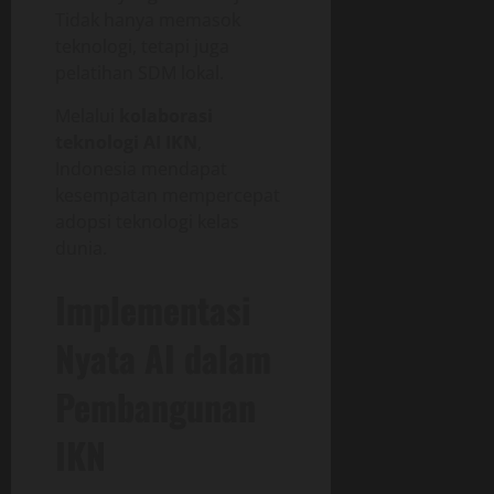
Tidak hanya memasok
teknologi, tetapi juga
pelatihan SDM lokal.
Melalui
kolaborasi
teknologi AI IKN
,
Indonesia mendapat
kesempatan mempercepat
adopsi teknologi kelas
dunia.
Implementasi
Nyata AI dalam
Pembangunan
IKN