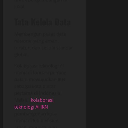
lokal.
Tata Kelola Data
Membangun pusat data
nasional yang aman,
teratur, dan sesuai standar
global.
Kolaborasi teknologi AI
menjadi fondasi penting
dalam mewujudkan IKN
sebagai kota pintar
pertama di Indonesia.
Melalui
kolaborasi
teknologi AI IKN
,
pembangunan kota
menjadi lebih efisien,
aman, modern, dan