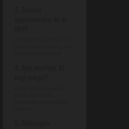
3. Contoh
implementasi AI di
IKN?
Transportasi otonom, CCTV
pintar, smart building, dan
layanan publik digital.
4. Apa manfaat AI
bagi warga?
Akses cepat ke layanan
publik, keamanan,
kesehatan, dan mobilitas
modern.
5. Tantangan