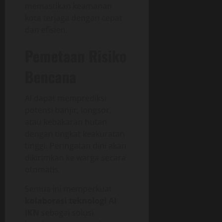
memastikan keamanan
kota terjaga dengan cepat
dan efisien.
Pemetaan Risiko
Bencana
AI dapat memprediksi
potensi banjir, longsor,
atau kebakaran hutan
dengan tingkat keakuratan
tinggi. Peringatan dini akan
dikirimkan ke warga secara
otomatis.
Semua ini memperkuat
kolaborasi teknologi AI
IKN
sebagai solusi