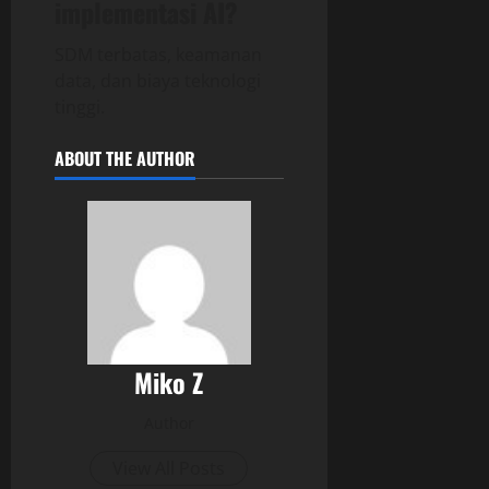
implementasi AI?
SDM terbatas, keamanan
data, dan biaya teknologi
tinggi.
ABOUT THE AUTHOR
Miko Z
Author
View All Posts