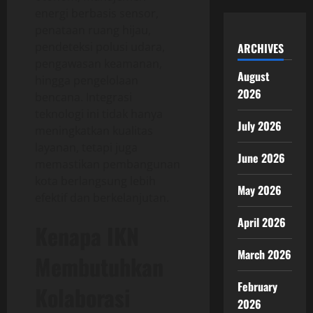
energi berbasis sensor,
penataan ruang hijau,
pendeteksi polusi udara,
ARCHIVES
pengawasan keamanan,
August
hingga pengelolaan
2026
bencana. Integrasi
teknologi ini tidak hanya
July 2026
meningkatkan kualitas
layanan, tetapi juga
June 2026
memastikan pembangunan
kota berlangsung lebih
May 2026
efektif dan berkelanjutan.
April 2026
Kenapa IKN
March 2026
Membutuhkan
February
Kolaborasi
2026