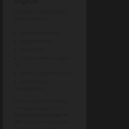
IKN akan menghadirkan
layanan seperti:
smart healthcare,
e-government,
e-learning,
sistem identitas digital
AI,
chatbot layanan publik,
smart waste
management.
Semua layanan tersebut
merupakan bagian dari
kolaborasi teknologi AI
IKN
untuk meningkatkan
kualitas hidup warga.