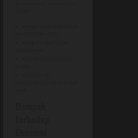
AI membantu pemerintah
dalam:
pengambilan keputusan
berdasarkan data,
pengurangan biaya
operasional,
transparansi layanan
publik,
monitoring
pembangunan secara real-
time.
Dampak
terhadap
Ekonomi