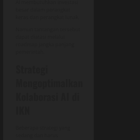
AI membutuhkan investasi
besar dalam perangkat
keras dan perangkat lunak.
Namun tantangan tersebut
dapat diatasi melalui
roadmap jangka panjang
pemerintah.
Strategi
Mengoptimalkan
Kolaborasi AI di
IKN
Beberapa strategi yang
sedang dan harus