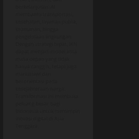
berkelanjutan. AI
membantu transportasi,
kesehatan, layanan publik,
keamanan, hingga
pengelolaan lingkungan.
Dengan strategi tepat, IKN
dapat menjadi model kota
masa depan yang tidak
hanya canggih, tetapi juga
manusiawi dan
berorientasi pada
kesejahteraan warga.
Transformasi ini membuka
peluang besar bagi
Indonesia untuk memimpin
inovasi digital di Asia
Tenggara.