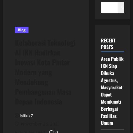
Search
Blog
RECENT
Kolaborasi Teknologi
POSTS
AI IKN Hadirkan
Area Publik
Inovasi Kota Pintar
IKN Siap
Modern yang
Dibuka
Mendukung
Agustus,
Masyarakat
Pembangunan Masa
Dapat
Depan Indonesia
Menikmati
Berbagai
Fasilitas
Miko Z
Umum
November 28, 2025
6 minutes read
0