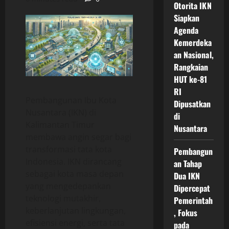
Otorita IKN
Siapkan
Agenda
Kemerdeka
an Nasional,
Rangkaian
HUT ke-81
RI
Pembangunan Ibu Kota
Dipusatkan
Nusantara (IKN) di
di
Kalimantan Timur
Nusantara
membawa angin segar bagi
transformasi tata kota
Pembangun
Indonesia. IKN dirancang
an Tahap
sebagai kota masa depan
Dua IKN
yang mengedepankan
Dipercepat
teknologi mutakhir,
Pemerintah
keberlanjutan lingkungan,
, Fokus
efisiensi energi, serta tata
pada