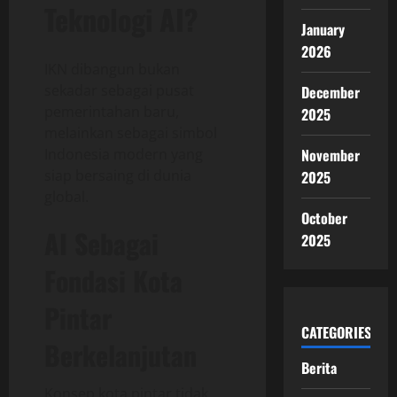
Teknologi AI?
January
2026
IKN dibangun bukan
sekadar sebagai pusat
December
pemerintahan baru,
2025
melainkan sebagai simbol
Indonesia modern yang
November
siap bersaing di dunia
2025
global.
October
AI Sebagai
2025
Fondasi Kota
Pintar
CATEGORIES
Berkelanjutan
Berita
Konsep kota pintar tidak