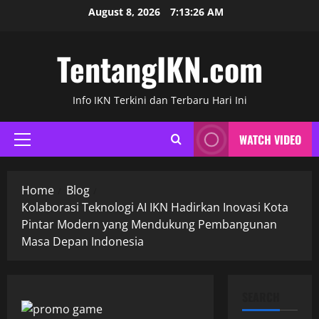
Skip
August 8, 2026
7:13:27 AM
to
content
TentangIKN.com
Info IKN Terkini dan Terbaru Hari Ini
WATCH VIDEO
Primary
Menu
Home
Blog
Kolaborasi Teknologi AI IKN Hadirkan Inovasi Kota
Pintar Modern yang Mendukung Pembangunan
Masa Depan Indonesia
SEARCH