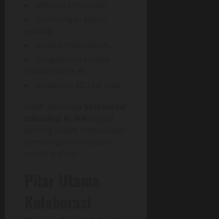
simulasi konstruksi,
perhitungan beban
gedung,
analisis risiko tanah,
pengawasan proyek
melalui drone AI,
pemetaan 3D real-time.
Inilah sebabnya
kolaborasi
teknologi AI IKN
sangat
penting dalam memastikan
pembangunan berjalan
sesuai standar.
Pilar Utama
Kolaborasi