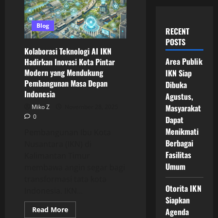
Blog
RECENT
POSTS
Kolaborasi Teknologi AI IKN
Area Publik
Hadirkan Inovasi Kota Pintar
Modern yang Mendukung
IKN Siap
Pembangunan Masa Depan
Dibuka
Indonesia
Agustus,
Masyarakat
Miko Z
November 28, 2025
0
Dapat
Menikmati
Pembangunan Ibu Kota
Berbagai
Nusantara (IKN) di
Fasilitas
Kalimantan Timur
Umum
membawa angin segar bagi
transformasi tata kota
Otorita IKN
Indonesia. IKN...
Siapkan
Read
Read More
Agenda
more