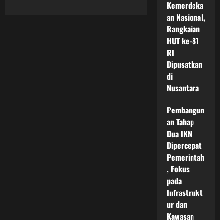
Kemerdeka
about
Kolaborasi
an Nasional,
Teknologi
AI
Rangkaian
IKN
Hadirkan
HUT ke-81
Inovasi
RI
Kota
Pintar
Dipusatkan
Modern
yang
di
Mendukung
Nusantara
Pembangunan
Masa
Depan
Indonesia
Pembangun
an Tahap
Dua IKN
Dipercepat
Pemerintah
, Fokus
pada
Infrastrukt
ur dan
Kawasan