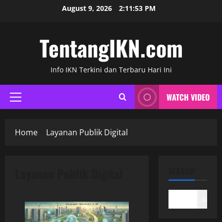
Skip
August 9, 2026
2:11:54 PM
to
content
TentangIKN.com
Info IKN Terkini dan Terbaru Hari Ini
WATCH VIDEO
Primary
Menu
Home
Layanan Publik Digital
Layanan Publik Digital
SEARCH
Search