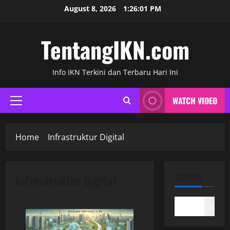
Skip
August 8, 2026
1:26:01 PM
to
content
TentangIKN.com
Info IKN Terkini dan Terbaru Hari Ini
WATCH VIDEO
Primary
Menu
Home
Infrastruktur Digital
Infrastruktur Digital
SEARCH
Search