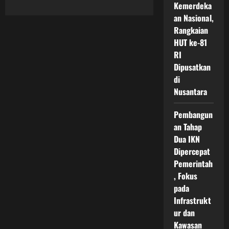
Kemerdeka
about
Kolaborasi
an Nasional,
Teknologi
AI
Rangkaian
IKN
Hadirkan
HUT ke-81
Inovasi
RI
Kota
Pintar
Dipusatkan
Modern
yang
di
Mendukung
Nusantara
Pembangunan
Masa
Depan
Indonesia
Pembangun
an Tahap
Dua IKN
Dipercepat
Pemerintah
, Fokus
pada
Infrastrukt
ur dan
Kawasan