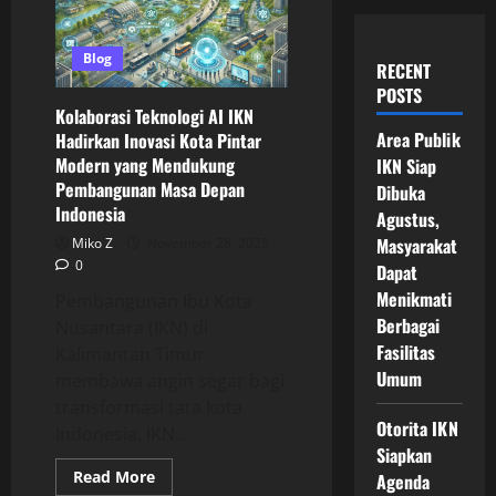
Blog
RECENT
POSTS
Kolaborasi Teknologi AI IKN
Area Publik
Hadirkan Inovasi Kota Pintar
Modern yang Mendukung
IKN Siap
Pembangunan Masa Depan
Dibuka
Indonesia
Agustus,
Masyarakat
Miko Z
November 28, 2025
0
Dapat
Menikmati
Pembangunan Ibu Kota
Berbagai
Nusantara (IKN) di
Fasilitas
Kalimantan Timur
Umum
membawa angin segar bagi
transformasi tata kota
Otorita IKN
Indonesia. IKN...
Siapkan
Read
Read More
Agenda
more