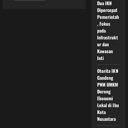
Dua IKN
about
Panduan
Dipercepat
Wisata
Edukasi
Pemerintah
dan
, Fokus
Budaya
IKN
pada
Melihat
Masa
Infrastrukt
Depan
Nusantara
ur dan
dalam
Kawasan
Harmoni
Tradisi
Inti
dan
Teknologi
Otorita IKN
Gandeng
PNM UMKM
Dorong
Ekonomi
Lokal di Ibu
Kota
Nusantara