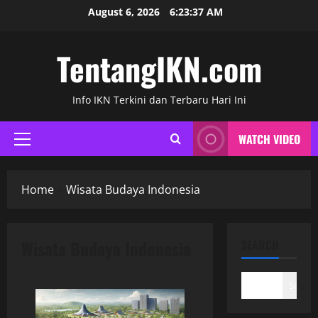
Skip
August 6, 2026
6:23:37 AM
to
content
TentangIKN.com
Info IKN Terkini dan Terbaru Hari Ini
WATCH VIDEO
Primary
Menu
Home
Wisata Budaya Indonesia
Wisata Budaya Indonesia
SEARCH
Search