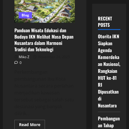
Blog
RECENT
POSTS
Panduan Wisata Edukasi dan
Otorita IKN
Budaya IKN Melihat Masa Depan
Nusantara dalam Harmoni
Siapkan
Tradisi dan Teknologi
Agenda
Kemerdeka
Miko Z
November 24, 2025
0
an Nasional,
Rangkaian
Perkembangan
HUT ke-81
pembangunan Ibu Kota
RI
Nusantara secara perlahan
Dipusatkan
menjadikan kawasan
di
tersebut sebagai salah satu
Nusantara
destinasi yang banyak
dilirik...
Pembangun
Read
Read More
an Tahap
more