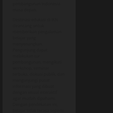
pembangunan Indonesia
masa depan.
Destinasi edukasi di IKN
dirancang untuk
memberikan pengalaman
belajar yang
menyenangkan.
Pengunjung dapat
melakukan tur
pembangunan, mengikuti
workshop, seminar
terbuka, diskusi publik, dan
mengunjungi pusat
informasi yang dibuat
dengan visual interaktif
agar mudah dipahami.
Dengan pendekatan ini,
belajar tidak terasa seperti