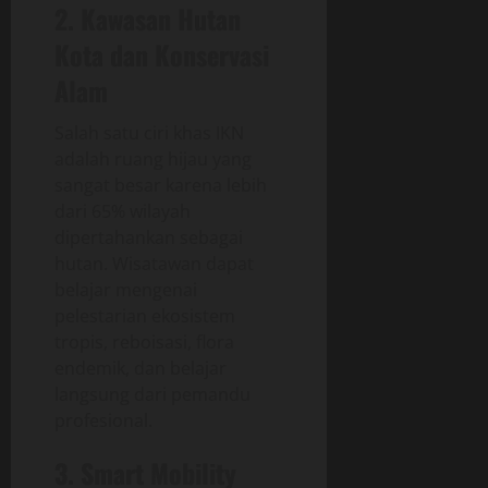
2. Kawasan Hutan
Kota dan Konservasi
Alam
Salah satu ciri khas IKN
adalah ruang hijau yang
sangat besar karena lebih
dari 65% wilayah
dipertahankan sebagai
hutan. Wisatawan dapat
belajar mengenai
pelestarian ekosistem
tropis, reboisasi, flora
endemik, dan belajar
langsung dari pemandu
profesional.
3. Smart Mobility