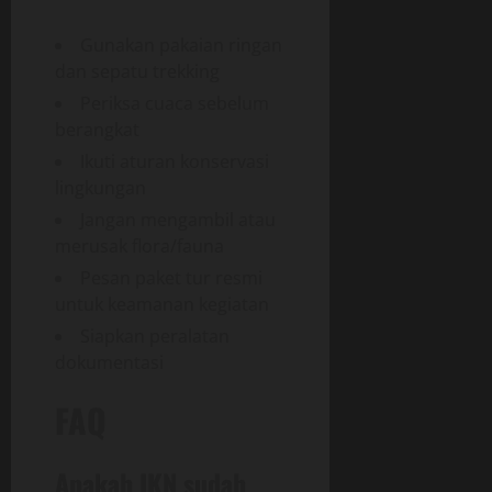
Gunakan pakaian ringan
dan sepatu trekking
Periksa cuaca sebelum
berangkat
Ikuti aturan konservasi
lingkungan
Jangan mengambil atau
merusak flora/fauna
Pesan paket tur resmi
untuk keamanan kegiatan
Siapkan peralatan
dokumentasi
FAQ
Apakah IKN sudah