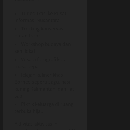
Tur edukasi ke Pusat
Informasi Nusantara
Trekking konservasi
hutan tropis
Workshop budaya dan
seni lokal
Wisata fotografi kota
masa depan
Jelajah kuliner khas
Borneo seperti sagu, nasi
kuning Kalimantan, dan ilat
sapi
Piknik keluarga di ruang
terbuka hijau
Aktivitas-aktivitas ini