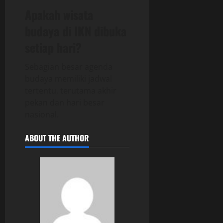
Apakah wisata
budaya di IKN dibuka
setiap hari?
Sebagian besar agenda
budaya memiliki jadwal
tertentu, terutama akhir
pekan dan hari besar
nasional.
ABOUT THE AUTHOR