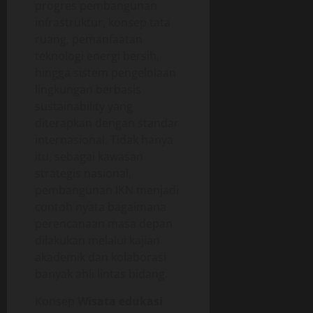
progres pembangunan
infrastruktur, konsep tata
ruang, pemanfaatan
teknologi energi bersih,
hingga sistem pengelolaan
lingkungan berbasis
sustainability yang
diterapkan dengan standar
internasional. Tidak hanya
itu, sebagai kawasan
strategis nasional,
pembangunan IKN menjadi
contoh nyata bagaimana
perencanaan masa depan
dilakukan melalui kajian
akademik dan kolaborasi
banyak ahli lintas bidang.
Konsep
Wisata edukasi