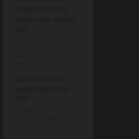
mengikuti wisata
edukasi dan budaya
IKN?
Pelajar, mahasiswa,
peneliti, komunitas,
keluarga, hingga wisatawan
umum.
Apakah tersedia
penginapan dekat
IKN?
Tersedia banyak hotel dan
homestay di Balikpapan,
Penajam, dan area
pendukung.