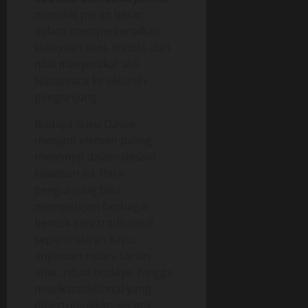
memiliki peran besar
dalam memperkenalkan
kekayaan seni, tradisi, dan
nilai masyarakat asli
Nusantara ke seluruh
pengunjung.
Budaya Suku Dayak
menjadi elemen paling
menonjol dalam desain
kawasan ini. Para
pengunjung bisa
mempelajari berbagai
bentuk seni tradisional
seperti ukiran kayu,
anyaman rotan, tarian
adat, ritual budaya, hingga
musik tradisional yang
dipertunjukkan secara