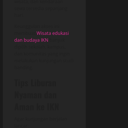
wisata, dan kendaraan
sewa tersedia sepanjang
hari.
Keunggulan akses ini
membuat
Wisata edukasi
dan budaya IKN
banyak
dipilih sekolah, kampus,
dan komunitas yang ingin
melakukan kunjungan studi
banding.
Tips Liburan
Nyaman dan
Aman ke IKN
Agar kunjungan berjalan
lancar: