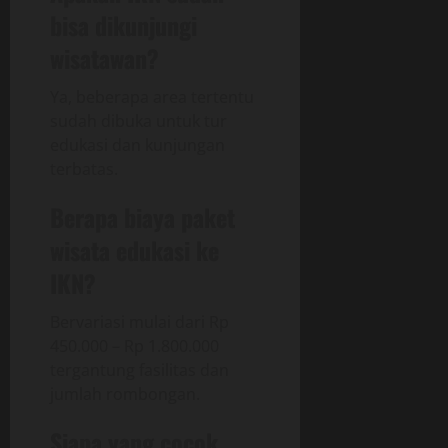
bisa dikunjungi
wisatawan?
Ya, beberapa area tertentu
sudah dibuka untuk tur
edukasi dan kunjungan
terbatas.
Berapa biaya paket
wisata edukasi ke
IKN?
Bervariasi mulai dari Rp
450.000 – Rp 1.800.000
tergantung fasilitas dan
jumlah rombongan.
Siapa yang cocok