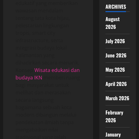
edukatif yang memberikan
ARCHIVES
wawasan mendalam
tentang tata kota hijau,
August
pelestarian lingkungan
2026
tropis, smart city
infrastructure, serta
July 2026
integrasi budaya lokal
June 2026
Kalimantan yang
dihadirkan secara menarik.
May 2026
Konsep
Wisata edukasi dan
budaya IKN
memberi ruang
April 2026
bagi masyarakat untuk
melihat dan merasakan
March 2026
secara langsung
bagaimana sebuah kota
February
modern dibangun melalui
2026
pendekatan ilmiah tanpa
mengabaikan nilai
January
tradisional yang telah