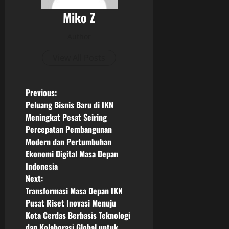
Miko Z
Author
View All Posts
P
Previous:
Peluang Bisnis Baru di IKN
o
Meningkat Pesat Seiring
Percepatan Pembangunan
s
Modern dan Pertumbuhan
Ekonomi Digital Masa Depan
t
Indonesia
n
Next:
Transformasi Masa Depan IKN
a
Pusat Riset Inovasi Menuju
Kota Cerdas Berbasis Teknologi
v
dan Kolaborasi Global untuk