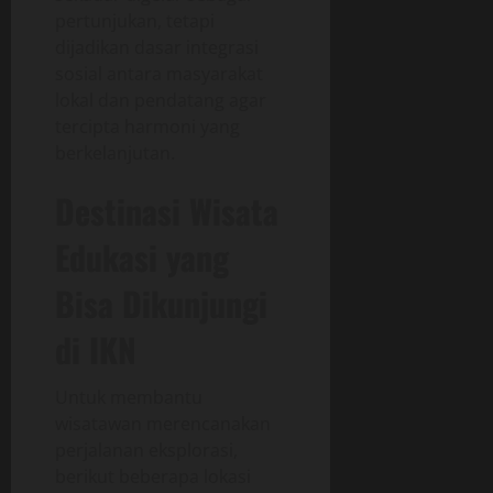
pertunjukan, tetapi
dijadikan dasar integrasi
sosial antara masyarakat
lokal dan pendatang agar
tercipta harmoni yang
berkelanjutan.
Destinasi Wisata
Edukasi yang
Bisa Dikunjungi
di IKN
Untuk membantu
wisatawan merencanakan
perjalanan eksplorasi,
berikut beberapa lokasi