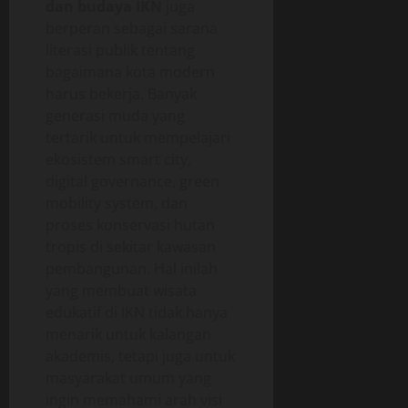
dan budaya IKN
juga
berperan sebagai sarana
literasi publik tentang
bagaimana kota modern
harus bekerja. Banyak
generasi muda yang
tertarik untuk mempelajari
ekosistem smart city,
digital governance, green
mobility system, dan
proses konservasi hutan
tropis di sekitar kawasan
pembangunan. Hal inilah
yang membuat wisata
edukatif di IKN tidak hanya
menarik untuk kalangan
akademis, tetapi juga untuk
masyarakat umum yang
ingin memahami arah visi