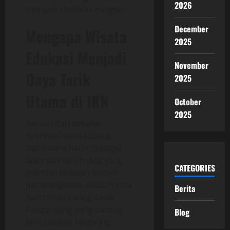
2026
menjadi identitas bangsa.
December
Mengapa Wisata
2025
Edukasi Menjadi
November
Daya Tarik
2025
Utama di IKN
October
2025
Beralih dari sekadar
destinasi wisata biasa,
Nusantara hadir sebagai
laboratorium hidup yang
CATEGORIES
memperlihatkan proses
pembangunan sebuah kota
Berita
dari tahap paling dasar.
Pengunjung yang datang
Blog
bisa melihat langsung