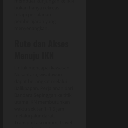
membuat kunjungan ke IKN
bukan hanya rekreasi,
tetapi perjalanan
pembelajaran yang
menyenangkan.
Rute dan Akses
Menuju IKN
Untuk mencapai kawasan
Nusantara, wisatawan
dapat berangkat melalui
Balikpapan. Perjalanan dari
Bandara Sepinggan ke titik
utama IKN membutuhkan
waktu sekitar 1–1,5 jam
melalui jalur darat.
Transportasi umum, travel