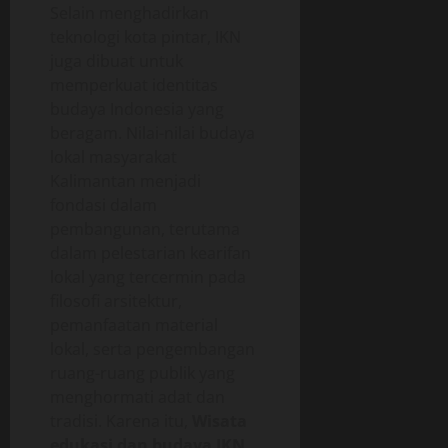
Selain menghadirkan
teknologi kota pintar, IKN
juga dibuat untuk
memperkuat identitas
budaya Indonesia yang
beragam. Nilai-nilai budaya
lokal masyarakat
Kalimantan menjadi
fondasi dalam
pembangunan, terutama
dalam pelestarian kearifan
lokal yang tercermin pada
filosofi arsitektur,
pemanfaatan material
lokal, serta pengembangan
ruang-ruang publik yang
menghormati adat dan
tradisi. Karena itu,
Wisata
edukasi dan budaya IKN