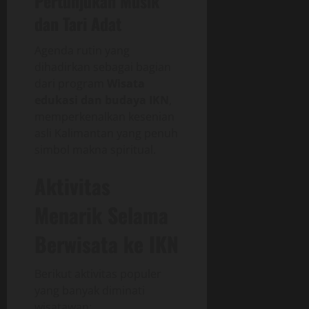
Pertunjukan Musik
dan Tari Adat
Agenda rutin yang
dihadirkan sebagai bagian
dari program
Wisata
edukasi dan budaya IKN
,
memperkenalkan kesenian
asli Kalimantan yang penuh
simbol makna spiritual.
Aktivitas
Menarik Selama
Berwisata ke IKN
Berikut aktivitas populer
yang banyak diminati
wisatawan: