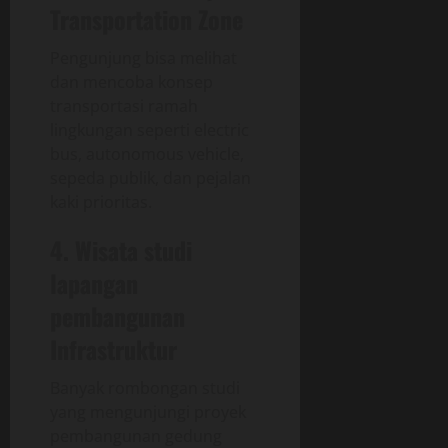
Transportation Zone
Pengunjung bisa melihat
dan mencoba konsep
transportasi ramah
lingkungan seperti electric
bus, autonomous vehicle,
sepeda publik, dan pejalan
kaki prioritas.
4. Wisata studi
lapangan
pembangunan
Infrastruktur
Banyak rombongan studi
yang mengunjungi proyek
pembangunan gedung