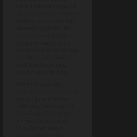
berkala sebagai bagian dari
agenda pelestarian budaya.
Tidak hanya menyaksikan,
wisatawan juga bisa ikut
serta dalam workshop seni
budaya, misalnya belajar
membuat kerajinan tangan
dari rotan atau melukis
motif khas Dayak yang
penuh makna filosofis.
Elemen budaya yang
disatukan ke dalam konsep
pembangunan modern
inilah yang membuat IKN
berbeda dari kota global
lainnya. Misi budaya di
pulau Borneo bukan
sekadar digelar sebagai