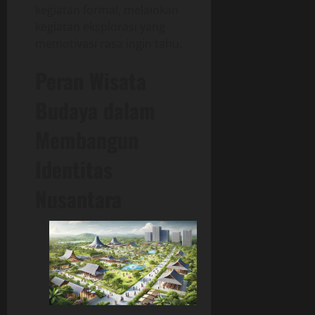
kegiatan formal, melainkan
kegiatan eksplorasi yang
memotivasi rasa ingin tahu.
Peran Wisata
Budaya dalam
Membangun
Identitas
Nusantara