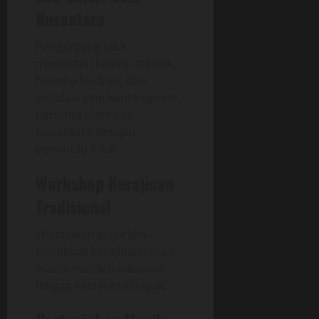
Nusantara
Pengunjung bisa
menikmati koleksi artefak,
historia budaya, dan
instalasi seni kontemporer
bertema identitas
Nusantara dengan
pemandu lokal.
Workshop Kerajinan
Tradisional
Wisatawan diajarkan
membuat kerajinan rotan,
manik-manik tradisional,
hingga kain motif Dayak.