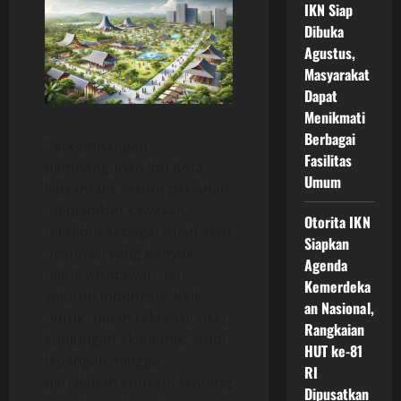
IKN Siap
Dibuka
Agustus,
Masyarakat
Dapat
Menikmati
Berbagai
Perkembangan
Fasilitas
pembangunan Ibu Kota
Umum
Nusantara secara perlahan
menjadikan kawasan
Otorita IKN
tersebut sebagai salah satu
Siapkan
destinasi yang banyak
Agenda
dilirik wisatawan dari
Kemerdeka
seluruh Indonesia, baik
an Nasional,
untuk tujuan rekreasi, riset,
Rangkaian
kunjungan akademik, studi
HUT ke-81
lapangan, hingga
RI
perjalanan edukatif tentang
Dipusatkan