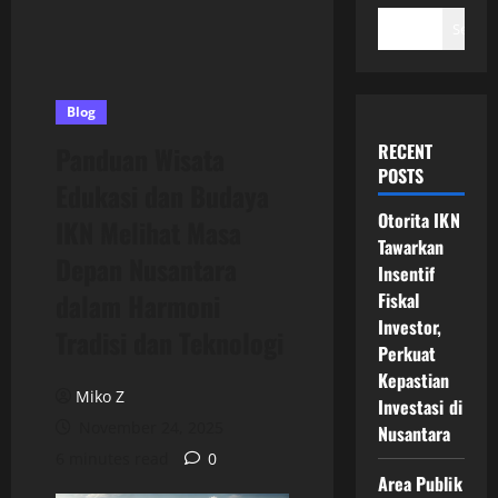
Search
Blog
RECENT
Panduan Wisata
POSTS
Edukasi dan Budaya
Otorita IKN
IKN Melihat Masa
Tawarkan
Depan Nusantara
Insentif
dalam Harmoni
Fiskal
Investor,
Tradisi dan Teknologi
Perkuat
Kepastian
Miko Z
Investasi di
November 24, 2025
Nusantara
6 minutes read
0
Area Publik