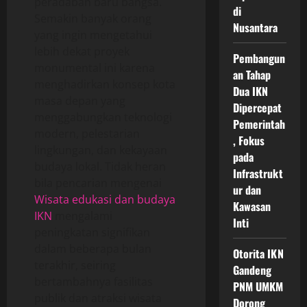
peradaban baru bangsa.
di
Semakin banyak orang
Nusantara
yang ingin mengetahui
lebih dekat proyek
Pembangun
monumental ini karena
an Tahap
menghadirkan konsep kota
Dua IKN
masa depan yang
Dipercepat
menggabungkan teknologi
Pemerintah
modern, pelestarian
, Fokus
lingkungan, dan kekayaan
pada
budaya lokal. Tidak heran
Infrastrukt
bila pencarian mengenai
ur dan
Wisata edukasi dan budaya
Kawasan
IKN
mengalami
Inti
peningkatan signifikan
dalam beberapa bulan
Otorita IKN
terakhir, seiring
Gandeng
bertambahnya fasilitas
PNM UMKM
publik dan atraksi wisata
Dorong