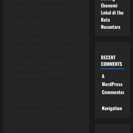
berbasis pengetahuan
Ekonomi
serta budaya yang terbuka
Lokal di Ibu
untuk umum.
Kota
Nusantara
Kawasan Nusantara bukan
hanya simbol perpindahan
pusat pemerintahan, tetapi
juga ruang besar untuk
RECENT
pembelajaran generasi
COMMENTS
baru mengenai
pembangunan
A
berkelanjutan. Banyak
WordPress
rombongan sekolah,
Commenter
mahasiswa, komunitas, dan
on
peneliti yang mulai
menjadikan kunjungan
Navigation
lapangan ke IKN sebagai
agenda rutin karena
terdapat beragam spot