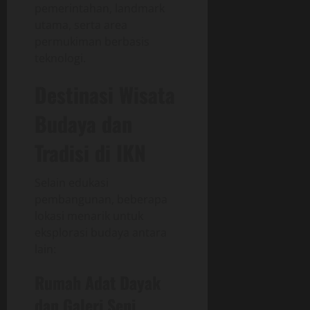
pemerintahan, landmark
utama, serta area
permukiman berbasis
teknologi.
Destinasi Wisata
Budaya dan
Tradisi di IKN
Selain edukasi
pembangunan, beberapa
lokasi menarik untuk
eksplorasi budaya antara
lain:
Rumah Adat Dayak
dan Galeri Seni