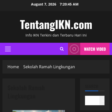
Skip
August 7, 2026
7:20:46 AM
to
content
TentangIKN.com
Info IKN Terkini dan Terbaru Hari Ini
WATCH VIDEO
Primary
Menu
Home
Sekolah Ramah Lingkungan
Sekolah Ramah
SEARCH
Lingkungan
Search