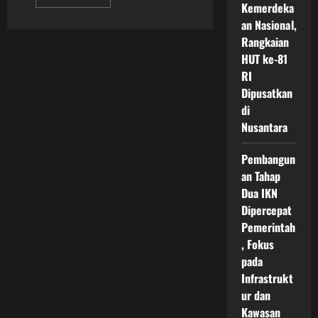
more
Kemerdeka
about
an Nasional,
Pendidikan
Sekolah
Rangkaian
di
IKN
HUT ke-81
Menjadi
Pondasi
RI
Kota
Dipusatkan
Cerdas
dan
di
Masa
Depan
Nusantara
Pendidikan
Indonesia
Pembangun
an Tahap
Dua IKN
Dipercepat
Pemerintah
, Fokus
pada
Infrastrukt
ur dan
Kawasan