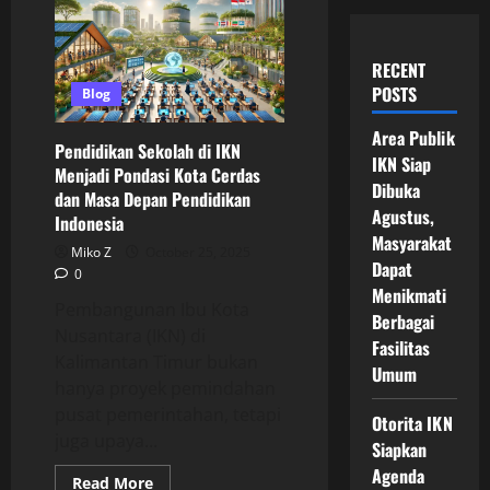
RECENT
POSTS
Blog
Area Publik
Pendidikan Sekolah di IKN
IKN Siap
Menjadi Pondasi Kota Cerdas
Dibuka
dan Masa Depan Pendidikan
Agustus,
Indonesia
Masyarakat
Miko Z
October 25, 2025
Dapat
0
Menikmati
Pembangunan Ibu Kota
Berbagai
Nusantara (IKN) di
Fasilitas
Kalimantan Timur bukan
Umum
hanya proyek pemindahan
pusat pemerintahan, tetapi
Otorita IKN
juga upaya...
Siapkan
Agenda
Read
Read More