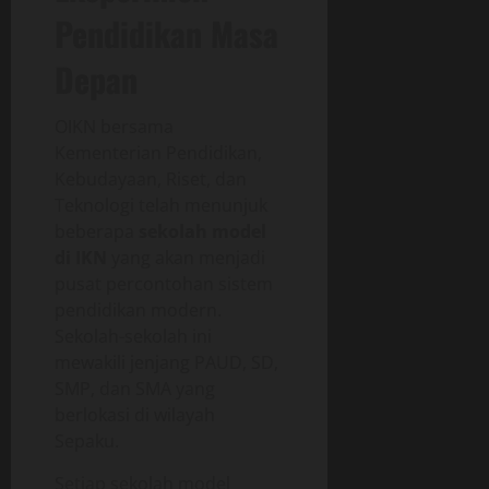
Pendidikan Masa
Depan
OIKN bersama
Kementerian Pendidikan,
Kebudayaan, Riset, dan
Teknologi telah menunjuk
beberapa
sekolah model
di IKN
yang akan menjadi
pusat percontohan sistem
pendidikan modern.
Sekolah-sekolah ini
mewakili jenjang PAUD, SD,
SMP, dan SMA yang
berlokasi di wilayah
Sepaku.
Setiap sekolah model