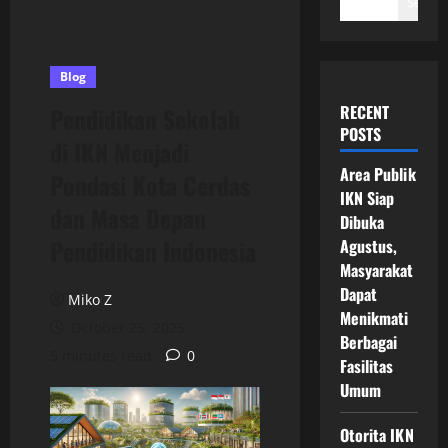
Search
Blog
RECENT
Pendidikan Sekolah
POSTS
di IKN Menjadi
Area Publik
Pondasi Kota Cerdas
IKN Siap
dan Masa Depan
Dibuka
Pendidikan Indonesia
Agustus,
Masyarakat
Dapat
Miko Z
Menikmati
October 25, 2025
Berbagai
5 minutes read
0
Fasilitas
Umum
Otorita IKN