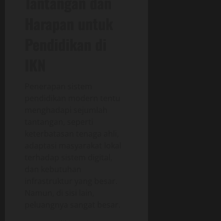
Tantangan dan
Harapan untuk
Pendidikan di
IKN
Penerapan sistem
pendidikan modern tentu
menghadapi sejumlah
tantangan, seperti
keterbatasan tenaga ahli,
adaptasi masyarakat lokal
terhadap sistem digital,
dan kebutuhan
infrastruktur yang besar.
Namun, di sisi lain,
peluangnya sangat besar.