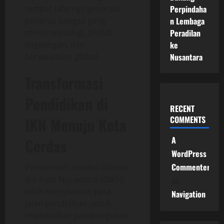
tempat lahirnya generasi
Perpindaha
penerus bangsa yang
n Lembaga
melek teknologi, peduli
Peradilan
lingkungan, dan
ke
berwawasan global.
Nusantara
Transformasi
Pendidikan di
RECENT
IKN Menuju Kota
COMMENTS
A
Cerdas
WordPress
Commenter
Pemerintah melalui Otorita
Ibu Kota Nusantara (OIKN)
on
telah menyiapkan peta
Navigation
jalan pendidikan untuk
memastikan pembangunan