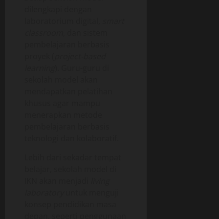
dilengkapi dengan
laboratorium digital,
smart
classroom
, dan sistem
pembelajaran berbasis
proyek (
project-based
learning
). Guru-guru di
sekolah model akan
mendapatkan pelatihan
khusus agar mampu
menerapkan metode
pembelajaran berbasis
teknologi dan kolaboratif.
Lebih dari sekadar tempat
belajar, sekolah model di
IKN akan menjadi
living
laboratory
untuk menguji
konsep pendidikan masa
depan, seperti penggunaan