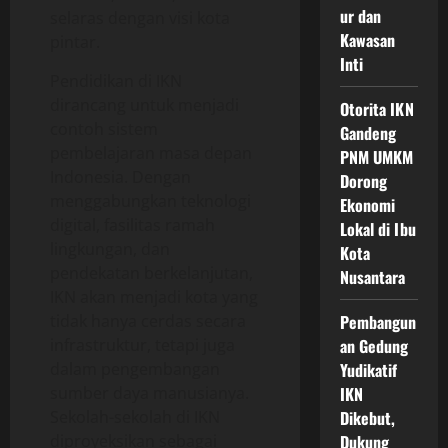
ur dan
selaras dengan visi kota
Kawasan
pintar.
Inti
Pendidikan di IKN
dirancang untuk menjadi
Otorita IKN
contoh sistem
Gandeng
pembelajaran masa depan
PNM UMKM
Indonesia. Dengan
Dorong
menggabungkan teknologi
Ekonomi
digital, fasilitas ramah
Lokal di Ibu
lingkungan, dan
Kota
pendekatan berkelanjutan,
Nusantara
IKN akan menjadi kota yang
tidak hanya cerdas secara
Pembangun
infrastruktur, tetapi juga
an Gedung
dalam pengembangan
Yudikatif
sumber daya manusianya.
IKN
Sekolah-sekolah di IKN
Dikebut,
diproyeksikan sebagai
Dukung