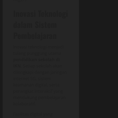
Inovasi Teknologi
dalam Sistem
Pembelajaran
Inovasi teknologi menjadi
tulang punggung utama
pendidikan sekolah di
IKN
. Setiap sekolah akan
dilengkapi dengan jaringan
internet 5G, sistem
keamanan digital, serta
perangkat interaktif yang
mendukung pembelajaran
kolaboratif.
Fasilitas digital yang