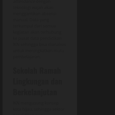
attendance
dengan
teknologi wajah akan
menggantikan absensi
manual. Data yang
terkumpul dari semua
kegiatan akan terhubung
ke pusat data pendidikan
IKN sehingga bisa dianalisis
untuk meningkatkan mutu
pembelajaran.
Sekolah Ramah
Lingkungan dan
Berkelanjutan
IKN mengusung konsep
kota hijau, sehingga sektor