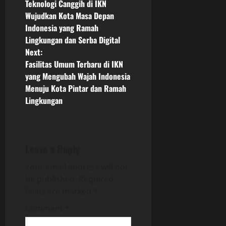
Teknologi Canggih di IKN
o
Wujudkan Kota Masa Depan
Indonesia yang Ramah
s
Lingkungan dan Serba Digital
Next:
t
Fasilitas Umum Terbaru di IKN
n
yang Mengubah Wajah Indonesia
Menuju Kota Pintar dan Ramah
a
Lingkungan
v
i
Leave a Reply
g
Your email address will not
be published.
Required
a
fields are marked
*
t
Comment
*