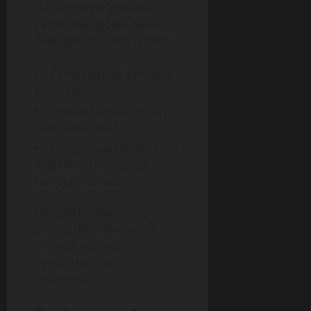
dan berbagai lembaga
pendidikan global. Guru
akan dilatih dalam bidang:
Pembelajaran berbasis
teknologi.
Inovasi kurikulum dan
riset pendidikan.
Penggunaan AI dan data
analitik untuk menilai
kemajuan siswa.
Dengan langkah ini, guru-
guru di IKN diharapkan
menjadi pelopor
pendidikan digital
Indonesia.