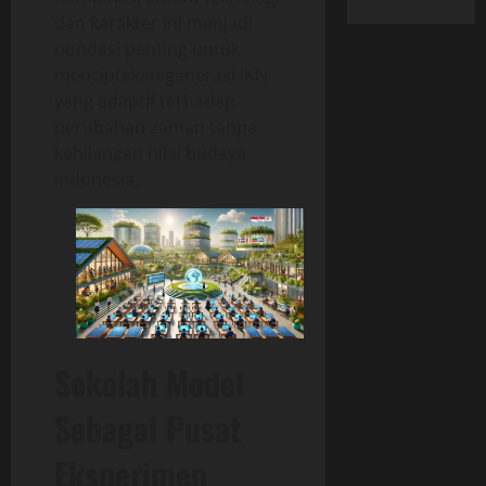
dan karakter ini menjadi
pondasi penting untuk
menciptakan generasi IKN
yang adaptif terhadap
perubahan zaman tanpa
kehilangan nilai budaya
Indonesia.
Sekolah Model
Sebagai Pusat
Eksperimen