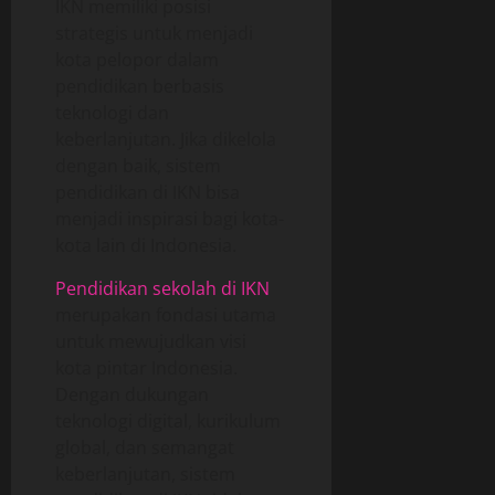
IKN memiliki posisi
strategis untuk menjadi
kota pelopor dalam
pendidikan berbasis
teknologi dan
keberlanjutan. Jika dikelola
dengan baik, sistem
pendidikan di IKN bisa
menjadi inspirasi bagi kota-
kota lain di Indonesia.
Pendidikan sekolah di IKN
merupakan fondasi utama
untuk mewujudkan visi
kota pintar Indonesia.
Dengan dukungan
teknologi digital, kurikulum
global, dan semangat
keberlanjutan, sistem