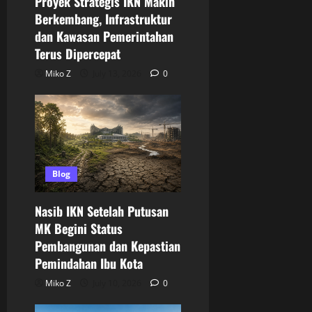
Proyek Strategis IKN Makin
Berkembang, Infrastruktur
dan Kawasan Pemerintahan
Terus Dipercepat
Miko Z
July 13, 2026
0
Blog
Nasib IKN Setelah Putusan
MK Begini Status
Pembangunan dan Kepastian
Pemindahan Ibu Kota
Miko Z
July 10, 2026
0