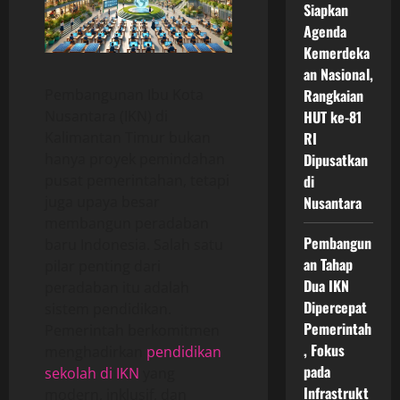
Siapkan
Agenda
Kemerdeka
an Nasional,
Pembangunan Ibu Kota
Rangkaian
Nusantara (IKN) di
HUT ke-81
Kalimantan Timur bukan
RI
hanya proyek pemindahan
Dipusatkan
pusat pemerintahan, tetapi
di
juga upaya besar
Nusantara
membangun peradaban
Pembangun
baru Indonesia. Salah satu
an Tahap
pilar penting dari
Dua IKN
peradaban itu adalah
Dipercepat
sistem pendidikan.
Pemerintah
Pemerintah berkomitmen
, Fokus
menghadirkan
pendidikan
pada
sekolah di IKN
yang
Infrastrukt
modern, inklusif, dan