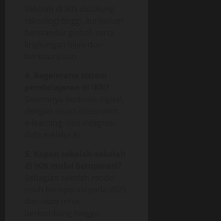
Sekolah di IKN didukung
teknologi tinggi, kurikulum
berstandar global, serta
lingkungan hijau dan
berkelanjutan.
4. Bagaimana sistem
pembelajaran di IKN?
Sistemnya berbasis digital,
dengan smart classroom,
e-learning, dan integrasi
data melalui AI.
5. Kapan sekolah-sekolah
di IKN mulai beroperasi?
Sebagian sekolah model
telah beroperasi pada 2025
dan akan terus
berkembang hingga