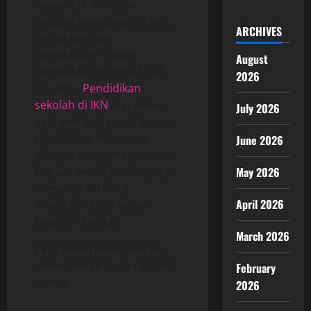
sekolah di IKN tidak
sekadar membangun fisik,
ARCHIVES
melainkan juga
menyiapkan sistem
August
pembelajaran digital dan
2026
modern.
Pendidikan
sekolah di IKN
diarahkan
July 2026
agar menjadi pusat inovasi
pendidikan Indonesia,
June 2026
dengan mengintegrasikan
konsep
smart learning
dan
May 2026
teknologi Artificial
April 2026
Intelligence (AI) dalam
kegiatan belajar.
March 2026
Peta jalan pendidikan ini
menekankan pada tiga hal
February
utama:
2026