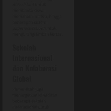
AI Assistant
untuk
membantu siswa
memahami materi, hingga
penerapan sistem
paperless school
untuk
mengurangi limbah kertas.
Sekolah
Internasional
dan Kolaborasi
Global
Pemerintah juga
menargetkan kehadiran
beberapa sekolah
internasional untuk