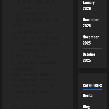
Digitalisasi Sekolah
–
January
seluruh kegiatan belajar
2026
menggunakan perangkat
digital dan akses internet
December
cepat.
2025
Pendidikan Hijau
–
November
sekolah dibangun dengan
2025
prinsip ramah lingkungan,
efisiensi energi, dan
October
pelestarian alam.
2025
Pendidikan Karakter
dan Inklusif
–
menanamkan nilai-nilai
keberagaman, toleransi,
CATEGORIES
dan etika sosial sesuai
semangat Bhinneka
Berita
Tunggal Ika.
Blog
Kombinasi antara teknologi