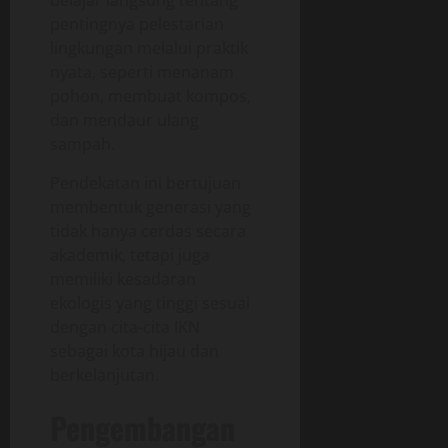
pentingnya pelestarian
lingkungan melalui praktik
nyata, seperti menanam
pohon, membuat kompos,
dan mendaur ulang
sampah.
Pendekatan ini bertujuan
membentuk generasi yang
tidak hanya cerdas secara
akademik, tetapi juga
memiliki kesadaran
ekologis yang tinggi sesuai
dengan cita-cita IKN
sebagai kota hijau dan
berkelanjutan.
Pengembangan