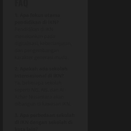
FAQ
1. Apa fokus utama
pendidikan di IKN?
Pendidikan di IKN
menekankan pada
digitalisasi, keberlanjutan,
dan pengembangan
karakter generasi muda.
2. Apakah ada sekolah
internasional di IKN?
Ya, beberapa sekolah
seperti NIS, AIS, dan Al
Azhar Nusantara akan
dibangun di kawasan IKN.
3. Apa perbedaan sekolah
di IKN dengan sekolah di
kota lain?