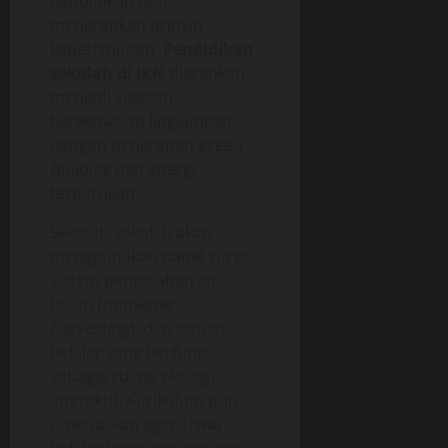
pendidikan pun
menerapkan prinsip
keberlanjutan.
Pendidikan
sekolah di IKN
diarahkan
menjadi sekolah
berwawasan lingkungan
dengan penerapan
green
building
dan energi
terbarukan.
Sekolah-sekolah akan
menggunakan panel surya,
sistem pengolahan air
hujan (
rainwater
harvesting
), dan taman
belajar yang berfungsi
sebagai ruang ekologi
interaktif. Kurikulum pun
disesuaikan agar siswa
belajar langsung tentang