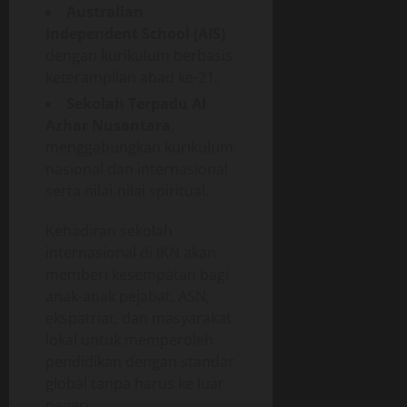
Australian
Independent School (AIS)
dengan kurikulum berbasis
keterampilan abad ke-21.
Sekolah Terpadu Al
Azhar Nusantara
,
menggabungkan kurikulum
nasional dan internasional
serta nilai-nilai spiritual.
Kehadiran sekolah
internasional di IKN akan
memberi kesempatan bagi
anak-anak pejabat, ASN,
ekspatriat, dan masyarakat
lokal untuk memperoleh
pendidikan dengan standar
global tanpa harus ke luar
negeri.