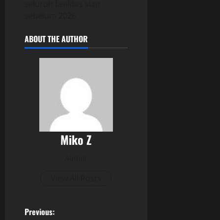
seluruh fasilitas siap
sebelum 2026.
ABOUT THE AUTHOR
Miko Z
Author
View All Posts
P
Previous: