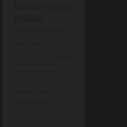
Guru dan Tenaga
Pendidik
Kualitas pendidikan tidak
akan optimal tanpa guru
yang kompeten. Karena itu,
pemerintah menyiapkan
program
teacher upskilling
di kawasan IKN untuk
meningkatkan kemampuan
guru dalam penguasaan
teknologi digital dan
pedagogi modern.
Program pelatihan
dilakukan melalui kerja
sama antara
Kemendikbudristek, OIKN,