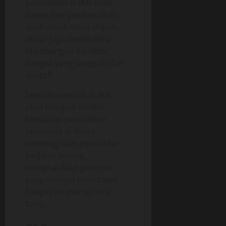
pendidikan di IKN tidak
hanya menyiapkan anak-
anak untuk masa depan,
tetapi juga membantu
membangun karakter
bangsa yang tangguh dan
adaptif.
Sekolah-sekolah di IKN
akan menjadi simbol
kemajuan peradaban
Indonesia di mana
teknologi dan pendidikan
berjalan seiring,
menghasilkan generasi
yang mampu membawa
bangsa ini menuju era
baru.