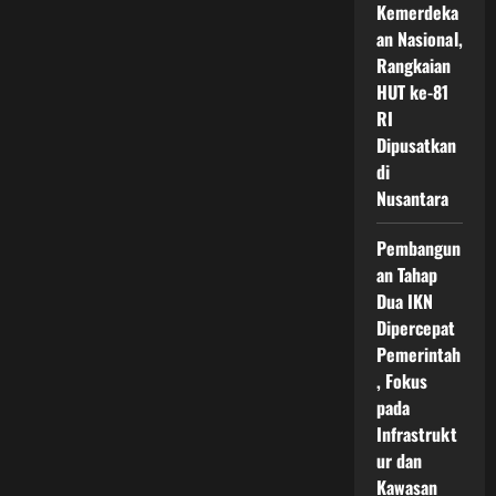
Pemindahan
Kemerdeka
Ibu
an Nasional,
Kota
Indonesia
Rangkaian
dari
Masa
HUT ke-81
ke
RI
Masa
hingga
Dipusatkan
Era
Nusantara
di
Nusantara
Pembangun
an Tahap
Dua IKN
Dipercepat
Pemerintah
, Fokus
pada
Infrastrukt
ur dan
Kawasan