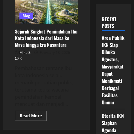
Blog
RECENT
POSTS
Sejarah Singkat Pemindahan Ibu
Area Publik
Kota Indonesia dari Masa ke
Masa hingga Era Nusantara
IKN Siap
Dibuka
Miko Z
February 13, 2026
Agustus,
0
Masyarakat
Pembahasan tentang ibu
Dapat
kota Indonesia selalu
Menikmati
menarik perhatian publik,
Berbagai
terutama ketika wacana
Fasilitas
pemindahan kembali
Umum
mencuat dan menjadi...
Otorita IKN
Read
Read More
more
Siapkan
about
Sejarah
Agenda
Singkat