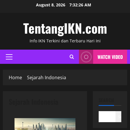
Skip
August 8, 2026
7:32:26 AM
to
content
TentangIKN.com
Info IKN Terkini dan Terbaru Hari Ini
WATCH VIDEO
Primary
Menu
Home
Sejarah Indonesia
Sejarah Indonesia
SEARCH
Search