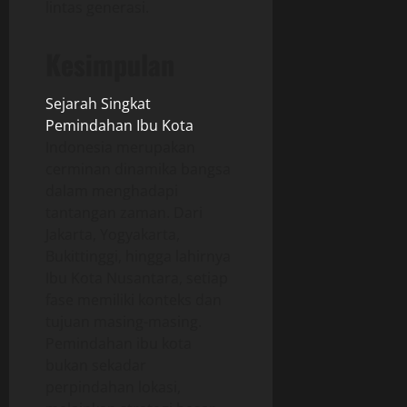
lintas generasi.
Kesimpulan
Sejarah Singkat
Pemindahan Ibu Kota
Indonesia merupakan
cerminan dinamika bangsa
dalam menghadapi
tantangan zaman. Dari
Jakarta, Yogyakarta,
Bukittinggi, hingga lahirnya
Ibu Kota Nusantara, setiap
fase memiliki konteks dan
tujuan masing-masing.
Pemindahan ibu kota
bukan sekadar
perpindahan lokasi,