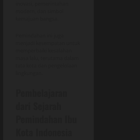
inovasi, pemerintahan
modern, dan simbol
kemajuan bangsa.
Pemindahan ini juga
menjadi kesempatan untuk
memperbaiki kesalahan
masa lalu, terutama dalam
tata kota dan pengelolaan
lingkungan.
Pembelajaran
dari Sejarah
Pemindahan Ibu
Kota Indonesia