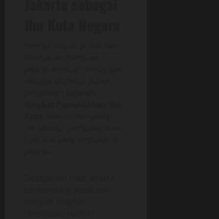
Jakarta sebagai
Ibu Kota Negara
Setelah situasi politik dan
keamanan membaik,
Jakarta kembali ditetapkan
sebagai ibu kota. Dalam
perjalanan
Sejarah
Singkat Pemindahan Ibu
Kota
, fase ini menandai
dimulainya pembangunan
nasional yang terpusat di
Jakarta.
Sebagai ibu kota, Jakarta
berkembang pesat dan
menjadi magnet
urbanisasi. Namun