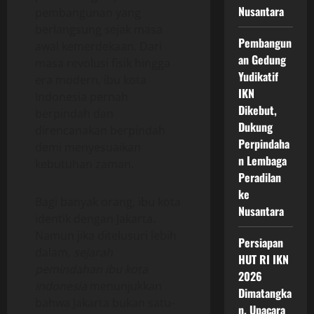
Nusantara
pembangunan yang
berlangsung sejak masa
Pembangun
awal kemerdekaan. Dari
an Gedung
masa revolusi fisik hingga
Yudikatif
era modern, ibu kota
IKN
Indonesia pernah
Dikebut,
berpindah dan
Dukung
direncanakan berpindah
Perpindaha
demi menyesuaikan
n Lembaga
kebutuhan zaman.
Peradilan
ke
Bagi banyak orang, ibu kota
Nusantara
identik dengan Jakarta.
Namun jika ditelusuri lebih
Persiapan
dalam,
sejarah
HUT RI IKN
pemindahan ibu kota
2026
indonesia
menunjukkan
Dimatangka
bahwa Jakarta bukan satu-
n, Upacara