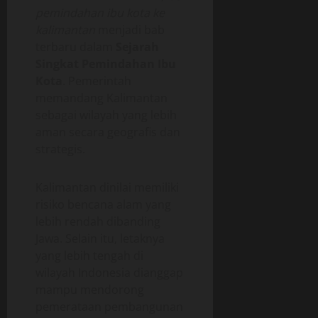
pemindahan ibu kota ke
kalimantan
menjadi bab
terbaru dalam
Sejarah
Singkat Pemindahan Ibu
Kota
. Pemerintah
memandang Kalimantan
sebagai wilayah yang lebih
aman secara geografis dan
strategis.
Kalimantan dinilai memiliki
risiko bencana alam yang
lebih rendah dibanding
Jawa. Selain itu, letaknya
yang lebih tengah di
wilayah Indonesia dianggap
mampu mendorong
pemerataan pembangunan