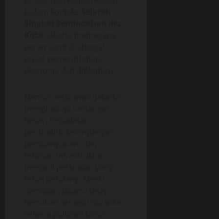
Dalam konteks
Sejarah
Singkat Pemindahan Ibu
Kota
, Jakarta memegang
peran sentral sebagai
pusat pemerintahan,
ekonomi, dan diplomasi.
Namun sejak awal, Jakarta
menghadapi tantangan
besar. Kepadatan
penduduk, ketimpangan
pembangunan, dan
tekanan infrastruktur
menjadi persoalan yang
terus berulang. Meski
demikian, Jakarta tetap
bertahan sebagai ibu kota
selama puluhan tahun