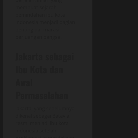
membuat sejarah
pemindahan ibu kota
Indonesia menjadi bagian
penting dari narasi
perjuangan bangsa.
Jakarta sebagai
Ibu Kota dan
Awal
Permasalahan
Jakarta, yang sebelumnya
dikenal sebagai Batavia,
resmi menjadi ibu kota
Indonesia setelah
proklamasi kemerdekaan.