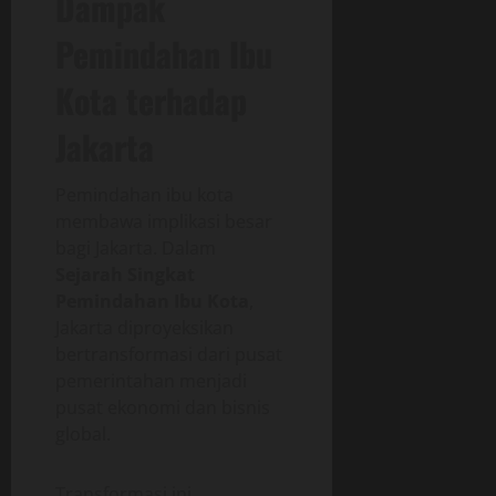
Dampak
Pemindahan Ibu
Kota terhadap
Jakarta
Pemindahan ibu kota
membawa implikasi besar
bagi Jakarta. Dalam
Sejarah Singkat
Pemindahan Ibu Kota
,
Jakarta diproyeksikan
bertransformasi dari pusat
pemerintahan menjadi
pusat ekonomi dan bisnis
global.
Transformasi ini