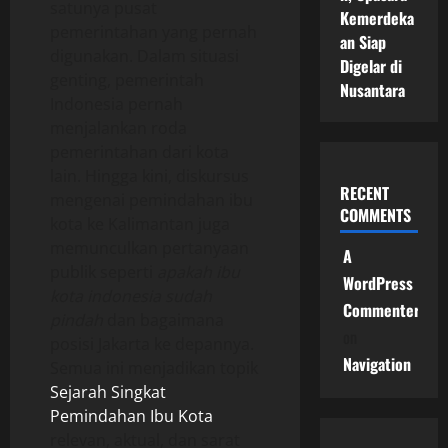
satunya pusat
Kemerdeka
pemerintahan yang pernah
an Siap
digunakan. Dalam situasi
Digelar di
genting, pemerintah
Nusantara
Indonesia pernah
menjalankan roda
pemerintahan dari kota
lain. Hingga kini, diskursus
RECENT
mengenai pemindahan ibu
COMMENTS
kota ke Kalimantan juga
memunculkan pertanyaan
A
publik seperti
apakah ibu
WordPress
kota indonesia sudah
Commenter
pindah
dan bagaimana
on
posisi Jakarta ke depannya.
Navigation
Semua ini menjadikan topik
Sejarah Singkat
Pemindahan Ibu Kota
relevan, aktual, dan sarat