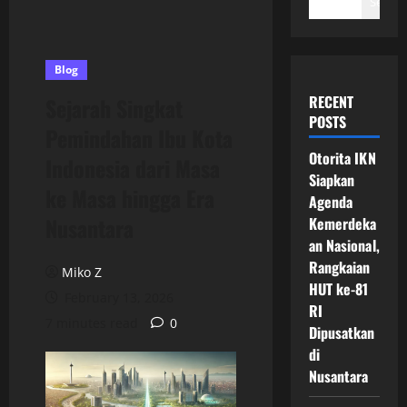
Search
Blog
RECENT
Sejarah Singkat
POSTS
Pemindahan Ibu Kota
Otorita IKN
Indonesia dari Masa
Siapkan
ke Masa hingga Era
Agenda
Nusantara
Kemerdeka
an Nasional,
Rangkaian
Miko Z
HUT ke-81
February 13, 2026
RI
7 minutes read
0
Dipusatkan
di
Nusantara