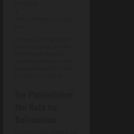
penduduk
Simbol identitas nasional
baru
Indonesia berada dalam
pola yang sama, di mana
pemindahan ibu kota
dipandang sebagai solusi
jangka panjang terhadap
persoalan struktural.
Isu Pemindahan
Ibu Kota ke
Kalimantan
Dalam konteks modern,
isu