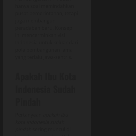
hanya soal memindahkan
pusat pemerintahan, tetapi
juga membangun
peradaban baru. Konsep
ini mencerminkan visi
Indonesia untuk keluar dari
pola pembangunan lama
yang terlalu Jawa-sentris.
Apakah Ibu Kota
Indonesia Sudah
Pindah
Pertanyaan
apakah ibu
kota indonesia sudah
pindah
sering muncul di