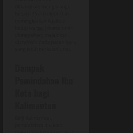
diharapkan mengurangi
beban infrastruktur dan
meningkatkan kualitas
hidup warga. Jakarta tidak
ditinggalkan, melainkan
diarahkan pada peran baru
yang lebih berkelanjutan.
Dampak
Pemindahan Ibu
Kota bagi
Kalimantan
Bagi Kalimantan,
pemindahan ibu kota
menjadi peluang sekaligus