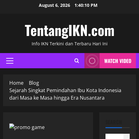
Skip
August 6, 2026
1:40:11 PM
to
content
TentangIKN.com
Info IKN Terkini dan Terbaru Hari Ini
WATCH VIDEO
Primary
Menu
Home
Blog
Sejarah Singkat Pemindahan Ibu Kota Indonesia
dari Masa ke Masa hingga Era Nusantara
SEARCH