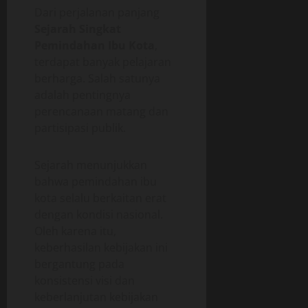
Dari perjalanan panjang
Sejarah Singkat
Pemindahan Ibu Kota
,
terdapat banyak pelajaran
berharga. Salah satunya
adalah pentingnya
perencanaan matang dan
partisipasi publik.
Sejarah menunjukkan
bahwa pemindahan ibu
kota selalu berkaitan erat
dengan kondisi nasional.
Oleh karena itu,
keberhasilan kebijakan ini
bergantung pada
konsistensi visi dan
keberlanjutan kebijakan