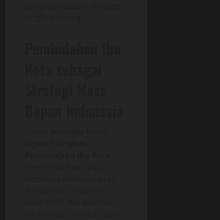
tetapi keputusan strategis
jangka panjang.
Pemindahan Ibu
Kota sebagai
Strategi Masa
Depan Indonesia
Dalam kerangka besar,
Sejarah Singkat
Pemindahan Ibu Kota
mencerminkan upaya
Indonesia menyesuaikan
diri dengan tantangan
abad ke-21. Ibu kota baru
diharapkan menjadi pusat