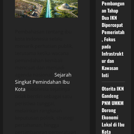
Pembangun
an Tahap
Dua IKN
Dipercepat
Pembahasan tentang ibu
Pemerintah
kota Indonesia selalu
, Fokus
menarik perhatian publik,
pada
terutama ketika wacana
Infrastrukt
pemindahan kembali
ur dan
mencuat dan menjadi
Kawasan
agenda nasional.
Sejarah
Inti
Singkat Pemindahan Ibu
Otorita IKN
Kota
Indonesia sejatinya
Gandeng
tidak berdiri sebagai satu
PNM UMKM
peristiwa tunggal,
Dorong
melainkan rangkaian
Ekonomi
keputusan politik, strategi
Lokal di Ibu
pertahanan, hingga
Kota
pertimbangan pemerataan