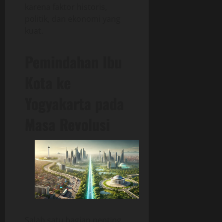
karena faktor historis,
politik, dan ekonomi yang
kuat.
Pemindahan Ibu
Kota ke
Yogyakarta pada
Masa Revolusi
Salah satu bagian penting