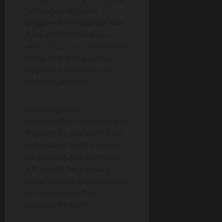
tantangan.
Sejarah
Singkat Pemindahan Ibu
Kota
mencatat bahwa
wilayah tujuan pemindahan
harus siap menghadapi
lonjakan penduduk dan
aktivitas ekonomi.
Pembangunan
infrastruktur, perlindungan
lingkungan, dan pelibatan
masyarakat lokal menjadi
isu penting. Keberhasilan
IKN sangat bergantung
pada keseimbangan antara
pembangunan dan
kelestarian alam.