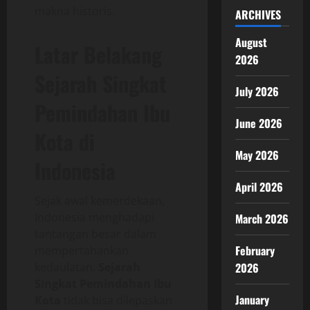
makna historis.
ARCHIVES
August
Latar Belakang
2026
Sejarah Singkat
July 2026
Pemindahan Ibu
June 2026
Kota di
May 2026
Indonesia
April 2026
Sejak awal kemerdekaan,
Indonesia menghadapi
March 2026
tantangan besar dalam
February
mempertahankan
kedaulatan.
Sejarah
2026
Singkat Pemindahan Ibu
January
Kota
tidak bisa dilepaskan