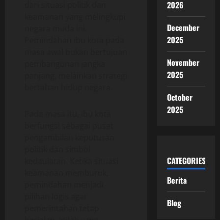
2026
dari situasi politik dan
keamanan yang melingkupi
December
negara muda ini.
2025
Pemindahan ibu kota pada
masa awal bukan bertujuan
November
pembangunan jangka
2025
panjang, melainkan strategi
bertahan hidup negara.
October
2025
Pada masa itu, ibu kota
berfungsi sebagai pusat
pengambilan keputusan
politik dan simbol
CATEGORIES
kedaulatan. Ketika situasi
keamanan memburuk,
Berita
pemindahan menjadi
pilihan logis agar
Blog
pemerintahan tetap
berjalan. Inilah yang