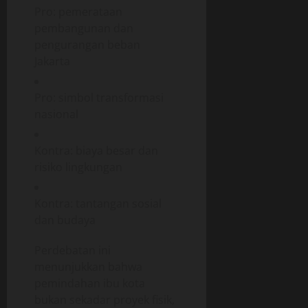
Pro: pemerataan
pembangunan dan
pengurangan beban
Jakarta
Pro: simbol transformasi
nasional
Kontra: biaya besar dan
risiko lingkungan
Kontra: tantangan sosial
dan budaya
Perdebatan ini
menunjukkan bahwa
pemindahan ibu kota
bukan sekadar proyek fisik,