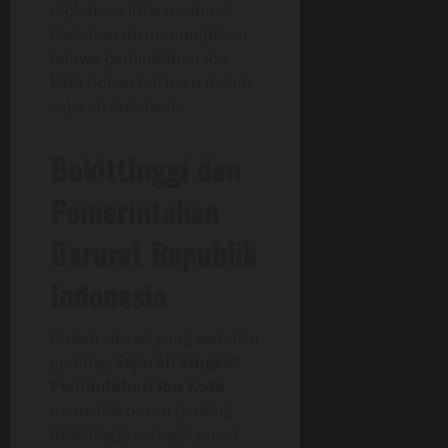
diplomasi internasional.
Peristiwa ini menunjukkan
bahwa pemindahan ibu
kota bukan hal baru dalam
sejarah Indonesia.
Bukittinggi dan
Pemerintahan
Darurat Republik
Indonesia
Dalam situasi yang semakin
genting,
Sejarah Singkat
Pemindahan Ibu Kota
mencatat peran penting
Bukittinggi sebagai pusat