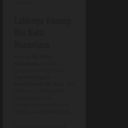
nasional.
Lahirnya Konsep
Ibu Kota
Nusantara
Konsep
Ibu Kota
Nusantara
menjadi
tonggak penting dalam
Sejarah Singkat
Pemindahan Ibu Kota
. IKN
dirancang sebagai kota
masa depan yang
mengusung konsep hijau,
cerdas, dan berkelanjutan.
Pembangunan IKN tidak