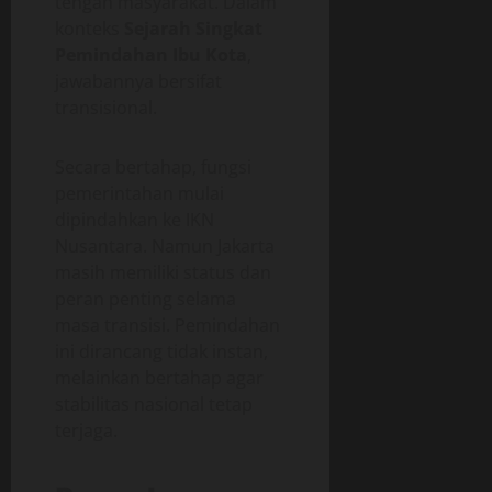
tengah masyarakat. Dalam
konteks
Sejarah Singkat
Pemindahan Ibu Kota
,
jawabannya bersifat
transisional.
Secara bertahap, fungsi
pemerintahan mulai
dipindahkan ke IKN
Nusantara. Namun Jakarta
masih memiliki status dan
peran penting selama
masa transisi. Pemindahan
ini dirancang tidak instan,
melainkan bertahap agar
stabilitas nasional tetap
terjaga.