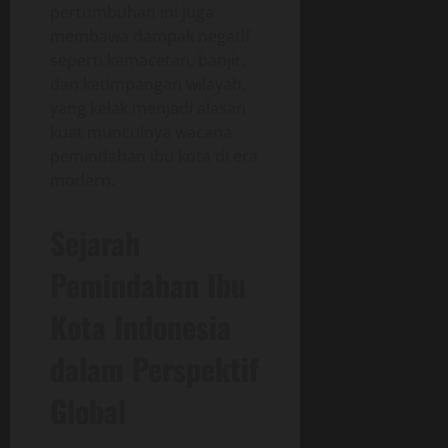
pertumbuhan ini juga
membawa dampak negatif
seperti kemacetan, banjir,
dan ketimpangan wilayah,
yang kelak menjadi alasan
kuat munculnya wacana
pemindahan ibu kota di era
modern.
Sejarah
Pemindahan Ibu
Kota Indonesia
dalam Perspektif
Global