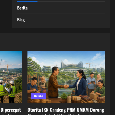
Berita
Blog
Berita
Dipercepat
Otorita IKN Gandeng PNM UMKM Dorong