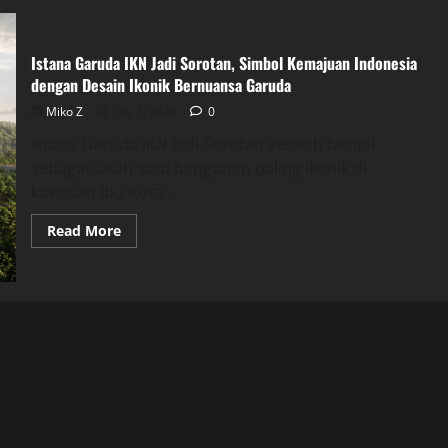
Istana Garuda IKN Jadi Sorotan, Simbol Kemajuan Indonesia
dengan Desain Ikonik Bernuansa Garuda
Miko Z
July 1, 2026
0
Istana Garuda IKN Jadi Sorotan setelah tampil
sebagai salah satu bangunan paling ikonik di
kawasan Ibu Kota...
Read
Read More
more
about
Istana
Garuda
IKN
Jadi
Sorotan,
Simbol
Kemajuan
Indonesia
dengan
Desain
Ikonik
Bernuansa
Garuda