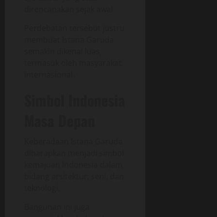
direncanakan sejak awal.
Perdebatan tersebut justru
membuat Istana Garuda
semakin dikenal luas,
termasuk oleh masyarakat
internasional.
Simbol Indonesia
Masa Depan
Keberadaan Istana Garuda
diharapkan menjadi simbol
kemajuan Indonesia dalam
bidang arsitektur, seni, dan
teknologi.
Bangunan ini juga