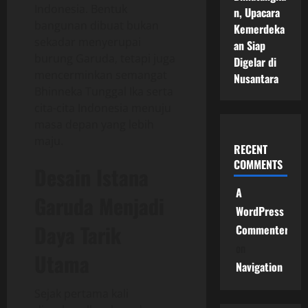
Indonesia. Bentuk
n, Upacara
bangunan dibuat bukan
Kemerdeka
sekadar menyerupai
an Siap
burung Garuda, tetapi juga
Digelar di
mencerminkan semangat
Nusantara
Bhinneka Tunggal Ika serta
cita-cita Indonesia menuju
masa depan yang lebih
maju.
RECENT
COMMENTS
Desain Istana
A
Garuda Menjadi
WordPress
Daya Tarik
Commenter
on
Utama
Navigation
Sejak pertama kali