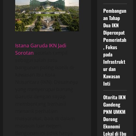
Pembangun
an Tahap
Dua IKN
Dipercepat
Pemerintah
Istana Garuda IKN Jadi
, Fokus
Sorotan
setelah tampil
pada
sebagai salah satu
Infrastrukt
bangunan paling ikonik di
ur dan
kawasan Ibu Kota
Kawasan
Nusantara (IKN). Desainnya
Inti
yang menyerupai burung
Garuda dengan sayap
Otorita IKN
membentang berhasil
Gandeng
menarik perhatian
PNM UMKM
masyarakat, baik di dalam
Dorong
maupun luar negeri.
Ekonomi
Bangunan ini tidak hanya
Lokal di Ibu