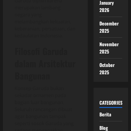
Garuda dipilih karena
January
merupakan lambang
2026
negara yang
melambangkan kekuatan,
December
keberanian, persatuan, dan
2025
kedaulatan Indonesia.
November
Filosofi Garuda
2025
dalam Arsitektur
October
2025
Bangunan
Konsep Garuda bukan
sekadar ornamen pada
bagian luar bangunan.
CATEGORIES
Seluruh rancangan dibuat
Berita
agar bangunan tampak
seperti sosok Garuda yang
Blog
sedang mengepakkan