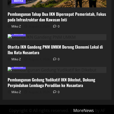
Berita
Pembangunan Tahap Dua IKN Dipercepat Pemerintah, Fokus
pada Infrastruktur dan Kawasan Inti
Miko Z
August 5, 2026
0
Berita
Otorita IKN Gandeng PNM UMKM Dorong Ekonomi Lokal di
Ibu Kota Nusantara
Miko Z
August 4, 2026
0
Berita
Pembangunan Gedung Yudikatif IKN Dikebut, Dukung
Perpindahan Lembaga Peradilan ke Nusantara
Miko Z
August 3, 2026
0
Copyright © All rights reserved.
|
MoreNews
by AF