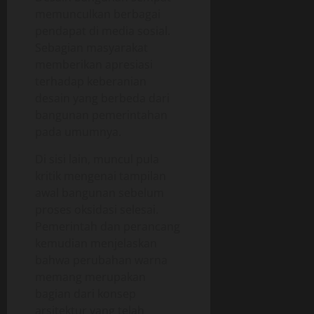
memunculkan berbagai
pendapat di media sosial.
Sebagian masyarakat
memberikan apresiasi
terhadap keberanian
desain yang berbeda dari
bangunan pemerintahan
pada umumnya.
Di sisi lain, muncul pula
kritik mengenai tampilan
awal bangunan sebelum
proses oksidasi selesai.
Pemerintah dan perancang
kemudian menjelaskan
bahwa perubahan warna
memang merupakan
bagian dari konsep
arsitektur yang telah