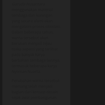
Garuda Nusantara
menggunakan material
tembaga dan kuningan
yang secara alami akan
mengalami proses oksidasi.
Dalam beberapa tahun,
warna tersebut akan
berubah menjadi hijau
toska seperti yang terlihat
pada banyak karya
berbahan tembaga lainnya,
termasuk beberapa karya
Nyoman Nuarta.
Perubahan warna tersebut
memang telah menjadi
bagian dari konsep desain
sejak awal pembangunan.