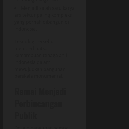
Menjadi salah satu karya
arsitektur paling kompleks
yang pernah dibangun di
Indonesia.
Teknologi tersebut
memperlihatkan
kemampuan tenaga ahli
Indonesia dalam
mewujudkan bangunan
berskala monumental.
Ramai Menjadi
Perbincangan
Publik
Desain bangunan sempat