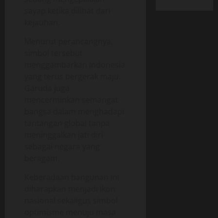
sayap ketika dilihat dari
kejauhan.
Menurut perancangnya,
simbol tersebut
menggambarkan Indonesia
yang terus bergerak maju.
Garuda juga
mencerminkan semangat
bangsa dalam menghadapi
tantangan global tanpa
meninggalkan jati diri
sebagai negara yang
beragam.
Keberadaan bangunan ini
diharapkan menjadi ikon
nasional sekaligus simbol
optimisme menuju masa