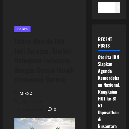
Search
Berita
RECENT
Istana Garuda IKN
POSTS
Jadi Sorotan, Simbol
Otorita IKN
Kemajuan Indonesia
Siapkan
dengan Desain Ikonik
Agenda
Bernuansa Garuda
Kemerdeka
an Nasional,
Rangkaian
Miko Z
HUT ke-81
July 1, 2026
RI
5 minutes read
0
Dipusatkan
di
Nusantara