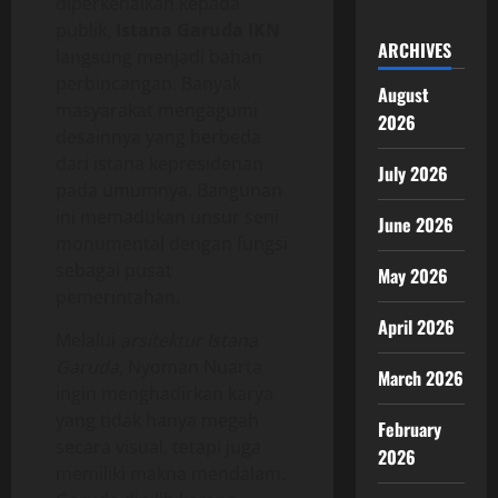
diperkenalkan kepada
publik,
Istana Garuda IKN
ARCHIVES
langsung menjadi bahan
perbincangan. Banyak
August
masyarakat mengagumi
2026
desainnya yang berbeda
dari istana kepresidenan
July 2026
pada umumnya. Bangunan
ini memadukan unsur seni
June 2026
monumental dengan fungsi
sebagai pusat
May 2026
pemerintahan.
April 2026
Melalui
arsitektur Istana
Garuda
, Nyoman Nuarta
March 2026
ingin menghadirkan karya
yang tidak hanya megah
February
secara visual, tetapi juga
2026
memiliki makna mendalam.