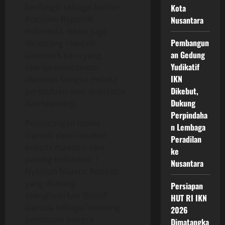
berfungsi sebagai kantor
Kota
Presiden Republik
Nusantara
Indonesia, tetapi juga
Pembangun
dirancang menjadi
an Gedung
landmark baru yang
Yudikatif
merepresentasikan
IKN
identitas bangsa melalui
Dikebut,
perpaduan seni, arsitektur,
Dukung
dan teknologi.
Perpindaha
Perancangan Istana
n Lembaga
Garuda dipercayakan
Peradilan
kepada maestro seni
ke
patung Indonesia,
I
Nusantara
Nyoman Nuarta
. Konsep
yang diusung
Persiapan
menghadirkan filosofi
HUT RI IKN
Garuda sebagai lambang
2026
persatuan bangsa
Dimatangka