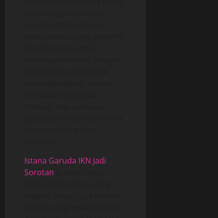
menunjukkan bahwa karya
anak bangsa mampu
menghadirkan desain
monumental yang memiliki
karakter kuat serta
identitas nasional. Dengan
filosofi Garuda sebagai
lambang negara, istana
tersebut diharapkan
menjadi representasi
persatuan Indonesia di era
baru pembangunan
nasional.
Istana Garuda IKN Jadi
Sorotan
bukan hanya
karena bentuknya yang
megah, tetapi juga karena
filosofi yang terkandung di