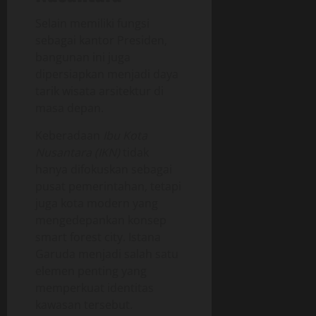
Selain memiliki fungsi
sebagai kantor Presiden,
bangunan ini juga
dipersiapkan menjadi daya
tarik wisata arsitektur di
masa depan.
Keberadaan
Ibu Kota
Nusantara (IKN)
tidak
hanya difokuskan sebagai
pusat pemerintahan, tetapi
juga kota modern yang
mengedepankan konsep
smart forest city. Istana
Garuda menjadi salah satu
elemen penting yang
memperkuat identitas
kawasan tersebut.