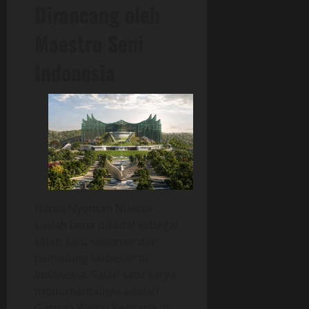
Dirancang oleh
Maestro Seni
Indonesia
Nama Nyoman Nuarta
sudah lama dikenal sebagai
salah satu seniman dan
pematung terbesar di
Indonesia. Salah satu karya
monumentalnya adalah
Garuda Wisnu Kencana
di