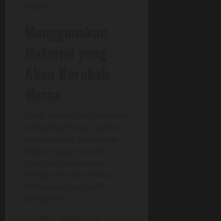
depan.
Menggunakan
Material yang
Akan Berubah
Warna
Salah satu hal yang sempat
menjadi perhatian publik
adalah warna gelap pada
bagian sayap Garuda.
Sebagian masyarakat
mengira warna tersebut
merupakan hasil akhir
bangunan.
Padahal, lapisan luar
Istana