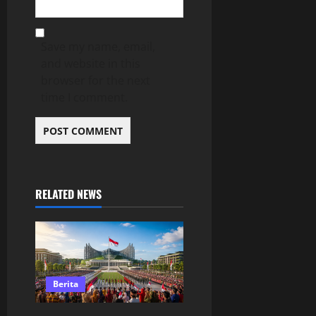
Save my name, email,
and website in this
browser for the next
time I comment.
RELATED NEWS
Berita