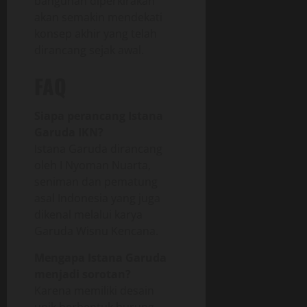
bangunan diperkirakan
akan semakin mendekati
konsep akhir yang telah
dirancang sejak awal.
FAQ
Siapa perancang Istana
Garuda IKN?
Istana Garuda dirancang
oleh
I Nyoman Nuarta
,
seniman dan pematung
asal Indonesia yang juga
dikenal melalui karya
Garuda Wisnu Kencana.
Mengapa Istana Garuda
menjadi sorotan?
Karena memiliki desain