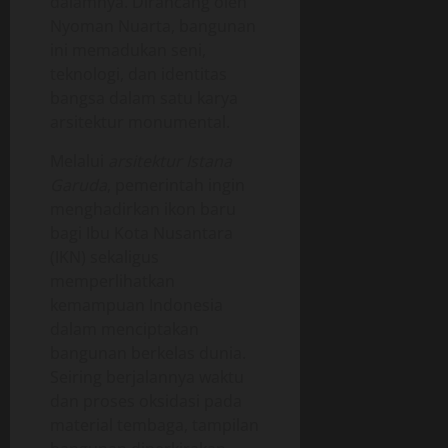
dalamnya. Dirancang oleh
Nyoman Nuarta, bangunan
ini memadukan seni,
teknologi, dan identitas
bangsa dalam satu karya
arsitektur monumental.
Melalui
arsitektur Istana
Garuda
, pemerintah ingin
menghadirkan ikon baru
bagi Ibu Kota Nusantara
(IKN) sekaligus
memperlihatkan
kemampuan Indonesia
dalam menciptakan
bangunan berkelas dunia.
Seiring berjalannya waktu
dan proses oksidasi pada
material tembaga, tampilan