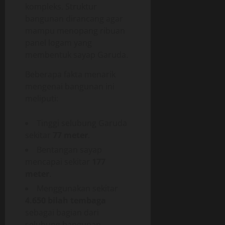
kompleks. Struktur
bangunan dirancang agar
mampu menopang ribuan
panel logam yang
membentuk sayap Garuda.
Beberapa fakta menarik
mengenai bangunan ini
meliputi:
Tinggi selubung Garuda
sekitar
77 meter
.
Bentangan sayap
mencapai sekitar
177
meter
.
Menggunakan sekitar
4.650 bilah tembaga
sebagai bagian dari
selubung bangunan.