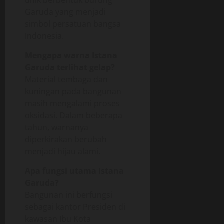
unik berbentuk burung
Garuda yang menjadi
simbol persatuan bangsa
Indonesia.
Mengapa warna Istana
Garuda terlihat gelap?
Material tembaga dan
kuningan pada bangunan
masih mengalami proses
oksidasi. Dalam beberapa
tahun, warnanya
diperkirakan berubah
menjadi hijau alami.
Apa fungsi utama Istana
Garuda?
Bangunan ini berfungsi
sebagai kantor Presiden di
kawasan Ibu Kota