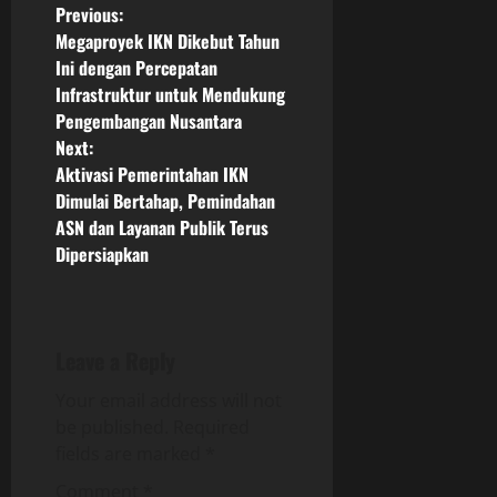
P
Previous:
Megaproyek IKN Dikebut Tahun
o
Ini dengan Percepatan
Infrastruktur untuk Mendukung
s
Pengembangan Nusantara
Next:
t
Aktivasi Pemerintahan IKN
n
Dimulai Bertahap, Pemindahan
ASN dan Layanan Publik Terus
a
Dipersiapkan
v
i
Leave a Reply
g
Your email address will not
be published.
Required
a
fields are marked
*
t
Comment
*