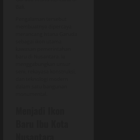
Bali.
Pengalaman tersebut
membuatnya dipercaya
merancang Istana Garuda
sebagai ikon utama
kawasan pemerintahan
baru di Nusantara. Ia
menggabungkan unsur
seni, rekayasa konstruksi,
dan teknologi modern
dalam satu bangunan
monumental.
Menjadi Ikon
Baru Ibu Kota
Nusantara