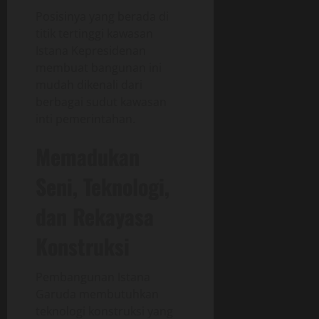
Posisinya yang berada di
titik tertinggi kawasan
Istana Kepresidenan
membuat bangunan ini
mudah dikenali dari
berbagai sudut kawasan
inti pemerintahan.
Memadukan
Seni, Teknologi,
dan Rekayasa
Konstruksi
Pembangunan Istana
Garuda membutuhkan
teknologi konstruksi yang