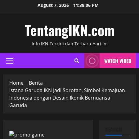
Skip
August 7, 2026
11:38:07 PM
to
content
TentangIKN.com
Info IKN Terkini dan Terbaru Hari Ini
WATCH VIDEO
Primary
Menu
Home
Berita
Istana Garuda IKN Jadi Sorotan, Simbol Kemajuan
Indonesia dengan Desain Ikonik Bernuansa
Garuda
SEARCH