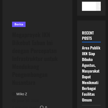
Search
Berita
RECENT
Megaproyek IKN
POSTS
Dikebut Tahun Ini
Area Publik
dengan Percepatan
IKN Siap
Infrastruktur untuk
Dibuka
Mendukung
Agustus,
Masyarakat
Pengembangan
Dapat
Nusantara
Menikmati
Berbagai
Fasilitas
Miko Z
Umum
June 30, 2026
4 minutes read
0