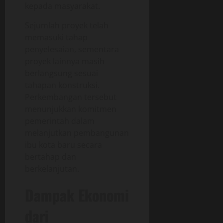
kepada masyarakat.
Sejumlah proyek telah
memasuki tahap
penyelesaian, sementara
proyek lainnya masih
berlangsung sesuai
tahapan konstruksi.
Perkembangan tersebut
menunjukkan komitmen
pemerintah dalam
melanjutkan pembangunan
ibu kota baru secara
bertahap dan
berkelanjutan.
Dampak Ekonomi
dari