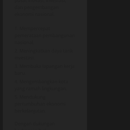
pusat inovasi, investasi,
dan pengembangan
ekonomi nasional.
Mempercepat
pemerataan pembangunan
nasional.
Meningkatkan daya tarik
investasi.
Membuka lapangan kerja
baru.
Mengembangkan kota
yang ramah lingkungan.
Mendukung
pertumbuhan ekonomi
berkelanjutan.
Dengan dukungan