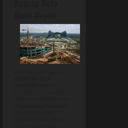
Konsep Kota
Masa Depan
Salah satu keunggulan
proyek Ibu Kota
Nusantara
adalah
penerapan konsep kota
cerdas dan berkelanjutan.
Pengembangan kawasan
dirancang dengan
memperhatikan efisiensi
penggunaan energi,