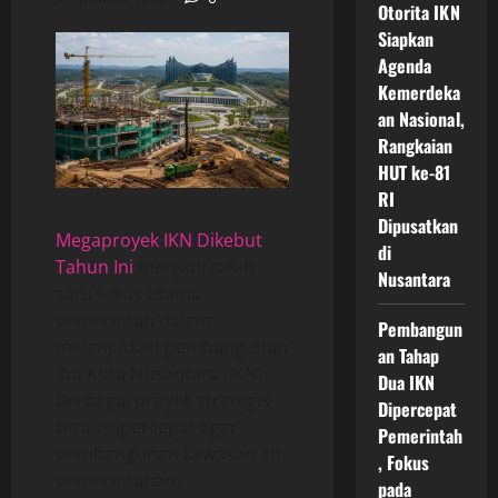
Otorita IKN
Siapkan
Agenda
Kemerdeka
an Nasional,
Rangkaian
HUT ke-81
RI
Dipusatkan
Megaproyek IKN Dikebut
di
Tahun Ini
menjadi salah
Nusantara
satu fokus utama
pemerintah dalam
Pembangun
melanjutkan pembangunan
an Tahap
Ibu Kota Nusantara (IKN).
Dua IKN
Berbagai proyek strategis
Dipercepat
terus dipercepat agar
Pemerintah
pembangunan kawasan inti
, Fokus
pemerintahan,
pada