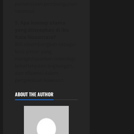
pemerataan pembangunan
nasional.
5. Apa konsep utama
yang diterapkan di Ibu
Kota Nusantara?
IKN dikembangkan sebagai
kota pintar yang
mengedepankan teknologi,
keberlanjutan lingkungan,
dan efisiensi dalam
pengelolaan kawasan.
ABOUT THE AUTHOR