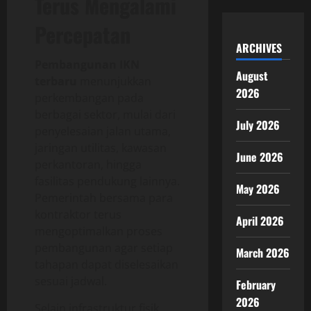
Terus Mengalami
Percepatan
ARCHIVES
Pembangunan IKN
August
terbaru
menunjukkan
2026
perkembangan pada
berbagai sektor, mulai dari
July 2026
penyelesaian jalan utama,
jaringan utilitas, kawasan
June 2026
perkantoran, hingga
fasilitas pendukung lainnya.
May 2026
Pemerintah bersama para
kontraktor terus
April 2026
mengoptimalkan proses
pembangunan agar setiap
March 2026
tahapan dapat diselesaikan
sesuai jadwal.
February
2026
Selain infrastruktur fisik,