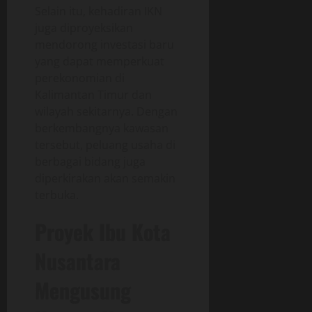
Selain itu, kehadiran IKN
juga diproyeksikan
mendorong investasi baru
yang dapat memperkuat
perekonomian di
Kalimantan Timur dan
wilayah sekitarnya. Dengan
berkembangnya kawasan
tersebut, peluang usaha di
berbagai bidang juga
diperkirakan akan semakin
terbuka.
Proyek Ibu Kota
Nusantara
Mengusung