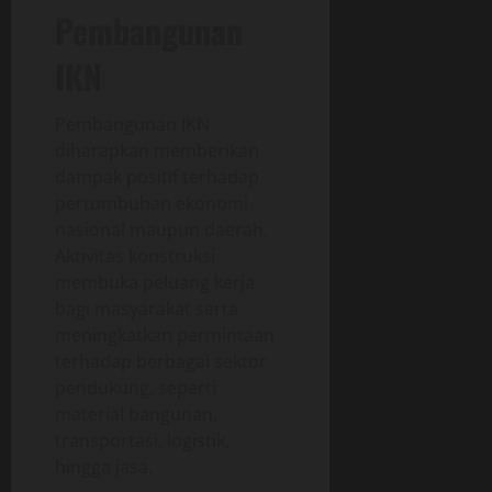
Pembangunan
IKN
Pembangunan IKN
diharapkan memberikan
dampak positif terhadap
pertumbuhan ekonomi
nasional maupun daerah.
Aktivitas konstruksi
membuka peluang kerja
bagi masyarakat serta
meningkatkan permintaan
terhadap berbagai sektor
pendukung, seperti
material bangunan,
transportasi, logistik,
hingga jasa.