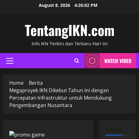
Skip
August 8, 2026
4:26:03 PM
to
content
TentangIKN.com
Info IKN Terkini dan Terbaru Hari Ini
WATCH VIDEO
Primary
Menu
Home
Berita
Megaproyek IKN Dikebut Tahun Ini dengan
Percepatan Infrastruktur untuk Mendukung
Pengembangan Nusantara
SEARCH