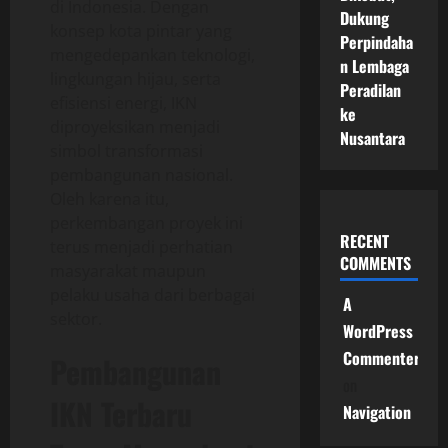
di Indonesia. Dengan
Dukung
konsep kota pintar yang
Perpindaha
mengedepankan teknologi,
n Lembaga
lingkungan hijau, serta
Peradilan
efisiensi energi, IKN
ke
diproyeksikan menjadi
Nusantara
simbol transformasi
pembangunan nasional.
Oleh karena itu,
perkembangan proyek ini
RECENT
terus menjadi perhatian
COMMENTS
masyarakat maupun
pelaku usaha dari berbagai
A
sektor.
WordPress
Commenter
Pembangunan
on
IKN Terbaru
Navigation