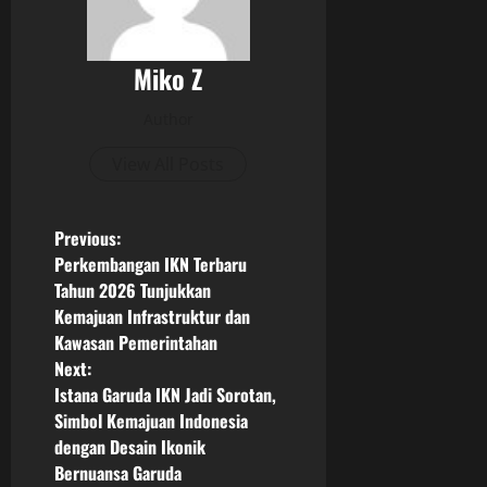
Miko Z
Author
View All Posts
P
Previous:
Perkembangan IKN Terbaru
o
Tahun 2026 Tunjukkan
Kemajuan Infrastruktur dan
s
Kawasan Pemerintahan
Next:
t
Istana Garuda IKN Jadi Sorotan,
n
Simbol Kemajuan Indonesia
dengan Desain Ikonik
a
Bernuansa Garuda