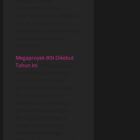
berbagai pihak,
pembangunan IKN
diharapkan dapat berjalan
sesuai target serta
memberikan manfaat yang
luas bagi masyarakat
Indonesia.
Megaproyek IKN Dikebut
Tahun Ini
menunjukkan
komitmen pemerintah
dalam mempercepat
pembangunan Ibu Kota
Nusantara melalui
penyelesaian berbagai
infrastruktur strategis.
Berbagai proyek yang
tengah berlangsung
diharapkan mampu