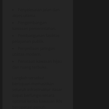
Penyelesaian jalan dan
akses utama.
Pengembangan
kawasan pemerintahan.
Pembangunan fasilitas
pelayanan publik.
Penyediaan jaringan
utilitas modern.
Penataan kawasan hijau
dan ruang terbuka.
Langkah tersebut
bertujuan memastikan
seluruh infrastruktur dasar
dapat berfungsi secara
optimal ketika kawasan IKN
beroperasi penuh.