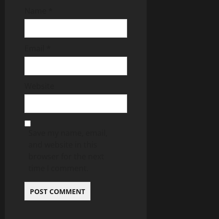
Name
*
Email
*
Website
Save my name, email,
and website in this
browser for the next
time I comment.