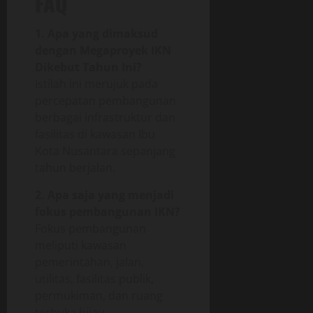
FAQ
1. Apa yang dimaksud
dengan Megaproyek IKN
Dikebut Tahun Ini?
Istilah ini merujuk pada
percepatan pembangunan
berbagai infrastruktur dan
fasilitas di kawasan Ibu
Kota Nusantara sepanjang
tahun berjalan.
2. Apa saja yang menjadi
fokus pembangunan IKN?
Fokus pembangunan
meliputi kawasan
pemerintahan, jalan,
utilitas, fasilitas publik,
permukiman, dan ruang
terbuka hijau.