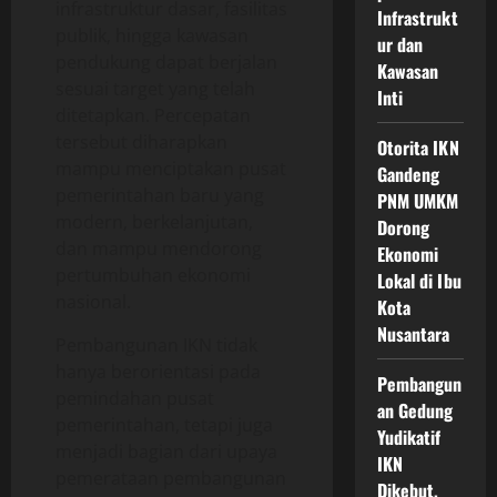
infrastruktur dasar, fasilitas
Infrastrukt
publik, hingga kawasan
ur dan
pendukung dapat berjalan
Kawasan
sesuai target yang telah
Inti
ditetapkan. Percepatan
tersebut diharapkan
Otorita IKN
mampu menciptakan pusat
Gandeng
pemerintahan baru yang
PNM UMKM
modern, berkelanjutan,
Dorong
dan mampu mendorong
Ekonomi
pertumbuhan ekonomi
Lokal di Ibu
nasional.
Kota
Nusantara
Pembangunan IKN tidak
hanya berorientasi pada
Pembangun
pemindahan pusat
an Gedung
pemerintahan, tetapi juga
Yudikatif
menjadi bagian dari upaya
IKN
pemerataan pembangunan
Dikebut,