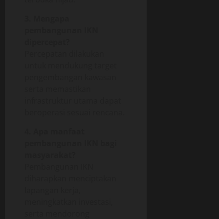
3. Mengapa
pembangunan IKN
dipercepat?
Percepatan dilakukan
untuk mendukung target
pengembangan kawasan
serta memastikan
infrastruktur utama dapat
beroperasi sesuai rencana.
4. Apa manfaat
pembangunan IKN bagi
masyarakat?
Pembangunan IKN
diharapkan menciptakan
lapangan kerja,
meningkatkan investasi,
serta mendorong