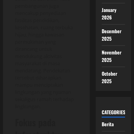
pembangunan juga
January
mencakup penyediaan
2026
fasilitas pendidikan,
kesehatan, ruang terbuka
December
hijau, hingga kawasan
2025
permukiman yang
dirancang untuk
November
mendukung aktivitas
2025
masyarakat di masa
mendatang. Pendekatan
October
tersebut diharapkan
2025
mampu menciptakan
lingkungan yang nyaman
sekaligus ramah terhadap
lingkungan.
CATEGORIES
Fokus pada
Berita