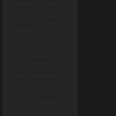
mendukung operasional
pusat pemerintahan baru
sekaligus mendorong
pemerataan pembangunan
di Indonesia.
Melalui konsep kota pintar
yang berkelanjutan, IKN
diproyeksikan menjadi
wajah baru pembangunan
nasional. Perkembangan
proyek ini akan terus
menjadi perhatian karena
memiliki peran penting
dalam mendukung
transformasi ekonomi dan
tata kelola pemerintahan di
masa depan.