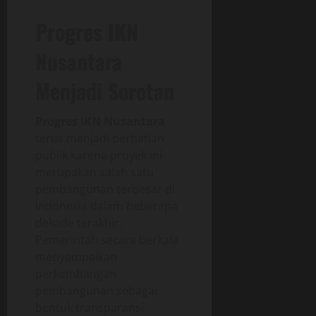
Progres IKN
Nusantara
Menjadi Sorotan
Progres IKN Nusantara
terus menjadi perhatian
publik karena proyek ini
merupakan salah satu
pembangunan terbesar di
Indonesia dalam beberapa
dekade terakhir.
Pemerintah secara berkala
menyampaikan
perkembangan
pembangunan sebagai
bentuk transparansi