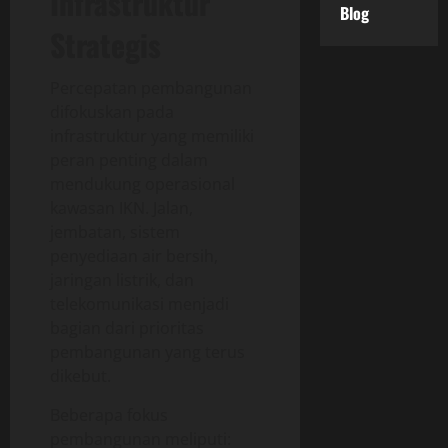
Infrastruktur
Blog
Strategis
Percepatan pembangunan
difokuskan pada
infrastruktur yang memiliki
peran penting dalam
mendukung operasional
kawasan IKN. Jalan,
jembatan, sistem
penyediaan air bersih,
jaringan listrik, dan
telekomunikasi menjadi
bagian dari prioritas
pembangunan yang terus
dikebut.
Beberapa fokus
pembangunan meliputi: