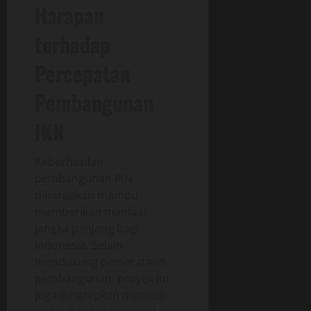
Harapan
terhadap
Percepatan
Pembangunan
IKN
Keberhasilan
pembangunan IKN
diharapkan mampu
memberikan manfaat
jangka panjang bagi
Indonesia. Selain
mendukung pemerataan
pembangunan, proyek ini
juga diharapkan menjadi