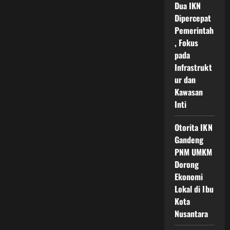
di
Dua IKN
IKN
Dipercepat
Lebih
Bersih
Pemerintah
Dibanding
Kota
, Fokus
Besar
pada
Indonesia
Ini
Infrastrukt
Faktanya
ur dan
Kawasan
Inti
Otorita IKN
Gandeng
PNM UMKM
Dorong
Ekonomi
Lokal di Ibu
Kota
Nusantara