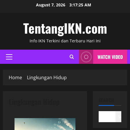
Skip
August 7, 2026
3:17:25 AM
to
content
TentangIKN.com
Info IKN Terkini dan Terbaru Hari Ini
WATCH VIDEO
Primary
Menu
Home
Lingkungan Hidup
Lingkungan Hidup
SEARCH
Search