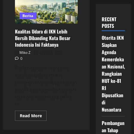
Berita
RECENT
POSTS
Kualitas Udara di IKN Lebih
Otorita IKN
Bersih Dibanding Kota Besar
Indonesia Ini Faktanya
Siapkan
Agenda
Miko Z
April 28, 2026
Kemerdeka
0
an Nasional,
Perbincangan mengenai
Rangkaian
Kualitas Udara di IKN
HUT ke-81
semakin menarik perhatian
RI
publik sejak pembangunan
Dipusatkan
Ibu Kota Nusantara (IKN)
di
di...
Nusantara
Read
Read More
more
Pembangun
about
Kualitas
an Tahap
Udara