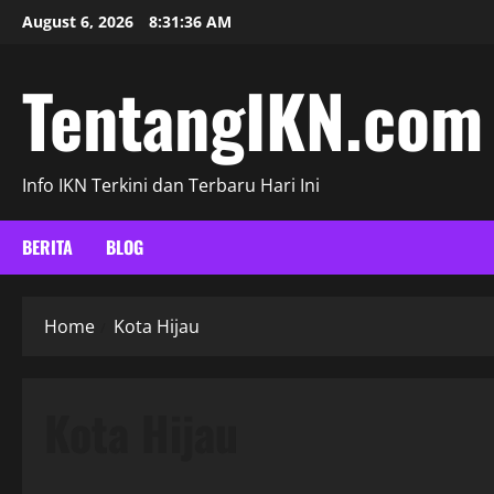
Skip
August 6, 2026
8:31:37 AM
to
content
TentangIKN.com
Info IKN Terkini dan Terbaru Hari Ini
BERITA
BLOG
Home
Kota Hijau
Kota Hijau