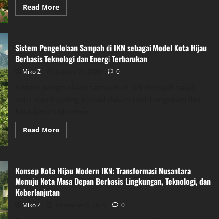
Read
Read More
more
about
Sistem
Pengolahan
Sampah
Sistem Pengelolaan Sampah di IKN sebagai Model Kota Hijau
Mandiri
Ikn
Berbasis Teknologi dan Energi Terbarukan
Jadi
Langkah
Miko Z
January 21, 2026
0
Modern
Kota
Sistem pengelolaan sampah di IKN menjadi salah
Masa
Depan
satu aspek paling krusial dalam pembangunan ibu
kota baru Indonesia...
Read
Read More
more
about
Sistem
Pengelolaan
Sampah
Konsep Kota Hijau Modern IKN: Transformasi Nusantara
di
IKN
Menuju Kota Masa Depan Berbasis Lingkungan, Teknologi, dan
sebagai
Keberlanjutan
Model
Kota
Hijau
Miko Z
December 6, 2025
0
Berbasis
Teknologi