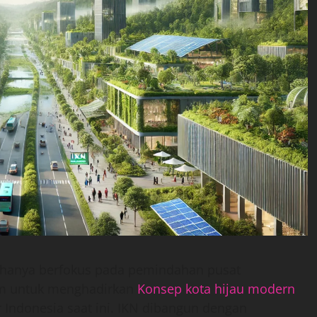
 hanya berfokus pada pemindahan pusat
um untuk menghadirkan
Konsep kota hijau modern
 Indonesia saat ini. IKN dibangun dengan