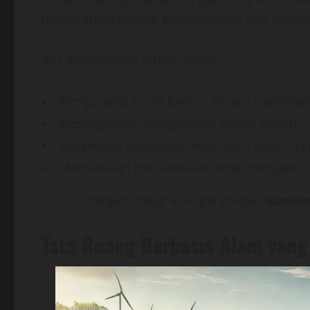
modern lainnya. Referensi dari situs resmi 
berdasarkan prinsip keberlanjutan dan efisien
IKN menetapkan target untuk:
Mengurangi emisi karbon secara signifikan
Meningkatkan penggunaan energi bersih
Melakukan konservasi ekosistem hutan tro
Memastikan 65% kawasan tetap menjadi ru
Visi ini menjadi dasar kuat penerapan
Konsep
Tata Ruang Berbasis Alam yang