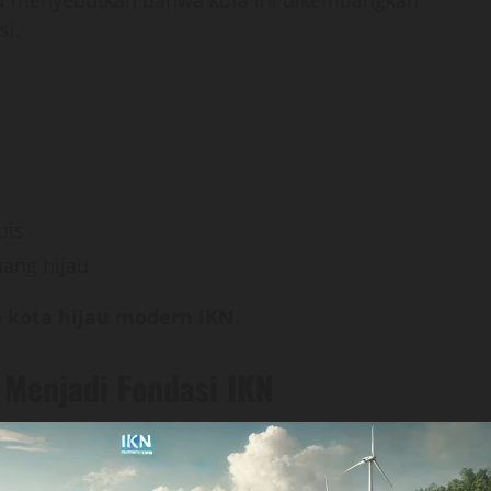
IKN menyebutkan bahwa kota ini dikembangkan
si.
pis
ang hijau
 kota hijau modern IKN
.
 Menjadi Fondasi IKN