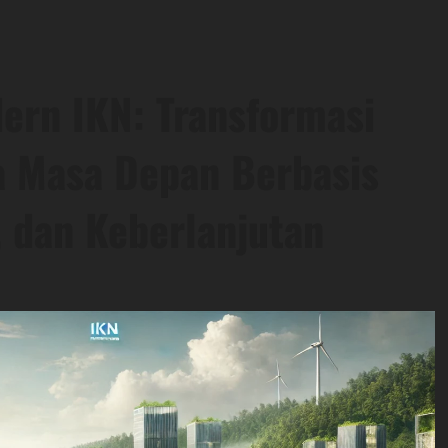
ern IKN: Transformasi
a Masa Depan Berbasis
, dan Keberlanjutan