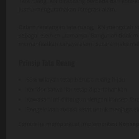
Tata ruang IKN dirancang berbeda dari kota-k
justru mengutamakan integrasi alam.
Dalam rancangan tata ruang, IKN mengolah st
sebagai elemen utamanya. Bangunan tidak m
memanfaatkan cahaya alami secara maksimal
Prinsip Tata Ruang
65% wilayah tetap berupa ruang hijau
Koridor satwa liar tetap dipertahankan
Kawasan inti dibangun dengan konsep
fore
Pengelolaan zonasi ketat untuk menjaga e
Semua ini memperkuat implementasi
Konsep