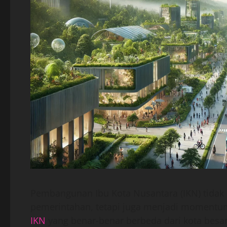
Pembangunan Ibu Kota Nusantara (IKN) tidak
pemerintahan, tetapi juga menjadi moment
IKN
yang benar-benar berbeda dari kota besar