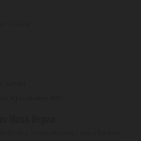
rioritaskan:
onservasi
ota hijau modern IKN
.
jau Masa Depan
 dunia yang mampu bersaing dengan ibu kota