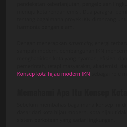
pendekatan keberlanjutan, pengelolaan lingku
menuju kota rendah emisi. Dua paragraf pe
tentang bagaimana proyek IKN dirancang unt
harmonis dengan alam.
Dengan menerapkan
smart city
, energi terba
sampah modern, pembangunan IKN mencermink
menghadirkan kota yang nyaman, efisien, dan
pemerintah, tetapi masyarakat, akademisi, da
Konsep kota hijau modern IKN
sebagai role mo
Memahami Apa Itu Konsep Kota
Sebelum membahas bagaimana konsep ini di
dasar dari kota hijau modern. Kota hijau tidak
sistem perkotaan yang sadar lingkungan.