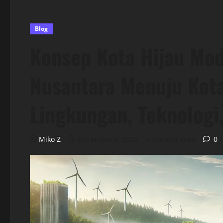
Blog
Konsep Kota Hijau Mod
Nusantara Menuju Kot
Lingkungan, Teknologi
Miko Z
December 6, 2025
5 minutes read
0