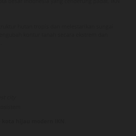
ota besar Indonesia yang cenderung padat. IKN
ruktur hutan tropis dan melestarikan sungai
engubah kontur tanah secara ekstrem dan
.
st city
kosistem
 kota hijau modern IKN
.