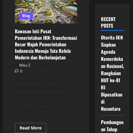
Blog
RECENT
POSTS
Kawasan Inti Pusat
Otorita IKN
Pemerintahan IKN: Transformasi
Besar Wajah Pemerintahan
Siapkan
Indonesia Menuju Tata Kelola
Agenda
Modern dan Berkelanjutan
Kemerdeka
an Nasional,
Miko Z
December 6, 2025
0
Rangkaian
HUT ke-81
Kawasan inti pusat
RI
pemerintahan IKN atau
Dipusatkan
yang sering disebut KIPP
di
menjadi bagian paling
Nusantara
strategis dalam
pembangunan Ibu...
Pembangun
Read
Read More
an Tahap
more