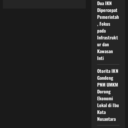
Dua IKN
about
Kawasan
Dipercepat
Inti
Pusat
Pemerintah
Pemerintahan
IKN:
, Fokus
Transformasi
pada
Besar
Wajah
Infrastrukt
Pemerintahan
Indonesia
ur dan
Menuju
Kawasan
Tata
Kelola
Inti
Modern
dan
Berkelanjutan
Otorita IKN
Gandeng
PNM UMKM
Dorong
Ekonomi
Lokal di Ibu
Kota
Nusantara