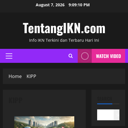
Skip
August 7, 2026
9:09:11 PM
to
content
TentangIKN.com
Info IKN Terkini dan Terbaru Hari Ini
WATCH VIDEO
Primary
Menu
Home
KIPP
KIPP
SEARCH
Search