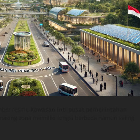
mber resmi,
kawasan inti pusat pemerintahan
masing zona memiliki fungsi berbeda namun saling