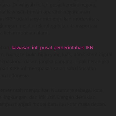
ra. Di wilayah inilah pusat kendali negara,
serta kawasan hunian aparatur negara akan
an KIPP tidak hanya menonjolkan modernitas,
kungan melalui teknologi hijau, transportasi
ada keharmonisan alam.
tahan,
kawasan inti pusat pemerintahan IKN
, ruang terbuka hijau yang luas, dan sistem digital
 nasional dalam jangka panjang. Tidak heran jika
n KIPP ini merupakan salah satu loncatan
han Indonesia.
pemerintah menjadikan Nusantara sebagai kota
h lingkungan, dan inklusif. Dengan demikian,
mampu menjadi model baru ibu kota masa depan.