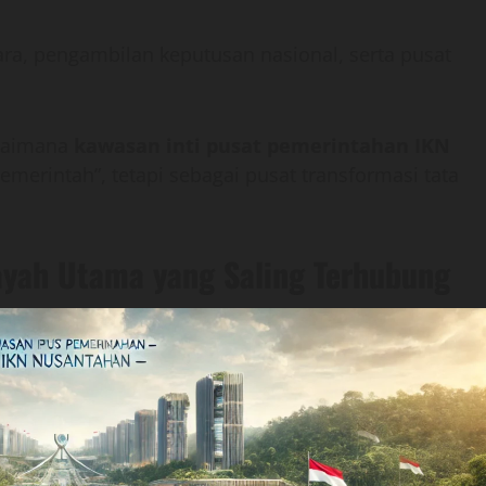
ara, pengambilan keputusan nasional, serta pusat
agaimana
kawasan inti pusat pemerintahan IKN
merintah”, tetapi sebagai pusat transformasi tata
ayah Utama yang Saling Terhubung