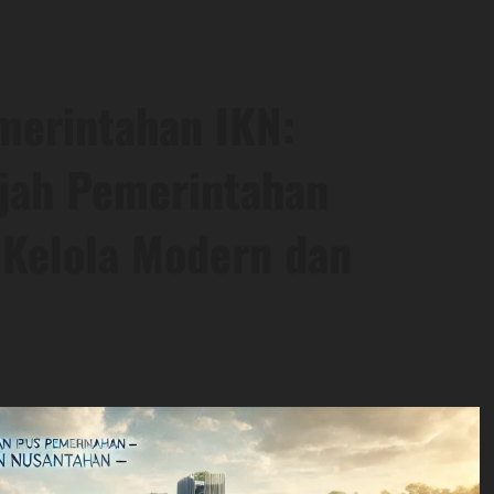
merintahan IKN:
ajah Pemerintahan
 Kelola Modern dan