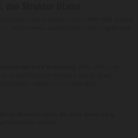
i, dan Struktur Utama
emahami terlebih dahulu apa itu
KIPP IKN
. Banyak
a ini dan perannya dalam keseluruhan megaproyek
ntahan Ibu Kota Nusantara
, yaitu zona yang
a. Di sinilah kantor Presiden, kantor Wakil
ilitas publik negara lainnya dibangun.
 Pusat Pemerintahan Ibu Kota Nusantara
,
i pemerintahan berada.