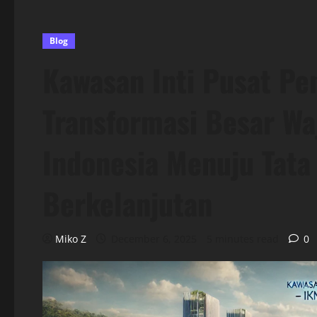
Blog
Kawasan Inti Pusat Pe
Transformasi Besar W
Indonesia Menuju Tata
Berkelanjutan
Miko Z
December 6, 2025
5 minutes read
0