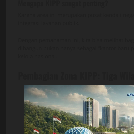
Mengapa KIPP sangat penting?
Karena area ini merupakan pusat kendali neg
integrasi layanan publik.
Dengan pemahaman ini, kita bisa melihat b
dibangun bukan hanya sebagai “kantor baru pe
kelola nasional.
Pembagian Zona KIPP: Tiga Wil