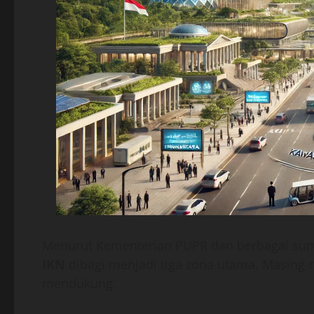
Menurut Kementerian PUPR dan berbagai su
IKN
dibagi menjadi tiga zona utama. Masing-
mendukung.