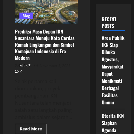
Blog
RECENT
POSTS
Prediksi Masa Depan IKN
Area Publik
Nusantara Menuju Kota Cerdas
Ramah Lingkungan dan Simbol
IKN Siap
Kemajuan Indonesia di Era
Dibuka
Modern
Agustus,
Masyarakat
Miko Z
November 5, 2025
0
Dapat
Menikmati
Sejak pertama kali
Berbagai
diumumkan, proyek
Fasilitas
pembangunan IKN
Umum
Nusantara telah menjadi
salah satu langkah paling
Otorita IKN
ambisius dalam sejarah...
Siapkan
Read
Read More
Agenda
more