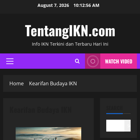
Skip
August 7, 2026
10:12:57 AM
to
content
TentangIKN.com
Info IKN Terkini dan Terbaru Hari Ini
WATCH VIDEO
Primary
Menu
Home
Kearifan Budaya IKN
Kearifan Budaya IKN
SEARCH
Search