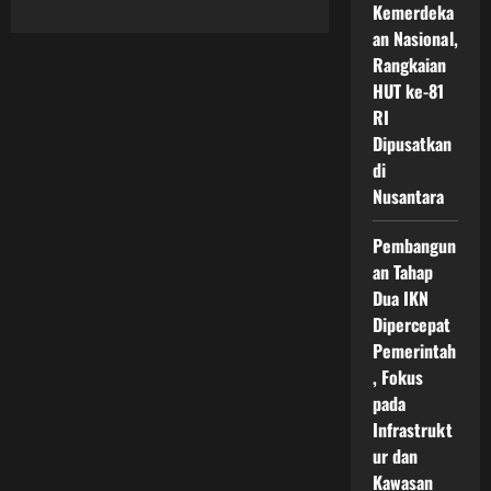
Kemerdeka
about
Prediksi
an Nasional,
Masa
Depan
Rangkaian
IKN
Nusantara
HUT ke-81
Menuju
RI
Kota
Cerdas
Dipusatkan
Ramah
Lingkungan
di
dan
Nusantara
Simbol
Kemajuan
Indonesia
di
Pembangun
Era
an Tahap
Modern
Dua IKN
Dipercepat
Pemerintah
, Fokus
pada
Infrastrukt
ur dan
Kawasan