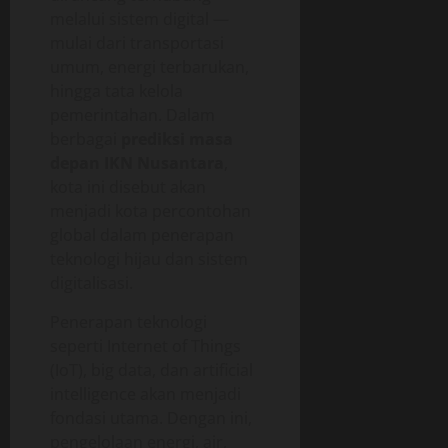
melalui sistem digital —
mulai dari transportasi
umum, energi terbarukan,
hingga tata kelola
pemerintahan. Dalam
berbagai
prediksi masa
depan IKN Nusantara
,
kota ini disebut akan
menjadi kota percontohan
global dalam penerapan
teknologi hijau dan sistem
digitalisasi.
Penerapan teknologi
seperti Internet of Things
(IoT), big data, dan artificial
intelligence akan menjadi
fondasi utama. Dengan ini,
pengelolaan energi, air,