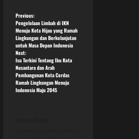
P
Previous:
Pengelolaan Limbah di IKN
o
Menuju Kota Hijau yang Ramah
Lingkungan dan Berkelanjutan
s
untuk Masa Depan Indonesia
Next:
t
Isu Terkini Tentang Ibu Kota
n
Nusantara dan Arah
Pembangunan Kota Cerdas
a
Ramah Lingkungan Menuju
Indonesia Maju 2045
v
i
g
Leave a Reply
Your email address will not
a
be published.
Required