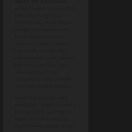
depan IKN Nusantara
adalah sistem transportasi
berbasis energi hijau.
Pemerintah menargetkan
penggunaan kendaraan
listrik dan transportasi
umum non-emisi seperti
bus listrik, sepeda, dan
trem modern. Jalur pejalan
kaki dan area hijau juga
akan diperluas agar
masyarakat lebih memilih
mobilitas rendah karbon.
Selain itu, IKN juga akan
dilengkapi dengan bandara
internasional, jalur kereta
cepat, serta konektivitas
digital berkecepatan tinggi.