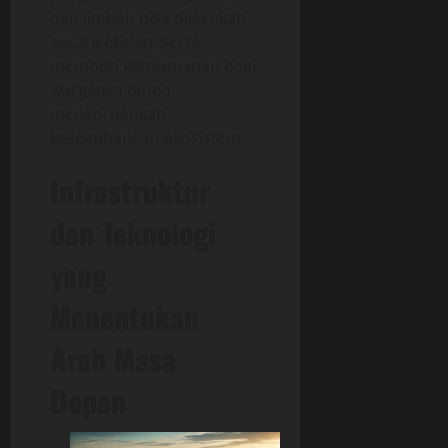
dan limbah bisa dilakukan
secara efisien, serta
memberi kenyamanan bagi
warganya tanpa
mengorbankan
keseimbangan ekosistem.
Infrastruktur
dan Teknologi
yang
Menentukan
Arah Masa
Depan