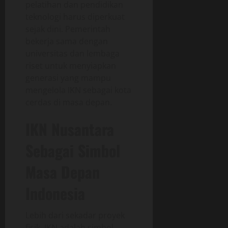
pelatihan dan pendidikan
teknologi harus diperkuat
sejak dini. Pemerintah
bekerja sama dengan
universitas dan lembaga
riset untuk menyiapkan
generasi yang mampu
mengelola IKN sebagai kota
cerdas di masa depan.
IKN Nusantara
Sebagai Simbol
Masa Depan
Indonesia
Lebih dari sekadar proyek
fisik, IKN adalah simbol