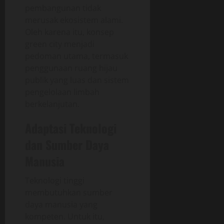
pembangunan tidak
merusak ekosistem alami.
Oleh karena itu, konsep
green city menjadi
pedoman utama, termasuk
penggunaan ruang hijau
publik yang luas dan sistem
pengelolaan limbah
berkelanjutan.
Adaptasi Teknologi
dan Sumber Daya
Manusia
Teknologi tinggi
membutuhkan sumber
daya manusia yang
kompeten. Untuk itu,