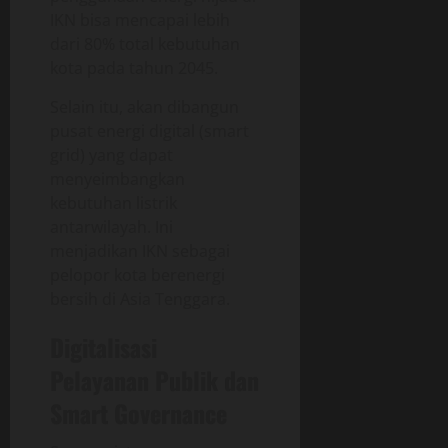
IKN bisa mencapai lebih
dari 80% total kebutuhan
kota pada tahun 2045.
Selain itu, akan dibangun
pusat energi digital (smart
grid) yang dapat
menyeimbangkan
kebutuhan listrik
antarwilayah. Ini
menjadikan IKN sebagai
pelopor kota berenergi
bersih di Asia Tenggara.
Digitalisasi
Pelayanan Publik dan
Smart Governance