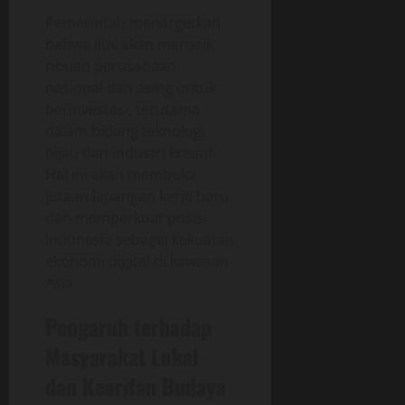
Pemerintah menargetkan
bahwa IKN akan menarik
ribuan perusahaan
nasional dan asing untuk
berinvestasi, terutama
dalam bidang teknologi
hijau dan industri kreatif.
Hal ini akan membuka
jutaan lapangan kerja baru
dan memperkuat posisi
Indonesia sebagai kekuatan
ekonomi digital di kawasan
Asia.
Pengaruh terhadap
Masyarakat Lokal
dan Kearifan Budaya