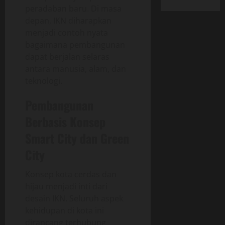
peradaban baru. Di masa
depan, IKN diharapkan
menjadi contoh nyata
bagaimana pembangunan
dapat berjalan selaras
antara manusia, alam, dan
teknologi.
Pembangunan
Berbasis Konsep
Smart City dan Green
City
Konsep kota cerdas dan
hijau menjadi inti dari
desain IKN. Seluruh aspek
kehidupan di kota ini
dirancang terhubung