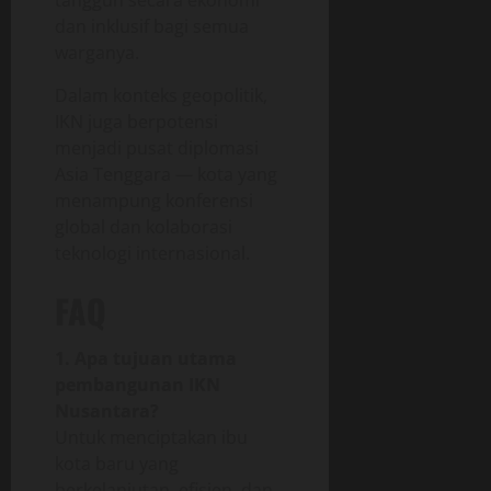
dan inklusif bagi semua
warganya.
Dalam konteks geopolitik,
IKN juga berpotensi
menjadi pusat diplomasi
Asia Tenggara — kota yang
menampung konferensi
global dan kolaborasi
teknologi internasional.
FAQ
1. Apa tujuan utama
pembangunan IKN
Nusantara?
Untuk menciptakan ibu
kota baru yang
berkelanjutan, efisien, dan