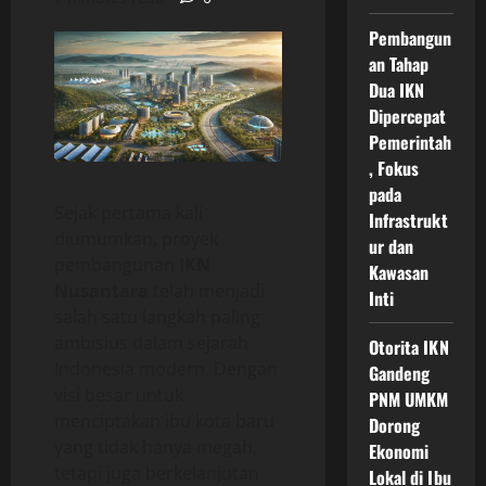
Pembangun
an Tahap
Dua IKN
Dipercepat
Pemerintah
, Fokus
pada
Sejak pertama kali
Infrastrukt
diumumkan, proyek
ur dan
pembangunan
IKN
Kawasan
Nusantara
telah menjadi
Inti
salah satu langkah paling
ambisius dalam sejarah
Otorita IKN
Indonesia modern. Dengan
Gandeng
visi besar untuk
PNM UMKM
menciptakan ibu kota baru
Dorong
yang tidak hanya megah,
Ekonomi
tetapi juga berkelanjutan
Lokal di Ibu