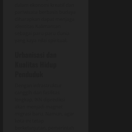
dalam ekonomi kreatif dan
pariwisata berbasis budaya
diharapkan dapat menjaga
identitas Kalimantan
sebagai paru-paru dunia
yang kaya nilai spiritual.
Urbanisasi dan
Kualitas Hidup
Penduduk
Dengan infrastruktur
canggih dan fasilitas
lengkap, IKN diprediksi
akan menjadi magnet
migrasi baru. Namun, agar
kota ini tetap
berkelanjutan, pemerintah