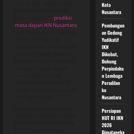
dan cerdas, banyak pihak
Kota
kini menaruh perhatian
Nusantara
pada bagaimana
prediksi
masa depan IKN Nusantara
Pembangun
akan terbentuk dalam dua
an Gedung
dekade mendatang.
Yudikatif
Apakah benar kota ini akan
IKN
menjadi magnet ekonomi
Dikebut,
baru? Atau justru menjadi
Dukung
tantangan besar dalam
Perpindaha
mewujudkan konsep
n Lembaga
“Smart Green Capital” di
Peradilan
tengah kompleksitas sosial
ke
dan lingkungan?
Nusantara
Pembangunan IKN bukan
Persiapan
sekadar pemindahan pusat
HUT RI IKN
pemerintahan dari Jakarta
2026
ke Kalimantan Timur,
Dimatangka