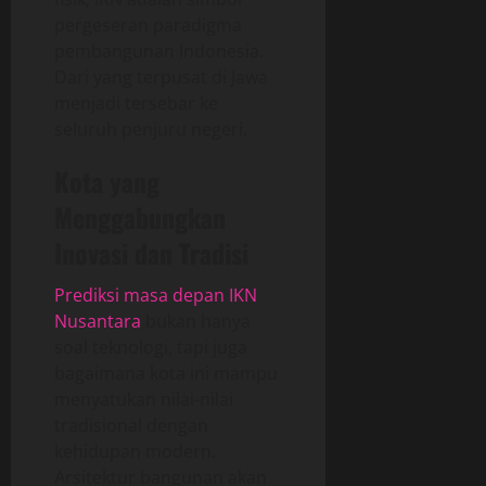
pergeseran paradigma
pembangunan Indonesia.
Dari yang terpusat di Jawa
menjadi tersebar ke
seluruh penjuru negeri.
Kota yang
Menggabungkan
Inovasi dan Tradisi
Prediksi masa depan IKN
Nusantara
bukan hanya
soal teknologi, tapi juga
bagaimana kota ini mampu
menyatukan nilai-nilai
tradisional dengan
kehidupan modern.
Arsitektur bangunan akan