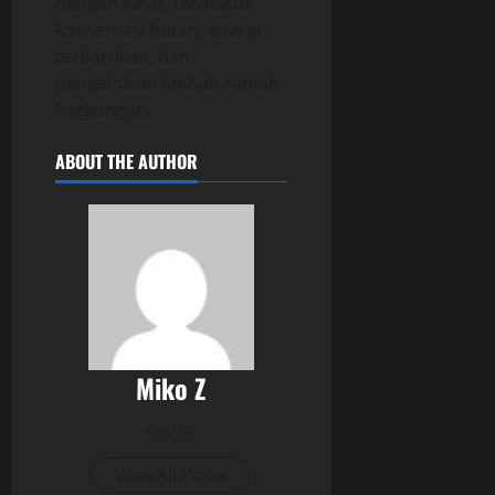
dengan ketat, termasuk
konservasi hutan, energi
terbarukan, dan
pengelolaan limbah ramah
lingkungan.
ABOUT THE AUTHOR
Miko Z
Author
View All Posts