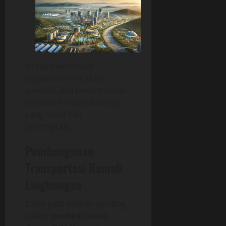
Untuk memahami
bagaimana IKN akan
tumbuh, kita perlu melihat
rencana infrastrukturnya
yang masif dan
terintegrasi.
Pembangunan
Transportasi Ramah
Lingkungan
Salah satu elemen penting
dalam
prediksi masa