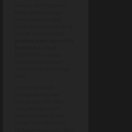
Namun, pembangunan
besar seperti ini juga
membawa tantangan
sosial. Salah satu isu yang
banyak dibahas dalam
prediksi masa depan IKN
Nusantara
adalah
bagaimana menjaga
keseimbangan antara
modernisasi dan budaya
lokal.
Pemerintah telah
menegaskan bahwa
masyarakat adat akan
menjadi bagian dari
pembangunan, bukan
korban dari urbanisasi.
Pelibatan masyarakat lokal