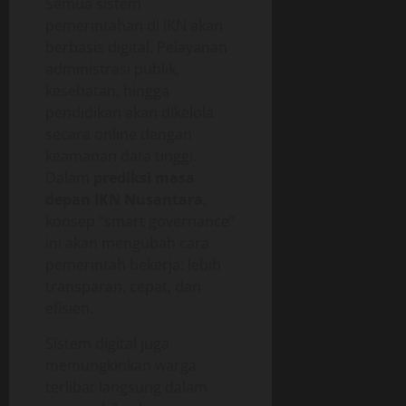
Semua sistem
pemerintahan di IKN akan
berbasis digital. Pelayanan
administrasi publik,
kesehatan, hingga
pendidikan akan dikelola
secara online dengan
keamanan data tinggi.
Dalam
prediksi masa
depan IKN Nusantara
,
konsep “smart governance”
ini akan mengubah cara
pemerintah bekerja: lebih
transparan, cepat, dan
efisien.
Sistem digital juga
memungkinkan warga
terlibat langsung dalam