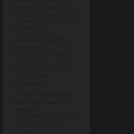
berteknologi tinggi serta
mengurangi beban Jakarta
sebagai pusat ekonomi dan
pemerintahan.
2. Di mana lokasi IKN
Nusantara?
IKN terletak di Kalimantan
Timur, mencakup wilayah
Kabupaten Penajam Paser
Utara dan Kutai
Kartanegara.
3. Kapan IKN Nusantara
akan sepenuhnya
rampung?
Tahap pertama ditargetkan
selesai pada 2025, dan
pembangunan penuh