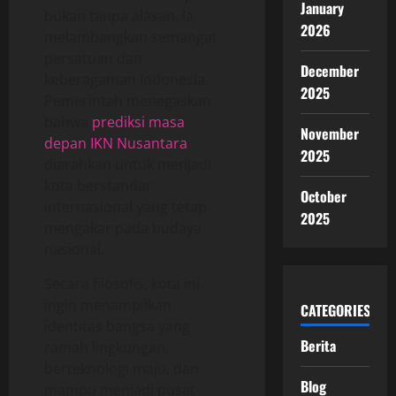
January
bukan tanpa alasan. Ia
2026
melambangkan semangat
persatuan dan
December
keberagaman Indonesia.
2025
Pemerintah menegaskan
bahwa
prediksi masa
November
depan IKN Nusantara
2025
diarahkan untuk menjadi
kota berstandar
October
internasional yang tetap
2025
mengakar pada budaya
nasional.
Secara filosofis, kota ini
ingin menampilkan
CATEGORIES
identitas bangsa yang
Berita
ramah lingkungan,
berteknologi maju, dan
Blog
mampu menjadi pusat