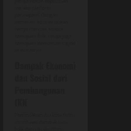
pengambilan keputusan
melalui platform
partisipatif. Dengan
demikian, kota ini bukan
hanya menjadi simbol
kemajuan fisik, tetapi juga
kemajuan demokrasi digital
di Indonesia.
Dampak Ekonomi
dan Sosial dari
Pembangunan
IKN
Pemindahan ibu kota tentu
membawa dampak luas,
baik dari sisi ekonomi,