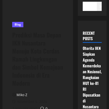
Search
Blog
RECENT
Prediksi Masa Depan
POSTS
IKN Nusantara
Otorita IKN
Menuju Kota Cerdas
Siapkan
Ramah Lingkungan
Agenda
dan Simbol Kemajuan
Kemerdeka
an Nasional,
Indonesia di Era
Rangkaian
Modern
HUT ke-81
RI
Dipusatkan
Miko Z
di
November 5, 2025
Nusantara
7 minutes read
0