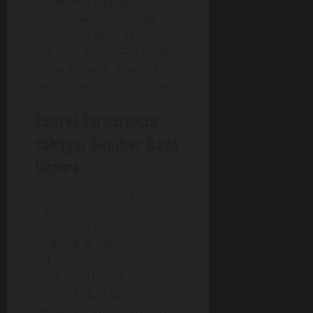
Tujuannya adalah
menciptakan kota yang
terkoneksi secara fisik
maupun digital — menjadi
pusat aktivitas manusia
dan ekonomi yang efisien.
Energi Terbarukan
sebagai Sumber Daya
Utama
Dalam perencanaan jangka
panjang, IKN akan
mengandalkan energi
terbarukan seperti tenaga
surya, angin, dan
biomassa. Prediksi
menunjukkan bahwa
penggunaan energi hijau di