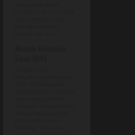
mengadopsi filosofi
Nusantara, di mana setiap
desain mencerminkan
hubungan manusia,
budaya, dan alam.
Menuju Indonesia
Emas 2045
Dengan target
penyelesaian penuh pada
2045, IKN diharapkan
menjadi kota percontohan
yang menggambarkan
semangat
Indonesia Emas
.
Sebuah kota yang tidak
hanya maju secara
teknologi, tetapi juga
tangguh secara ekonomi