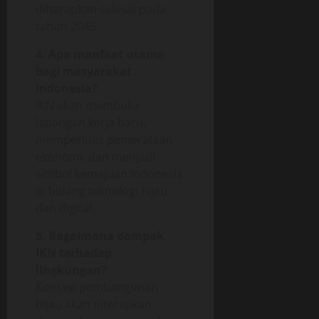
diharapkan selesai pada
tahun 2045.
4. Apa manfaat utama
bagi masyarakat
Indonesia?
IKN akan membuka
lapangan kerja baru,
memperluas pemerataan
ekonomi, dan menjadi
simbol kemajuan Indonesia
di bidang teknologi hijau
dan digital.
5. Bagaimana dampak
IKN terhadap
lingkungan?
Konsep pembangunan
hijau akan diterapkan