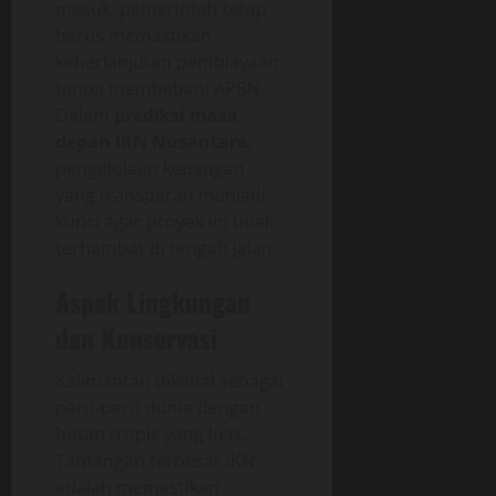
masuk, pemerintah tetap
harus memastikan
keberlanjutan pembiayaan
tanpa membebani APBN.
Dalam
prediksi masa
depan IKN Nusantara
,
pengelolaan keuangan
yang transparan menjadi
kunci agar proyek ini tidak
terhambat di tengah jalan.
Aspek Lingkungan
dan Konservasi
Kalimantan dikenal sebagai
paru-paru dunia dengan
hutan tropis yang luas.
Tantangan terbesar IKN
adalah memastikan