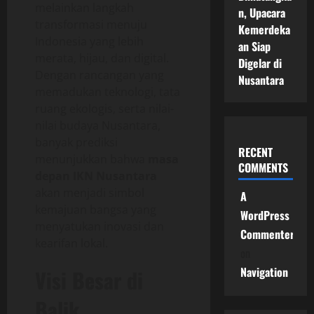
melainkan langkah
n, Upacara
transformasi menuju
Kemerdeka
Indonesia yang lebih
an Siap
merata, hijau, dan digital.
Digelar di
Dengan rancangan yang
Nusantara
memadukan teknologi, tata
ruang ekologis, serta nilai-
nilai budaya Nusantara,
banyak prediksi
RECENT
menunjukkan bahwa
masa
COMMENTS
depan IKN Nusantara
akan menjadi simbol
A
kemajuan bangsa yang
WordPress
menyatukan inovasi dan
Commenter
kearifan lokal.
on
Navigation
Visi Besar di
Balik