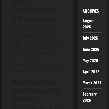
Pembangunan
ARCHIVES
IKN Nusantara
August
2026
Pembangunan IKN lahir
dari keinginan untuk
July 2026
menciptakan pusat
pemerintahan yang efisien
June 2026
sekaligus memperbaiki
ketimpangan
May 2026
pembangunan antara Jawa
dan luar Jawa.
April 2026
Filosofi dan Tujuan
March 2026
Jangka Panjang IKN
February
Nusantara
2026
Nama “Nusantara” dipilih