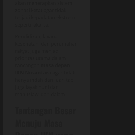
akan menerapkan sistem
zonasi ketat agar tidak
terjadi kepadatan ekstrem
seperti Jakarta.
Pendidikan, layanan
kesehatan, dan perumahan
rakyat juga menjadi
prioritas utama dalam
rancangan
masa depan
IKN Nusantara
agar tidak
hanya indah dari luar, tapi
juga layak huni dan
manusiawi dari dalam.
Tantangan Besar
Menuju Masa