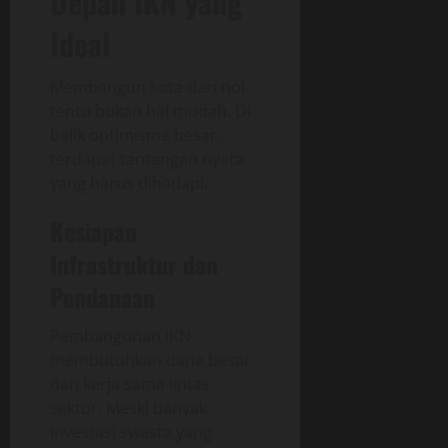
Depan IKN yang
Ideal
Membangun kota dari nol
tentu bukan hal mudah. Di
balik optimisme besar,
terdapat tantangan nyata
yang harus dihadapi.
Kesiapan
Infrastruktur dan
Pendanaan
Pembangunan IKN
membutuhkan dana besar
dan kerja sama lintas
sektor. Meski banyak
investasi swasta yang