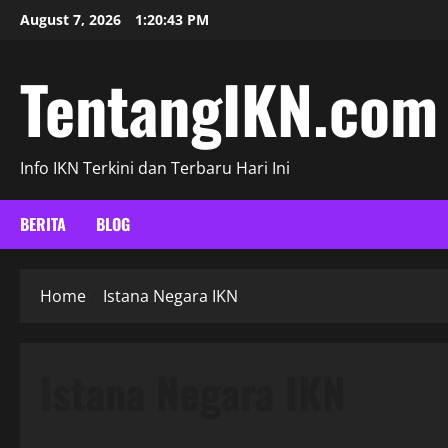
Skip
August 7, 2026
1:20:44 PM
to
content
TentangIKN.com
Info IKN Terkini dan Terbaru Hari Ini
BERITA
BLOG
Home
Istana Negara IKN
Istana Negara IKN