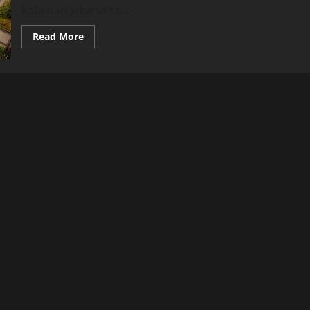
kota dari Jakarta ke...
Read
Read More
more
about
Dimana
Lokasi
Istana
Negara
IKN
Sebenarnya?
Cek
Detail
Letak
Geografis,
Luas
Lahan,
dan
Fakta
Terbarunya