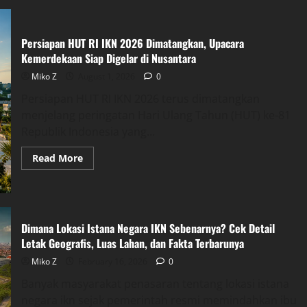
Persiapan HUT RI IKN 2026 Dimatangkan, Upacara
Kemerdekaan Siap Digelar di Nusantara
Miko Z
August 1, 2026
0
Persiapan HUT RI IKN 2026 terus dimatangkan
menjelang peringatan Hari Ulang Tahun (HUT) ke-81
Republik Indonesia yang...
Read
Read More
more
about
Persiapan
HUT
RI
IKN
2026
Dimana Lokasi Istana Negara IKN Sebenarnya? Cek Detail
Dimatangkan,
Letak Geografis, Luas Lahan, dan Fakta Terbarunya
Upacara
Kemerdekaan
Miko Z
February 16, 2026
0
Siap
Digelar
di
Banyak masyarakat penasaran tentang lokasi istana
Nusantara
negara ikn sejak pemerintah resmi memindahkan ibu