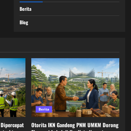
Berita
Blog
Berita
Dipercepat
Otorita IKN Gandeng PNM UMKM Dorong