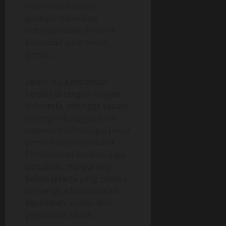
relatif stabil secara
geologis dibanding
beberapa daerah lain di
Indonesia yang rawan
gempa.
Selain itu, Kalimantan
berada di tengah wilayah
Indonesia, sehingga secara
strategis dianggap lebih
representatif sebagai pusat
pemerintahan nasional.
Pemindahan ibu kota juga
bertujuan mengurangi
beban Jakarta yang selama
ini menghadapi masalah
kepadatan, polusi, dan
penurunan tanah.