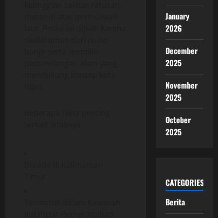
ketinggian sekitar ratusan
January
meter di atas permukaan
2026
laut. Posisi ini dipilih karena
dinilai aman dari risiko
December
banjir serta memiliki
2025
pemandangan alam yang
mendukung konsep kota
November
hijau.
2025
Beberapa fakta penting
October
terkait letaknya:
2025
Berada di Kalimantan
Timur
CATEGORIES
Berita
Termasuk dalam Kawasan
Inti Pusat Pemerintahan