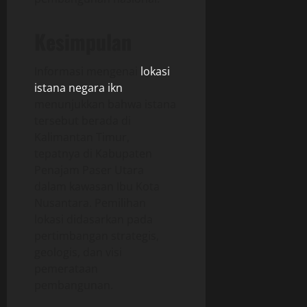
Kesimpulan
Informasi mengenai
lokasi
istana negara ikn
menunjukkan bahwa istana
tersebut berada di
Kalimantan Timur,
tepatnya di Kabupaten
Penajam Paser Utara
dalam kawasan Ibu Kota
Nusantara. Pemilihan
lokasi didasarkan pada
pertimbangan strategis,
geologis, dan visi
pemerataan
pembangunan.