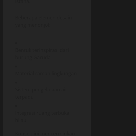
istana.
Beberapa elemen desain
yang menonjol:
Bentuk terinspirasi dari
burung Garuda
Material ramah lingkungan
Sistem pengelolaan air
terpadu
Integrasi ruang terbuka
hijau
Konsep ini mencerminkan