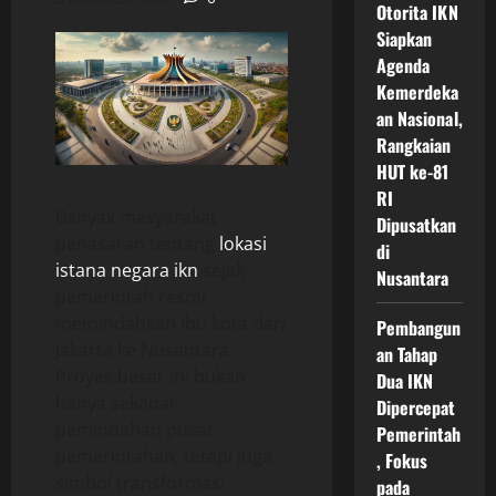
Otorita IKN
Siapkan
Agenda
Kemerdeka
an Nasional,
Rangkaian
HUT ke-81
RI
Banyak masyarakat
Dipusatkan
penasaran tentang
lokasi
di
istana negara ikn
sejak
Nusantara
pemerintah resmi
memindahkan ibu kota dari
Pembangun
Jakarta ke Nusantara.
an Tahap
Proyek besar ini bukan
Dua IKN
hanya sekadar
Dipercepat
pemindahan pusat
Pemerintah
pemerintahan, tetapi juga
, Fokus
simbol transformasi
pada