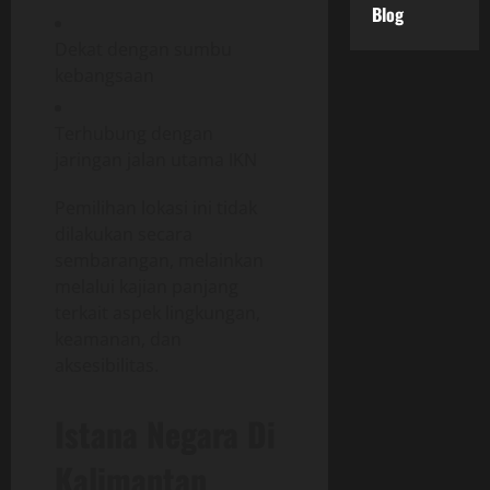
Blog
Dekat dengan sumbu
kebangsaan
Terhubung dengan
jaringan jalan utama IKN
Pemilihan lokasi ini tidak
dilakukan secara
sembarangan, melainkan
melalui kajian panjang
terkait aspek lingkungan,
keamanan, dan
aksesibilitas.
Istana Negara Di
Kalimantan