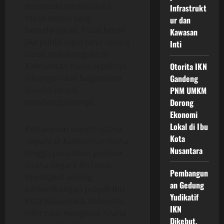
Indonesia menuju kota
Infrastrukt
masa depan yang
ur dan
berkelanjutan. Tidak heran
Kawasan
jika publik ingin tahu secara
Inti
detail istana negara di
Kalimantan mana tepatnya
Otorita IKN
dibangun dan bagaimana
Gandeng
kondisi terkini
PNM UMKM
pembangunannya.
Dorong
Ekonomi
Lokal di Ibu
Pertanyaan seperti
istana
Kota
negara di kalimantan mana
Nusantara
hingga pencarian
gambar
istana negara ikn
terus
Pembangun
meningkat seiring
an Gedung
perkembangan proyek Ibu
Yudikatif
Kota Nusantara. Selain itu,
IKN
informasi mengenai
istana
Dikebut,