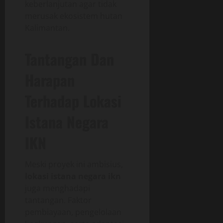
keberlanjutan agar tidak
merusak ekosistem hutan
Kalimantan.
Tantangan Dan
Harapan
Terhadap Lokasi
Istana Negara
IKN
Meski proyek ini ambisius,
lokasi istana negara ikn
juga menghadapi
tantangan. Faktor
pembiayaan, pengelolaan