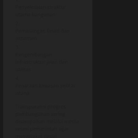
Penyelesaian struktur
utama bangunan
Pemasangan fasad dan
ornamen
Pengembangan
infrastruktur jalan dan
utilitas
Penataan kawasan sekitar
istana
Transparansi progres
pembangunan sering
disampaikan melalui media
resmi pemerintah agar
masyarakat dapat