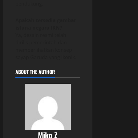
pendukung.
Apakah tersedia gambar
istana negara IKN?
Ya, desain resmi telah
dirilis pemerintah dan
memperlihatkan konsep
sayap Garuda yang ikonik.
ABOUT THE AUTHOR
Miko Z