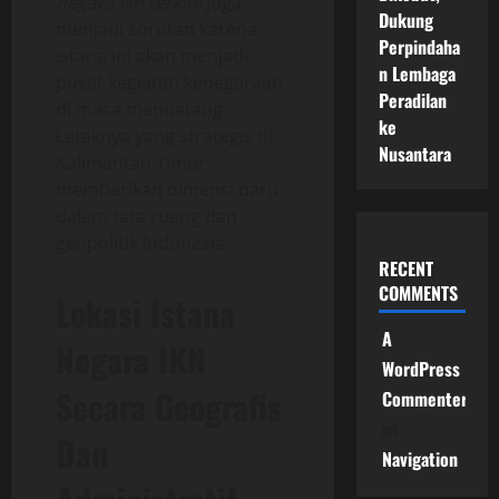
negara ikn terkini
juga
Dukung
menjadi sorotan karena
Perpindaha
istana ini akan menjadi
n Lembaga
pusat kegiatan kenegaraan
Peradilan
di masa mendatang.
ke
Letaknya yang strategis di
Nusantara
Kalimantan Timur
memberikan dimensi baru
dalam tata ruang dan
geopolitik Indonesia.
RECENT
COMMENTS
Lokasi Istana
A
Negara IKN
WordPress
Secara Geografis
Commenter
on
Dan
Navigation