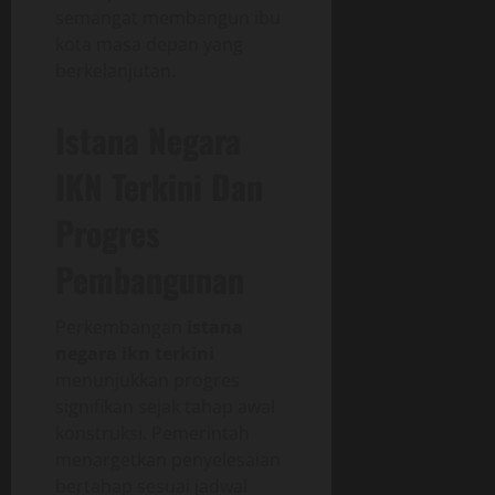
semangat membangun ibu
kota masa depan yang
berkelanjutan.
Istana Negara
IKN Terkini Dan
Progres
Pembangunan
Perkembangan
istana
negara ikn terkini
menunjukkan progres
signifikan sejak tahap awal
konstruksi. Pemerintah
menargetkan penyelesaian
bertahap sesuai jadwal