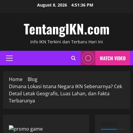
Skip
August 8, 2026
4:51:37 PM
to
content
TentangIKN.com
Info IKN Terkini dan Terbaru Hari Ini
WATCH VIDEO
Primary
Menu
Home
Blog
Dimana Lokasi Istana Negara IKN Sebenarnya? Cek
Detail Letak Geografis, Luas Lahan, dan Fakta
Terbarunya
SEARCH