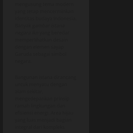
mengusung tema modern
yang tetap mencerminkan
identitas budaya Indonesia.
Banyak
gambar istana
negara ikn
yang beredar
memperlihatkan desain
dengan elemen sayap
Garuda sebagai simbol
negara.
Bangunan istana dirancang
untuk menyatu dengan
alam sekitar,
mengedepankan prinsip
ramah lingkungan dan
efisiensi energi. Area hijau
yang luas menjadi bagian
integral dari kompleks