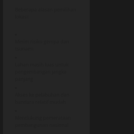
Beberapa alasan pemilihan
lokasi:
Minim risiko gempa dan
tsunami
Lahan masih luas untuk
pengembangan jangka
panjang
Akses ke pelabuhan dan
bandara relatif mudah
Mendukung pemerataan
pembangunan nasional