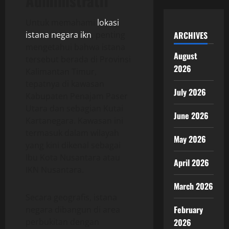
Administratif
Untuk memahami
lokasi
istana negara ikn
, penting
ARCHIVES
mengetahui bahwa istana
August
tersebut berada di Provinsi
2026
Kalimantan Timur,
tepatnya di kawasan
July 2026
Kabupaten Penajam Paser
Utara dan sebagian Kutai
June 2026
Kartanegara. Kawasan ini
termasuk dalam wilayah
May 2026
yang kini dikenal sebagai
Ibu Kota Nusantara atau
April 2026
IKN Nusantara.
March 2026
Secara geografis, istana
February
negara dibangun di area
perbukitan dengan
2026