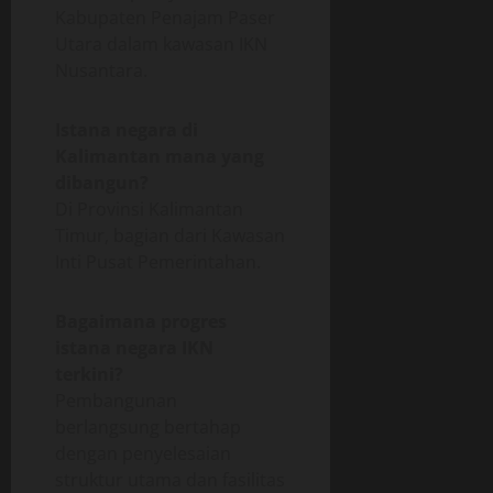
Kabupaten Penajam Paser
Utara dalam kawasan IKN
Nusantara.
Istana negara di
Kalimantan mana yang
dibangun?
Di Provinsi Kalimantan
Timur, bagian dari Kawasan
Inti Pusat Pemerintahan.
Bagaimana progres
istana negara IKN
terkini?
Pembangunan
berlangsung bertahap
dengan penyelesaian
struktur utama dan fasilitas