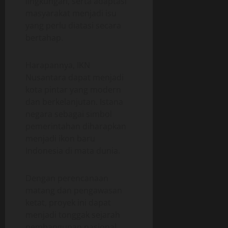
lingkungan, serta adaptasi
masyarakat menjadi isu
yang perlu diatasi secara
bertahap.
Harapannya, IKN
Nusantara dapat menjadi
kota pintar yang modern
dan berkelanjutan. Istana
negara sebagai simbol
pemerintahan diharapkan
menjadi ikon baru
Indonesia di mata dunia.
Dengan perencanaan
matang dan pengawasan
ketat, proyek ini dapat
menjadi tonggak sejarah
pembangunan nasional.