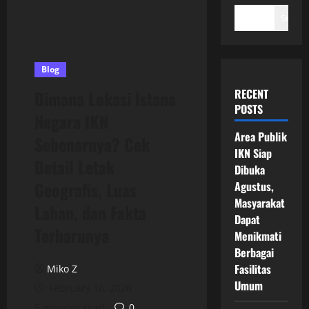
Search
Blog
RECENT
Dimana Lokasi Istana
POSTS
Negara IKN
Area Publik
Sebenarnya? Cek
IKN Siap
Detail Letak
Dibuka
Geografis, Luas
Agustus,
Masyarakat
Lahan, dan Fakta
Dapat
Terbarunya
Menikmati
Berbagai
Fasilitas
Miko Z
Umum
February 16, 2026
5 minutes read
0