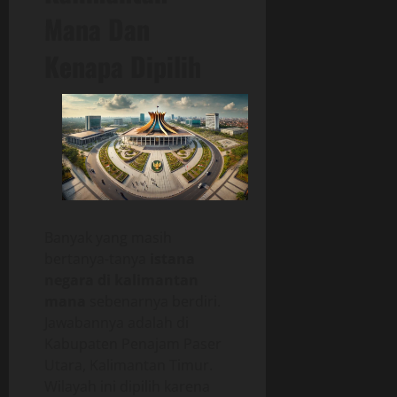
Mana Dan
Kenapa Dipilih
Banyak yang masih
bertanya-tanya
istana
negara di kalimantan
mana
sebenarnya berdiri.
Jawabannya adalah di
Kabupaten Penajam Paser
Utara, Kalimantan Timur.
Wilayah ini dipilih karena