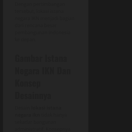
Dengan pertimbangan
tersebut, lokasi istana
negara IKN menjadi bagian
dari rencana besar
pembangunan Indonesia
ke depan.
Gambar Istana
Negara IKN Dan
Konsep
Desainnya
Desain
lokasi istana
negara ikn
tidak hanya
sekadar bangunan
administratif. Konsepnya