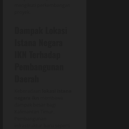
mengikuti perkembangan
proyek.
Dampak Lokasi
Istana Negara
IKN Terhadap
Pembangunan
Daerah
Keberadaan
lokasi istana
negara ikn
membawa
dampak besar bagi
Kalimantan Timur.
Pembangunan
infrastruktur baru seperti