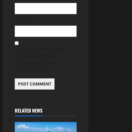
Website
Save my name, email,
and website in this
browser for the next
time I comment.
RELATED NEWS