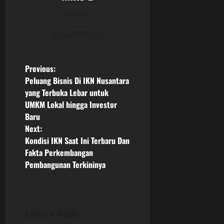
Author
View All Posts
P
Previous:
Peluang Bisnis Di IKN Nusantara
o
yang Terbuka Lebar untuk
UMKM Lokal hingga Investor
s
Baru
Next:
t
Kondisi IKN Saat Ini Terbaru Dan
n
Fakta Perkembangan
Pembangunan Terkininya
a
v
Leave a Reply
i