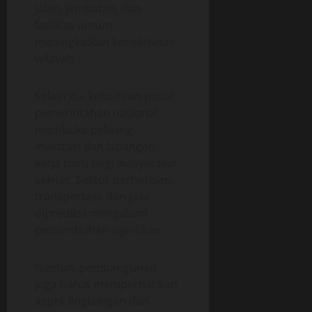
jalan, jembatan, dan
fasilitas umum
meningkatkan konektivitas
wilayah.
Selain itu, kehadiran pusat
pemerintahan nasional
membuka peluang
investasi dan lapangan
kerja baru bagi masyarakat
sekitar. Sektor perhotelan,
transportasi, dan jasa
diprediksi mengalami
pertumbuhan signifikan.
Namun, pembangunan
juga harus memperhatikan
aspek lingkungan dan