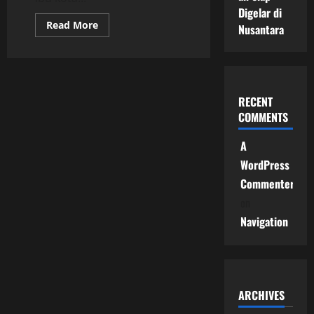
Digelar di
Read
Read More
Nusantara
more
about
Peluang
Investasi
Properti
di
IKN
RECENT
Prospek
Besar
COMMENTS
di
Tengah
Transformasi
A
Ibu
Kota
WordPress
Baru
Indonesia
Commenter
on
Navigation
ARCHIVES