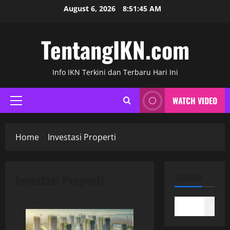
Skip
August 6, 2026
8:51:46 AM
to
content
TentangIKN.com
Info IKN Terkini dan Terbaru Hari Ini
WATCH VIDEO
Primary
Menu
Home
Investasi Properti
Investasi Properti
SEARCH
Search