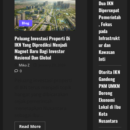
Properti
Dua IKN
Di
Dipercepat
IKN
2026
Pemerintah
Prospek
Harga
Blog
, Fokus
Tanah
pada
Hunian
dan
Infrastrukt
Peluang Investasi Properti Di
Komersial
IKN Yang Diprediksi Menjadi
ur dan
Magnet Baru Bagi Investor
Kawasan
Nasional Dan Global
Inti
Miko Z
January 29, 2026
0
Otorita IKN
Gandeng
Peluang investasi properti
PNM UMKM
di IKN terus menjadi topik
Dorong
hangat yang dibicarakan
Ekonomi
sejak pemerintah
Lokal di Ibu
menetapkan Nusantara
Kota
sebagai ibu...
Nusantara
Read
Read More