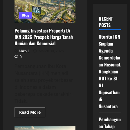
Blog
RECENT
POSTS
Peluang Investasi Properti Di
Otorita IKN
IKN 2026 Prospek Harga Tanah
Hunian dan Komersial
Siapkan
Agenda
Miko Z
March 30, 2026
Kemerdeka
0
an Nasional,
Pembangunan Ibu Kota
Rangkaian
Nusantara (IKN) menjadi
HUT ke-81
salah satu proyek terbesar
RI
di Indonesia dalam
Dipusatkan
beberapa dekade terakhir.
di
Tidak...
Nusantara
Read
Read More
more
Pembangun
about
Peluang
an Tahap
Investasi