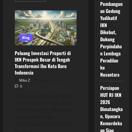
more
Pembangun
about
Peluang
an Gedung
Investasi
Properti
Yudikatif
Di
IKN
IKN
Yang
Dikebut,
Diprediksi
Menjadi
Blog
Dukung
Magnet
Baru
Perpindaha
Bagi
Peluang Investasi Properti di
n Lembaga
Investor
Nasional
IKN Prospek Besar di Tengah
Peradilan
Dan
Transformasi Ibu Kota Baru
Global
ke
Indonesia
Nusantara
Miko Z
January 19, 2026
0
Persiapan
HUT RI IKN
Peluang investasi properti
2026
di IKN menjadi topik yang
Dimatangka
semakin sering dibicarakan
n, Upacara
sejak pemerintah
Kemerdeka
menetapkan pemindahan
an Siap
ibu kota...