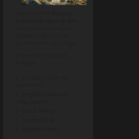
Dalam konteks
Peluang
Investasi Properti Di IKN
,
terdapat beberapa jenis
properti yang memiliki
potensi keuntungan tinggi.
Jenis properti tersebut
meliputi:
Hunian (rumah dan
apartemen)
Properti komersial
(ruko, kantor)
Tanah kavling
Properti sewa
Kawasan bisnis