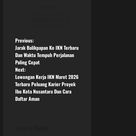
Author
View All Posts
P
Previous:
Jarak Balikpapan Ke IKN Terbaru
o
Dan Waktu Tempuh Perjalanan
Paling Cepat
s
Next:
Lowongan Kerja IKN Maret 2026
t
Terbaru Peluang Karier Proyek
n
Ibu Kota Nusantara Dan Cara
Daftar Aman
a
v
Leave a Reply
i