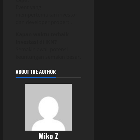
Event yang
mempertemukan investor
dan developer properti.
Kapan waktu terbaik
investasi di IKN?
Semakin awal, potensi
keuntungan semakin besar.
ABOUT THE AUTHOR
Miko Z