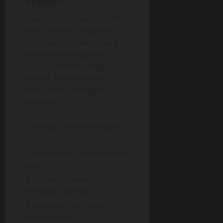
Salah satu indikator utama
dari
investasi properti di
ikn
adalah kenaikan harga
tanah dan bangunan.
Seiring perkembangan
proyek, harga properti
mengalami peningkatan
signifikan.
Harga tanah meningkat
setiap tahun
Permintaan hunian terus
naik
Properti komersial
semakin diminati
Investor luar daerah
mulai masuk