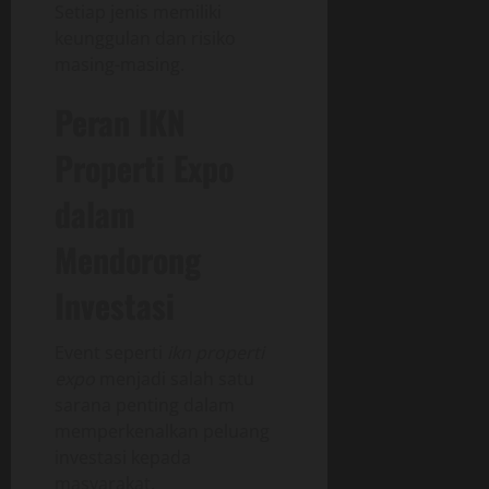
Setiap jenis memiliki
keunggulan dan risiko
masing-masing.
Peran IKN
Properti Expo
dalam
Mendorong
Investasi
Event seperti
ikn properti
expo
menjadi salah satu
sarana penting dalam
memperkenalkan peluang
investasi kepada
masyarakat.