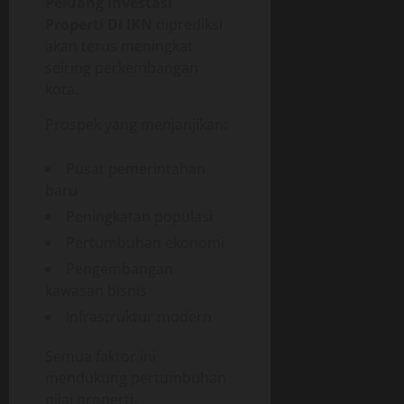
Peluang Investasi
Properti Di IKN
diprediksi
akan terus meningkat
seiring perkembangan
kota.
Prospek yang menjanjikan:
Pusat pemerintahan
baru
Peningkatan populasi
Pertumbuhan ekonomi
Pengembangan
kawasan bisnis
Infrastruktur modern
Semua faktor ini
mendukung pertumbuhan
nilai properti.