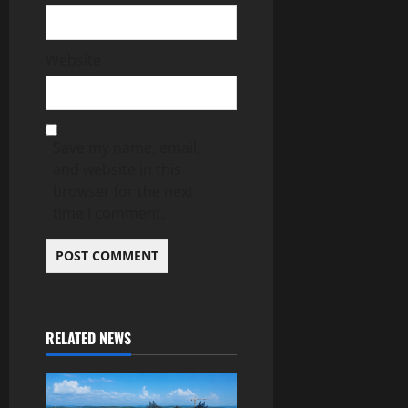
Website
Save my name, email,
and website in this
browser for the next
time I comment.
RELATED NEWS