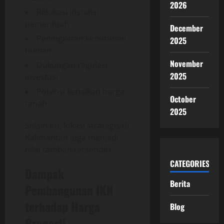
2026
Relokasi instansi
pemerintah
December
Peningkatan kebutuhan
2025
hunian
November
Dukungan regulasi
2025
investasi
Potensi kenaikan harga
October
tanah
2025
Selain itu, lokasi strategis di
Kalimantan juga menjadi
nilai tambah tersendiri.
CATEGORIES
Dampak
Berita
Pembangunan IKN
terhadap Harga
Blog
Properti