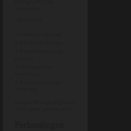
strategi yang bisa
diterapkan.
Tips penting:
Lakukan riset pasar
Pilih lokasi strategis
Perhatikan legalitas
properti
Hitung potensi
keuntungan
Gunakan developer
terpercaya
Dengan strategi yang tepat,
risiko dapat diminimalkan.
Perbandingan