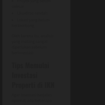
Proyek yang belum
selesai
Likuiditas rendah
Lokasi yang belum
berkembang
Oleh karena itu, analisis
yang matang sangat
diperlukan sebelum
berinvestasi.
Tips Memulai
Investasi
Properti di IKN
Agar investasi berjalan
optimal, ada beberapa