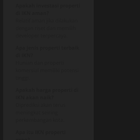
Apakah investasi properti
di IKN aman?
Relatif aman jika dilakukan
dengan riset dan memilih
developer terpercaya.
Apa jenis properti terbaik
di IKN?
Hunian dan properti
komersial memiliki potensi
tinggi.
Apakah harga properti di
IKN akan naik?
Diprediksi akan terus
meningkat seiring
perkembangan kota.
Apa itu IKN properti
expo?