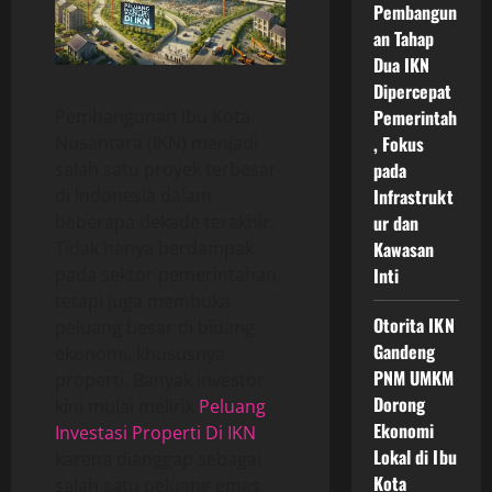
Pembangun
an Tahap
Dua IKN
Dipercepat
Pembangunan Ibu Kota
Pemerintah
Nusantara (IKN) menjadi
, Fokus
salah satu proyek terbesar
pada
di Indonesia dalam
Infrastrukt
beberapa dekade terakhir.
ur dan
Tidak hanya berdampak
Kawasan
pada sektor pemerintahan,
Inti
tetapi juga membuka
Otorita IKN
peluang besar di bidang
Gandeng
ekonomi, khususnya
PNM UMKM
properti. Banyak investor
Dorong
kini mulai melirik
Peluang
Ekonomi
Investasi Properti Di IKN
Lokal di Ibu
karena dianggap sebagai
Kota
salah satu peluang emas