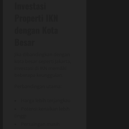
Investasi
Properti IKN
dengan Kota
Besar
Jika dibandingkan dengan
kota besar seperti Jakarta,
investasi di IKN memiliki
beberapa keunggulan.
Perbandingan utama:
Harga lebih terjangkau
Potensi kenaikan lebih
tinggi
Persaingan masih