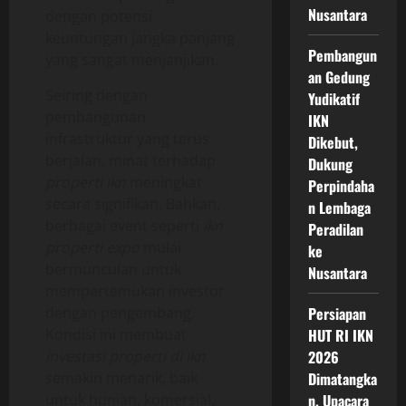
Nusantara
dengan potensi
keuntungan jangka panjang
Pembangun
yang sangat menjanjikan.
an Gedung
Seiring dengan
Yudikatif
pembangunan
IKN
infrastruktur yang terus
Dikebut,
berjalan, minat terhadap
Dukung
properti ikn
meningkat
Perpindaha
secara signifikan. Bahkan,
n Lembaga
berbagai event seperti
ikn
Peradilan
properti expo
mulai
ke
bermunculan untuk
Nusantara
mempertemukan investor
dengan pengembang.
Persiapan
Kondisi ini membuat
HUT RI IKN
investasi properti di ikn
2026
semakin menarik, baik
Dimatangka
untuk hunian, komersial,
n, Upacara