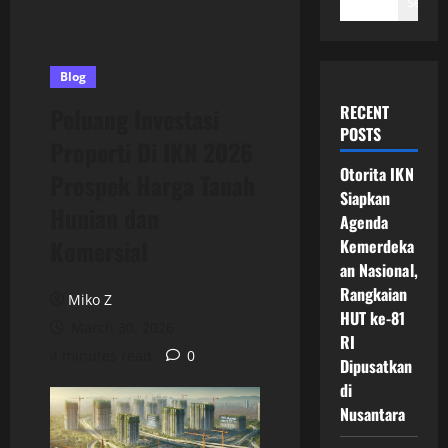
Search
Blog
RECENT
Peluang Investasi
POSTS
Properti Di IKN 2026
Otorita IKN
Prospek Harga Tanah
Siapkan
Hunian dan
Agenda
Komersial
Kemerdeka
an Nasional,
Rangkaian
Miko Z
HUT ke-81
March 30, 2026
RI
4 minutes read
0
Dipusatkan
di
Nusantara