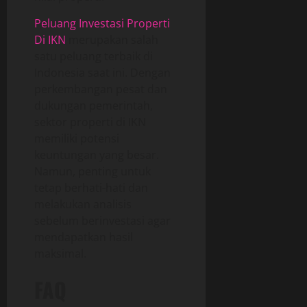
Peluang Investasi Properti
Di IKN
merupakan salah
satu peluang terbaik di
Indonesia saat ini. Dengan
perkembangan pesat dan
dukungan pemerintah,
sektor properti di IKN
memiliki potensi
keuntungan yang besar.
Namun, penting untuk
tetap berhati-hati dan
melakukan analisis
sebelum berinvestasi agar
mendapatkan hasil
maksimal.
FAQ