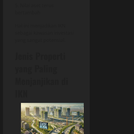
Nilai aset terus
bertambah
Hal ini menjadikan IKN
sebagai kawasan investasi
yang sangat potensial.
Jenis Properti
yang Paling
Menjanjikan di
IKN