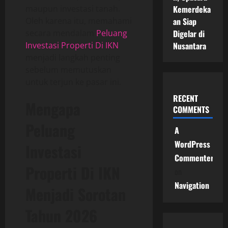
maupun investasi tanah.
Kemerdeka
Oleh karena itu, memahami
an Siap
secara mendalam
Peluang
Digelar di
Investasi Properti Di IKN
Nusantara
menjadi langkah penting
sebelum memutuskan
untuk terjun ke pasar ini.
RECENT
Mengapa
COMMENTS
Peluang
A
WordPress
Investasi
Commenter
Properti Di IKN
on
Navigation
Menjadi Sorotan
Tahun 2026