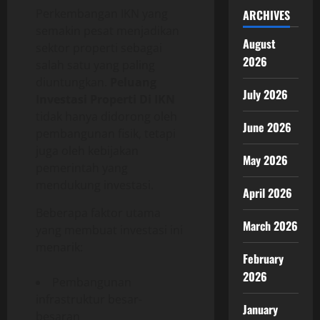
Perkembangan IKN yang
ARCHIVES
semakin pesat menjadikan
August
sektor properti sebagai
2026
salah satu yang paling
diuntungkan.
Peluang
July 2026
Investasi Properti Di IKN
tidak hanya didorong oleh
June 2026
pembangunan fisik, tetapi
juga oleh kebijakan
May 2026
pemerintah yang
mendukung investasi.
April 2026
Beberapa faktor utama
March 2026
yang membuat investasi ini
menarik:
February
2026
Pembangunan
infrastruktur besar-
January
besaran