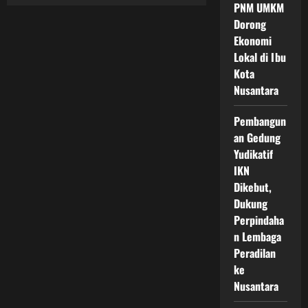
Fasilitas
PNM UMKM
Umum
IKN
Dorong
2025
Ekonomi
dan
Perkembangan
Lokal di Ibu
Layanan
Kota
Kota
Baru
Nusantara
Nusantara
untuk
Warga
dan
Pembangun
Pendatang
an Gedung
Yudikatif
IKN
Dikebut,
Dukung
Perpindaha
n Lembaga
Peradilan
ke
Nusantara