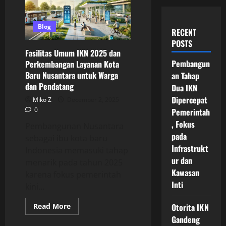
Blog
RECENT
POSTS
Fasilitas Umum IKN 2025 dan
Pembangun
Perkembangan Layanan Kota
Baru Nusantara untuk Warga
an Tahap
dan Pendatang
Dua IKN
Dipercepat
Miko Z
December 2, 2025
0
Pemerintah
, Fokus
Pembangunan Nusantara
pada
sebagai ibu kota baru
Infrastrukt
Indonesia memasuki tahap
ur dan
menarik pada tahun 2025
Kawasan
karena fokus pemerintah
Inti
kini...
Read
Read More
Otorita IKN
more
Gandeng
about