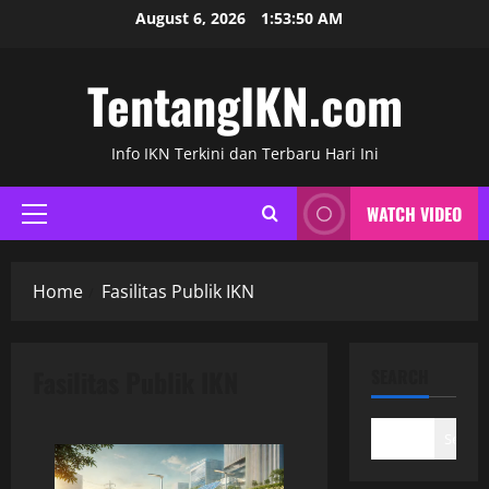
Skip
August 6, 2026
1:53:51 AM
to
content
TentangIKN.com
Info IKN Terkini dan Terbaru Hari Ini
WATCH VIDEO
Primary
Menu
Home
Fasilitas Publik IKN
Fasilitas Publik IKN
SEARCH
Search