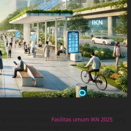
ru Indonesia memasuki tahap menarik pada tahun
enghadirkan berbagai
Fasilitas umum IKN 2025
yang
dan investor. Dua paragraf pembuka ini