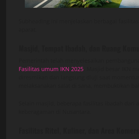
Subheading ini menjelaskan berbagai fasilita
aparat.
Masjid, Tempat Ibadah, dan Ruang Komu
Pemerintah telah menyelesaikan pembangunan 
Fasilitas umum IKN 2025
. Masjid besar IKN 
diresmikan dan langsung diuji saat momentum
melaksanakan salat di sana, membuktikan ba
Selain masjid, beberapa fasilitas ibadah da
keberagaman di Nusantara.
Fasilitas Ritel, Kuliner, dan Area Komers