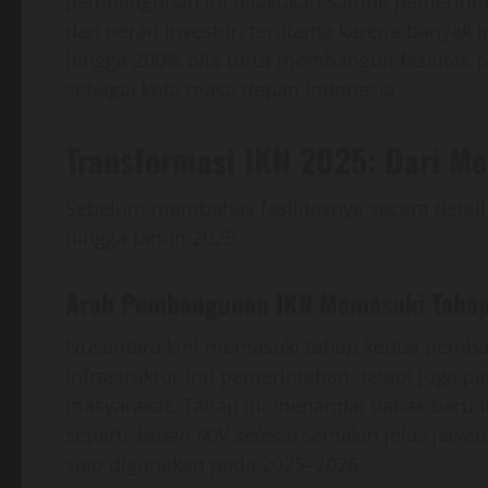
pembangunan ini dilakukan sambil pemerint
dan peran investor, terutama karena banyak i
hingga 200% bila turut membangun fasilitas pu
sebagai kota masa depan Indonesia.
Transformasi IKN 2025: Dari Me
Sebelum membahas fasilitasnya secara detai
hingga tahun 2025.
Arah Pembangunan IKN Memasuki Taha
Nusantara kini memasuki tahap kedua pemba
infrastruktur inti pemerintahan, tetapi juga 
masyarakat. Tahap ini menandai babak baru I
seperti
kapan IKN selesai
semakin jelas jawaba
siap digunakan pada 2025–2026.