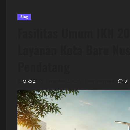
Blog
Fasilitas Umum IKN 2
Layanan Kota Baru Nus
Pendatang
Miko Z
December 2, 2025
6 minutes read
0