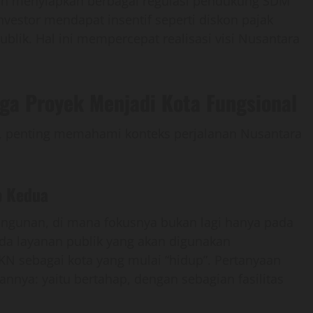
ah menyiapkan berbagai regulasi pendukung SDM
nvestor mendapat insentif seperti diskon pajak
blik. Hal ini mempercepat realisasi visi Nusantara
ga Proyek Menjadi Kota Fungsional
l, penting memahami konteks perjalanan Nusantara
p Kedua
ngunan, di mana fokusnya bukan lagi hanya pada
pada layanan publik yang akan digunakan
KN sebagai kota yang mulai “hidup”. Pertanyaan
nnya: yaitu bertahap, dengan sebagian fasilitas