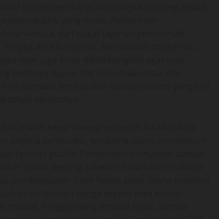
adar proyek pembangunan jangka panjang, tetapi
layanan publik yang nyata. Pemerintah
 dasar—mulai dari pusat layanan pemerintah,
, hingga area komersial. Bersamaan dengan itu,
lingkungan juga terus dikembangkan agar siap
ang bertanya
kapan IKN diresmikan
atau
IKN
n ini semakin terlihat dari fasilitas umum yang kini
k tahap berikutnya.
lik makin besar karena sejumlah fasilitas kota
an pekerja konstruksi, terutama jelang momentum
rapa fasilitas publik. Pemerintah menyadari bahwa
akan syarat penting sebelum kota baru ini dihuni
okus pembangunan tidak hanya pada istana presiden
tuhan sehari-hari warga seperti area kuliner,
asi massal, hingga ruang terbuka hijau. Semua