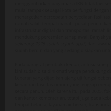
menggambarkan bagaimana IKN tidak lagi sek
mulai tampak sebagai kota berfungsi dengan 
menargetkan percepatan penyediaan fasilitas
rumah sakit, tempat ibadah, pusat pendidikan
infrastruktur digital dan transportasi ramah 
mendukung peresmian tahap awal. Banyak y
sekarang 2025 sudah sejauh apa?
, dan jawaba
sudah berdiri dan yang sedang disiapkan untu
Pada paragraf pembuka kedua, antusiasme pub
kini sudah bisa dinikmati warga pendukung d
Lebaran yang dijadikan ajang uji fungsi bebe
kehadiran fasilitas umum yang lengkap merup
secara penuh. Oleh karena itu, pada 2025, f
dan kantor kementerian, tetapi juga pada kebu
tempat belanja, layanan air bersih, transport