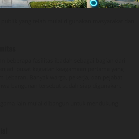
s publik yang telah mulai digunakan masyarakat dan
nitas
beberapa fasilitas ibadah sebagai bagian dari
menjadi pusat kegiatan keagamaan pertama yang
 Lebaran. Banyak warga, pekerja, dan pejabat
hwa bangunan tersebut sudah siap digunakan.
ri agama lain mulai dibangun untuk mendukung
ial