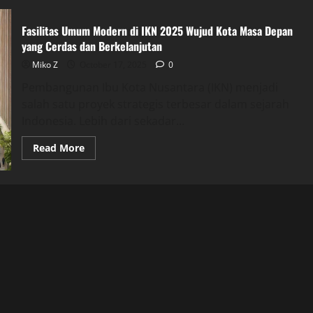
Fasilitas Umum Modern di IKN 2025 Wujud Kota Masa Depan
yang Cerdas dan Berkelanjutan
Miko Z
October 17, 2025
0
Pembangunan Ibu Kota Nusantara (IKN) menjadi
salah satu proyek strategis terbesar dalam sejarah
Indonesia. Lebih dari sekadar...
Read
Read More
more
about
Fasilitas
Umum
Modern
di
IKN
2025
Wujud
Kota
Masa
Depan
yang
Cerdas
dan
Berkelanjutan