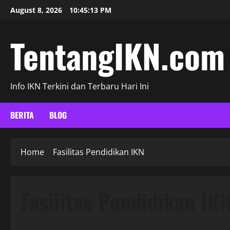
Skip
August 8, 2026
10:45:13 PM
to
content
TentangIKN.com
Info IKN Terkini dan Terbaru Hari Ini
BERITA
BLOG
Home
Fasilitas Pendidikan IKN
Fasilitas Pendidikan IK