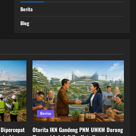
Berita
Blog
Berita
Dipercepat
Otorita IKN Gandeng PNM UMKM Dorong