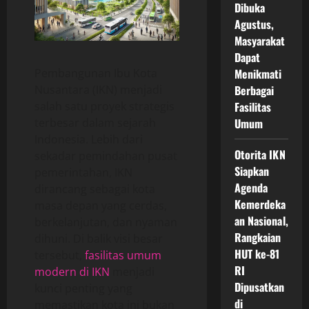
Dibuka
Agustus,
Masyarakat
Dapat
Pembangunan Ibu Kota
Menikmati
Nusantara (IKN) menjadi
Berbagai
salah satu proyek strategis
Fasilitas
terbesar dalam sejarah
Umum
Indonesia. Lebih dari
Otorita IKN
sekadar pemindahan pusat
Siapkan
pemerintahan, IKN
Agenda
dirancang sebagai kota
Kemerdeka
masa depan yang cerdas,
an Nasional,
berkelanjutan, dan nyaman
Rangkaian
dihuni. Di balik visi besar
HUT ke-81
tersebut,
fasilitas umum
RI
modern di IKN
menjadi
Dipusatkan
kunci penting yang
di
memastikan kota ini bukan