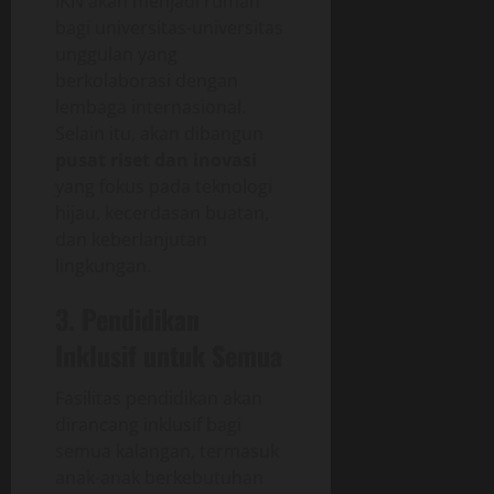
IKN akan menjadi rumah
bagi universitas-universitas
unggulan yang
berkolaborasi dengan
lembaga internasional.
Selain itu, akan dibangun
pusat riset dan inovasi
yang fokus pada teknologi
hijau, kecerdasan buatan,
dan keberlanjutan
lingkungan.
3. Pendidikan
Inklusif untuk Semua
Fasilitas pendidikan akan
dirancang inklusif bagi
semua kalangan, termasuk
anak-anak berkebutuhan