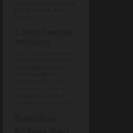
bahkan berkonsultasi jarak
jauh tanpa perlu datang
langsung.
3. Sistem Kesehatan
Terintegrasi
Seluruh fasilitas kesehatan
akan terhubung dalam satu
sistem digital nasional. Hal
ini memungkinkan
pertukaran data pasien
secara cepat dan aman,
sehingga penanganan
medis menjadi lebih efektif.
Pendidikan
Berkelas Dunia