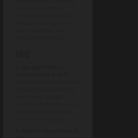
IKN bukan hanya ibu kota
baru, tetapi simbol
transformasi Indonesia
menuju masa depan yang
lebih maju, hijau, dan
berdaya saing global.
FAQ
1. Apa saja fasilitas
umum utama di IKN?
Fasilitas utamanya meliputi
transportasi publik listrik,
rumah sakit canggih,
sekolah ramah lingkungan,
taman kota, dan layanan
pemerintahan digital.
2. Apakah transportasi di