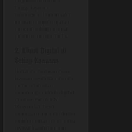
diagnosis berbasis AI
hingga layanan
telemedisin. Rumah sakit
ini akan menjadi rujukan
nasional sekaligus pusat
pelatihan tenaga medis.
2. Klinik Digital di
Setiap Kawasan
Untuk memastikan akses
layanan kesehatan merata,
pemerintah akan
membangun
klinik digital
di setiap distrik IKN.
Masyarakat dapat
memesan janji temu dokter
melalui aplikasi, memantau
riwayat kesehatan, dan