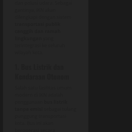
dan polusi udara. Sebagai
gantinya, IKN akan
dilengkapi dengan sistem
transportasi publik
canggih dan ramah
lingkungan
yang
terintegrasi ke seluruh
wilayah kota.
1. Bus Listrik dan
Kendaraan Otonom
Salah satu fasilitas umum
modern di IKN adalah
penggunaan
bus listrik
tanpa emisi
sebagai tulang
punggung transportasi
kota. Bus ini akan
beroperasi secara