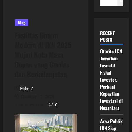
Search
Blog
RECENT
Fasilitas Umum
POSTS
Modern di IKN 2025
Otorita IKN
Wujud Kota Masa
Tawarkan
Depan yang Cerdas
Insentif
dan Berkelanjutan
Fiskal
Investor,
Perkuat
Miko Z
Kepastian
October 17, 2025
Investasi di
7 minutes read
0
Nusantara
Area Publik
IKN Siap