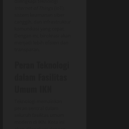
dilengkapi teknologi
Internet of Things
(IoT),
sistem keamanan siber
canggih, dan infrastruktur
komunikasi yang cepat.
Dengan ini, birokrasi akan
menjadi lebih efisien dan
transparan.
Peran Teknologi
dalam Fasilitas
Umum IKN
Teknologi memainkan
peran sentral dalam
seluruh fasilitas umum
modern di IKN. Kota ini
akan dilengkapi dengan