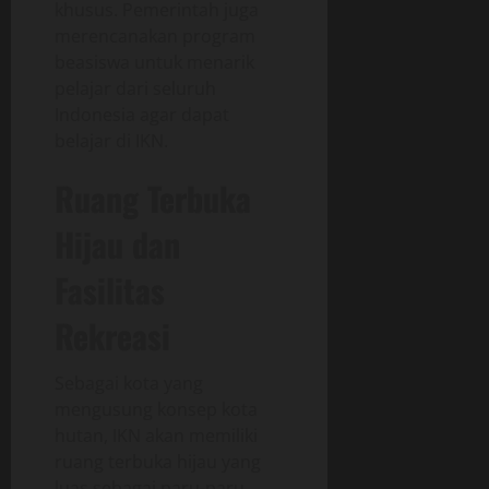
khusus. Pemerintah juga
merencanakan program
beasiswa untuk menarik
pelajar dari seluruh
Indonesia agar dapat
belajar di IKN.
Ruang Terbuka
Hijau dan
Fasilitas
Rekreasi
Sebagai kota yang
mengusung konsep kota
hutan, IKN akan memiliki
ruang terbuka hijau yang
luas sebagai paru-paru