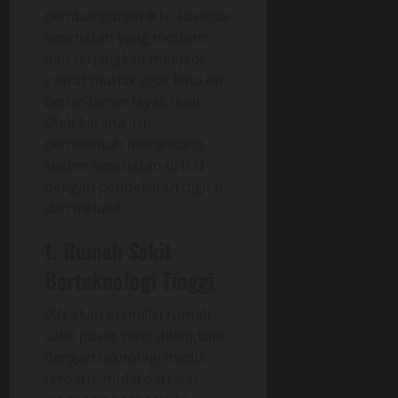
pembangunan IKN. Fasilitas
kesehatan yang modern
dan terjangkau menjadi
syarat mutlak agar kota ini
benar-benar layak huni.
Oleh karena itu,
pemerintah merancang
sistem kesehatan di IKN
dengan pendekatan digital
dan inklusif.
1. Rumah Sakit
Berteknologi Tinggi
IKN akan memiliki rumah
sakit pusat yang dilengkapi
dengan teknologi medis
terbaru, mulai dari alat