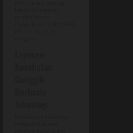
ke moda lain tanpa perlu
keluar dari kawasan
terminal utama,
menjadikan mobilitas lebih
efisien dan ramah
pengguna.
Layanan
Kesehatan
Canggih
Berbasis
Teknologi
Pusat layanan kesehatan
menjadi salah satu
prioritas utama dalam