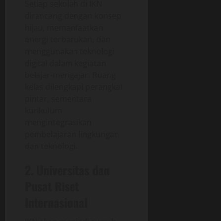
Setiap sekolah di IKN
dirancang dengan konsep
hijau, memanfaatkan
energi terbarukan, dan
menggunakan teknologi
digital dalam kegiatan
belajar-mengajar. Ruang
kelas dilengkapi perangkat
pintar, sementara
kurikulum
mengintegrasikan
pembelajaran lingkungan
dan teknologi.
2. Universitas dan
Pusat Riset
Internasional