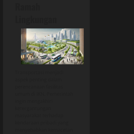
Ramah
Lingkungan
Transportasi menjadi
aspek penting dalam
perencanaan fasilitas
umum di IKN. Pemerintah
ingin mengakhiri
ketergantungan
masyarakat terhadap
kendaraan pribadi yang
menyebabkan kemacetan