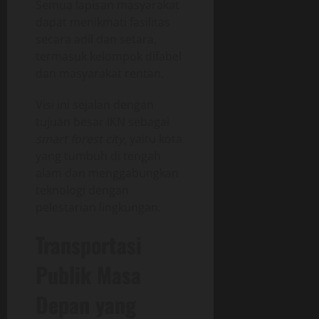
Semua lapisan masyarakat
dapat menikmati fasilitas
secara adil dan setara,
termasuk kelompok difabel
dan masyarakat rentan.
Visi ini sejalan dengan
tujuan besar IKN sebagai
smart forest city
, yaitu kota
yang tumbuh di tengah
alam dan menggabungkan
teknologi dengan
pelestarian lingkungan.
Transportasi
Publik Masa
Depan yang