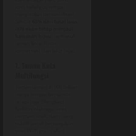
kota sekaligus tempat
masyarakat bersosialisasi.
Sekitar
65% dari total luas
IKN akan tetap menjadi
kawasan hijau
, termasuk
taman kota, hutan
konservasi, dan jalur hijau.
1. Taman Kota
Multifungsi
Taman-taman di IKN bukan
hanya tempat bersantai,
tetapi juga dilengkapi
fasilitas olahraga, area
bermain anak, dan ruang
publik untuk pertunjukan
seni. Wi-Fi gratis akan