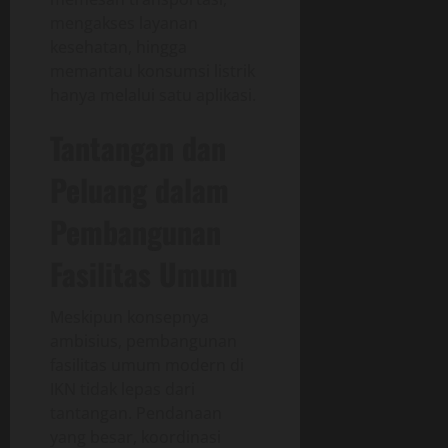
mengakses layanan
kesehatan, hingga
memantau konsumsi listrik
hanya melalui satu aplikasi.
Tantangan dan
Peluang dalam
Pembangunan
Fasilitas Umum
Meskipun konsepnya
ambisius, pembangunan
fasilitas umum modern di
IKN tidak lepas dari
tantangan. Pendanaan
yang besar, koordinasi