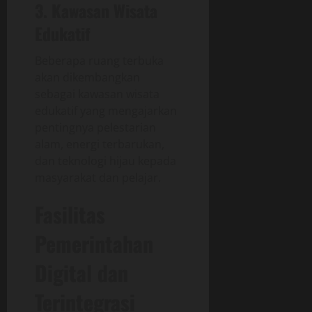
3. Kawasan Wisata
Edukatif
Beberapa ruang terbuka
akan dikembangkan
sebagai kawasan wisata
edukatif yang mengajarkan
pentingnya pelestarian
alam, energi terbarukan,
dan teknologi hijau kepada
masyarakat dan pelajar.
Fasilitas
Pemerintahan
Digital dan
Terintegrasi