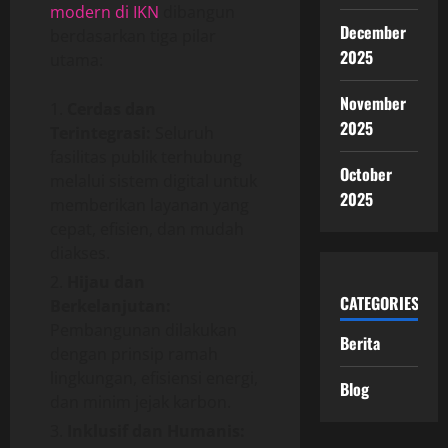
modern di IKN
dibangun
December
berdasarkan tiga pilar
2025
utama:
November
Cerdas dan
2025
Terintegrasi:
Seluruh
fasilitas publik terhubung
October
melalui sistem digital untuk
2025
memberikan layanan yang
cepat, efisien, dan mudah
diakses.
Hijau dan
CATEGORIES
Berkelanjutan:
Pembangunan dilakukan
Berita
dengan prinsip ramah
lingkungan, efisiensi energi,
Blog
dan minim jejak karbon.
Inklusif dan Humanis: