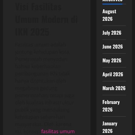
Visi Fasilitas
August
Umum Modern di
2026
IKN 2025
July 2026
Fasilitas umum adalah
June 2026
jantung kehidupan kota.
Pemerintah menyadari
May 2026
bahwa keberhasilan
pembangunan IKN tidak
April 2026
hanya ditentukan oleh
March 2026
megahnya gedung
pemerintahan, tetapi juga
February
oleh kualitas infrastruktur
2026
publik yang mendukung
kehidupan sehari-hari
January
masyarakat. Oleh karena
2026
itu, konsep
fasilitas umum