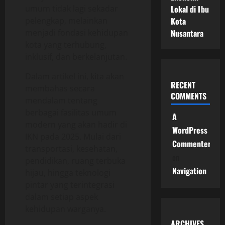
umum tidak lagi sekadar
Lokal di Ibu
pelengkap, melainkan
Kota
menjadi fondasi kehidupan
Nusantara
kota yang terhubung,
inklusif, dan berkelanjutan.
Dalam artikel ini, kita akan
RECENT
membahas secara
COMMENTS
mendalam tentang
berbagai fasilitas umum
A
modern yang akan hadir di
WordPress
IKN pada 2025. Mulai dari
Commenter
transportasi, kesehatan,
on
pendidikan, ruang terbuka
Navigation
hijau, hingga teknologi
pintar yang terintegrasi
dalam setiap aspek
kehidupan warganya.
ARCHIVES