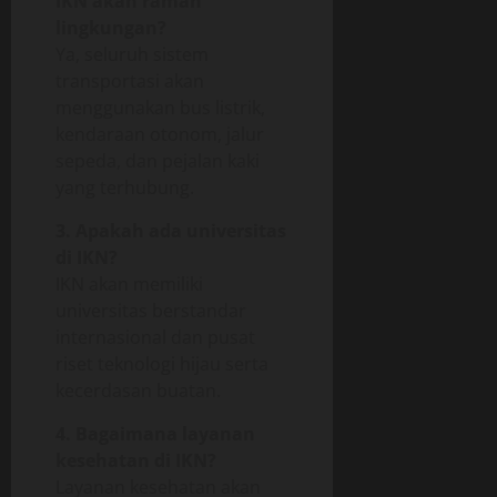
IKN akan ramah
lingkungan?
Ya, seluruh sistem
transportasi akan
menggunakan bus listrik,
kendaraan otonom, jalur
sepeda, dan pejalan kaki
yang terhubung.
3. Apakah ada universitas
di IKN?
IKN akan memiliki
universitas berstandar
internasional dan pusat
riset teknologi hijau serta
kecerdasan buatan.
4. Bagaimana layanan
kesehatan di IKN?
Layanan kesehatan akan