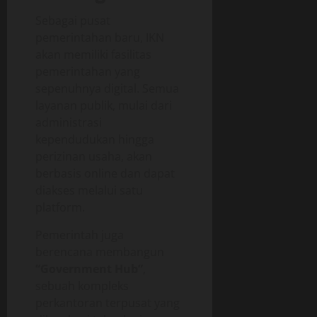
Sebagai pusat
pemerintahan baru, IKN
akan memiliki fasilitas
pemerintahan yang
sepenuhnya digital. Semua
layanan publik, mulai dari
administrasi
kependudukan hingga
perizinan usaha, akan
berbasis online dan dapat
diakses melalui satu
platform.
Pemerintah juga
berencana membangun
“Government Hub”
,
sebuah kompleks
perkantoran terpusat yang