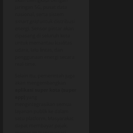
jaringan 5G, pusat data
nasional, serta sistem
smart grid
untuk distribusi
energi. Sensor pintar akan
dipasang di seluruh kota
untuk memantau kualitas
udara, lalu lintas, dan
penggunaan energi secara
real-time.
Selain itu, pemerintah juga
akan mengembangkan
aplikasi super kota (super
app)
yang
mengintegrasikan semua
layanan publik ke dalam
satu platform. Masyarakat
dapat membayar pajak,
memesan transportasi,