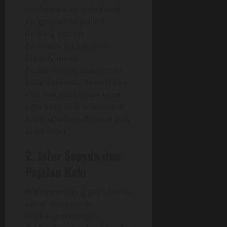
terjadwal dan terhubung
dengan berbagai titik
penting seperti
perkantoran, kawasan
hunian, pusat
perbelanjaan, dan taman
kota. Selain itu, kendaraan
otonom atau tanpa sopir
juga akan diuji coba untuk
meningkatkan efisiensi dan
keamanan.
2. Jalur Sepeda dan
Pejalan Kaki
IKN mendorong gaya hidup
sehat dan ramah
lingkungan dengan