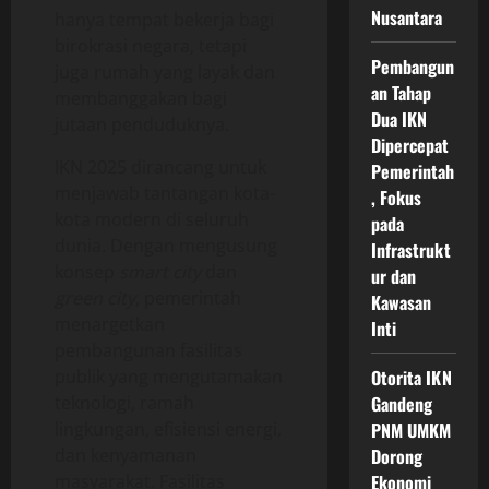
Nusantara
hanya tempat bekerja bagi
birokrasi negara, tetapi
Pembangun
juga rumah yang layak dan
an Tahap
membanggakan bagi
Dua IKN
jutaan penduduknya.
Dipercepat
IKN 2025 dirancang untuk
Pemerintah
menjawab tantangan kota-
, Fokus
kota modern di seluruh
pada
dunia. Dengan mengusung
Infrastrukt
konsep
smart city
dan
ur dan
green city
, pemerintah
Kawasan
menargetkan
Inti
pembangunan fasilitas
publik yang mengutamakan
Otorita IKN
teknologi, ramah
Gandeng
lingkungan, efisiensi energi,
PNM UMKM
dan kenyamanan
Dorong
masyarakat. Fasilitas
Ekonomi