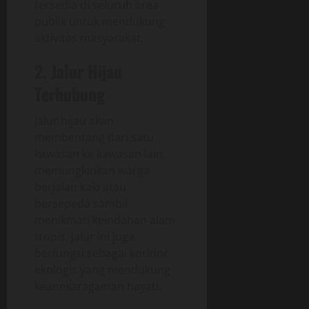
tersedia di seluruh area
publik untuk mendukung
aktivitas masyarakat.
2. Jalur Hijau
Terhubung
Jalur hijau akan
membentang dari satu
kawasan ke kawasan lain,
memungkinkan warga
berjalan kaki atau
bersepeda sambil
menikmati keindahan alam
tropis. Jalur ini juga
berfungsi sebagai koridor
ekologis yang mendukung
keanekaragaman hayati.