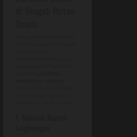
di Tengah Hutan
Tropis
Sebagai kota masa depan,
IKN dirancang tidak hanya
sebagai pusat
pemerintahan tetapi juga
pusat pengetahuan. Oleh
karena itu,
fasilitas
pendidikan modern
menjadi prioritas utama
dalam pengembangan
fasilitas umum di kota ini.
1. Sekolah Ramah
Lingkungan