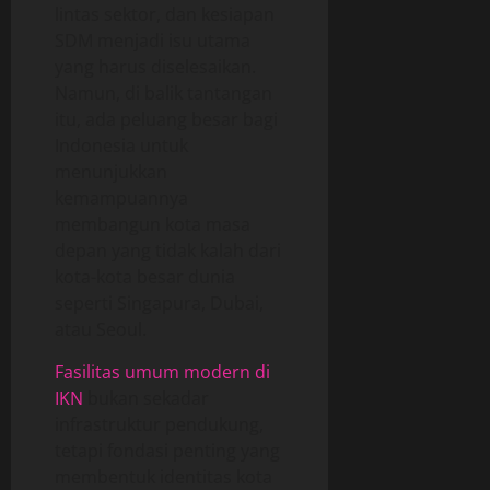
lintas sektor, dan kesiapan
SDM menjadi isu utama
yang harus diselesaikan.
Namun, di balik tantangan
itu, ada peluang besar bagi
Indonesia untuk
menunjukkan
kemampuannya
membangun kota masa
depan yang tidak kalah dari
kota-kota besar dunia
seperti Singapura, Dubai,
atau Seoul.
Fasilitas umum modern di
IKN
bukan sekadar
infrastruktur pendukung,
tetapi fondasi penting yang
membentuk identitas kota