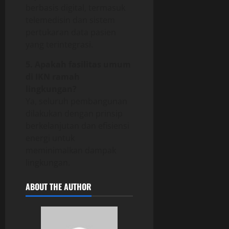
berbasis digital, termasuk
telemedisin dan sistem
pertukaran data pasien
yang terintegrasi.
5. Apakah fasilitas umum
di IKN ramah
lingkungan?
Ya, seluruh pembangunan
dilakukan dengan prinsip
berkelanjutan dan efisiensi
energi untuk
meminimalkan dampak
lingkungan.
ABOUT THE AUTHOR