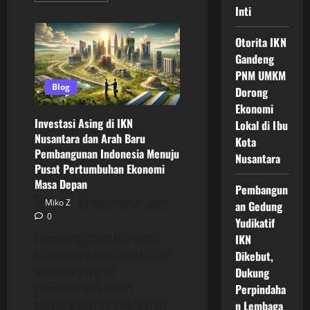
about
Inti
Lapangan
Kerja
Baru
Otorita IKN
di
IKN
Gandeng
Jadi
PNM UMKM
Magnet
Peluang
Blog
Dorong
Karier
bagi
Ekonomi
Generasi
Investasi Asing di IKN
Lokal di Ibu
Muda
Indonesia
Nusantara dan Arah Baru
Kota
di
Pembangunan Indonesia Menuju
Era
Nusantara
Pembangunan
Pusat Pertumbuhan Ekonomi
Nasional
Masa Depan
Pembangun
Miko Z
December 27, 2025
an Gedung
0
Yudikatif
IKN
Pembangunan Ibu Kota
Dikebut,
Nusantara atau IKN bukan
Dukung
sekadar proyek
Perpindaha
pemindahan pusat
n Lembaga
pemerintahan. Lebih dari