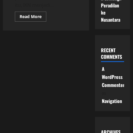
Peradilan
itu, IKN menjadi...
ke
Read
Read More
Nusantara
more
about
Investasi
Asing
di
IKN
Nusantara
RECENT
dan
Arah
COMMENTS
Baru
Pembangunan
Indonesia
A
Menuju
Pusat
WordPress
Pertumbuhan
Ekonomi
Commenter
Masa
Depan
on
Navigation
ARCHIVES