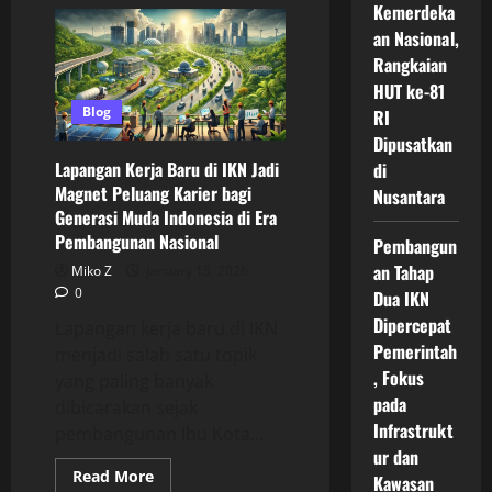
Peluang
Kemerdeka
Investasi
Properti
an Nasional,
Di
Rangkaian
IKN
Yang
HUT ke-81
Diprediksi
Menjadi
Blog
RI
Magnet
Baru
Dipusatkan
Bagi
Lapangan Kerja Baru di IKN Jadi
di
Investor
Nasional
Magnet Peluang Karier bagi
Nusantara
Dan
Generasi Muda Indonesia di Era
Global
Pembangunan Nasional
Pembangun
an Tahap
Miko Z
January 15, 2026
0
Dua IKN
Dipercepat
Lapangan kerja baru di IKN
Pemerintah
menjadi salah satu topik
, Fokus
yang paling banyak
pada
dibicarakan sejak
Infrastrukt
pembangunan Ibu Kota...
ur dan
Read
Read More
Kawasan
more