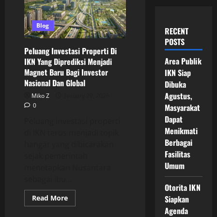
Blog
RECENT
POSTS
Peluang Investasi Properti Di
Area Publik
IKN Yang Diprediksi Menjadi
Magnet Baru Bagi Investor
IKN Siap
Nasional Dan Global
Dibuka
Agustus,
Miko Z
January 29, 2026
0
Masyarakat
Dapat
Peluang investasi properti
Menikmati
di IKN terus menjadi topik
Berbagai
hangat yang dibicarakan
Fasilitas
sejak pemerintah
Umum
menetapkan Nusantara
sebagai ibu...
Otorita IKN
Read
Read More
Siapkan
more
Agenda
about