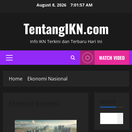
Skip
August 8, 2026
7:01:57 AM
to
content
TentangIKN.com
Info IKN Terkini dan Terbaru Hari Ini
WATCH VIDEO
Primary
Menu
Home
Ekonomi Nasional
Ekonomi Nasional
SEARCH
Search