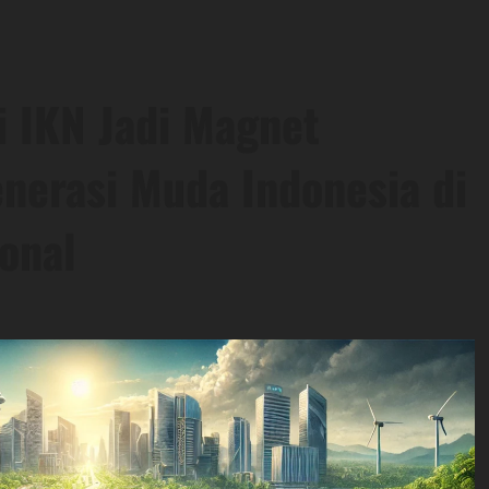
i IKN Jadi Magnet
enerasi Muda Indonesia di
onal