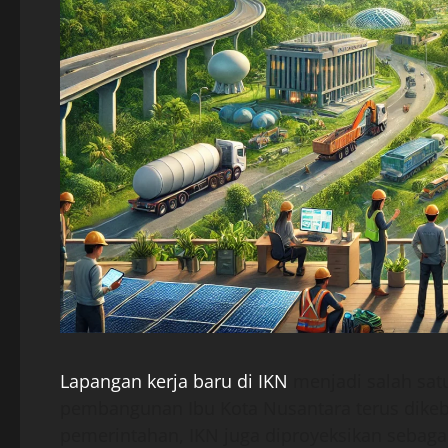
Lapangan kerja baru di IKN
menjadi salah satu
pembangunan Ibu Kota Nusantara terus dike
pemerintahan, IKN juga diproyeksikan sebag