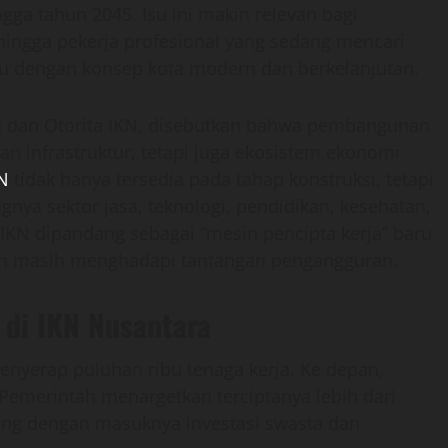
ngga tahun 2045. Isu ini makin relevan bagi
hingga pekerja profesional yang sedang mencari
ru dengan konsep kota modern dan berkelanjutan.
h dan Otorita IKN, disebutkan bahwa pembangunan
n infrastruktur, tetapi juga ekosistem ekonomi
KN
tidak hanya tersedia pada tahap konstruksi, tetapi
nya sektor jasa, teknologi, pendidikan, kesehatan,
IKN dipandang sebagai “mesin pencipta kerja” baru
lain masih menghadapi tantangan pengangguran.
di IKN Nusantara
nyerap puluhan ribu tenaga kerja. Ke depan,
 Pemerintah menargetkan terciptanya lebih dari
iring dengan masuknya investasi swasta dan