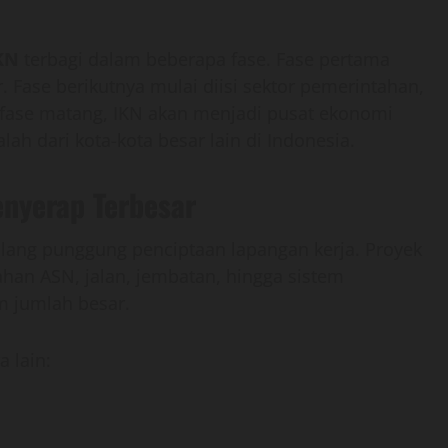
IKN
terbagi dalam beberapa fase. Fase pertama
r. Fase berikutnya mulai diisi sektor pemerintahan,
a fase matang, IKN akan menjadi pusat ekonomi
ah dari kota-kota besar lain di Indonesia.
enyerap Terbesar
ulang punggung penciptaan lapangan kerja. Proyek
n ASN, jalan, jembatan, hingga sistem
m jumlah besar.
 lain: