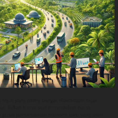
 topik yang paling banyak dibicarakan sejak
but. Bukan hanya soal pemindahan pusat
ai pusat pertumbuhan ekonomi baru yang akan