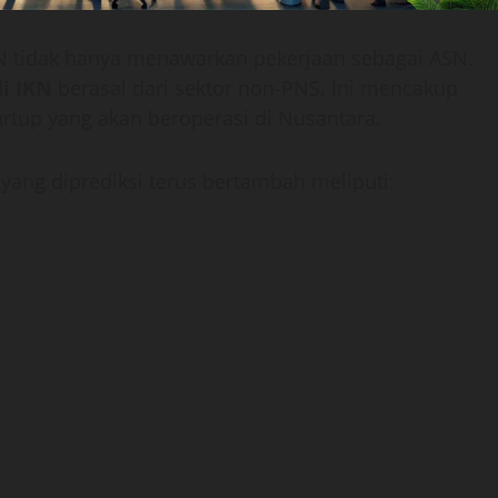
KN tidak hanya menawarkan pekerjaan sebagai ASN.
di IKN
berasal dari sektor non-PNS. Ini mencakup
tup yang akan beroperasi di Nusantara.
yang diprediksi terus bertambah meliputi: