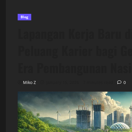
Blog
Lapangan Kerja Baru d
Peluang Karier bagi G
Era Pembangunan Nasi
Miko Z
January 15, 2026
7 minutes read
0