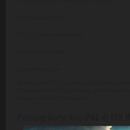
Tukang bangunan dan pekerja lapangan
Operator alat berat
Teknisi listrik dan mekanik
Surveyor dan drafter
Pengawas proyek
Bagi lulusan SMK, ini menjadi peluang nyata
keterampilan teknis dibanding gelar akademik
lulusan smk
terus meningkat.
Peluang Kerja Non-PNS di IKN 