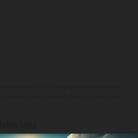
 karena banyak posisi yang lebih mengutamakan
. Tak heran jika pencarian
lowongan kerja di ikn
Makin Luas