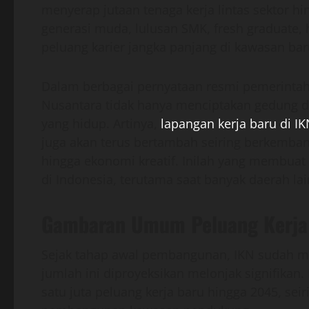
menyerap jutaan tenaga kerja lintas sektor hi
generasi muda, lulusan SMK, fresh graduate, 
peluang karier jangka panjang di kawasan ba
Dalam berbagai pernyataan resmi pemerinta
Nusantara tidak hanya menciptakan gedung da
yang hidup. Artinya,
lapangan kerja baru di I
juga akan terus bertambah seiring berkembang
hingga ekonomi kreatif. Inilah yang membuat 
di Indonesia, terutama saat banyak daerah 
Gambaran Umum Peluang Kerja 
Sejak tahap awal pembangunan, IKN sudah me
jumlah ini diproyeksikan melonjak signifikan.
satu juta peluang kerja baru hingga 2045, se