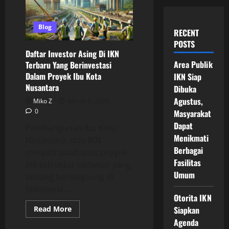
Blog
RECENT
POSTS
Daftar Investor Asing Di IKN
Area Publik
Terbaru Yang Berinvestasi
Dalam Proyek Ibu Kota
IKN Siap
Nusantara
Dibuka
Agustus,
Miko Z
March 6, 2026
0
Masyarakat
Dapat
Pembangunan Ibu Kota
Menikmati
Nusantara atau IKN
Berbagai
menjadi salah satu proyek
Fasilitas
infrastruktur terbesar yang
Umum
sedang berlangsung di
Indonesia....
Otorita IKN
Read
Read More
Siapkan
more
Agenda
about