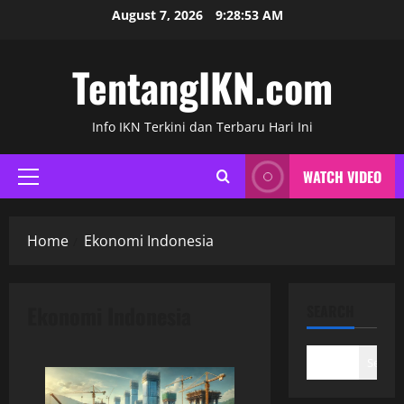
Skip
August 7, 2026
9:28:53 AM
to
content
TentangIKN.com
Info IKN Terkini dan Terbaru Hari Ini
WATCH VIDEO
Primary
Menu
Home
Ekonomi Indonesia
Ekonomi Indonesia
SEARCH
Search