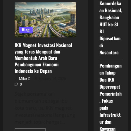
Daftar
Kemerdeka
Investor
Asing
an Nasional,
Di
Rangkaian
IKN
Terbaru
HUT ke-81
Yang
Berinvestasi
Blog
RI
Dalam
Proyek
Dipusatkan
Ibu
IKN Magnet Investasi Nasional
di
Kota
Nusantara
yang Terus Menguat dan
Nusantara
Membentuk Arah Baru
Pembangunan Ekonomi
Pembangun
Indonesia ke Depan
an Tahap
Miko Z
January 14, 2026
Dua IKN
0
Dipercepat
Pemerintah
Sejak pertama kali
, Fokus
diumumkan sebagai ibu
pada
kota baru, isu IKN magnet
Infrastrukt
investasi nasional langsung
ur dan
menjadi topik hangat...
Kawasan