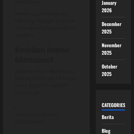
pendanaan.
January
2026
Namun juga membawa
teknologi dan pengalaman
December
dalam pembangunan kota
2025
modern.
November
Kontribusi Investor
2025
Internasional
October
Beberapa kontribusi yang
2025
biasanya diberikan investor
asing dalam proyek IKN
antara lain:
CATEGORIES
Pendanaan proyek
Berita
infrastruktur
Blog