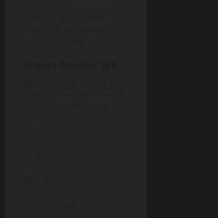
Investasi tersebut juga
membuka peluang kerja
bagi masyarakat.
Negara Investor IKN
Beberapa negara yang
diketahui memiliki investor
dalam proyek IKN antara
lain:
Singapura
Jepang
Korea Selatan