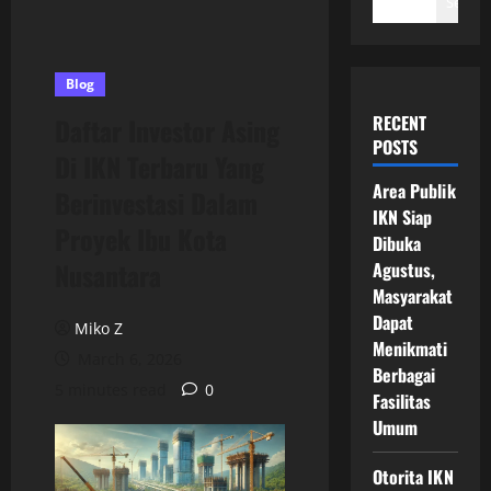
Search
Blog
RECENT
Daftar Investor Asing
POSTS
Di IKN Terbaru Yang
Area Publik
Berinvestasi Dalam
IKN Siap
Proyek Ibu Kota
Dibuka
Nusantara
Agustus,
Masyarakat
Dapat
Miko Z
Menikmati
March 6, 2026
Berbagai
5 minutes read
0
Fasilitas
Umum
Otorita IKN