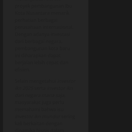
proyek pembangunan Ibu
Kota Nusantara menarik
perhatian berbagai
perusahaan internasional.
Dengan adanya investasi
dari berbagai negara,
pembangunan kota baru
ini diharapkan dapat
berjalan lebih cepat dan
efisien.
Selain mengetahui
investor
ikn 2025
serta
investor ikn
dari negara mana saja
,
masyarakat juga perlu
memahami bahwa isu
investor ikn mundur
sering
kali berkaitan dengan
dinamika bisnis dalam