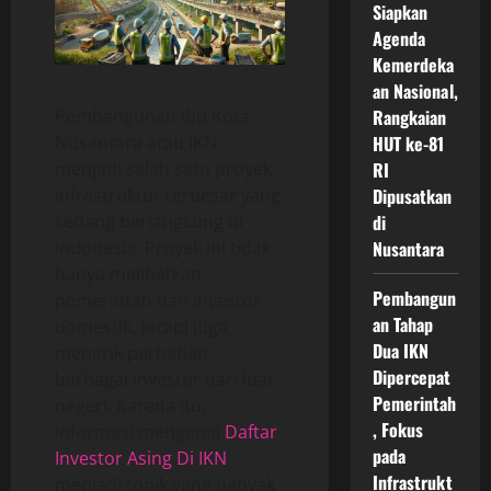
Siapkan
Agenda
Kemerdeka
an Nasional,
Pembangunan Ibu Kota
Rangkaian
Nusantara atau IKN
HUT ke-81
menjadi salah satu proyek
RI
infrastruktur terbesar yang
Dipusatkan
sedang berlangsung di
di
Indonesia. Proyek ini tidak
Nusantara
hanya melibatkan
Pembangun
pemerintah dan investor
an Tahap
domestik, tetapi juga
Dua IKN
menarik perhatian
Dipercepat
berbagai investor dari luar
Pemerintah
negeri. Karena itu,
, Fokus
informasi mengenai
Daftar
pada
Investor Asing Di IKN
Infrastrukt
menjadi topik yang banyak