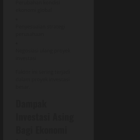
Perubahan kondisi
ekonomi global
Penyesuaian strategi
perusahaan
Negosiasi ulang proyek
investasi
Faktor ini sering terjadi
dalam proyek investasi
besar.
Dampak
Investasi Asing
Bagi Ekonomi