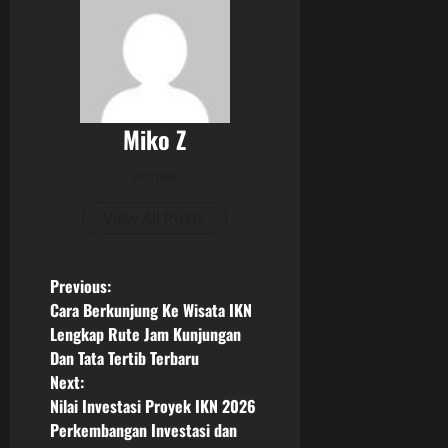
Miko Z
Author
View All Posts
P
Previous:
Cara Berkunjung Ke Wisata IKN
o
Lengkap Rute Jam Kunjungan
Dan Tata Tertib Terbaru
s
Next:
Nilai Investasi Proyek IKN 2026
t
Perkembangan Investasi dan