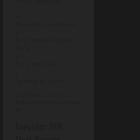
ikn 2025
antara lain:
Infrastruktur transportasi
Pengembangan kawasan
bisnis
Energi terbarukan
Teknologi kota pintar
Sektor tersebut menjadi
fokus utama pembangunan
IKN.
Investor IKN
Dari Negara