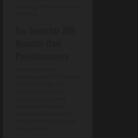
di bidang infrastruktur dan
teknologi.
Isu Investor IKN
Mundur Dan
Penjelasannya
Dalam perjalanan
pembangunan IKN, sempat
muncul berbagai isu
mengenai
investor ikn
mundur
. Isu ini sering
menjadi perbincangan
publik karena berkaitan
dengan kelanjutan proyek
besar tersebut.