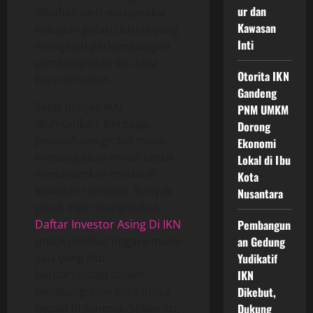
ur dan
dibahas oleh masyarakat
Kawasan
maupun pelaku bisnis yang
Inti
mengikuti perkembangan
pembangunan ibu kota
Otorita IKN
baru tersebut.
Gandeng
Sejak proyek IKN
PNM UMKM
diumumkan, berbagai
Dorong
perusahaan global mulai
Ekonomi
menunjukkan minat untuk
Lokal di Ibu
menanamkan modal di
Kota
kawasan tersebut. Banyak
Nusantara
pihak ingin mengetahui
Daftar Investor Asing Di IKN
Pembangun
untuk melihat negara mana
an Gedung
saja yang ikut
Yudikatif
berpartisipasi dalam
IKN
pembangunan kota masa
Dikebut,
depan Indonesia. Selain itu,
Dukung