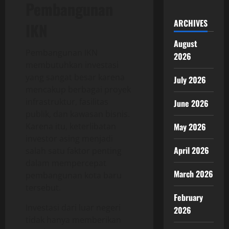
Pembangunan
ARCHIVES
IKN
August
Pembangunan IKN
2026
membutuhkan investasi
yang sangat besar karena
July 2026
mencakup berbagai proyek
infrastruktur, fasilitas
June 2026
publik, dan kawasan bisnis.
Karena itu, keterlibatan
May 2026
investor asing menjadi
April 2026
salah satu faktor penting
dalam mempercepat
March 2026
pembangunan kota baru
tersebut.
February
Investasi dari luar negeri
2026
tidak hanya memberikan