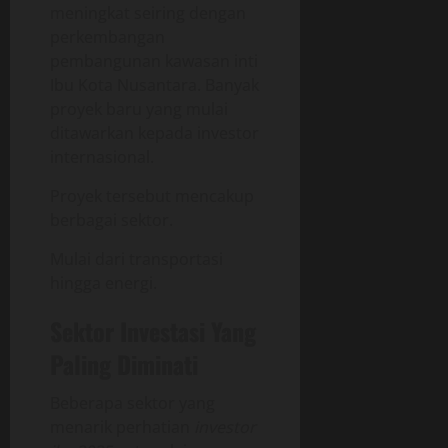
meningkat seiring dengan
perkembangan
pembangunan kawasan inti
Ibu Kota Nusantara. Banyak
proyek baru yang mulai
ditawarkan kepada investor
internasional.
Proyek tersebut mencakup
berbagai sektor.
Mulai dari transportasi
hingga energi.
Sektor Investasi Yang
Paling Diminati
Beberapa sektor yang
menarik perhatian
investor