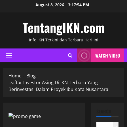
Skip
August 8, 2026
3:17:55 PM
to
content
TentangIKN.com
Info IKN Terkini dan Terbaru Hari Ini
WATCH VIDEO
Primary
Menu
Home
Blog
Daftar Investor Asing Di IKN Terbaru Yang
Berinvestasi Dalam Proyek Ibu Kota Nusantara
SEARCH