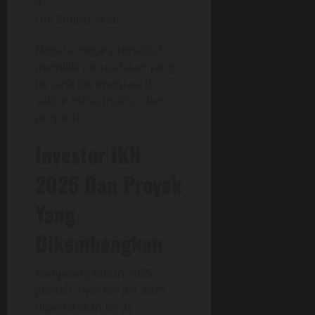
Uni Emirat Arab
Negara-negara tersebut
memiliki perusahaan yang
tertarik berinvestasi di
sektor infrastruktur dan
properti.
Investor IKN
2025 Dan Proyek
Yang
Dikembangkan
Menjelang tahun 2025,
jumlah
investor ikn 2025
diperkirakan terus