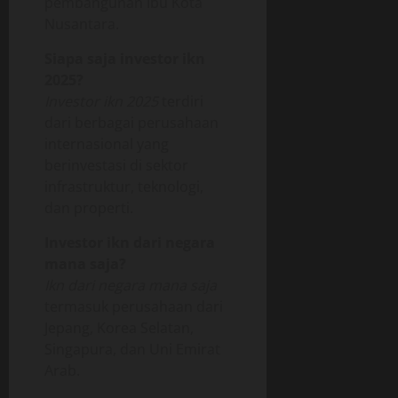
pembangunan Ibu Kota
Nusantara.
Siapa saja investor ikn
2025?
Investor ikn 2025
terdiri
dari berbagai perusahaan
internasional yang
berinvestasi di sektor
infrastruktur, teknologi,
dan properti.
Investor ikn dari negara
mana saja?
Ikn dari negara mana saja
termasuk perusahaan dari
Jepang, Korea Selatan,
Singapura, dan Uni Emirat
Arab.