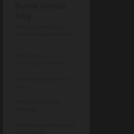
Manfaat Investasi
Asing
Beberapa manfaat dari
investasi asing antara lain:
Meningkatkan
pertumbuhan ekonomi
Membuka peluang kerja
baru
Mendorong transfer
teknologi
Mendukung pembangunan
infrastruktur