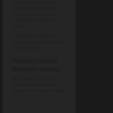
Namun dalam banyak
kasus, isu tersebut tidak
selalu berarti investor
benar-benar keluar dari
proyek.
Sering kali perubahan
terjadi karena penyesuaian
strategi bisnis.
Penyebab Investor
Mengubah Rencana
Beberapa faktor yang
dapat mempengaruhi isu
investor ikn mundur
antara
lain: