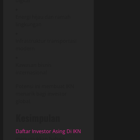
digital
Energi hijau dan ramah
lingkungan
Infrastruktur transportasi
modern
Kawasan bisnis
internasional
Potensi ini membuat IKN
menarik bagi investor
global.
Kesimpulan
Daftar Investor Asing Di IKN
menunjukkan bahwa