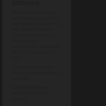
Indonesia
Masuknya investor asing
dalam pembangunan IKN
memberikan dampak besar
bagi ekonomi nasional.
Investasi ini membantu
meningkatkan
pertumbuhan ekonomi dan
membuka lapangan kerja
baru.
Selain itu, investasi juga
membantu pengembangan
teknologi.
Hal ini penting untuk
pembangunan kota
modern.