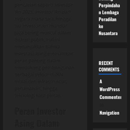
pencarian seperti
investor
Perpindaha
ikn 2025
,
investor ikn dari
n Lembaga
negara mana saja
, hingga
Peradilan
isu
investor ikn mundur
ke
juga sering muncul dalam
Nusantara
diskusi publik. Hal ini
menunjukkan bahwa
investasi asing memainkan
peran penting dalam
RECENT
mendukung pembangunan
COMMENTS
berbagai sektor di IKN
A
mulai dari infrastruktur,
perumahan, hingga
WordPress
teknologi kota pintar.
Commenter
on
Peran Investor
Navigation
Asing Dalam