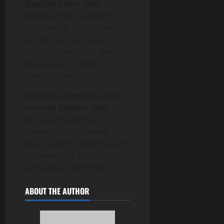
Apakah benar ada
investor ikn mundur?
Isu
investor ikn mundur
sering muncul, tetapi
biasanya berkaitan dengan
perubahan strategi
investasi perusahaan.
Mengapa investor asing
tertarik dengan IKN?
Karena proyek IKN
menawarkan peluang
besar dalam pembangunan
kota modern, infrastruktur,
dan sektor teknologi.
ABOUT THE AUTHOR