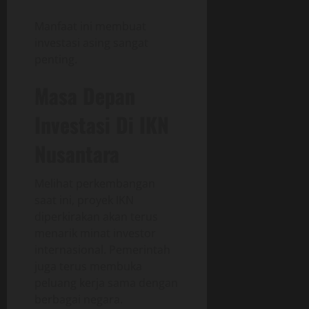
Manfaat ini membuat
investasi asing sangat
penting.
Masa Depan
Investasi Di IKN
Nusantara
Melihat perkembangan
saat ini, proyek IKN
diperkirakan akan terus
menarik minat investor
internasional. Pemerintah
juga terus membuka
peluang kerja sama dengan
berbagai negara.