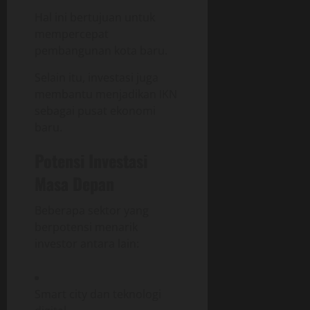
Hal ini bertujuan untuk
mempercepat
pembangunan kota baru.
Selain itu, investasi juga
membantu menjadikan IKN
sebagai pusat ekonomi
baru.
Potensi Investasi
Masa Depan
Beberapa sektor yang
berpotensi menarik
investor antara lain:
Smart city dan teknologi