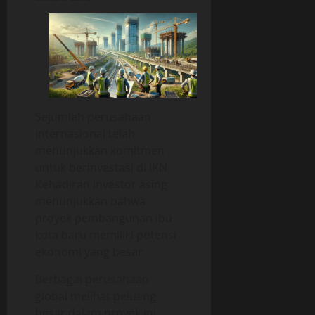
Sejumlah perusahaan
internasional telah
menunjukkan komitmen
untuk berinvestasi di IKN.
Kehadiran investor asing
menunjukkan bahwa
proyek pembangunan ibu
kota baru memiliki potensi
ekonomi yang besar.
Berbagai perusahaan
global melihat peluang
besar dalam proyek ini.