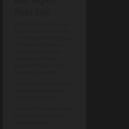
Mana Saja
Banyak masyarakat yang
ingin mengetahui
investor
ikn dari negara mana saja
.
Hal ini penting karena
menunjukkan tingkat
kepercayaan investor
global terhadap proyek
pembangunan IKN.
Beberapa negara memiliki
perusahaan besar yang
tertarik berinvestasi.
Selain itu, beberapa negara
juga menawarkan kerja
sama teknologi.