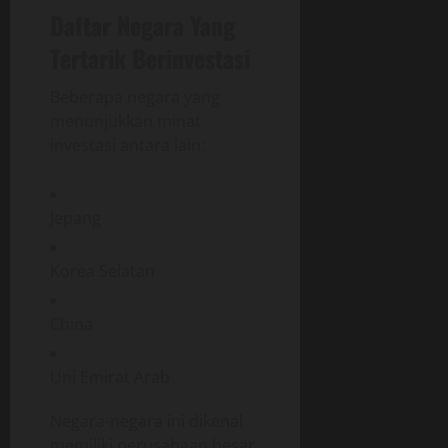
Daftar Negara Yang
Tertarik Berinvestasi
Beberapa negara yang
menunjukkan minat
investasi antara lain:
Jepang
Korea Selatan
China
Uni Emirat Arab
Negara-negara ini dikenal
memiliki perusahaan besar