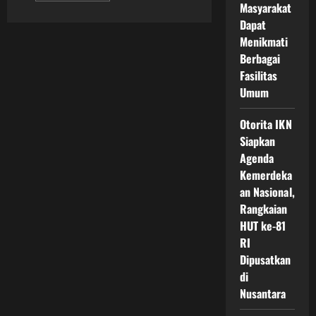
Masyarakat
about
Perkembangan
Dapat
Pembangunan
IKN
Menikmati
Nusantara
Berbagai
Terbaru
2025
Fasilitas
Menuju
Kota
Umum
Hijau
Digital
dan
Otorita IKN
Berkelanjutan
Siapkan
Agenda
Kemerdeka
an Nasional,
Rangkaian
HUT ke-81
RI
Dipusatkan
di
Nusantara