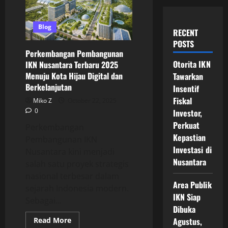
Blog
RECENT
POSTS
Perkembangan Pembangunan
Otorita IKN
IKN Nusantara Terbaru 2025
Menuju Kota Hijau Digital dan
Tawarkan
Berkelanjutan
Insentif
Fiskal
Miko Z
October 22, 2025
0
Investor,
Perkuat
Perkembangan
Kepastian
Pembangunan IKN
Investasi di
Nusantara kini menjadi
Nusantara
salah satu proyek strategis
nasional terbesar dalam
Area Publik
sejarah Indonesia modern.
IKN Siap
Sebagai...
Dibuka
Read
Read More
Agustus,
more