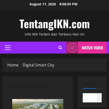
Skip
August 11, 2026
8:09:00 PM
to
content
TentangIKN.com
Info IKN Terkini dan Terbaru Hari Ini
WATCH VIDEO
Primary
Menu
Home
Digital Smart City
Digital Smart City
SEARCH
Search