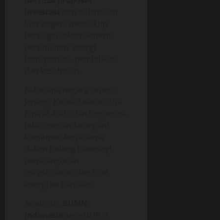
investasi
dari dalam dan
luar negeri, mencakup
berbagai sektor seperti
perumahan, energi,
transportasi, pendidikan,
dan kesehatan.
Beberapa negara seperti
Jepang, Korea Selatan, Uni
Emirat Arab, dan Singapura
telah menandatangani
komitmen kerja sama
dalam bidang teknologi,
pembangunan
infrastruktur, dan riset
energi terbarukan.
Selain itu,
BUMN
Indonesia
seperti PLN,