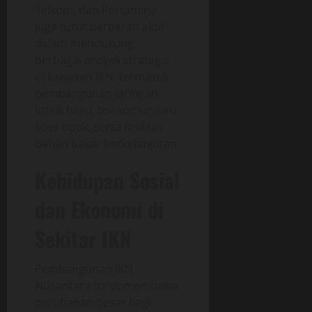
Telkom, dan Pertamina
juga turut berperan aktif
dalam mendukung
berbagai proyek strategis
di kawasan IKN, termasuk
pembangunan jaringan
listrik hijau, telekomunikasi
fiber optik, serta fasilitas
bahan bakar berkelanjutan.
Kehidupan Sosial
dan Ekonomi di
Sekitar IKN
Pembangunan IKN
Nusantara turut membawa
perubahan besar bagi