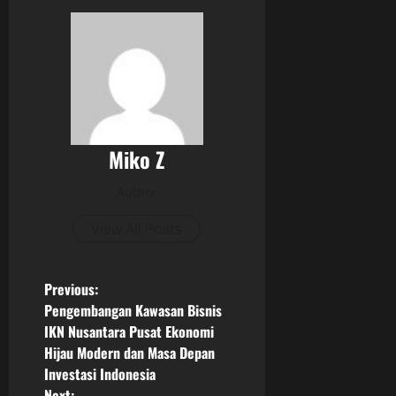
Miko Z
Author
View All Posts
P
Previous:
Pengembangan Kawasan Bisnis
o
IKN Nusantara Pusat Ekonomi
Hijau Modern dan Masa Depan
s
Investasi Indonesia
Next: