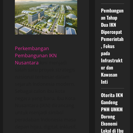
Pembangun
an Tahap
Dua IKN
Dipercepat
Pemerintah
, Fokus
Perkembangan
pada
Pembangunan IKN
Infrastrukt
Nusantara
kini menjadi
ur dan
salah satu proyek strategis
Kawasan
nasional terbesar dalam
Inti
sejarah Indonesia modern.
Sebagai calon ibu kota
Otorita IKN
negara yang baru, Ibu Kota
Gandeng
Nusantara (IKN) dirancang
PNM UMKM
untuk menjadi simbol
Dorong
peradaban Indonesia masa
Ekonomi
depan hijau, digital, inklusif,
Lokal di Ibu