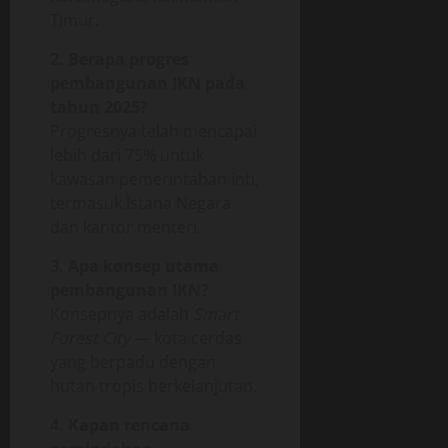
Timur.
2. Berapa progres
pembangunan IKN pada
tahun 2025?
Progresnya telah mencapai
lebih dari 75% untuk
kawasan pemerintahan inti,
termasuk Istana Negara
dan kantor menteri.
3. Apa konsep utama
pembangunan IKN?
Konsepnya adalah
Smart
Forest City
— kota cerdas
yang berpadu dengan
hutan tropis berkelanjutan.
4. Kapan rencana