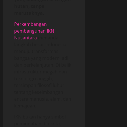
hutan, tanpa
merusaknya.
Perkembangan
pembangunan IKN
Nusantara
menandai
langkah besar Indonesia
menuju transformasi
bangsa yang modern, adil,
dan berkelanjutan. Di balik
infrastruktur megah dan
teknologi canggih,
tersimpan filosofi luhur
tentang keseimbangan
antara manusia, alam, dan
kemajuan.
IKN bukan hanya simbol
pemindahan ibu kota,