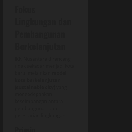
Fokus
Lingkungan dan
Pembangunan
Berkelanjutan
IKN Nusantara dirancang
tidak sekadar menjadi kota
baru, melainkan
model
kota berkelanjutan
(sustainable city)
yang
mengedepankan
keseimbangan antara
pembangunan dan
pelestarian lingkungan.
Prinsip