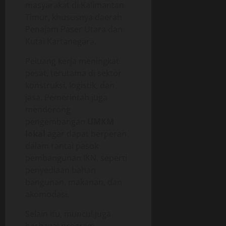
masyarakat di Kalimantan
Timur, khususnya daerah
Penajam Paser Utara dan
Kutai Kartanegara.
Peluang kerja meningkat
pesat, terutama di sektor
konstruksi, logistik, dan
jasa. Pemerintah juga
mendorong
pengembangan
UMKM
lokal
agar dapat berperan
dalam rantai pasok
pembangunan IKN, seperti
penyediaan bahan
bangunan, makanan, dan
akomodasi.
Selain itu, muncul juga
berbagai program