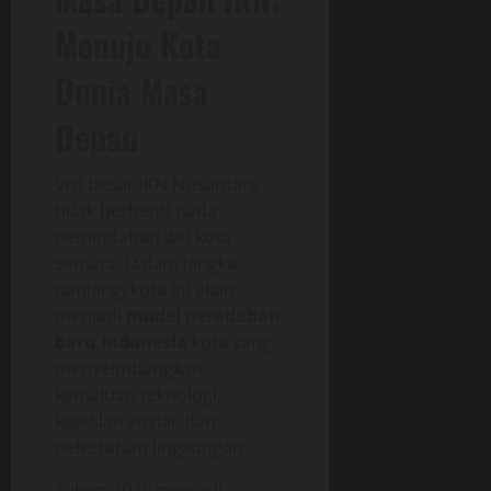
Menuju Kota
Dunia Masa
Depan
Visi besar IKN Nusantara
tidak berhenti pada
pemindahan ibu kota
semata. Dalam jangka
panjang, kota ini akan
menjadi
model peradaban
baru Indonesia
kota yang
menyeimbangkan
kemajuan teknologi,
keadilan sosial, dan
pelestarian lingkungan.
Tahun 2025 menjadi