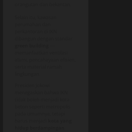
orangutan dan bekantan.
Selain itu, kawasan
perumahan dan
perkantoran di IKN
dibangun dengan standar
green building
—
memanfaatkan ventilasi
alami, pencahayaan efisien,
serta material ramah
lingkungan.
Presiden Jokowi
menegaskan bahwa IKN
tidak boleh menjadi kota
beton seperti metropolis
pada umumnya, tetapi
harus menjadi
kota yang
hidup berdampingan