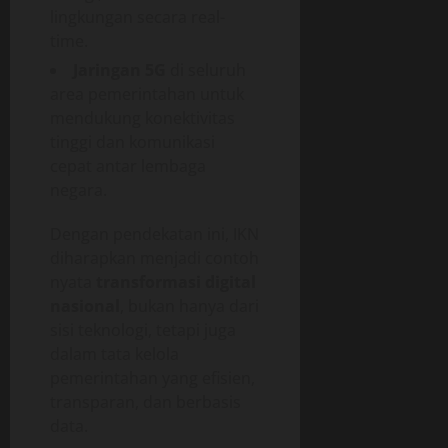
lingkungan secara real-
time.
Jaringan 5G
di seluruh
area pemerintahan untuk
mendukung konektivitas
tinggi dan komunikasi
cepat antar lembaga
negara.
Dengan pendekatan ini, IKN
diharapkan menjadi contoh
nyata
transformasi digital
nasional
, bukan hanya dari
sisi teknologi, tetapi juga
dalam tata kelola
pemerintahan yang efisien,
transparan, dan berbasis
data.