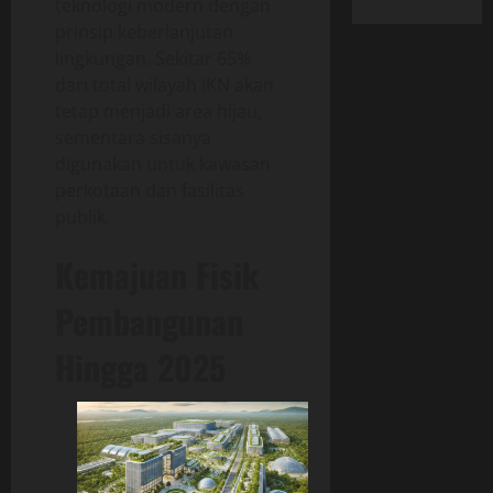
teknologi modern dengan
prinsip keberlanjutan
lingkungan. Sekitar 65%
dari total wilayah IKN akan
tetap menjadi area hijau,
sementara sisanya
digunakan untuk kawasan
perkotaan dan fasilitas
publik.
Kemajuan Fisik
Pembangunan
Hingga 2025