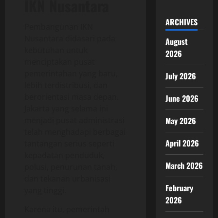
IKN Nusantara
ARCHIVES
Pembangunan IKN
Nusantara didasari pada
August
kebutuhan untuk
2026
menciptakan pusat
pemerintahan yang baru,
July 2026
lebih terdistribusi, dan
berorientasi masa depan.
June 2026
Jakarta yang selama ini
menjadi pusat administrasi
May 2026
telah menghadapi berbagai
April 2026
tantangan serius seperti
kepadatan penduduk,
March 2026
polusi, penurunan tanah,
dan tekanan urbanisasi
February
yang tinggi.
2026
Karena itu, pemerintah