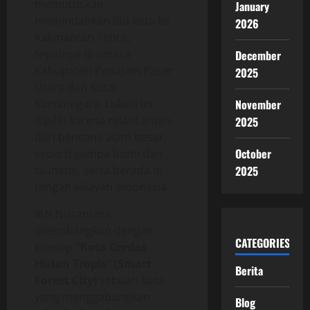
memutuskan
January
memindahkan ibu kota ke
2026
Kalimantan Timur,
tepatnya di antara
December
Kabupaten Penajam Paser
2025
Utara dan Kutai
Kartanegara. Lokasi ini
November
dipilih karena relatif aman
2025
dari bencana alam besar
October
seperti gempa bumi dan
tsunami, serta berada di
2025
tengah wilayah Indonesia.
IKN Nusantara
dikembangkan dengan
CATEGORIES
konsep
“Kota Cerdas
Hutan Tropis” (Smart
Berita
Forest City)
sebuah kota
yang menggabungkan
Blog