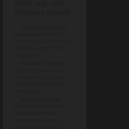
digital yang mulai
diterapkan meliputi:
Sistem transportasi
tanpa emisi
seperti bus
listrik, kendaraan otonom,
dan jalur sepeda ramah
lingkungan.
Pusat data terpadu
yang mengelola seluruh
infrastruktur digital dan
layanan publik secara
terintegrasi.
Manajemen kota
berbasis AI (Artificial
Intelligence)
untuk
mengatur lalu lintas,
energi, dan keamanan