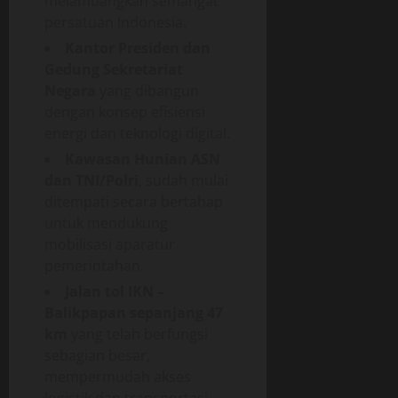
melambangkan semangat
persatuan Indonesia.
Kantor Presiden dan
Gedung Sekretariat
Negara
yang dibangun
dengan konsep efisiensi
energi dan teknologi digital.
Kawasan Hunian ASN
dan TNI/Polri
, sudah mulai
ditempati secara bertahap
untuk mendukung
mobilisasi aparatur
pemerintahan.
Jalan tol IKN –
Balikpapan sepanjang 47
km
yang telah berfungsi
sebagian besar,
mempermudah akses
logistik dan transportasi