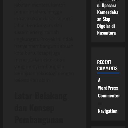
jabatan menteri, kantor
n, Upacara
pemerintahan, hingga
Kemerdeka
infrastruktur dasar seperti
an Siap
jalan, bendungan, dan
Digelar di
sistem energi ramah
Nusantara
lingkungan. Proyek ini tidak
hanya membangun sebuah
kota baru, tetapi juga
menciptakan ekosistem
RECENT
yang menyeimbangkan
COMMENTS
kemajuan teknologi dengan
A
kelestarian alam.
WordPress
Latar Belakang
Commenter
on
dan Konsep
Navigation
Pembangunan