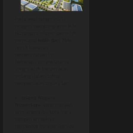
Pada awal tahun 2025,
progres pembangunan IKN
Nusantara dilaporkan telah
mencapai
lebih dari 75%
untuk kawasan
pemerintahan inti.
Beberapa proyek utama
yang sudah berdiri atau
sedang dalam tahap
penyelesaian antara lain:
Istana Negara
Nusantara
, yang menjadi
ikon utama ibu kota baru
dengan arsitektur
berbentuk burung Garuda