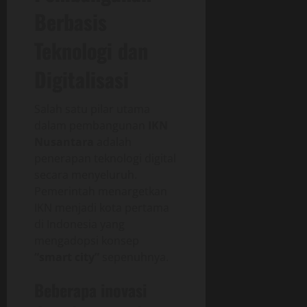
Berbasis
Teknologi dan
Digitalisasi
Salah satu pilar utama
dalam pembangunan
IKN
Nusantara
adalah
penerapan teknologi digital
secara menyeluruh.
Pemerintah menargetkan
IKN menjadi kota pertama
di Indonesia yang
mengadopsi konsep
“smart city”
sepenuhnya.
Beberapa inovasi