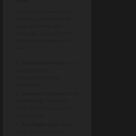
Meski kemajuannya pesat,
pembangunan IKN tidak
luput dari tantangan.
Beberapa isu yang masih
menjadi perhatian antara
lain:
Pendanaan besar
yang
membutuhkan
transparansi dalam
pengelolaan.
Kesiapan infrastruktur
pendukung
, terutama
listrik dan konektivitas di
luar area inti.
Isu lingkungan
, seperti
risiko deforestasi dan