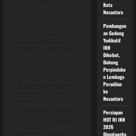
dan berkelanjutan.
Kota
Nusantara
Sejak pertama kali
diumumkan oleh Presiden
Pembangun
Joko Widodo pada 2019,
an Gedung
pembangunan IKN di
Yudikatif
Kalimantan Timur terus
IKN
menjadi sorotan publik.
Dikebut,
Kini, pada tahun 2025,
Dukung
proyek tersebut telah
Perpindaha
mencapai kemajuan yang
n Lembaga
signifikan, baik dari segi
Peradilan
infrastruktur, tata ruang,
ke
maupun pembangunan
Nusantara
kawasan pemerintahan inti.
Berbagai fasilitas penting
Persiapan
mulai terlihat wujudnya
HUT RI IKN
mulai dari Istana
2026
Kepresidenan, rumah
Dimatangka