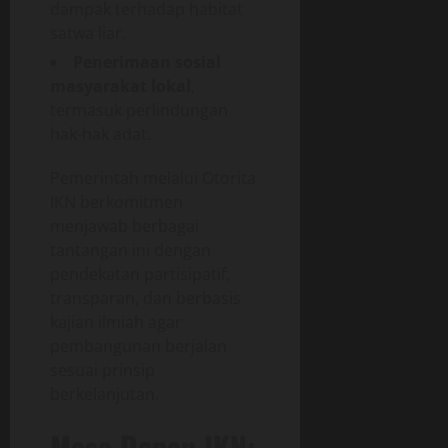
dampak terhadap habitat
satwa liar.
Penerimaan sosial
masyarakat lokal
,
termasuk perlindungan
hak-hak adat.
Pemerintah melalui Otorita
IKN berkomitmen
menjawab berbagai
tantangan ini dengan
pendekatan partisipatif,
transparan, dan berbasis
kajian ilmiah agar
pembangunan berjalan
sesuai prinsip
berkelanjutan.
Masa Depan IKN: