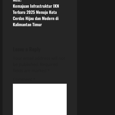
t
Kemajuan Infrastruktur IKN
n
Terbaru 2025 Menuju Kota
Cerdas Hijau dan Modern di
a
Kalimantan Timur
v
i
Leave a Reply
g
Your email address will not
be published.
Required
a
fields are marked
*
t
Comment
*
i
o
n