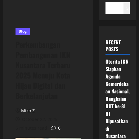
Search
Blog
RECENT
Perkembangan
POSTS
Pembangunan IKN
Otorita IKN
Nusantara Terbaru
Siapkan
2025 Menuju Kota
Agenda
Hijau Digital dan
Kemerdeka
an Nasional,
Berkelanjutan
Rangkaian
HUT ke-81
Miko Z
RI
October 22, 2025
Dipusatkan
di
6 minutes read
0
Nusantara