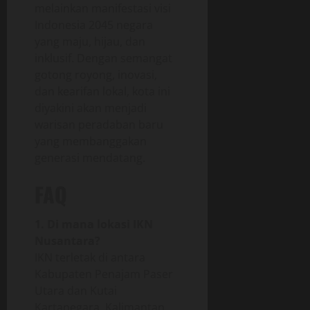
melainkan manifestasi visi
Indonesia 2045 negara
yang maju, hijau, dan
inklusif. Dengan semangat
gotong royong, inovasi,
dan kearifan lokal, kota ini
diyakini akan menjadi
warisan peradaban baru
yang membanggakan
generasi mendatang.
FAQ
1. Di mana lokasi IKN
Nusantara?
IKN terletak di antara
Kabupaten Penajam Paser
Utara dan Kutai
Kartanegara, Kalimantan