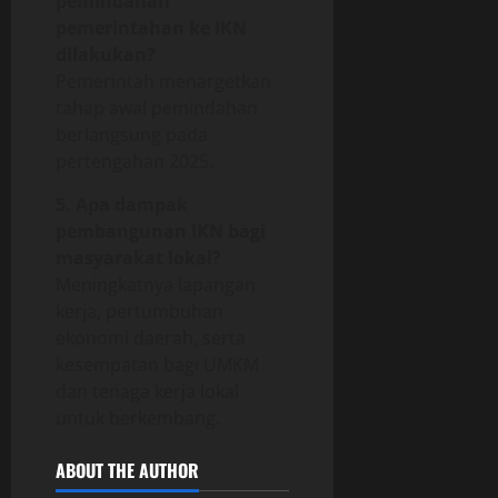
pemindahan
pemerintahan ke IKN
dilakukan?
Pemerintah menargetkan
tahap awal pemindahan
berlangsung pada
pertengahan 2025.
5. Apa dampak
pembangunan IKN bagi
masyarakat lokal?
Meningkatnya lapangan
kerja, pertumbuhan
ekonomi daerah, serta
kesempatan bagi UMKM
dan tenaga kerja lokal
untuk berkembang.
ABOUT THE AUTHOR