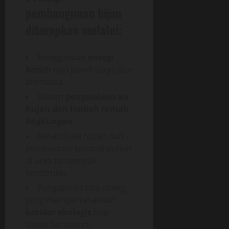
pembangunan hijau
diterapkan melalui:
Penggunaan
energi
bersih
dari panel surya dan
biomassa.
Sistem
pengelolaan air
hujan dan limbah ramah
lingkungan
.
Rehabilitasi hutan dan
penanaman kembali pohon
di area terdampak
konstruksi.
Pengaturan tata ruang
yang mempertahankan
koridor ekologis
bagi
satwa liar seperti