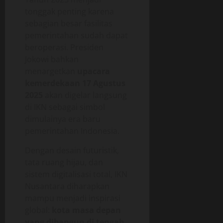
tonggak penting karena
sebagian besar fasilitas
pemerintahan sudah dapat
beroperasi. Presiden
Jokowi bahkan
menargetkan
upacara
kemerdekaan 17 Agustus
2025
akan digelar langsung
di IKN sebagai simbol
dimulainya era baru
pemerintahan Indonesia.
Dengan desain futuristik,
tata ruang hijau, dan
sistem digitalisasi total, IKN
Nusantara diharapkan
mampu menjadi inspirasi
global:
kota masa depan
yang dibangun di tengah