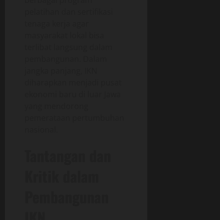
pelatihan dan sertifikasi
tenaga kerja agar
masyarakat lokal bisa
terlibat langsung dalam
pembangunan. Dalam
jangka panjang, IKN
diharapkan menjadi pusat
ekonomi baru di luar Jawa
yang mendorong
pemerataan pertumbuhan
nasional.
Tantangan dan
Kritik dalam
Pembangunan
IKN