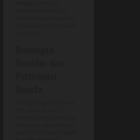
dengan alam
dan
memberi contoh bagi
dunia tentang bagaimana
membangun masa depan
yang hijau.
Dukungan
Investor dan
Partisipasi
Swasta
Seiring dengan kemajuan
fisik, minat investor
terhadap proyek IKN juga
meningkat tajam. Hingga
awal 2025, terdapat
lebih
dari 320 proposal