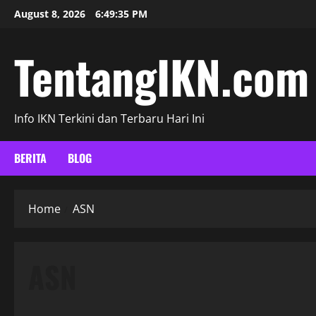
Skip
August 8, 2026
6:49:36 PM
to
content
TentangIKN.com
Info IKN Terkini dan Terbaru Hari Ini
BERITA
BLOG
Home
ASN
ASN