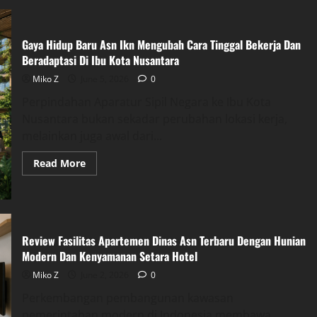
Gaya Hidup Baru Asn Ikn Mengubah Cara Tinggal Bekerja Dan
Beradaptasi Di Ibu Kota Nusantara
Miko Z
June 5, 2026
0
Perpindahan Aparatur Sipil Negara ke Ibu Kota
Nusantara bukan sekadar perubahan lokasi kerja,
melainkan juga awal dari...
Read
Read More
more
about
Gaya
Hidup
Baru
Asn
Ikn
Review Fasilitas Apartemen Dinas Asn Terbaru Dengan Hunian
Mengubah
Cara
Modern Dan Kenyamanan Setara Hotel
Tinggal
Bekerja
Miko Z
June 2, 2026
0
Dan
Beradaptasi
Perkembangan pembangunan kawasan
Di
Ibu
pemerintahan modern di Indonesia membawa