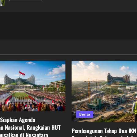
about
Hunian
ASN
di
IKN
Nusantara
Dirancang
Modern
Ramah
Lingkungan
dan
Siap
Ditempati
pada
Akhir
2025
Berita
 Siapkan Agenda
n Nasional, Rangkaian HUT
Pembangunan Tahap Dua IKN 
pusatkan di Nusantara