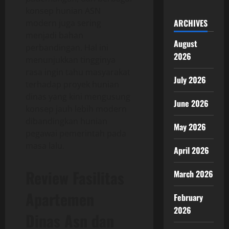
konsep hunian ASN
ARCHIVES
modern juga sering
menjadi bahan
August
perbandingan. Hal ini
2026
menunjukkan tingginya
rasa ingin tahu masyarakat
July 2026
terhadap proyek hunian
dinas yang kini mengusung
June 2026
konsep jauh lebih modern
dibandingkan hunian
May 2026
pegawai pemerintah pada
masa lalu.
April 2026
Review Fasilitas
March 2026
Apartemen
February
2026
Dinas Asn dan