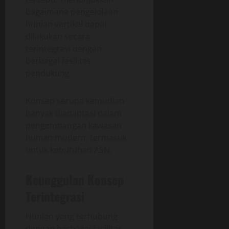
bagaimana pengelolaan
hunian vertikal dapat
dilakukan secara
terintegrasi dengan
berbagai fasilitas
pendukung.
Konsep serupa kemudian
banyak diadaptasi dalam
pengembangan kawasan
hunian modern, termasuk
untuk kebutuhan ASN.
Keunggulan Konsep
Terintegrasi
Hunian yang terhubung
dengan berbagai fasilitas