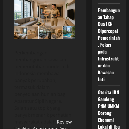
Pembangun
an Tahap
Dua IKN
Dipercepat
Pemerintah
, Fokus
pada
Perkembangan
Infrastrukt
pembangunan kawasan
ur dan
pemerintahan modern di
Kawasan
Indonesia membawa
Inti
banyak perubahan,
termasuk dalam
Otorita IKN
penyediaan hunian bagi
Gandeng
Aparatur Sipil Negara.
PNM UMKM
Salah satu topik yang
Dorong
banyak menarik perhatian
Ekonomi
masyarakat adalah
Review
Lokal di Ibu
Fasilitas Apartemen Dinas