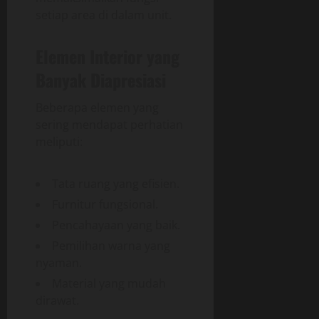
setiap area di dalam unit.
Elemen Interior yang
Banyak Diapresiasi
Beberapa elemen yang
sering mendapat perhatian
meliputi:
Tata ruang yang efisien.
Furnitur fungsional.
Pencahayaan yang baik.
Pemilihan warna yang
nyaman.
Material yang mudah
dirawat.