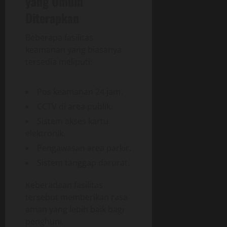
yang Umum
Diterapkan
Beberapa fasilitas
keamanan yang biasanya
tersedia meliputi:
Pos keamanan 24 jam.
CCTV di area publik.
Sistem akses kartu
elektronik.
Pengawasan area parkir.
Sistem tanggap darurat.
Keberadaan fasilitas
tersebut memberikan rasa
aman yang lebih baik bagi
penghuni.