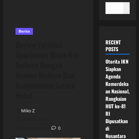
Search
Berita
RECENT
Review Fasilitas
POSTS
Apartemen Dinas Asn
Otorita IKN
Terbaru Dengan
Siapkan
Hunian Modern Dan
Agenda
Kenyamanan Setara
Kemerdeka
an Nasional,
Hotel
Rangkaian
HUT ke-81
Miko Z
RI
June 2, 2026
Dipusatkan
di
7 minutes read
0
Nusantara