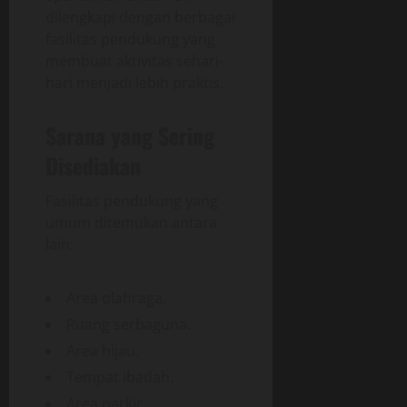
dilengkapi dengan berbagai
fasilitas pendukung yang
membuat aktivitas sehari-
hari menjadi lebih praktis.
Sarana yang Sering
Disediakan
Fasilitas pendukung yang
umum ditemukan antara
lain:
Area olahraga.
Ruang serbaguna.
Area hijau.
Tempat ibadah.
Area parkir.