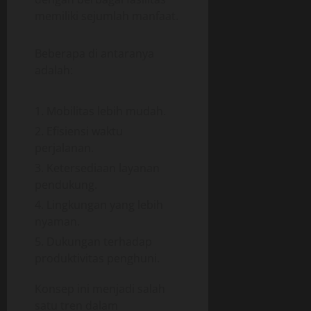
memiliki sejumlah manfaat.
Beberapa di antaranya
adalah:
Mobilitas lebih mudah.
Efisiensi waktu
perjalanan.
Ketersediaan layanan
pendukung.
Lingkungan yang lebih
nyaman.
Dukungan terhadap
produktivitas penghuni.
Konsep ini menjadi salah
satu tren dalam