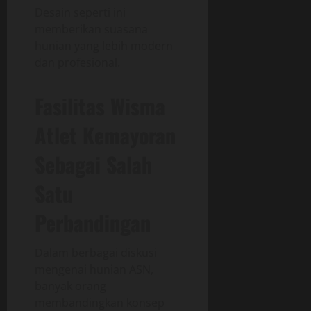
Desain seperti ini
memberikan suasana
hunian yang lebih modern
dan profesional.
Fasilitas Wisma
Atlet Kemayoran
Sebagai Salah
Satu
Perbandingan
Dalam berbagai diskusi
mengenai hunian ASN,
banyak orang
membandingkan konsep