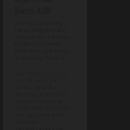
Dinas ASN
Salah satu aspek yang
paling sering mendapat
perhatian dalam
Review
Fasilitas Apartemen
Dinas Asn
adalah kualitas
interior yang disediakan.
Desain interior modern
menjadi bagian penting
dalam menciptakan
lingkungan tinggal yang
nyaman. Penggunaan
konsep minimalis dengan
tata ruang yang efisien
membantu
memaksimalkan fungsi