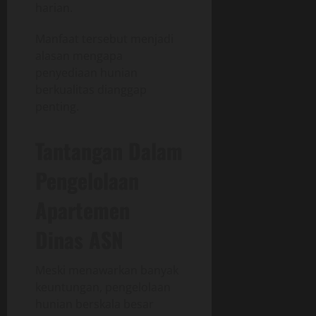
harian.
Manfaat tersebut menjadi
alasan mengapa
penyediaan hunian
berkualitas dianggap
penting.
Tantangan Dalam
Pengelolaan
Apartemen
Dinas ASN
Meski menawarkan banyak
keuntungan, pengelolaan
hunian berskala besar