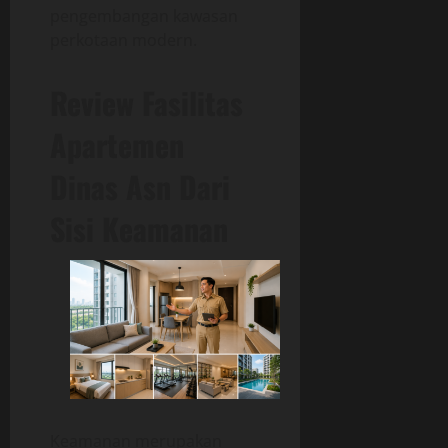
pengembangan kawasan
perkotaan modern.
Review Fasilitas
Apartemen
Dinas Asn Dari
Sisi Keamanan
Keamanan merupakan