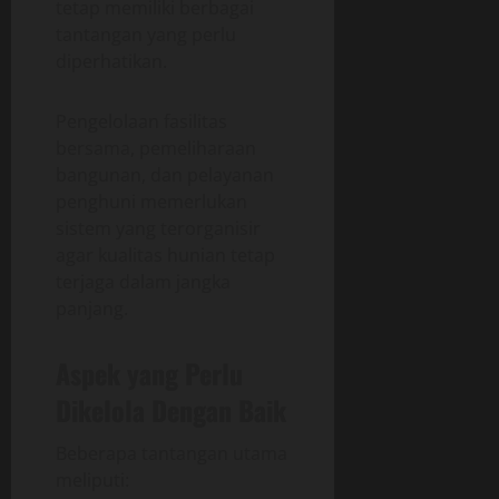
tetap memiliki berbagai
tantangan yang perlu
diperhatikan.
Pengelolaan fasilitas
bersama, pemeliharaan
bangunan, dan pelayanan
penghuni memerlukan
sistem yang terorganisir
agar kualitas hunian tetap
terjaga dalam jangka
panjang.
Aspek yang Perlu
Dikelola Dengan Baik
Beberapa tantangan utama
meliputi: