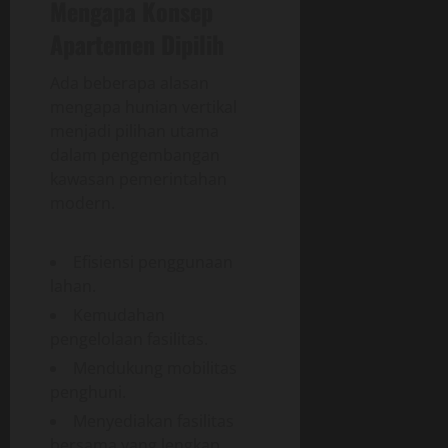
Mengapa Konsep
Apartemen Dipilih
Ada beberapa alasan
mengapa hunian vertikal
menjadi pilihan utama
dalam pengembangan
kawasan pemerintahan
modern.
Efisiensi penggunaan
lahan.
Kemudahan
pengelolaan fasilitas.
Mendukung mobilitas
penghuni.
Menyediakan fasilitas
bersama yang lengkap.