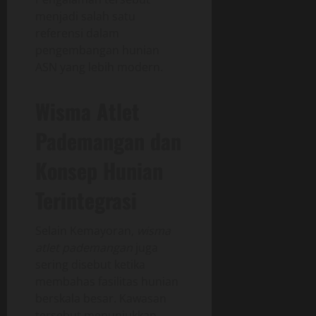
menjadi salah satu
referensi dalam
pengembangan hunian
ASN yang lebih modern.
Wisma Atlet
Pademangan dan
Konsep Hunian
Terintegrasi
Selain Kemayoran,
wisma
atlet pademangan
juga
sering disebut ketika
membahas fasilitas hunian
berskala besar. Kawasan
tersebut menunjukkan