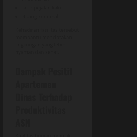
Jalur pejalan kaki.
Ruang komunal.
Kehadiran fasilitas tersebut
membantu menciptakan
lingkungan yang lebih
nyaman dan sehat.
Dampak Positif
Apartemen
Dinas Terhadap
Produktivitas
ASN
Kualitas hunian memiliki