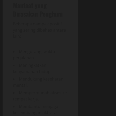
Manfaat yang
Dirasakan Penghuni
Beberapa dampak positif
yang sering dibahas antara
lain:
Mengurangi waktu
perjalanan.
Meningkatkan
kenyamanan hidup.
Mendukung kesehatan
mental.
Mempermudah akses ke
tempat kerja.
Membantu menjaga
keseimbangan aktivitas