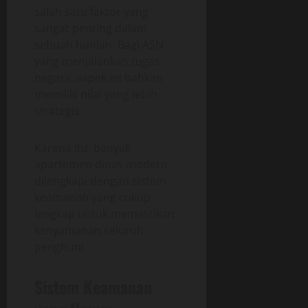
salah satu faktor yang
sangat penting dalam
sebuah hunian. Bagi ASN
yang menjalankan tugas
negara, aspek ini bahkan
memiliki nilai yang lebih
strategis.
Karena itu, banyak
apartemen dinas modern
dilengkapi dengan sistem
keamanan yang cukup
lengkap untuk memastikan
kenyamanan seluruh
penghuni.
Sistem Keamanan