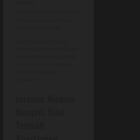
ruangan.
Furnitur dasar siap pakai.
Koneksi internet dan
utilitas pendukung.
Kelengkapan tersebut
membuat penghuni dapat
langsung menempati unit
tanpa harus melakukan
banyak persiapan
tambahan.
Interior Modern
Menjadi Nilai
Tambah
Apartemen