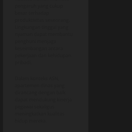
pengaruh yang cukup
besar terhadap
produktivitas seseorang.
Lingkungan tinggal yang
nyaman dapat membantu
penghuni menjaga
keseimbangan antara
pekerjaan dan kehidupan
pribadi.
Dalam konteks ASN,
apartemen dinas yang
dirancang dengan baik
dapat mendukung kinerja
pegawai sekaligus
meningkatkan kualitas
hidup mereka.