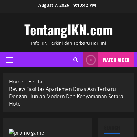
Skip
August 7, 2026
9:10:43 PM
to
content
TentangIKN.com
Info IKN Terkini dan Terbaru Hari Ini
WATCH VIDEO
Primary
Menu
Home
Berita
Review Fasilitas Apartemen Dinas Asn Terbaru
Dengan Hunian Modern Dan Kenyamanan Setara
Hotel
SEARCH