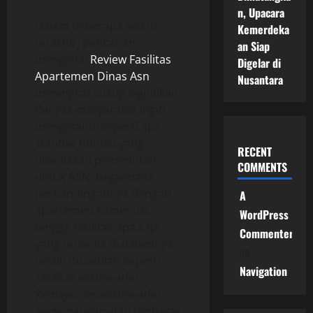
n, Upacara
Dalam beberapa waktu
Kemerdeka
terakhir, pencarian
an Siap
mengenai
Review Fasilitas
Digelar di
Apartemen Dinas Asn
Nusantara
meningkat cukup signifikan.
Banyak masyarakat ingin
mengetahui seperti apa
standar hunian yang
RECENT
disediakan pemerintah
COMMENTS
untuk ASN, bagaimana
perbandingannya dengan
A
apartemen komersial,
WordPress
hingga fasilitas apa saja
Commenter
yang tersedia di dalamnya.
on
Selain itu, istilah seperti
Navigation
fasilitas wisma atlet
kemayoran
,
wisma atlet
pademangan
, dan berbagai