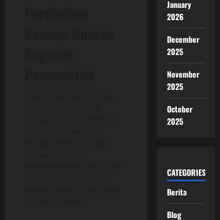
January
Perubahan
2026
Konsep Hunian
December
Pegawai
2025
Pemerintah
November
2025
Selama bertahun-tahun,
hunian dinas identik
October
dengan rumah sederhana
2025
yang hanya berfungsi
sebagai tempat tinggal
pegawai. Namun
perkembangan kebutuhan
CATEGORIES
kerja modern membuat
konsep tersebut berubah
Berita
secara signifikan.
Blog