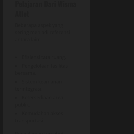
Pelajaran Dari Wisma
Atlet
Beberapa aspek yang
sering menjadi referensi
antara lain:
Efisiensi tata ruang.
Pengelolaan fasilitas
bersama.
Sistem keamanan
terintegrasi.
Ketersediaan area
publik.
Kemudahan akses
transportasi.
Pengalaman tersebut