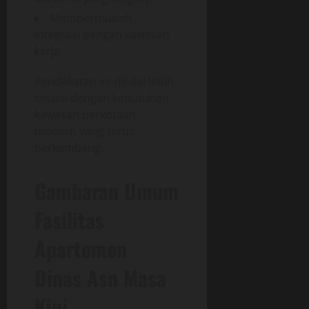
Mempermudah
integrasi dengan kawasan
kerja.
Pendekatan ini dinilai lebih
sesuai dengan kebutuhan
kawasan perkotaan
modern yang terus
berkembang.
Gambaran Umum
Fasilitas
Apartemen
Dinas Asn Masa
Kini