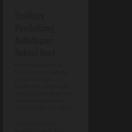
Fasilitas
Pendukung
Kehidupan
Sehari Hari
Hunian modern tidak
hanya berfungsi sebagai
tempat tidur dan
beristirahat. Lingkungan
sekitar juga harus mampu
mendukung kebutuhan
sehari-hari para penghuni.
Karena itu, banyak
apartemen dinas ASN