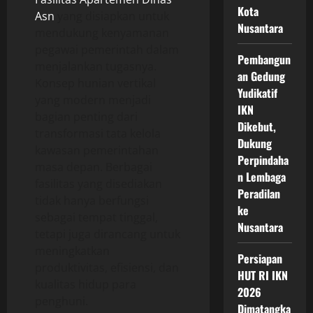
Kota
Asn
yang disiapkan untuk
Nusantara
mendukung kenyamanan
pegawai pemerintah dalam
Pembangun
menjalankan tugasnya.
an Gedung
Konsep hunian vertikal
Yudikatif
yang modern menjadi
IKN
bagian penting dari
Dikebut,
transformasi tata kelola
Dukung
kawasan pemerintahan
Perpindaha
masa depan. Berbagai
n Lembaga
fasilitas yang disediakan
Peradilan
tidak hanya berfungsi
ke
sebagai tempat tinggal,
Nusantara
tetapi juga dirancang untuk
meningkatkan
Persiapan
produktivitas, efisiensi, dan
HUT RI IKN
kualitas hidup para
2026
penghuni.
Dimatangka