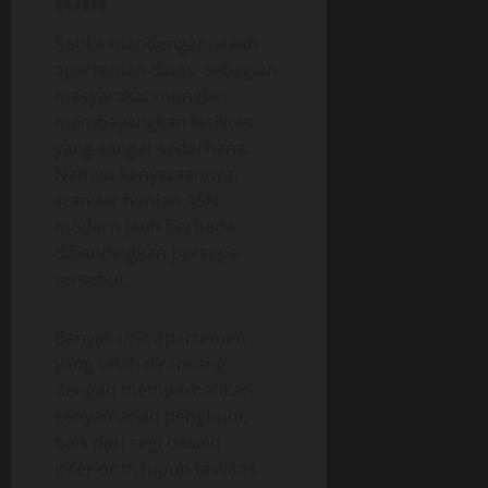
Ketika mendengar istilah
apartemen dinas, sebagian
masyarakat mungkin
membayangkan fasilitas
yang sangat sederhana.
Namun kenyataannya,
standar hunian ASN
modern jauh berbeda
dibandingkan persepsi
tersebut.
Banyak unit apartemen
yang telah dirancang
dengan memperhatikan
kenyamanan penghuni,
baik dari segi desain
interior maupun fasilitas