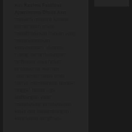
Kini
Review Fasilitas
Apartemen Dinas Asn
menjadi menarik karena
pemerintah mulai
menghadirkan hunian yang
mengutamakan
kenyamanan, efisiensi
ruang, serta dukungan
terhadap gaya hidup
profesional. Konsep
apartemen dinas tidak
hanya memberikan tempat
tinggal, tetapi juga
lingkungan yang
mendukung produktivitas
kerja dan keseimbangan
kehidupan penghuni.