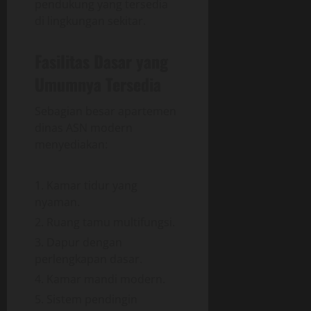
pendukung yang tersedia
di lingkungan sekitar.
Fasilitas Dasar yang
Umumnya Tersedia
Sebagian besar apartemen
dinas ASN modern
menyediakan:
Kamar tidur yang
nyaman.
Ruang tamu multifungsi.
Dapur dengan
perlengkapan dasar.
Kamar mandi modern.
Sistem pendingin