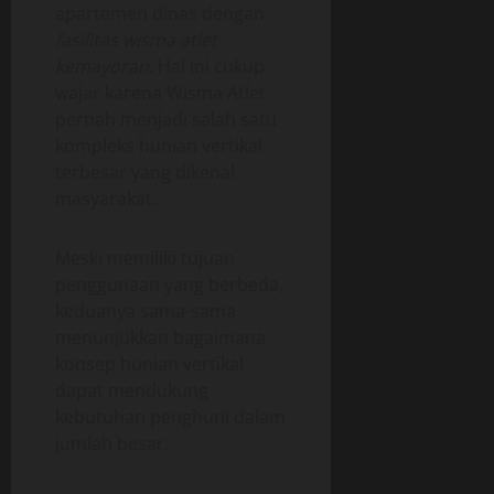
apartemen dinas dengan
fasilitas wisma atlet
kemayoran
. Hal ini cukup
wajar karena Wisma Atlet
pernah menjadi salah satu
kompleks hunian vertikal
terbesar yang dikenal
masyarakat.
Meski memiliki tujuan
penggunaan yang berbeda,
keduanya sama-sama
menunjukkan bagaimana
konsep hunian vertikal
dapat mendukung
kebutuhan penghuni dalam
jumlah besar.