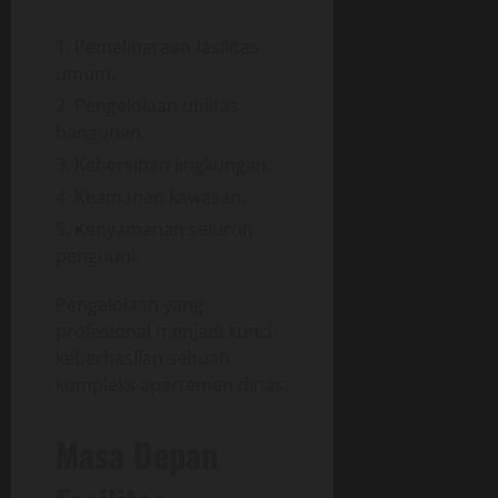
Pemeliharaan fasilitas
umum.
Pengelolaan utilitas
bangunan.
Kebersihan lingkungan.
Keamanan kawasan.
Kenyamanan seluruh
penghuni.
Pengelolaan yang
profesional menjadi kunci
keberhasilan sebuah
kompleks apartemen dinas.
Masa Depan