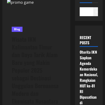
Search
Blog
RECENT
Wisata IKN
POSTS
Kalimantan Timur
Otorita IKN
dan Daya Tarik Alam
Siapkan
Baru yang Makin
Agenda
Populer 2025
Kemerdeka
an Nasional,
sebagai Destinasi
Rangkaian
Unggulan Bernuansa
HUT ke-81
RI
Modern dan
Dipusatkan
Ekowisata Nusantara
di