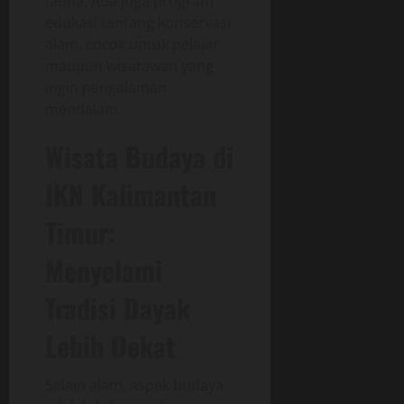
fauna. Ada juga program
edukasi tentang konservasi
alam, cocok untuk pelajar
maupun wisatawan yang
ingin pengalaman
mendalam.
Wisata Budaya di
IKN Kalimantan
Timur:
Menyelami
Tradisi Dayak
Lebih Dekat
Selain alam, aspek budaya