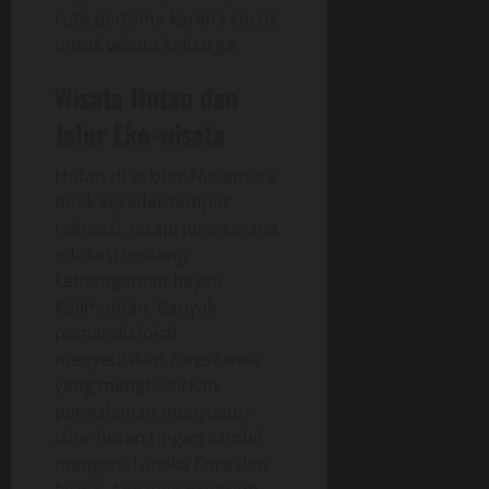
rute pertama karena cocok
untuk wisata keluarga.
Wisata Hutan dan
Jalur Eko-wisata
Hutan di sekitar Nusantara
tidak sekadar tempat
rekreasi, tetapi juga sarana
edukasi tentang
keberagaman hayati
Kalimantan. Banyak
pemandu lokal
menyediakan
forest walk
yang menghadirkan
pengalaman menyusuri
jalur hutan ringan sambil
mengenal aneka flora dan