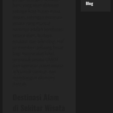
Blog
baru yang akan didesain
sebagai kota hutan masa
depan, sehingga destinasi
wisata yang muncul
nantinya adalah kombinasi
antara alam, budaya,
edukasi, dan teknologi. Hal
ini memberi peluang besar
bagi masyarakat lokal,
termasuk pelaku UMKM
dan operator
paket wisata
IKN
untuk tumbuh dan
membangun ekonomi
daerah.
Destinasi Alam
di Sekitar Wisata