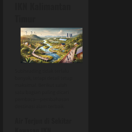
IKN Kalimantan
Timur
Subheading tidak terlalu
banyak, tetapi detail tetap
maksimal. Berikut salah
satu bagian paling dicari
pembaca—pembahasan
destinasi alam terbaik.
Air Terjun di Sekitar
Kawasan IKN