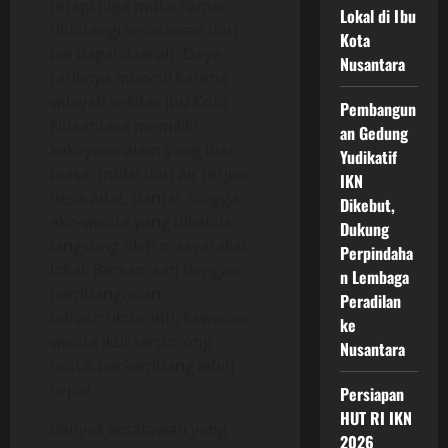
tetapi juga mulai ramai
Lokal di Ibu
didatangi wisatawan dari
Kota
berbagai daerah. Daya
Nusantara
tariknya muncul karena
wilayah sekitar Ibu Kota
Pembangun
Nusantara memiliki
an Gedung
kekayaan alam yang luar
Yudikatif
biasa, mulai dari air terjun,
IKN
desa adat, pantai, hingga
Dikebut,
eko-wisata yang dikelola
Dukung
langsung oleh masyarakat
Perpindaha
lokal. Bersamaan dengan
n Lembaga
pembangunan
Peradilan
infrastruktur inti, kawasan
ke
wisata ikut terdorong
Nusantara
untuk berkembang lebih
cepat.
Persiapan
HUT RI IKN
Banyak wisatawan yang
2026