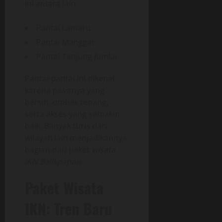
ini antara lain:
Pantai Lamaru
Pantai Manggar
Pantai Tanjung Jumlai
Pantai-pantai ini dikenal
karena pasirnya yang
bersih, ombak tenang,
serta akses yang semakin
baik. Banyak turis dari
wilayah lain menjadikannya
bagian dari paket
wisata
IKN Balikpapan
.
Paket Wisata
IKN: Tren Baru