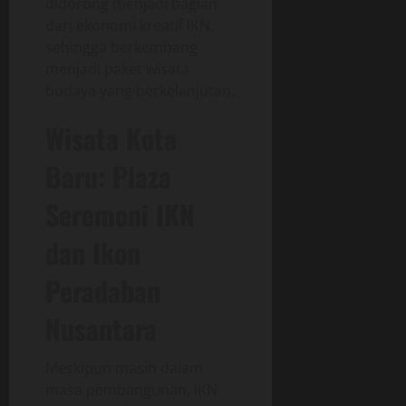
didorong menjadi bagian
dari ekonomi kreatif IKN,
sehingga berkembang
menjadi paket wisata
budaya yang berkelanjutan.
Wisata Kota
Baru: Plaza
Seremoni IKN
dan Ikon
Peradaban
Nusantara
Meskipun masih dalam
masa pembangunan, IKN