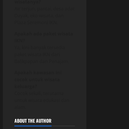
wisatanya?
Air terjun, pantai, desa adat
Dayak, eko-wisata, dan
Plaza Seremoni IKN.
Apakah ada paket wisata
IKN?
Ya, kini banyak tersedia
paket wisata IKN dari
Balikpapan dan Penajam.
Apakah kawasan ini
cocok untuk wisata
keluarga?
Cocok sekali, terutama
untuk wisata edukasi dan
alam.
ABOUT THE AUTHOR