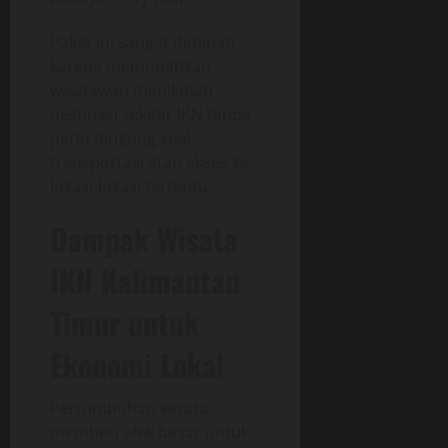
Paket ini sangat diminati
karena memudahkan
wisatawan menikmati
destinasi sekitar IKN tanpa
perlu bingung soal
transportasi atau akses ke
lokasi-lokasi tertentu.
Dampak Wisata
IKN Kalimantan
Timur untuk
Ekonomi Lokal
Pertumbuhan wisata
memberi efek besar untuk