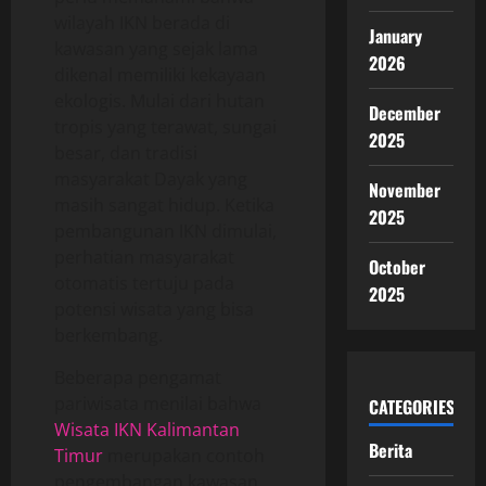
wilayah IKN berada di
January
kawasan yang sejak lama
2026
dikenal memiliki kekayaan
ekologis. Mulai dari hutan
December
tropis yang terawat, sungai
2025
besar, dan tradisi
masyarakat Dayak yang
November
masih sangat hidup. Ketika
2025
pembangunan IKN dimulai,
perhatian masyarakat
October
otomatis tertuju pada
2025
potensi wisata yang bisa
berkembang.
Beberapa pengamat
pariwisata menilai bahwa
CATEGORIES
Wisata IKN Kalimantan
Berita
Timur
merupakan contoh
pengembangan kawasan