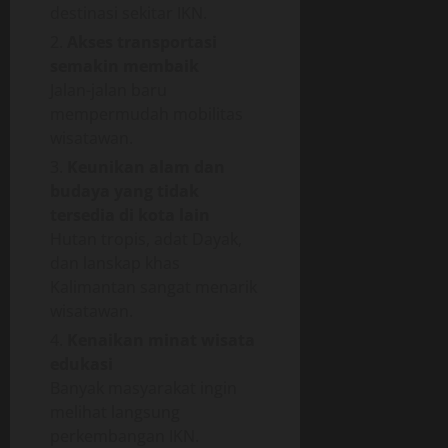
destinasi sekitar IKN.
Akses transportasi
semakin membaik
Jalan-jalan baru
mempermudah mobilitas
wisatawan.
Keunikan alam dan
budaya yang tidak
tersedia di kota lain
Hutan tropis, adat Dayak,
dan lanskap khas
Kalimantan sangat menarik
wisatawan.
Kenaikan minat wisata
edukasi
Banyak masyarakat ingin
melihat langsung
perkembangan IKN.