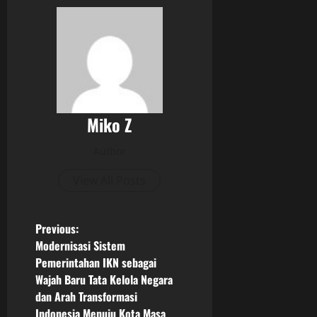
Miko Z
Author
View All Posts
P
Previous:
Modernisasi Sistem
o
Pemerintahan IKN sebagai
Wajah Baru Tata Kelola Negara
s
dan Arah Transformasi
Indonesia Menuju Kota Masa