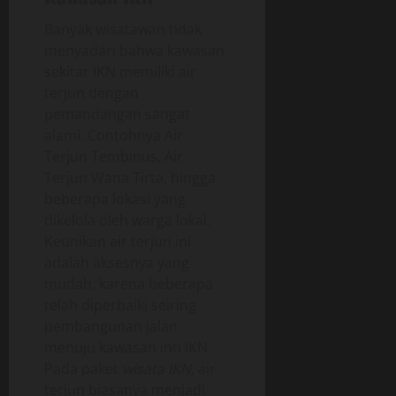
Banyak wisatawan tidak
menyadari bahwa kawasan
sekitar IKN memiliki air
terjun dengan
pemandangan sangat
alami. Contohnya Air
Terjun Tembinus, Air
Terjun Wana Tirta, hingga
beberapa lokasi yang
dikelola oleh warga lokal.
Keunikan air terjun ini
adalah aksesnya yang
mudah, karena beberapa
telah diperbaiki seiring
pembangunan jalan
menuju kawasan inti IKN.
Pada paket
wisata IKN
, air
terjun biasanya menjadi