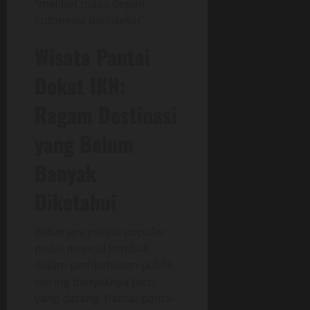
“melihat masa depan
Indonesia dari dekat”.
Wisata Pantai
Dekat IKN:
Ragam Destinasi
yang Belum
Banyak
Diketahui
Beberapa pantai populer
mulai muncul kembali
dalam pembahasan publik
seiring banyaknya turis
yang datang. Pantai-pantai