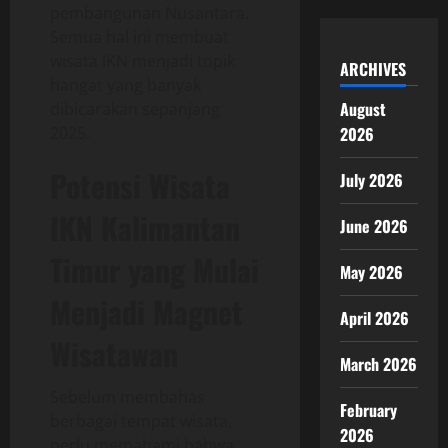
pembangunan Nusantara.
Semua hal ini membuat
wisata IKN menjadi topik
ARCHIVES
hangat yang banyak
August
dibicarakan sepanjang
2025.
2026
Potensi Wisata
July 2026
IKN Kalimantan
June 2026
Timur yang Mulai
May 2026
Menjadi Magnet
April 2026
Wisatawan
March 2026
Sebelum membahas
February
berbagai tempat wisata,
2026
perlu memahami bahwa