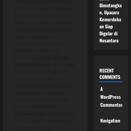
mencari pengalaman baru
Dimatangka
kini menjadikan kunjungan
n, Upacara
ke Kalimantan Timur—
Kemerdeka
khususnya area di sekitar
an Siap
Penajam Paser Utara dan
Digelar di
Kutai Kartanegara—
Nusantara
sebagai pilihan. Dalam
beberapa paket
tour
,
destinasi seperti
wisata
IKN Balikpapan
, desa adat
RECENT
Dayak, air terjun eksotis,
COMMENTS
dan pantai-pantai
tersembunyi menjadi daya
A
tarik utama. Selain itu,
WordPress
hadirnya fasilitas publik
Commenter
baru seperti
Plaza
on
Seremoni IKN
ikut menjadi
Navigation
spot populer untuk wisata
edukasi tentang