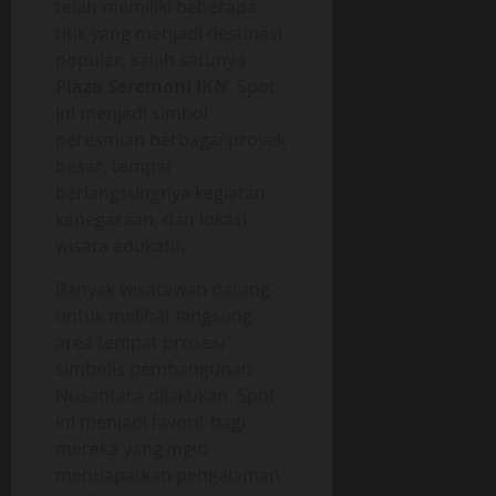
telah memiliki beberapa
titik yang menjadi destinasi
populer, salah satunya
Plaza Seremoni IKN
. Spot
ini menjadi simbol
peresmian berbagai proyek
besar, tempat
berlangsungnya kegiatan
kenegaraan, dan lokasi
wisata edukatif.
Banyak wisatawan datang
untuk melihat langsung
area tempat prosesi
simbolis pembangunan
Nusantara dilakukan. Spot
ini menjadi favorit bagi
mereka yang ingin
mendapatkan pengalaman