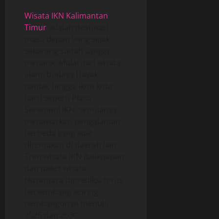
Wisata IKN Kalimantan
Timur
adalah destinasi
masa depan yang sejak
sekarang sudah sangat
menarik. Mulai dari wisata
alam, budaya Dayak,
pantai, hingga ikon kota
baru seperti Plaza
Seremoni IKN, semuanya
menawarkan pengalaman
berbeda yang sulit
ditemukan di daerah lain.
Tren wisata IKN Balikpapan
dan paket wisata
Nusantara diprediksi terus
berkembang seiring
pembangunan menuju
2025 dan 2030.