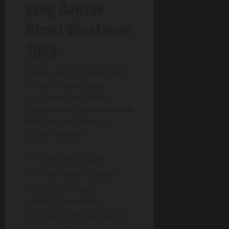
yang Banyak
Dicari Wisatawan
2025
Karena minat masyarakat
semakin besar, agen
perjalanan kini mulai
menyediakan
paket wisata
IKN
dengan berbagai
pilihan, seperti:
Paket wisata alam
Paket wisata budaya
Paket edukasi
pembangunan IKN
Paket kombinasi alam +
budaya + city tour