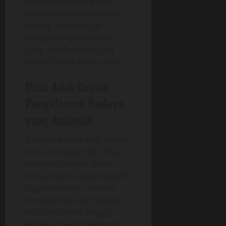
adalah kekuatan besar
kawasan ini. Banyak turis
datang karena ingin
mengunjungi desa adat
yang masih memegang
tradisi Dayak secara kuat.
Desa Adat Dayak:
Pengalaman Budaya
yang Autentik
Beberapa desa adat seperti
Desa Pampang dan desa
lainnya di sekitar Kutai
Kartanegara selalu populer
bagi wisatawan. Mereka
menawarkan pertunjukan
tari, ritual adat, hingga
kerajinan seni tradisional.