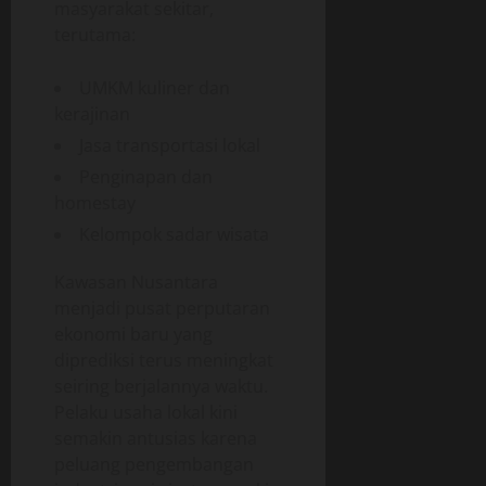
masyarakat sekitar,
terutama:
UMKM kuliner dan
kerajinan
Jasa transportasi lokal
Penginapan dan
homestay
Kelompok sadar wisata
Kawasan Nusantara
menjadi pusat perputaran
ekonomi baru yang
diprediksi terus meningkat
seiring berjalannya waktu.
Pelaku usaha lokal kini
semakin antusias karena
peluang pengembangan