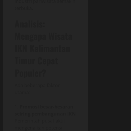
industri pariwisata semakin
terbuka.
Analisis:
Mengapa Wisata
IKN Kalimantan
Timur Cepat
Populer?
Ada beberapa faktor
utama:
Promosi besar-besaran
seiring pembangunan IKN
Pemerintah pusat aktif
mengenalkan potensi