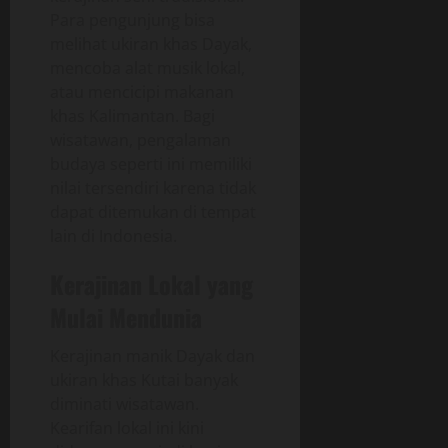
Para pengunjung bisa
melihat ukiran khas Dayak,
mencoba alat musik lokal,
atau mencicipi makanan
khas Kalimantan. Bagi
wisatawan, pengalaman
budaya seperti ini memiliki
nilai tersendiri karena tidak
dapat ditemukan di tempat
lain di Indonesia.
Kerajinan Lokal yang
Mulai Mendunia
Kerajinan manik Dayak dan
ukiran khas Kutai banyak
diminati wisatawan.
Kearifan lokal ini kini