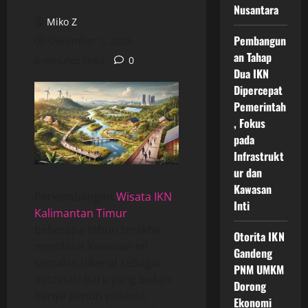
Nusantara
Miko Z
Pembangun
December 1, 2025
an Tahap
6 minutes read
0
Dua IKN
Dipercepat
Pemerintah
, Fokus
pada
Infrastrukt
ur dan
Kawasan
Perkembangan
Wisata IKN
Inti
Kalimantan Timur
beberapa tahun terakhir
Otorita IKN
membuat kawasan ini
Gandeng
semakin dikenal sebagai
PNM UMKM
destinasi baru yang bukan
Dorong
hanya penuh potensi,
Ekonomi