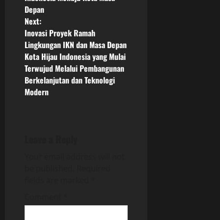
t
Depan
n
Next:
Inovasi Proyek Ramah
a
Lingkungan IKN dan Masa Depan
Kota Hijau Indonesia yang Mulai
v
Terwujud Melalui Pembangunan
Berkelanjutan dan Teknologi
i
Modern
g
a
Leave a Reply
t
Your email address will not
i
be published.
Required
fields are marked
*
o
Comment
*
n