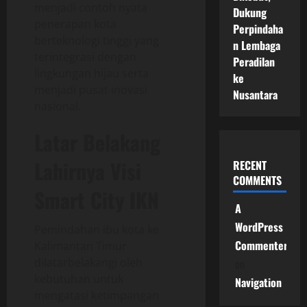
menjadi contoh nyata
Dukung
penerapan kota
Perpindaha
berteknologi tinggi yang
n Lembaga
terintegrasi dengan
Peradilan
lingkungan hijau serta
ke
menjadi pusat inovasi
Nusantara
nasional.
Latar Belakang
Lahirnya Visi
RECENT
COMMENTS
Smart City IKN
A
WordPress
Pemindahan ibu kota ke
Commenter
Kalimantan Timur
dilatarbelakangi oleh
on
kebutuhan untuk
Navigation
mengatasi ketimpangan