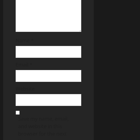
Name
*
Email
*
Website
Save my name, email,
and website in this
browser for the next