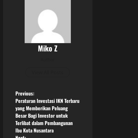
Miko Z
Author
View All Posts
P
Previous:
Peraturan Investasi IKN Terbaru
o
yang Memberikan Peluang
Besar Bagi Investor untuk
s
Terlibat dalam Pembangunan
Ibu Kota Nusantara
t
Next: