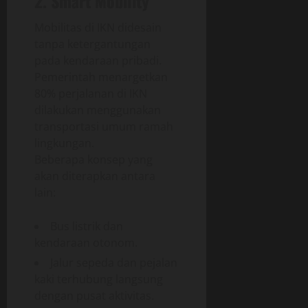
2. Smart Mobility
Mobilitas di IKN didesain
tanpa ketergantungan
pada kendaraan pribadi.
Pemerintah menargetkan
80% perjalanan di IKN
dilakukan menggunakan
transportasi umum ramah
lingkungan.
Beberapa konsep yang
akan diterapkan antara
lain:
Bus listrik dan
kendaraan otonom.
Jalur sepeda dan pejalan
kaki terhubung langsung
dengan pusat aktivitas.