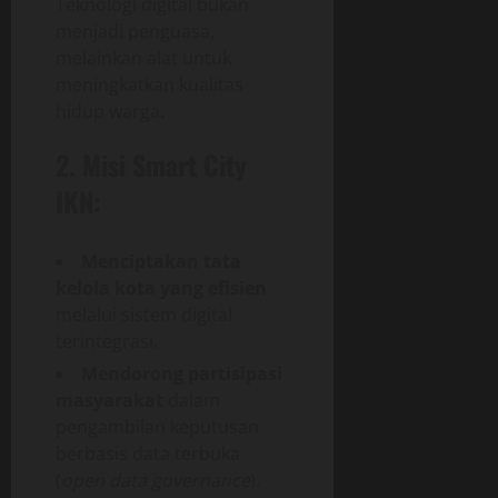
Teknologi digital bukan
menjadi penguasa,
melainkan alat untuk
meningkatkan kualitas
hidup warga.
2. Misi Smart City
IKN:
Menciptakan tata
kelola kota yang efisien
melalui sistem digital
terintegrasi.
Mendorong partisipasi
masyarakat
dalam
pengambilan keputusan
berbasis data terbuka
(
open data governance
).