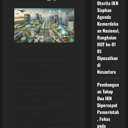
Otorita IKN
Siapkan
Agenda
Kemerdeka
an Nasional,
Rangkaian
HUT ke-81
RI
Pembangunan Ibu Kota
Dipusatkan
Nusantara (IKN) bukan
di
sekadar proyek
Nusantara
pemindahan pusat
pemerintahan dari Jakarta
Pembangun
ke Kalimantan Timur. Lebih
an Tahap
dari itu, IKN dirancang
Dua IKN
sebagai simbol
Dipercepat
transformasi Indonesia
Pemerintah
menuju negara maju
, Fokus
dengan konsep
smart city
pada