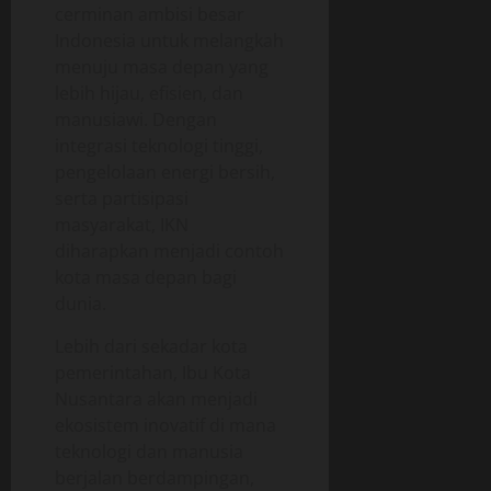
cerminan ambisi besar
Indonesia untuk melangkah
menuju masa depan yang
lebih hijau, efisien, dan
manusiawi. Dengan
integrasi teknologi tinggi,
pengelolaan energi bersih,
serta partisipasi
masyarakat, IKN
diharapkan menjadi contoh
kota masa depan bagi
dunia.
Lebih dari sekadar kota
pemerintahan, Ibu Kota
Nusantara akan menjadi
ekosistem inovatif di mana
teknologi dan manusia
berjalan berdampingan,