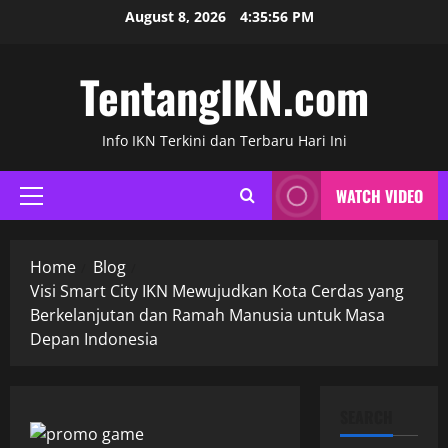
Skip
August 8, 2026
4:35:57 PM
to
content
TentangIKN.com
Info IKN Terkini dan Terbaru Hari Ini
WATCH VIDEO
Primary
Menu
Home
Blog
Visi Smart City IKN Mewujudkan Kota Cerdas yang
Berkelanjutan dan Ramah Manusia untuk Masa
Depan Indonesia
SEARCH