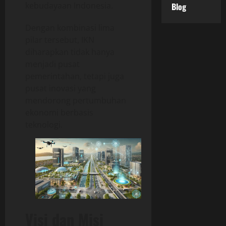
kebudayaan Indonesia.
Blog
Dengan kombinasi lima
pilar tersebut, IKN
diharapkan tidak hanya
menjadi pusat
pemerintahan, tetapi juga
pusat inovasi yang
mendorong pertumbuhan
ekonomi berbasis
teknologi.
Visi dan Misi