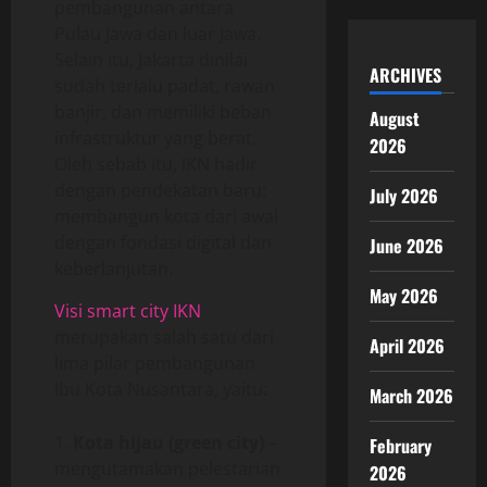
pembangunan antara
Pulau Jawa dan luar Jawa.
Selain itu, Jakarta dinilai
ARCHIVES
sudah terlalu padat, rawan
banjir, dan memiliki beban
August
infrastruktur yang berat.
2026
Oleh sebab itu, IKN hadir
dengan pendekatan baru:
July 2026
membangun kota dari awal
dengan fondasi digital dan
June 2026
keberlanjutan.
May 2026
Visi smart city IKN
merupakan salah satu dari
April 2026
lima pilar pembangunan
Ibu Kota Nusantara, yaitu:
March 2026
Kota hijau (green city)
–
February
mengutamakan pelestarian
2026