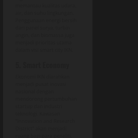
memantau kualitas udara,
air, dan suhu lingkungan.
Penggunaan energi bersih
dari panel surya, turbin
angin, dan biomassa juga
menjadi prioritas utama
dalam visi smart city IKN.
5. Smart Economy
Ekonomi IKN diarahkan
menjadi pusat inovasi
nasional dengan
mendorong pertumbuhan
startup dan industri
teknologi. Kawasan
“Innovation and Research
District” akan menjadi
ruang bagi para peneliti,