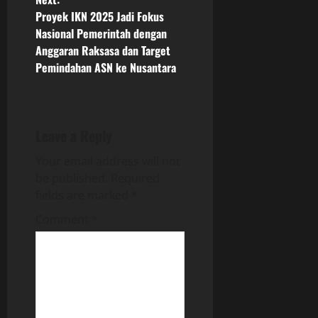
n
Proyek IKN 2025 Jadi Fokus
Nasional Pemerintah dengan
a
Anggaran Raksasa dan Target
Pemindahan ASN ke Nusantara
v
i
g
Leave a Reply
Your email address will not
a
be published.
Required
t
fields are marked
*
Comment
*
i
o
n