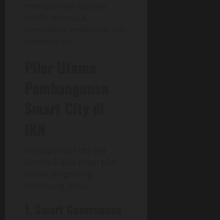
memudahkan layanan
publik, termasuk
pendidikan, kesehatan, dan
administrasi.
Pilar Utama
Pembangunan
Smart City di
IKN
Konsep smart city IKN
berdiri di atas enam pilar
utama yang saling
terhubung, yaitu:
1. Smart Governance