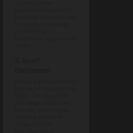
Selain itu, sistem
keamanan berbasis CCTV
pintar dan
emergency alert
system
akan diterapkan
untuk menjaga
keselamatan warga selama
24 jam.
4. Smart
Environment
Konsep lingkungan menjadi
jantung pembangunan IKN.
Sekitar 70% wilayah IKN
akan dijaga sebagai area
hijau dan hutan lindung.
Teknologi
Internet of
Things (IoT)
akan
digunakan untuk