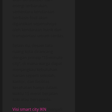
energi terbarukan,
sementara kendaraan
berbasis fosil akan
digantikan sepenuhnya
oleh kendaraan listrik dan
transportasi umum cerdas.
Selain itu, desain tata
ruang kota dirancang
dengan prinsip “15-minute
city”, di mana warga dapat
menjangkau kebutuhan
harian seperti sekolah,
kantor, dan fasilitas
kesehatan hanya dalam
waktu 15 menit berjalan
kaki atau bersepeda.
Visi smart city IKN
menjadi