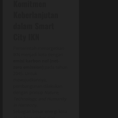
Komitmen
Keberlanjutan
dalam Smart
City IKN
Pemerintah menargetkan
IKN menjadi kota dengan
emisi karbon nol (net-
zero emission)
pada tahun
2045. Untuk
mewujudkannya,
pembangunan dilakukan
dengan prinsip
Nature,
Technology, and Humanity
in Harmony
.
Sebagian besar energi kota
akan bersumber dari