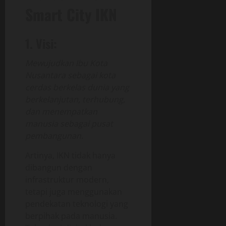
Smart City IKN
1. Visi:
Mewujudkan Ibu Kota
Nusantara sebagai kota
cerdas berkelas dunia yang
berkelanjutan, terhubung,
dan menempatkan
manusia sebagai pusat
pembangunan.
Artinya, IKN tidak hanya
dibangun dengan
infrastruktur modern,
tetapi juga menggunakan
pendekatan teknologi yang
berpihak pada manusia.