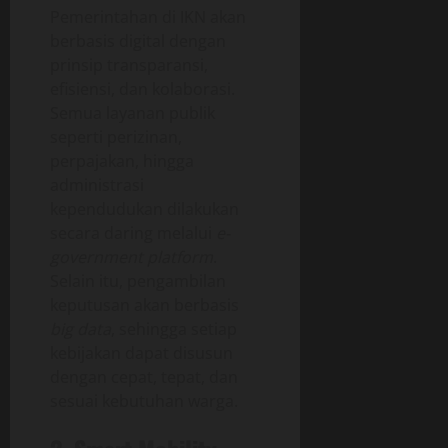
Pemerintahan di IKN akan
berbasis digital dengan
prinsip transparansi,
efisiensi, dan kolaborasi.
Semua layanan publik
seperti perizinan,
perpajakan, hingga
administrasi
kependudukan dilakukan
secara daring melalui
e-
government platform
.
Selain itu, pengambilan
keputusan akan berbasis
big data
, sehingga setiap
kebijakan dapat disusun
dengan cepat, tepat, dan
sesuai kebutuhan warga.