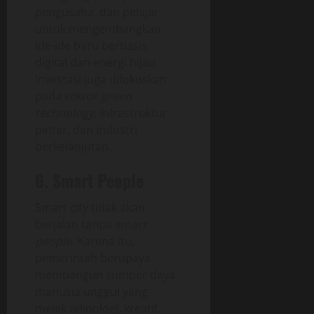
pengusaha, dan pelajar
untuk mengembangkan
ide-ide baru berbasis
digital dan energi hijau.
Investasi juga difokuskan
pada sektor
green
technology
, infrastruktur
pintar, dan industri
berkelanjutan.
6. Smart People
Smart city tidak akan
berjalan tanpa
smart
people
. Karena itu,
pemerintah berupaya
membangun sumber daya
manusia unggul yang
melek teknologi, kreatif,