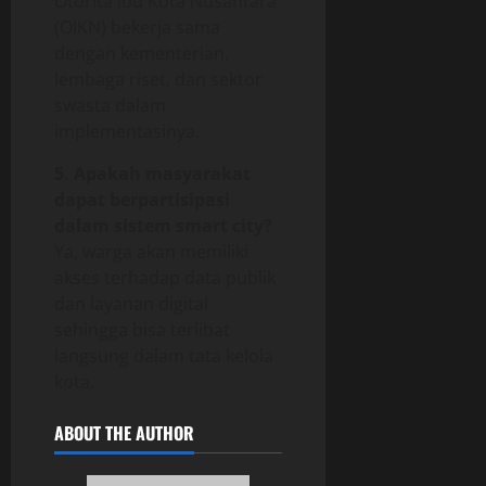
Otorita Ibu Kota Nusantara
(OIKN) bekerja sama
dengan kementerian,
lembaga riset, dan sektor
swasta dalam
implementasinya.
5. Apakah masyarakat
dapat berpartisipasi
dalam sistem smart city?
Ya, warga akan memiliki
akses terhadap data publik
dan layanan digital
sehingga bisa terlibat
langsung dalam tata kelola
kota.
ABOUT THE AUTHOR