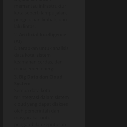
memantau infrastruktur
kota seperti lampu jalan,
pengelolaan limbah, dan
lalu lintas.
Artificial Intelligence
(AI)
Diterapkan untuk analisis
data kota, sistem
keamanan cerdas, dan
manajemen energi.
Big Data dan Cloud
System
Semua data kota
terintegrasi dalam sistem
cloud yang dapat diakses
oleh pemerintah dan
masyarakat untuk
pengambilan keputusan