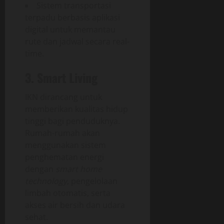
Sistem transportasi
terpadu berbasis aplikasi
digital untuk memantau
rute dan jadwal secara real-
time.
3. Smart Living
IKN dirancang untuk
memberikan kualitas hidup
tinggi bagi penduduknya.
Rumah-rumah akan
menggunakan sistem
penghematan energi
dengan
smart home
technology
, pengelolaan
limbah otomatis, serta
akses air bersih dan udara
sehat.