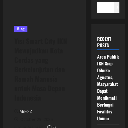
Search
Blog
RECENT
Visi Smart City IKN
POSTS
Mewujudkan Kota
Area Publik
Cerdas yang
IKN Siap
Berkelanjutan dan
Dibuka
Ramah Manusia
Agustus,
Masyarakat
untuk Masa Depan
Dapat
Indonesia
Menikmati
Berbagai
Fasilitas
Miko Z
Umum
October 29, 2025
6 minutes read
0