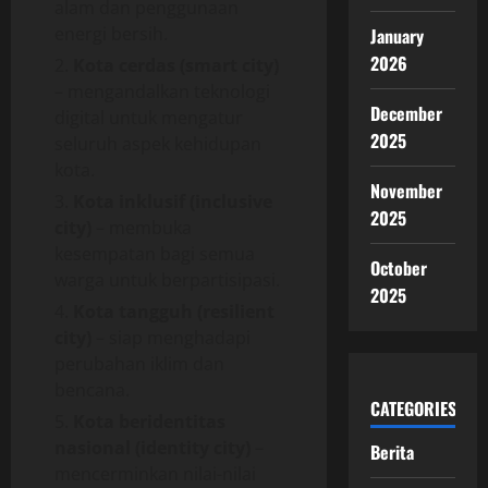
alam dan penggunaan
energi bersih.
January
2026
Kota cerdas (smart city)
– mengandalkan teknologi
December
digital untuk mengatur
2025
seluruh aspek kehidupan
kota.
November
Kota inklusif (inclusive
2025
city)
– membuka
kesempatan bagi semua
October
warga untuk berpartisipasi.
2025
Kota tangguh (resilient
city)
– siap menghadapi
perubahan iklim dan
bencana.
CATEGORIES
Kota beridentitas
nasional (identity city)
–
Berita
mencerminkan nilai-nilai