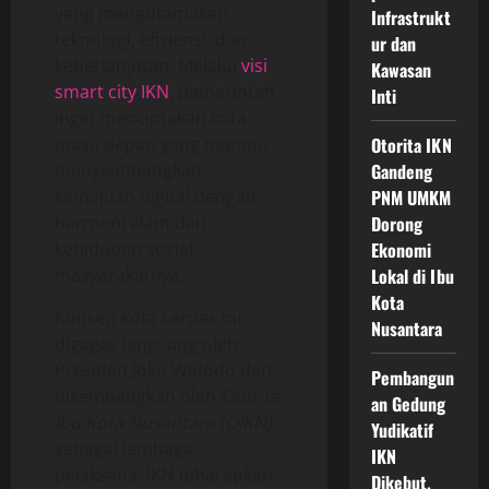
yang mengutamakan
Infrastrukt
teknologi, efisiensi, dan
ur dan
keberlanjutan. Melalui
visi
Kawasan
smart city IKN
, pemerintah
Inti
ingin menciptakan kota
masa depan yang mampu
Otorita IKN
menyeimbangkan
Gandeng
kemajuan digital dengan
PNM UMKM
harmoni alam dan
Dorong
kehidupan sosial
Ekonomi
masyarakatnya.
Lokal di Ibu
Kota
Konsep kota cerdas ini
Nusantara
digagas langsung oleh
Presiden Joko Widodo dan
Pembangun
dikembangkan oleh
Otorita
an Gedung
Ibu Kota Nusantara (OIKN)
Yudikatif
sebagai lembaga
IKN
pelaksana. IKN diharapkan
Dikebut,