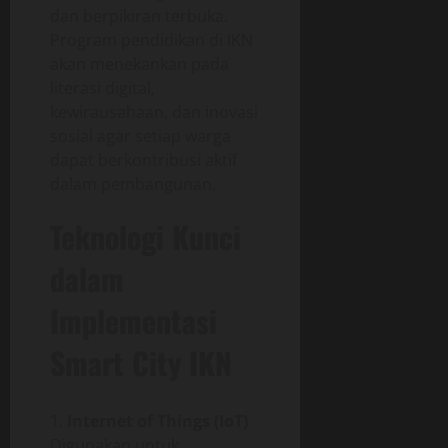
dan berpikiran terbuka.
Program pendidikan di IKN
akan menekankan pada
literasi digital,
kewirausahaan, dan inovasi
sosial agar setiap warga
dapat berkontribusi aktif
dalam pembangunan.
Teknologi Kunci
dalam
Implementasi
Smart City IKN
Internet of Things (IoT)
Digunakan untuk