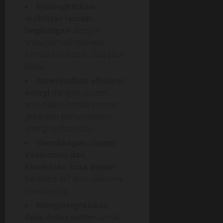
Meningkatkan
mobilitas ramah
lingkungan
dengan
transportasi otonom,
kendaraan listrik, dan jalur
hijau.
Mewujudkan efisiensi
energi
dengan sistem
kelistrikan cerdas (
smart
grid
) dan pemanfaatan
energi terbarukan.
Membangun sistem
keamanan dan
kesehatan kota digital
berbasis IoT dan
real-time
monitoring
.
Mengintegrasikan
data lintas sektor
untuk