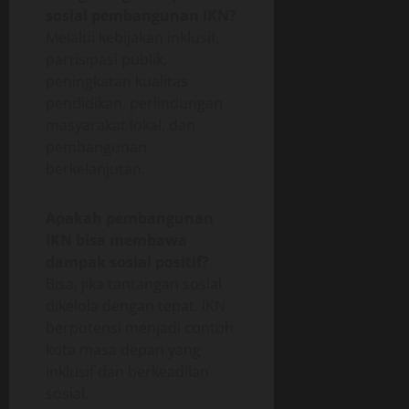
sosial pembangunan IKN?
Melalui kebijakan inklusif,
partisipasi publik,
peningkatan kualitas
pendidikan, perlindungan
masyarakat lokal, dan
pembangunan
berkelanjutan.
Apakah pembangunan
IKN bisa membawa
dampak sosial positif?
Bisa, jika tantangan sosial
dikelola dengan tepat. IKN
berpotensi menjadi contoh
kota masa depan yang
inklusif dan berkeadilan
sosial.