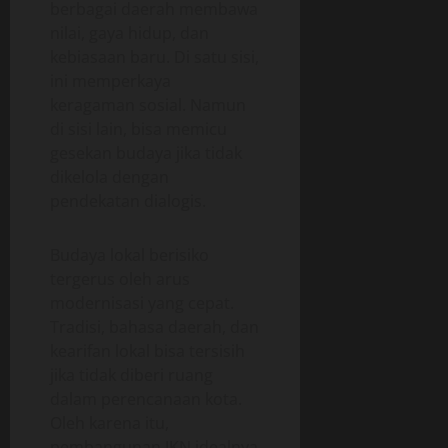
berbagai daerah membawa
nilai, gaya hidup, dan
kebiasaan baru. Di satu sisi,
ini memperkaya
keragaman sosial. Namun
di sisi lain, bisa memicu
gesekan budaya jika tidak
dikelola dengan
pendekatan dialogis.
Budaya lokal berisiko
tergerus oleh arus
modernisasi yang cepat.
Tradisi, bahasa daerah, dan
kearifan lokal bisa tersisih
jika tidak diberi ruang
dalam perencanaan kota.
Oleh karena itu,
pembangunan IKN idealnya