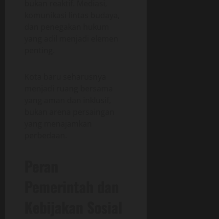
bukan reaktif. Mediasi,
komunikasi lintas budaya,
dan penegakan hukum
yang adil menjadi elemen
penting.
Kota baru seharusnya
menjadi ruang bersama
yang aman dan inklusif,
bukan arena persaingan
yang menajamkan
perbedaan.
Peran
Pemerintah dan
Kebijakan Sosial