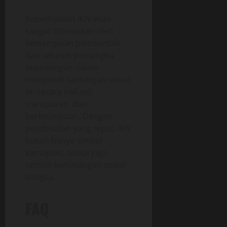
Keberhasilan IKN akan
sangat ditentukan oleh
kemampuan pemerintah
dan seluruh pemangku
kepentingan dalam
menjawab tantangan sosial
ini secara inklusif,
transparan, dan
berkelanjutan. Dengan
pendekatan yang tepat, IKN
bukan hanya simbol
kemajuan, tetapi juga
cermin kematangan sosial
bangsa.
FAQ