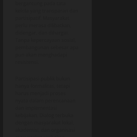
bergantung pada tata
kelola yang transparan dan
partisipatif. Masyarakat
perlu merasa dilibatkan,
didengar, dan dihargai.
Tanpa kepercayaan sosial,
pembangunan sebesar apa
pun akan menghadapi
resistensi.
Partisipasi publik bukan
hanya formalitas, tetapi
harus menjadi proses
nyata dalam perencanaan
dan implementasi
kebijakan. Dialog terbuka
dengan masyarakat lokal,
akademisi, dan organisasi