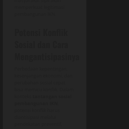
masyarakat sipil akan
memperkuat legitimasi
pembangunan IKN.
Potensi Konflik
Sosial dan Cara
Mengantisipasinya
Perbedaan kepentingan,
kesenjangan ekonomi, dan
perubahan sosial cepat
bisa memicu konflik. Dalam
konteks
tantangan sosial
pembangunan IKN
,
potensi konflik harus
diantisipasi melalui
pendekatan preventif,