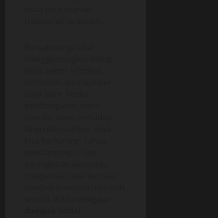
mata pencaharian
tradisional terancam.
Banyak warga lokal
menggantungkan hidup
pada sektor informal,
pertanian, atau sumber
daya alam. Ketika
pembangunan masif
dimulai, akses terhadap
lahan dan sumber daya
bisa berkurang. Tanpa
pendampingan dan
peningkatan kapasitas,
masyarakat lokal berisiko
menjadi penonton di tanah
sendiri. Inilah mengapa
dampak sosial