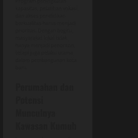
Program peningkatan
kapasitas, pelatihan vokasi,
dan akses pendidikan
berkualitas harus menjadi
prioritas. Dengan begitu,
masyarakat lokal tidak
hanya menjadi penonton,
tetapi juga pelaku utama
dalam pembangunan kota
baru.
Perumahan dan
Potensi
Munculnya
Kawasan Kumuh