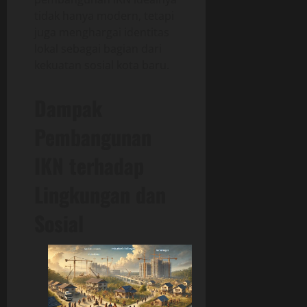
tidak hanya modern, tetapi
juga menghargai identitas
lokal sebagai bagian dari
kekuatan sosial kota baru.
Dampak
Pembangunan
IKN terhadap
Lingkungan dan
Sosial