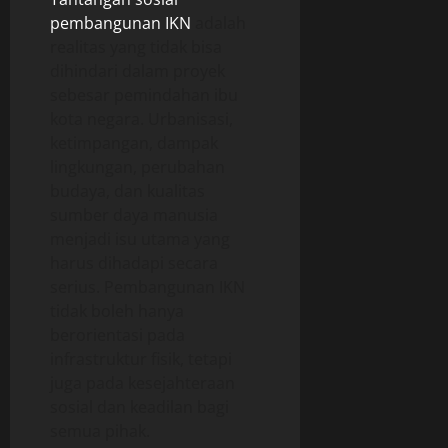
pembangunan IKN
adalah
realitas yang tidak bisa
dihindari dalam proyek
sebesar pemindahan ibu
kota negara. Urbanisasi,
ketimpangan, dampak
lingkungan, perubahan
budaya, dan kualitas
sumber daya manusia
menjadi isu utama yang
harus dihadapi secara
serius. Pembangunan IKN
tidak boleh hanya
berorientasi pada
infrastruktur fisik, tetapi
juga pada kesejahteraan
sosial dan keadilan bagi
semua pihak.