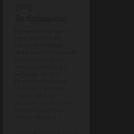
yang
Berkelanjutan
Pemerintah memegang
peran sentral dalam
menjawab
tantangan
sosial pembangunan IKN
.
Kebijakan sosial harus
berjalan seiring dengan
pembangunan fisik.
Program perlindungan
sosial, pemberdayaan
ekonomi lokal, dan
pelestarian budaya harus
menjadi bagian integral
dari masterplan IKN.
Tanpa kebijakan sosial yang