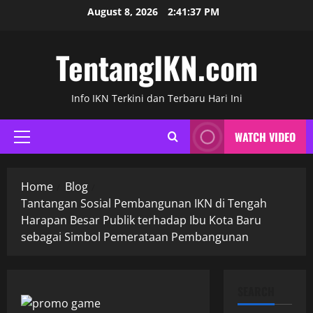
Skip
August 8, 2026
2:41:38 PM
to
content
TentangIKN.com
Info IKN Terkini dan Terbaru Hari Ini
WATCH VIDEO
Primary
Menu
Home
Blog
Tantangan Sosial Pembangunan IKN di Tengah
Harapan Besar Publik terhadap Ibu Kota Baru
sebagai Simbol Pemerataan Pembangunan
SEARCH