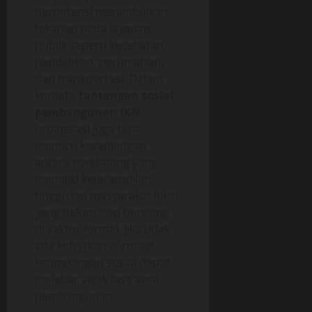
berpotensi menimbulkan
tekanan pada layanan
publik seperti kesehatan,
pendidikan, perumahan,
dan transportasi. Dalam
konteks
tantangan sosial
pembangunan IKN
,
urbanisasi juga bisa
memicu kesenjangan
antara pendatang yang
memiliki keterampilan
tinggi dan masyarakat lokal
yang belum siap bersaing
di sektor formal. Jika tidak
ada kebijakan afirmatif,
ketimpangan sosial dapat
melebar sejak fase awal
pembangunan.