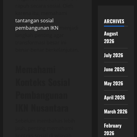
rapuh secara sosial. Oleh
karena itu, memahami
tantangan sosial
ARCHIVES
pembangunan IKN
menjadi
August
langkah penting agar
2026
transformasi besar ini
benar-benar berkelanjutan.
July 2026
Memahami
June 2026
Konteks Sosial
May 2026
Pembangunan
April 2026
IKN Nusantara
March 2026
Sebelum membahas lebih
February
jauh, penting memahami
2026
konteks sosial di wilayah