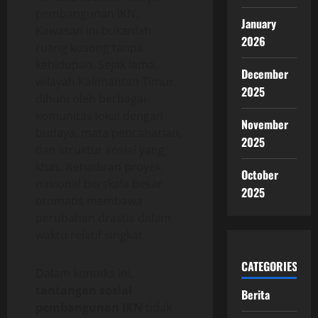
pembangunan IKN.
January
Kawasan ini bukanlah
2026
ruang kosong tanpa
kehidupan. Sejak lama,
December
wilayah Kalimantan Timur
2025
dihuni oleh berbagai
komunitas lokal dengan
November
budaya, mata pencaharian,
2025
dan struktur sosial yang
khas. Kehadiran proyek
October
nasional berskala besar
2025
otomatis membawa
perubahan drastis dalam
waktu relatif singkat.
CATEGORIES
Dalam konteks ini,
tantangan sosial
Berita
pembangunan IKN
tidak