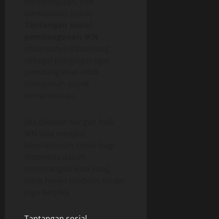
berkelanjutan, dan
berkeadilan sosial.
Tantangan sosial
pembangunan IKN
seharusnya dipandang
sebagai pengingat agar
pembangunan tidak
melupakan aspek
kemanusiaan.
Jika dikelola dengan baik,
IKN bisa menjadi
laboratorium sosial bagi
Indonesia dalam
membangun kota yang
tidak hanya modern, tetapi
juga berjiwa.
Tantangan sosial