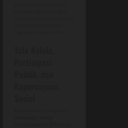
yang inklusif, terjangkau,
dan terintegrasi dengan
transportasi publik menjadi
kunci untuk mencegah
segregasi sosial di IKN.
Tata Kelola,
Partisipasi
Publik, dan
Kepercayaan
Sosial
Keberhasilan mengatasi
tantangan sosial
pembangunan IKN
sangat