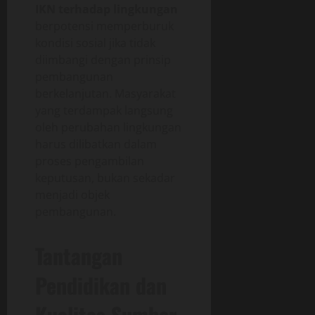
IKN terhadap lingkungan
berpotensi memperburuk
kondisi sosial jika tidak
diimbangi dengan prinsip
pembangunan
berkelanjutan. Masyarakat
yang terdampak langsung
oleh perubahan lingkungan
harus dilibatkan dalam
proses pengambilan
keputusan, bukan sekadar
menjadi objek
pembangunan.
Tantangan
Pendidikan dan
Kualitas Sumber