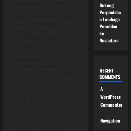
Sejak awal diumumkan,
Dukung
pembangunan IKN telah
Perpindaha
memicu gelombang diskusi
n Lembaga
publik. Tidak hanya soal
Peradilan
anggaran dan
ke
infrastruktur, tetapi juga
Nusantara
tentang manusia yang akan
hidup di dalamnya.
Tantangan
pembangunan IKN
RECENT
menyentuh banyak lapisan
COMMENTS
masyarakat: warga lokal,
pendatang, aparatur sipil
A
negara, hingga generasi
WordPress
muda. Jika tidak dikelola
Commenter
dengan pendekatan sosial
on
yang kuat, IKN berpotensi
Navigation
menjadi kota modern yang
megah secara fisik, namun