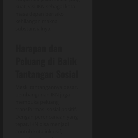
kuat, visi IKN sebagai kota
masa depan berisiko
kehilangan makna
substansialnya.
Harapan dan
Peluang di Balik
Tantangan Sosial
Meski tantangannya besar,
pembangunan IKN juga
membuka peluang
transformasi sosial positif.
Dengan perencanaan yang
tepat, IKN bisa menjadi
contoh kota inklusif,