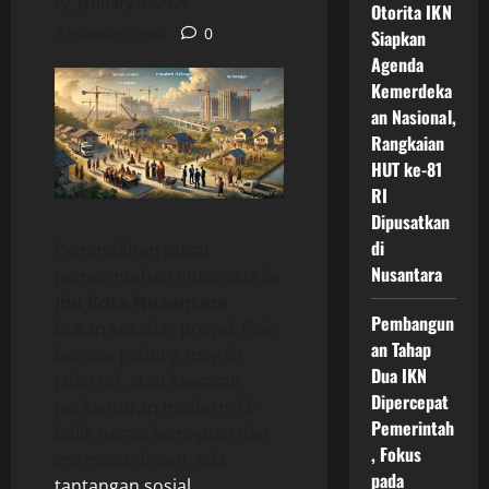
January 9, 2026
Otorita IKN
7 minutes read
0
Siapkan
Agenda
Kemerdeka
an Nasional,
Rangkaian
HUT ke-81
RI
Dipusatkan
di
Pemindahan pusat
Nusantara
pemerintahan Indonesia ke
Ibu Kota Nusantara
Pembangun
bukan sekadar proyek fisik
an Tahap
berupa gedung megah,
Dua IKN
jalan tol, atau kawasan
Dipercepat
perkantoran modern. Di
Pemerintah
balik narasi kemajuan dan
, Fokus
visi masa depan, ada
pada
tantangan sosial