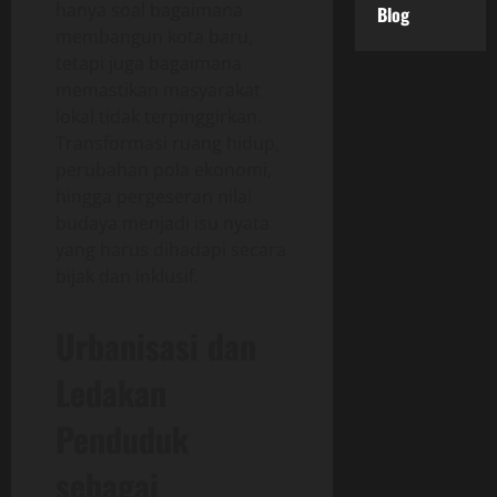
hanya soal bagaimana
Blog
membangun kota baru,
tetapi juga bagaimana
memastikan masyarakat
lokal tidak terpinggirkan.
Transformasi ruang hidup,
perubahan pola ekonomi,
hingga pergeseran nilai
budaya menjadi isu nyata
yang harus dihadapi secara
bijak dan inklusif.
Urbanisasi dan
Ledakan
Penduduk
sebagai