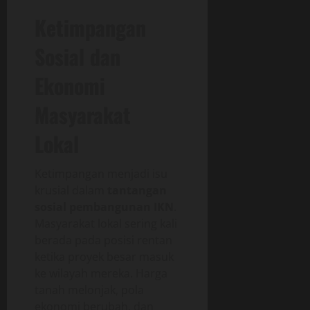
Ketimpangan
Sosial dan
Ekonomi
Masyarakat
Lokal
Ketimpangan menjadi isu
krusial dalam
tantangan
sosial pembangunan IKN
.
Masyarakat lokal sering kali
berada pada posisi rentan
ketika proyek besar masuk
ke wilayah mereka. Harga
tanah melonjak, pola
ekonomi berubah, dan