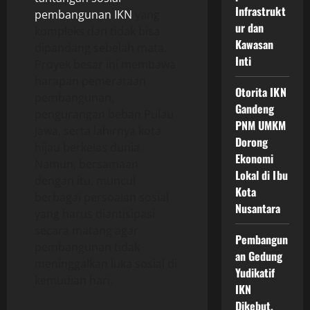
Infrastrukt
pembangunan IKN
yang
ur dan
kompleks dan tidak bisa
Kawasan
dipandang sebelah mata.
Inti
Proyek besar ini membawa
harapan pemerataan
Otorita IKN
pembangunan,
Gandeng
pengurangan beban Pulau
PNM UMKM
Jawa, serta lahirnya kota
Dorong
hijau berkelas dunia.
Ekonomi
Namun, bersamaan
Lokal di Ibu
dengan itu, muncul
Kota
berbagai persoalan sosial
Nusantara
yang harus diantisipasi
secara matang agar
Pembangun
pembangunan tidak
an Gedung
meninggalkan luka sosial di
Yudikatif
kemudian hari.
IKN
Dikebut,