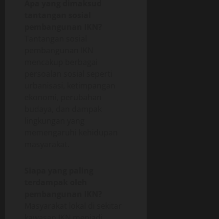
Apa yang dimaksud
tantangan sosial
pembangunan IKN?
Tantangan sosial
pembangunan IKN
mencakup berbagai
persoalan sosial seperti
urbanisasi, ketimpangan
ekonomi, perubahan
budaya, dan dampak
lingkungan yang
memengaruhi kehidupan
masyarakat.
Siapa yang paling
terdampak oleh
pembangunan IKN?
Masyarakat lokal di sekitar
kawasan IKN menjadi