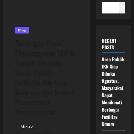
Search
Blog
RECENT
Tantangan Sosial
POSTS
Pembangunan IKN di
Area Publik
Tengah Harapan
IKN Siap
Besar Publik
Dibuka
terhadap Ibu Kota
Agustus,
Masyarakat
Baru sebagai Simbol
Dapat
Pemerataan
Menikmati
Berbagai
Pembangunan
Fasilitas
Umum
Miko Z