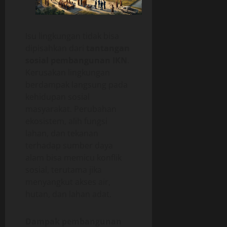
Isu lingkungan tidak bisa
dipisahkan dari
tantangan
sosial pembangunan IKN
.
Kerusakan lingkungan
berdampak langsung pada
kehidupan sosial
masyarakat. Perubahan
ekosistem, alih fungsi
lahan, dan tekanan
terhadap sumber daya
alam bisa memicu konflik
sosial, terutama jika
menyangkut akses air,
hutan, dan lahan adat.
Dampak pembangunan