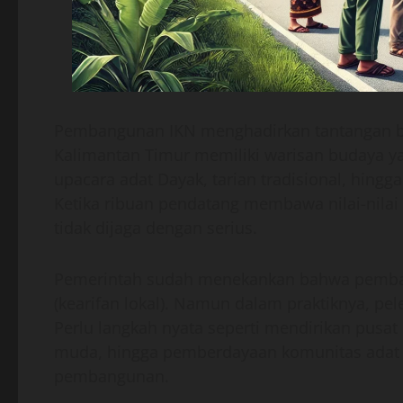
Pembangunan IKN menghadirkan tantangan be
Kalimantan Timur memiliki warisan budaya ya
upacara adat Dayak, tarian tradisional, hing
Ketika ribuan pendatang membawa nilai-nilai b
tidak dijaga dengan serius.
Pemerintah sudah menekankan bahwa pemba
(kearifan lokal). Namun dalam praktiknya, pe
Perlu langkah nyata seperti mendirikan pusat
muda, hingga pemberdayaan komunitas adat a
pembangunan.