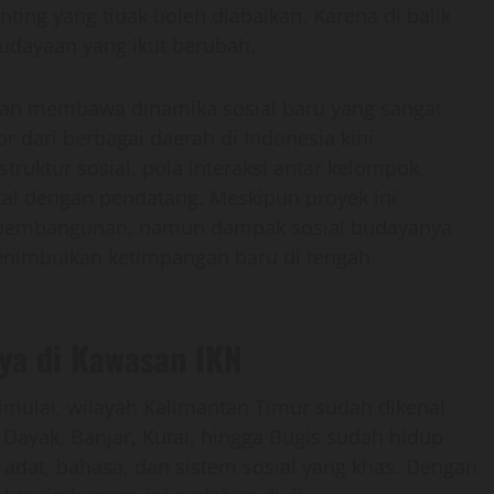
nting yang tidak boleh diabaikan. Karena di balik
budayaan yang ikut berubah.
tan membawa dinamika sosial baru yang sangat
r dari berbagai daerah di Indonesia kini
ruktur sosial, pola interaksi antar kelompok,
kal dengan pendatang. Meskipun proyek ini
pembangunan, namun dampak sosial budayanya
 menimbulkan ketimpangan baru di tengah
aya di Kawasan IKN
ulai, wilayah Kalimantan Timur sudah dikenal
ayak, Banjar, Kutai, hingga Bugis sudah hidup
dat, bahasa, dan sistem sosial yang khas. Dengan