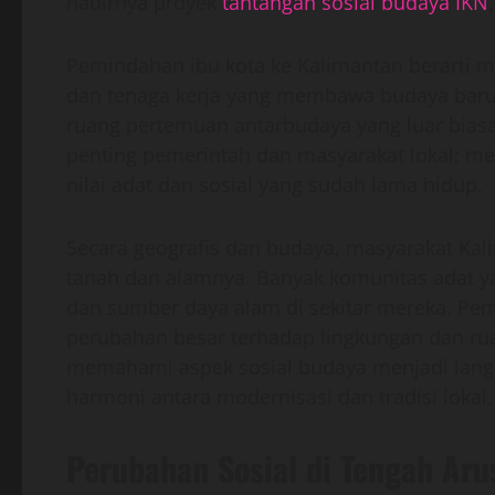
hadirnya proyek
tantangan sosial budaya IKN
Pemindahan ibu kota ke Kalimantan berarti me
dan tenaga kerja yang membawa budaya baru. 
ruang pertemuan antarbudaya yang luar biasa 
penting pemerintah dan masyarakat lokal: m
nilai adat dan sosial yang sudah lama hidup.
Secara geografis dan budaya, masyarakat Kal
tanah dan alamnya. Banyak komunitas adat y
dan sumber daya alam di sekitar mereka. P
perubahan besar terhadap lingkungan dan rua
memahami aspek sosial budaya menjadi lang
harmoni antara modernisasi dan tradisi lokal.
Perubahan Sosial di Tengah Ar