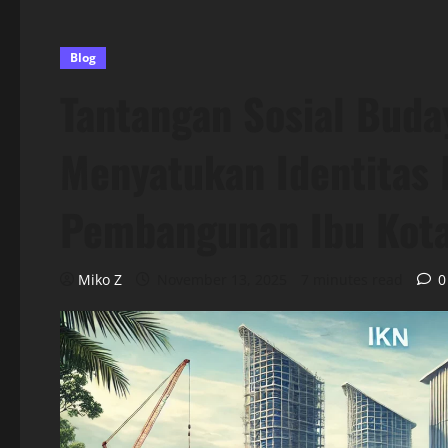
Blog
Tantangan Sosial Buda
Menyatukan Identitas 
Pembangunan Ibu Kota
Miko Z
November 13, 2025
7 minutes read
0