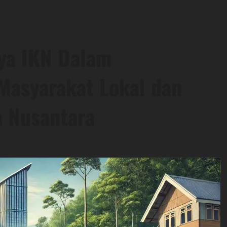
ya IKN Dalam
Masyarakat Lokal dan
 Nusantara