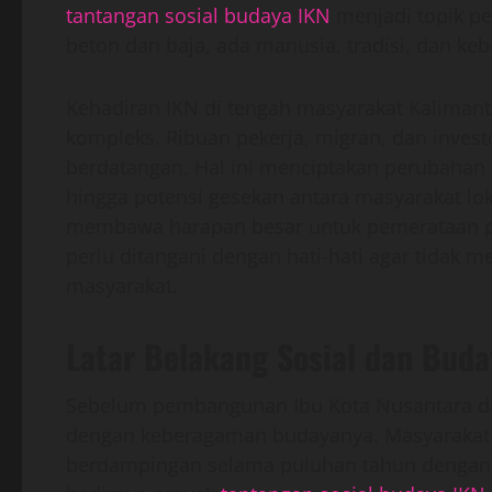
tantangan sosial budaya IKN
menjadi topik pe
beton dan baja, ada manusia, tradisi, dan ke
Kehadiran IKN di tengah masyarakat Kaliman
kompleks. Ribuan pekerja, migran, dan investo
berdatangan. Hal ini menciptakan perubahan st
hingga potensi gesekan antara masyarakat lo
membawa harapan besar untuk pemerataan 
perlu ditangani dengan hati-hati agar tidak
masyarakat.
Latar Belakang Sosial dan Bud
Sebelum pembangunan Ibu Kota Nusantara dim
dengan keberagaman budayanya. Masyarakat D
berdampingan selama puluhan tahun dengan a