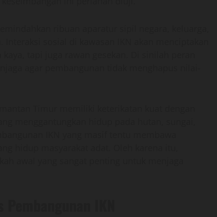
, keseimbangan ini perlahan diuji.
mindahkan ribuan aparatur sipil negara, keluarga,
Interaksi sosial di kawasan IKN akan menciptakan
kaya, tapi juga rawan gesekan. Di sinilah peran
enjaga agar pembangunan tidak menghapus nilai-
imantan Timur memiliki keterikatan kuat dengan
ang menggantungkan hidup pada hutan, sungai,
embangunan IKN yang masif tentu membawa
ng hidup masyarakat adat. Oleh karena itu,
kah awal yang sangat penting untuk menjaga
us Pembangunan IKN