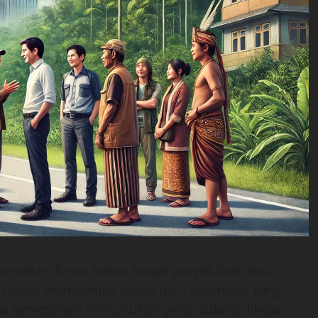
imantan Timur bukan hanya proyek fisik atau
ar dalam membentuk wajah baru Indonesia yang
gai kemegahan infrastruktur yang sedang dikejar,