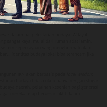
sar dalam hal pelestarian budaya. Wilayah
ng sangat kaya, mulai dari rumah adat lamin,
ga sistem kepercayaan yang menghormati alam.
aru, identitas budaya lokal bisa terancam jika
ngunan IKN akan berbasis pada
local wisdom
lestarian budaya tidak cukup hanya dengan slogan.
 budaya daerah, pelatihan kesenian bagi generasi
gar mereka tetap berperan aktif dalam