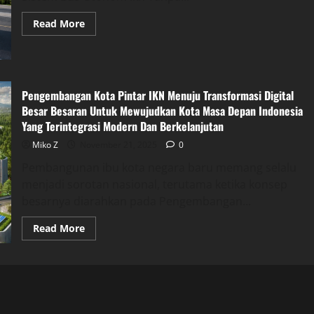
Read
Read More
more
about
Sistem
Bus
Otonom
Ikn
Tanpa
Pengembangan Kota Pintar IKN Menuju Transformasi Digital
Supir
Besar Besaran Untuk Mewujudkan Kota Masa Depan Indonesia
Jadi
Simbol
Yang Terintegrasi Modern Dan Berkelanjutan
Transportasi
Masa
Miko Z
November 21, 2025
0
Depan
Indonesia
Pembangunan ibu kota negara baru memang selalu
menjadi sorotan nasional, terutama ketika konsep
besarnya diarahkan pada Pengembangan...
Read
Read More
more
about
Pengembangan
Kota
Pintar
IKN
Menuju
Transformasi