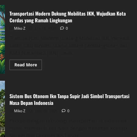
Transportasi Modern Dukung Mobilitas IKN, Wujudkan Kota
Cerdas yang Ramah Lingkungan
Miko Z
July 18, 2026
0
Transportasi Modern Dukung Mobilitas IKN menjadi
salah satu fondasi utama dalam pembangunan Ibu
Kota Nusantara (IKN). Sejak...
Read
Read More
more
about
Transportasi
Modern
Dukung
Mobilitas
IKN,
Sistem Bus Otonom Ikn Tanpa Supir Jadi Simbol Transportasi
Wujudkan
Masa Depan Indonesia
Kota
Cerdas
Miko Z
May 16, 2026
0
yang
Ramah
Lingkungan
Perkembangan teknologi transportasi di Indonesia
mulai memasuki era baru dengan hadirnya konsep
Sistem Bus Otonom Ikn Tanpa...