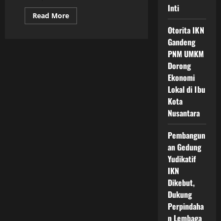
Inti
Read
Read More
more
about
Otorita IKN
Transportasi
Gandeng
Cerdas
IKN
PNM UMKM
Nusantara
Jadi
Dorong
Fondasi
Ekonomi
Kota
Masa
Lokal di Ibu
Depan
Indonesia
Kota
yang
Aman,
Nusantara
Berkelanjutan,
dan
Berbasis
Pembangun
Teknologi
an Gedung
Yudikatif
IKN
Dikebut,
Dukung
Perpindaha
n Lembaga