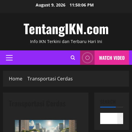
Skip
August 9, 2026
11:50:06 PM
to
content
TentangIKN.com
Info IKN Terkini dan Terbaru Hari Ini
WATCH VIDEO
Primary
Menu
Home
Transportasi Cerdas
Transportasi Cerdas
SEARCH
Search