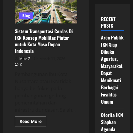
Blog
RECENT
POSTS
Sistem Transportasi Cerdas Di
Area Publik
IKN Konsep Mobilitas Pintar
untuk Kota Masa Depan
IKN Siap
Indonesia
Dibuka
Agustus,
Miko Z
March 11, 2026
0
Masyarakat
Dapat
Pembangunan Ibu Kota
Menikmati
Nusantara atau IKN tidak
Berbagai
hanya berfokus pada
Fasilitas
pembangunan gedung
Umum
pemerintahan dan
infrastruktur dasar. Salah...
Otorita IKN
Read
Read More
Siapkan
more
Agenda
about