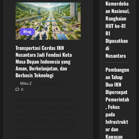
Sistem
Kemerdeka
Transportasi
Cerdas
an Nasional,
Di
Rangkaian
IKN
Konsep
HUT ke-81
Mobilitas
Pintar
Blog
RI
untuk
Kota
Dipusatkan
Masa
Transportasi Cerdas IKN
di
Depan
Indonesia
Nusantara Jadi Fondasi Kota
Nusantara
Masa Depan Indonesia yang
Aman, Berkelanjutan, dan
Pembangun
Berbasis Teknologi
an Tahap
Miko Z
January 2, 2026
Dua IKN
0
Dipercepat
Pemerintah
Pembangunan Ibu Kota
, Fokus
Negara baru bukan hanya
pada
soal memindahkan pusat
Infrastrukt
pemerintahan, tetapi juga
ur dan
tentang merancang cara
Kawasan
hidup...