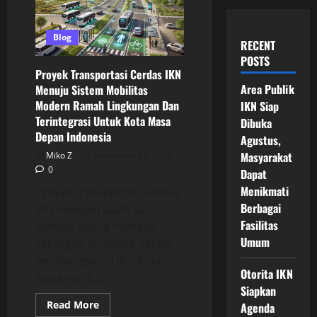
Blog
RECENT
POSTS
Proyek Transportasi Cerdas IKN
Area Publik
Menuju Sistem Mobilitas
Modern Ramah Lingkungan Dan
IKN Siap
Terintegrasi Untuk Kota Masa
Dibuka
Depan Indonesia
Agustus,
Masyarakat
Miko Z
November 17, 2025
0
Dapat
Menikmati
Proyek transportasi cerdas
Berbagai
IKN menjadi salah satu
Fasilitas
elemen paling menarik
Umum
sekaligus ambisius dalam
pembangunan Ibu Kota
Otorita IKN
Nusantara....
Siapkan
Read
Read More
Agenda
more