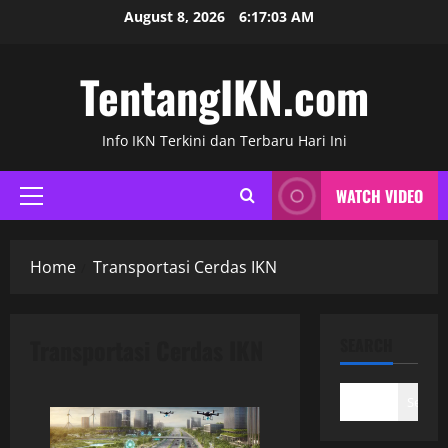
Skip
August 8, 2026
6:17:03 AM
to
content
TentangIKN.com
Info IKN Terkini dan Terbaru Hari Ini
WATCH VIDEO
Primary
Menu
Home
Transportasi Cerdas IKN
Transportasi Cerdas IKN
SEARCH
Search