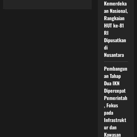
Kemerdeka
about
Proyek
an Nasional,
Transportasi
Cerdas
Rangkaian
IKN
Menuju
HUT ke-81
Sistem
RI
Mobilitas
Modern
Dipusatkan
Ramah
Lingkungan
di
Dan
Nusantara
Terintegrasi
Untuk
Kota
Masa
Pembangun
Depan
an Tahap
Indonesia
Dua IKN
Dipercepat
Pemerintah
, Fokus
pada
Infrastrukt
ur dan
Kawasan